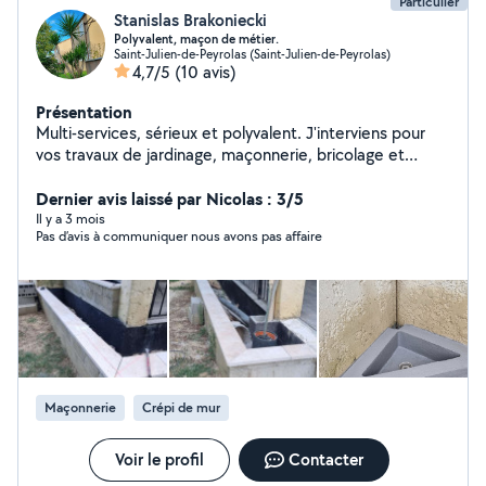
Particulier
Stanislas Brakoniecki
Polyvalent, maçon de métier.
Saint-Julien-de-Peyrolas (Saint-Julien-de-Peyrolas)
4,7/5
(10 avis)
Présentation
Multi-services, sérieux et polyvalent. J'interviens pour
vos travaux de jardinage, maçonnerie, bricolage et
petits travaux divers. Travail soigné, ponctualité et
satisfaction client avant tout.
Dernier avis laissé par Nicolas : 3/5
Il y a 3 mois
Pas d’avis à communiquer nous avons pas affaire
Maçonnerie
Crépi de mur
Voir le profil
Contacter