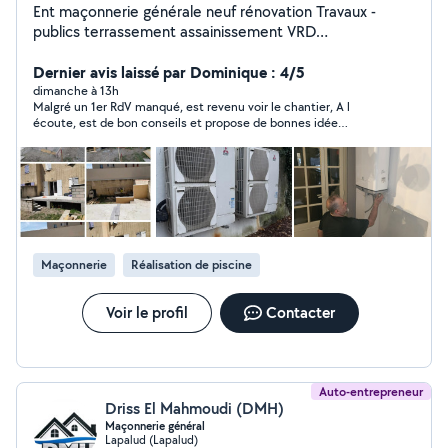
Ent maçonnerie générale neuf rénovation Travaux -
publics terrassement assainissement VRD
aménagement extérieur Réalisation et rénovation
piscine Terrassement fondation tranché décaissement
Dernier avis laissé par Dominique : 4/5
trou piscine Extension agrandissement Petite livraison
dimanche à 13h
Malgré un 1er RdV manqué, est revenu voir le chantier, A l
camion 3T5 Façade Carrelage Terrasse Clôture
écoute, est de bon conseils et propose de bonnes idée
maçonnée et fixe Pilier de portail Installation portail
Malheureusement hors budget pour ma part.
manuel motorisé Aménagement extérieur Béton
baleyer désactivé carrelage travertin Stabilisé concassé
clapisrtte chollee Installation fosse toute eaux cuve
récupérateur d'eau pluviale Champ dépendage Interieur
Carrelage SDB neuf rénovation modification Ect.... A
votre demande divers bricoles montage meuble cuisine
Maçonnerie
Réalisation de piscine
installation luminaire lustre ect....JE NE DONNE PAS
PRIX SANS AVOIR FIXÉ LE RDV VUE LE CHANTIER
MERCI
Voir le profil
Contacter
Auto-entrepreneur
Driss El Mahmoudi (DMH)
Maçonnerie général
Lapalud (Lapalud)