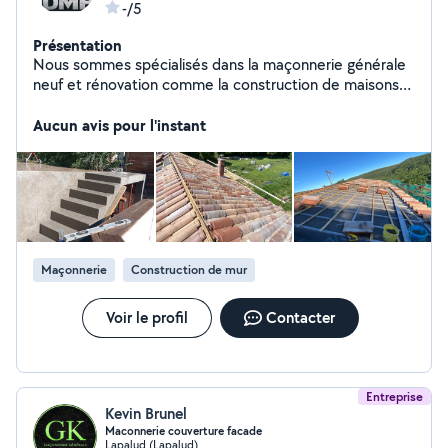
-/5
Présentation
Nous sommes spécialisés dans la maçonnerie générale
neuf et rénovation comme la construction de maisons
neuves et aussi de chantier de surélévation d'Habitation
et vos travaux d'agrandissement
Aucun avis pour l'instant
Maçonnerie
Construction de mur
Voir le profil
Contacter
Entreprise
Kevin Brunel
Maconnerie couverture facade
Lapalud (Lapalud)