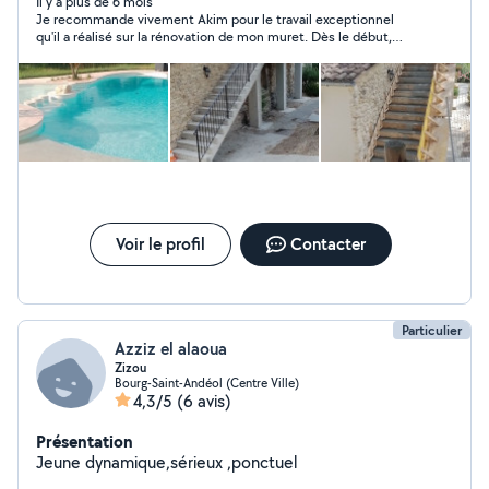
Il y a plus de 6 mois
Je recommande vivement Akim pour le travail exceptionnel
qu'il a réalisé sur la rénovation de mon muret. Dès le début,
Akim s'est distingué par son sérieux et son professionnalisme.
Il a su écouter mes besoins et a proposé des solutions
créatives et esthétiques qui ont vraiment transformé
l'apparence de mon jardin. Son sens de l'esthétique est
remarquable : chaque détail a été soigneusement pensé et
exécuté avec une grande précision. Le résultat final dépasse
mes attentes, avec un muret non seulement solide et durable,
mais aussi magnifique et parfaitement intégré dans
l'environnement. Ce qui m'a particulièrement impressionné
chez Akim, c'est son amour du travail bien fait. Il prend vraiment
à cœur de livrer un travail de haute qualité, en respectant les
Voir le profil
Contacter
délais et en restant attentif à chaque étape du processus. En
résumé, je suis extrêmement satisfaite de la rénovation de
mon muret et je recommande vivement Akim à toute
personne cherchant un maçon compétent et passionné.
Particulier
Azziz el alaoua
Zizou
Bourg-Saint-Andéol (Centre Ville)
4,3/5
(6 avis)
Présentation
Jeune dynamique,sérieux ,ponctuel