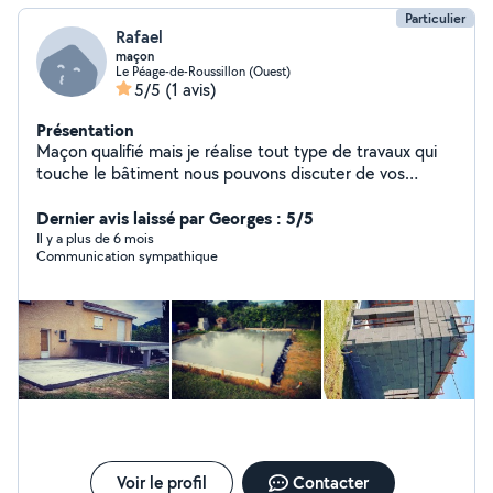
Particulier
Rafael
maçon
Le Péage-de-Roussillon (Ouest)
5/5
(1 avis)
Présentation
Maçon qualifié mais je réalise tout type de travaux qui
touche le bâtiment nous pouvons discuter de vos
travaux a réalisé pour determine la meilleur solution
pour vous au meilleur prix.
Dernier avis laissé par Georges : 5/5
Il y a plus de 6 mois
Communication sympathique
Voir le profil
Contacter