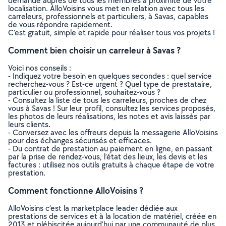
demande auprès de tous les membres à proximité de votre
localisation. AlloVoisins vous met en relation avec tous les
carreleurs, professionnels et particuliers, à Savas, capables
de vous répondre rapidement.
C’est gratuit, simple et rapide pour réaliser tous vos projets !
Comment bien choisir un carreleur à Savas ?
Voici nos conseils :
- Indiquez votre besoin en quelques secondes : quel service
recherchez-vous ? Est-ce urgent ? Quel type de prestataire,
particulier ou professionnel, souhaitez-vous ?
- Consultez la liste de tous les carreleurs, proches de chez
vous à Savas ! Sur leur profil, consultez les services proposés,
les photos de leurs réalisations, les notes et avis laissés par
leurs clients.
- Conversez avec les offreurs depuis la messagerie AlloVoisins
pour des échanges sécurisés et efficaces.
- Du contrat de prestation au paiement en ligne, en passant
par la prise de rendez-vous, l’état des lieux, les devis et les
factures : utilisez nos outils gratuits à chaque étape de votre
prestation.
Comment fonctionne AlloVoisins ?
AlloVoisins c’est la marketplace leader dédiée aux
prestations de services et à la location de matériel, créée en
2013 et plébiscitée aujourd’hui par une communauté de plus