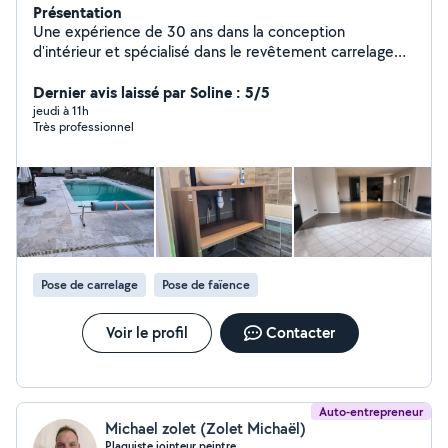
Présentation
Une expérience de 30 ans dans la conception
d'intérieur et spécialisé dans le revêtement carrelage
tout types ainsi que Plâtrerie peinture. Je serai à même
de répondre aux clients les plus exigeants. À bientôt
Dernier avis laissé par Soline : 5/5
jeudi à 11h
Très professionnel
Pose de carrelage
Pose de faïence
Voir le profil
Contacter
Auto-entrepreneur
Michael zolet (Zolet Michaël)
Plaquiste jointeur peintre