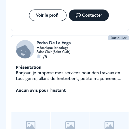
Voir le profil
Contacter
Particulier
Pedro De La Vega
Mécanique, bricolage
Saint-Clair (Saint-Clair)
-/5
Présentation
Bonjour, je propose mes services pour des travaux en
tout genre, allant de l'entretient, petite maçonnerie,
taille, jardin, travaux intérieur et extérieurs, cours de
guitare et mécanique a domicile.
Aucun avis pour l'instant