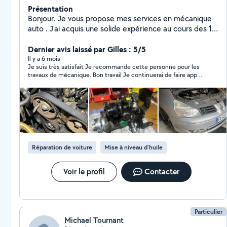
Présentation
Bonjour. Je vous propose mes services en mécanique
auto . J'ai acquis une solide expérience au cours des 15
dernières années . Embrayage Distribution Réfection
Dernier avis laissé par Gilles : 5/5
moteur Remplacement tout types de pièces .
Il y a 6 mois
Je suis très satisfait Je recommande cette personne pour les
travaux de mécanique. Bon travail Je continuerai de faire appel
à lui
Réparation de voiture
Mise à niveau d'huile
Voir le profil
Contacter
Particulier
Michael Tournant