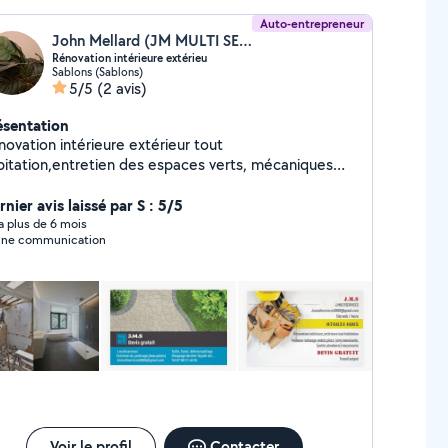
Auto-entrepreneur
John Mellard (JM MULTI SERVICES)
Rénovation intérieure extérieu
Sablons (Sablons)
5/5
(2 avis)
ésentation
novation intérieure extérieur tout
bitation,entretien des espaces verts, mécaniques
voiture, nettoyage cave garage Dépannage 24/24
nier avis laissé par S : 5/5
y a plus de 6 mois
ne communication
Voir le profil
Contacter