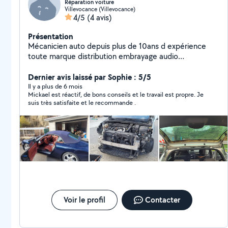
Réparation voiture
Villevocance (Villevocance)
4/5
(4 avis)
Présentation
Mécanicien auto depuis plus de 10ans d expérience
toute marque distribution embrayage audio
remplacement d élément carrosserie.remplacemant
intérieur complet .valise effacement des défauts ect
Dernier avis laissé par Sophie : 5/5
Il y a plus de 6 mois
Mickael est réactif, de bons conseils et le travail est propre. Je
suis très satisfaite et le recommande .
Voir le profil
Contacter