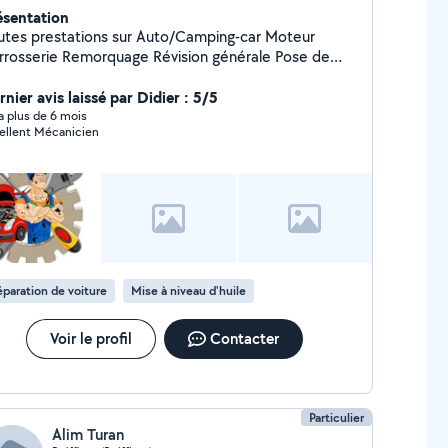
ésentation
utes prestations sur Auto/Camping-car Moteur
 Remorquage Révision générale Pose de
ts & accessoires Programmation ECU Serrurerie :
uble de clé, transpondeur, ouverture de porte,
nier avis laissé par Didier : 5/5
iagnostic Reset défauts Entretien Électricité
y a plus de 6 mois
ellent Mécanicien
... Déplacement à domicile ou sur lieu de
nne
paration de voiture
Mise à niveau d'huile
Voir le profil
Contacter
Particulier
Alim Turan