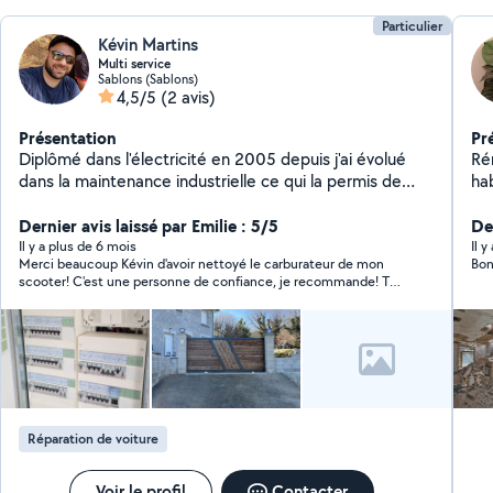
Particulier
Kévin Martins
Multi service
Sablons (Sablons)
4,5/5
(2 avis)
Présentation
Pr
Diplômé dans l'électricité en 2005 depuis j'ai évolué
Ré
dans la maintenance industrielle ce qui la permis de
ha
développer des compétences dans d'autres domaines.
J'ai réalisé 2 autoconstructions j'ai donc certaines
Dernier avis laissé par Emilie : 5/5
Der
aptitudes dans le tertiaire. Je suis joignable Au zero six,
Il y a plus de 6 mois
Il 
Merci beaucoup Kévin d'avoir nettoyé le carburateur de mon
Bon
soixante et un, vingt-cinq, quarante cinq trente-quatre,
scooter! C'est une personne de confiance, je recommande! Tu
m'as sauvé la vie! Très arrangeant et réactif, énorme merci!
Réparation de voiture
Voir le profil
Contacter