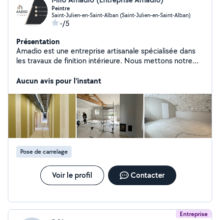
Peintre
Saint-Julien-en-Saint-Alban (Saint-Julien-en-Saint-Alban)
-/5
Présentation
Amadio est une entreprise artisanale spécialisée dans
les travaux de finition intérieure. Nous mettons notre
savoir-faire au service des particuliers et des
professionels pour réaliser des projets de qualité en
Aucun avis pour l'instant
placo , peinture et revêtement de sols. Notre
engagement repose sur le professionalisme , le souci du
détail et le respect des délais afin de garantir des
réalisations soignées et durables . Qu'il s'agisse d'une
rénovation , d'un aménagement intérieur ou d'un projet
neuf , nous vous accompagnons avec des solutions
adaptées à vos besoins.
Pose de carrelage
Voir le profil
Contacter
Entreprise