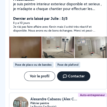
je suis peintre interieur exterieur disponible et serieux ,
je m'adapte a chaque chantier pour effectuer les
travaux dans les meilleurs délais pour mes clients pour
les satisfaires joint de placo ponçage a la giraf
Dernier avis laissé par Julie : 5/5
peintures tout supports ( bois, metal, façades)
Il y a 10 jours
Je n’ai pas faire affaire avec Kevin mais il a été très réactif et
peinture au sol peinture façades ratissages pose de
disponible. Nous avons eu de bons échanges. Merci et peut-
toile de verre plafond/murs detapissage et pose de
être à une prochaine fois :)
tapisserie preparations des supports avants peintures
bande fibré sur fissures nettoyage chantier protection
sols avant travaux. je peu aussi faire des travaux en
hauteur en peinture. pose parquet flottant , VOIR
photos de mes réalisations chantier je suis diplomé cap
peintre . permisB je me deplace peu importe la
Pose de placo ou de bandes
Pose de plafond
distance et je suis disponible rapidement pour arranger
au mieu mon client
Voir le profil
Contacter
Auto-entrepreneur
Alexandre Cabassu (Alex CABASSU)
Plâtrier peintre
Le Pouzin (Le Pouzin)