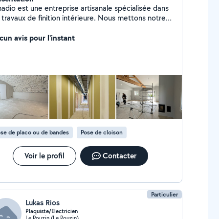
adio est une entreprise artisanale spécialisée dans
 travaux de finition intérieure. Nous mettons notre
oir-faire au service des particuliers et des
fessionels pour réaliser des projets de qualité en
cun avis pour l'instant
co , peinture et revêtement de sols. Notre
gagement repose sur le professionalisme , le souci
détail et le respect des délais afin de garantir des
lisations soignées et durables . Qu'il s'agisse d'une
vation , d'un aménagement intérieur ou d'un projet
uf , nous vous accompagnons avec des solutions
aptées à vos besoins.
se de placo ou de bandes
Pose de cloison
Voir le profil
Contacter
Particulier
Lukas Rios
Plaquiste/Electricien
Le Pouzin (Le Pouzin)