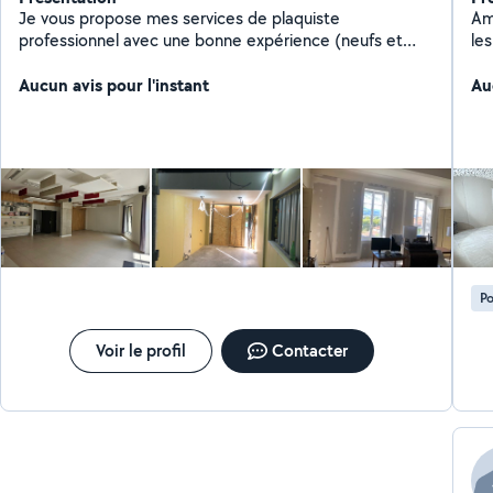
Je vous propose mes services de plaquiste
Am
professionnel avec une bonne expérience (neufs et
les
rénovation) Je reste à votre disposition pour plus d
sav
Aucun avis pour l'instant
informations Merci
pro
Au
pla
en
du 
réa
réno
ne
ad
Po
Voir le profil
Contacter