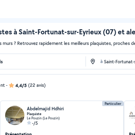
stes à Saint-Fortunat-sur-Eyrieux (07) et al
s murs ? Retrouvez rapidement les meilleurs plaquistes, proches de
à
ent
-
4,4/5
(22 avis)
Particulier
Abdelmajid Hdhiri
Plaquiste
Le Pouzin (Le Pouzin)
-/5
Présentation
Pr