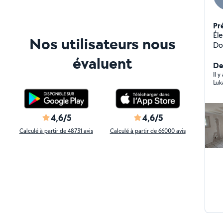
Pr
Électr
Nos utilisateurs nous
Doubl
Tableau
évaluent
Dépannage C
Der
Vi
Il 
Luk
4,6/5
4,6/5
Calculé à partir de 48731 avis
Calculé à partir de 66000 avis