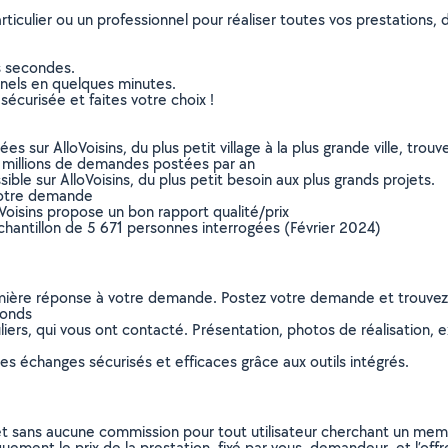
culier ou un professionnel pour réaliser toutes vos prestations, d
s secondes.
nnels en quelques minutes.
sécurisée et faites votre choix !
sur AlloVoisins, du plus petit village à la plus grande ville, tro
 millions de demandes postées par an
ible sur AlloVoisins, du plus petit besoin aux plus grands projets.
votre demande
oVoisins propose un bon rapport qualité/prix
chantillon de 5 671 personnes interrogées (Février 2024)
remière réponse à votre demande. Postez votre demande et trouve
fonds
ers, qui vous ont contacté. Présentation, photos de réalisation, exp
s échanges sécurisés et efficaces grâce aux outils intégrés.
et sans aucune commission pour tout utilisateur cherchant un membre
uement le prix de la prestation, fixé par vous, demandeur, et l’offr