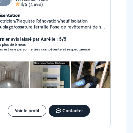
4/5
(4 avis)
ésentation
icien/Plaquiste Rénovation/neuf Isolation
age/ossature ferraille Pose de revêtement de sol
 électrique Petit travaux/ gros travaux
limatisation Portail électrique VMC
nier avis laissé par Aurélie : 5/5
siophone/interphone
y a plus de 6 mois
as est une personne très compétente et respectueuse
Voir le profil
Contacter