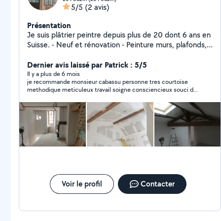
5/5
(2 avis)
Présentation
Je suis plâtrier peintre depuis plus de 20 dont 6 ans en
Suisse. - Neuf et rénovation - Peinture murs, plafonds,
boiseries et sols - Pose de toile de verre et papier
peint - Crépi - Bandes à joint - Placo - Pose de parquet
Dernier avis laissé par Patrick : 5/5
flottant
Il y a plus de 6 mois
je recommande monsieur cabassu personne tres courtoise
methodique meticuleux travail soigne consciencieux souci du
travail bien fait
Voir le profil
Contacter