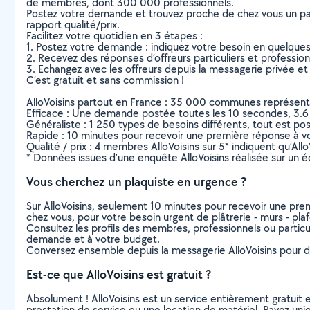
de membres, dont 300 000 professionnels.
Postez votre demande et trouvez proche de chez vous un parti
rapport qualité/prix.
Facilitez votre quotidien en 3 étapes :
1. Postez votre demande : indiquez votre besoin en quelque
2. Recevez des réponses d’offreurs particuliers et professio
3. Echangez avec les offreurs depuis la messagerie privée et 
C’est gratuit et sans commission !
AlloVoisins partout en France : 35 000 communes représentées 
Efficace : Une demande postée toutes les 10 secondes, 3.6
Généraliste : 1 250 types de besoins différents, tout est poss
Rapide : 10 minutes pour recevoir une première réponse à 
Qualité / prix : 4 membres AlloVoisins sur 5* indiquent qu’All
* Données issues d’une enquête AlloVoisins réalisée sur un é
Vous cherchez un plaquiste en urgence ?
Sur AlloVoisins, seulement 10 minutes pour recevoir une p
chez vous, pour votre besoin urgent de plâtrerie - murs - pla
Consultez les profils des membres, professionnels ou particuli
demande et à votre budget.
Conversez ensemble depuis la messagerie AlloVoisins pour de
Est-ce que AlloVoisins est gratuit ?
Absolument ! AlloVoisins est un service entièrement gratuit 
prestation de service ou une location de matériel. Payez uniq