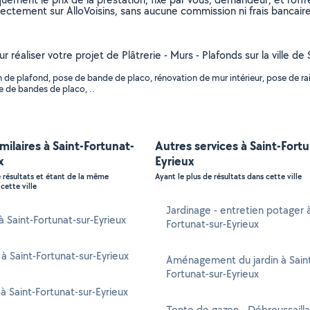
rectement sur AlloVoisins, sans aucune commission ni frais bancaire
r réaliser votre projet de Plâtrerie - Murs - Plafonds sur la ville d
de plafond, pose de bande de placo, rénovation de mur intérieur, pose de rail 
e de bandes de placo, ..
imilaires à Saint-Fortunat-
Autres services à Saint-Fortu
x
Eyrieux
e résultats et étant de la même
Ayant le plus de résultats dans cette ville
cette ville
Jardinage - entretien potager à
à Saint-Fortunat-sur-Eyrieux
Fortunat-sur-Eyrieux
 à Saint-Fortunat-sur-Eyrieux
Aménagement du jardin à Sain
Fortunat-sur-Eyrieux
à Saint-Fortunat-sur-Eyrieux
Tonte de gazon - Débroussaill