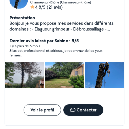
Charmes-sur-Rhône (Charmes-sur-Rhône)
4,8/5
(21 avis)
Présentation
Bonjour je vous propose mes services dans différents
domaines : - Élagueur grimpeur - Débroussaillage -
Défrichage de terrain - Bucheronnage - Taille de haie -
Entretien parc et jardin - Abattage Je suis élagueur
Dernier avis laissé par Sabine : 5/5
grimpeur de métier, je touche un peux à tout, j'effectue
Il y a plus de 6 mois
Silas est professionnel et sérieux, je recommande les yeux
tout types de travaux, je travaille toujours proprement,
fermés.
est toujours de belle finitions, et le plus important
toujours en sécurité. Toutes demandes sera étudié.
Voir le profil
Contacter