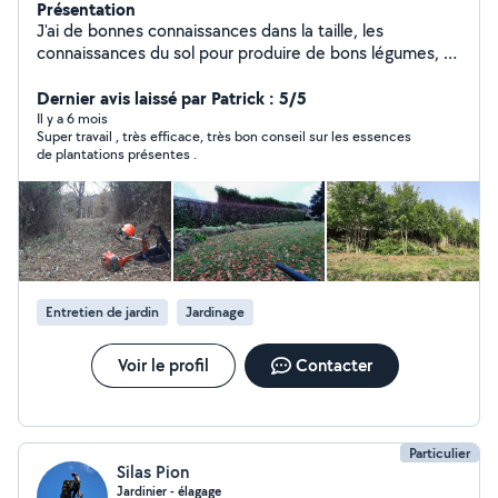
Présentation
J'ai de bonnes connaissances dans la taille, les
connaissances du sol pour produire de bons légumes, et
j'ai tout le materiel nécessaire pour effectuer toutes les
tâches de jardinage et d 'entretien du paysage..
Dernier avis laissé par Patrick : 5/5
Il y a 6 mois
Super travail , très efficace, très bon conseil sur les essences
de plantations présentes .
Entretien de jardin
Jardinage
Voir le profil
Contacter
Particulier
Silas Pion
Jardinier - élagage