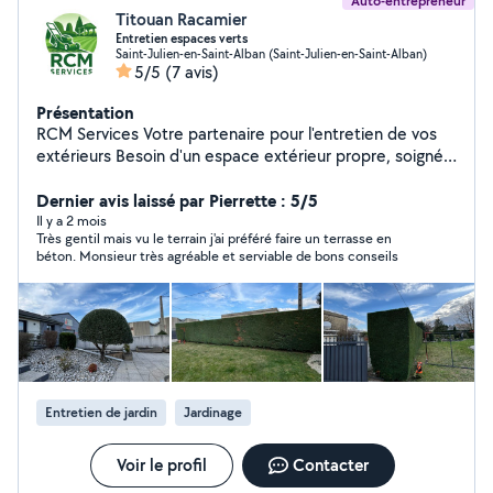
Auto-entrepreneur
Titouan Racamier
Entretien espaces verts
Saint-Julien-en-Saint-Alban (Saint-Julien-en-Saint-Alban)
5/5
(7 avis)
Présentation
RCM Services Votre partenaire pour l'entretien de vos
extérieurs Besoin d'un espace extérieur propre, soigné
et bien entretenu ? Faites appel à un professionnel
réactif, rigoureux et équipé pour tous vos travaux
Dernier avis laissé par Pierrette : 5/5
d'entretien. Tonte de pelouse Taille de haies et
Il y a 2 mois
Très gentil mais vu le terrain j'ai préféré faire un terrasse en
arbustes Débroussaillage (terrains, chemins, talus, etc.)
béton. Monsieur très agréable et serviable de bons conseils
Nettoyage haute pression (terrasses, murets, allées...)
Élagage (petits et moyens arbres) Interventions rapides
et soignées Devis gratuit et sans engagement Faites
confiance à RCM Services pour un résultat propre, net
et professionnel. Micro entreprise, déclarée.
Entretien de jardin
Jardinage
Voir le profil
Contacter