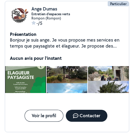
Particulier
Ange Dumas
Entretien d’espaces verts
Rompon (Rompon)
-/5
Présentation
Bonjour je suis ange. Je vous propose mes services en
temps que paysagiste et élagueur. Je propose des
services de : - entretien d'espaces verts -
débroussaillage - abattage - élagage -taille de haies -
Aucun avis pour l'instant
taille de formation Je vous propose de travailler avec la
CESU qui permet une réduction d'impôt de 50 %. Je
travaille régulièrement avec un collègue élagueur pour
plus d'efficacité.
Voir le profil
Contacter