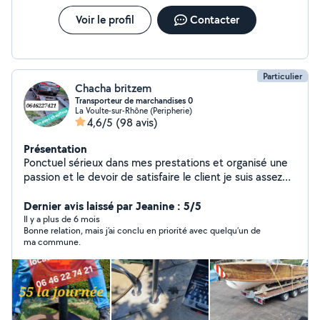
Voir le profil
Contacter
Particulier
Chacha britzem
Transporteur de marchandises 0
La Voulte-sur-Rhône (Peripherie)
4,6/5
(98 avis)
Présentation
Ponctuel sérieux dans mes prestations et organisé une
passion et le devoir de satisfaire le client je suis assez
disponible et assez réactif pour répondre à vos
sollicitation N hésité pas à me contacter Pour toutes
Dernier avis laissé par Jeanine : 5/5
informations.
Il y a plus de 6 mois
Bonne relation, mais j’ai conclu en priorité avec quelqu’un de
ma commune.