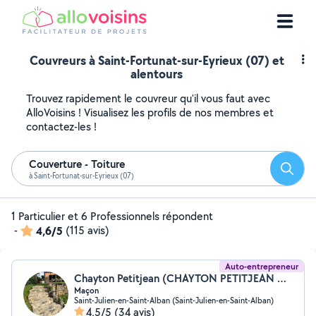
Couvreurs à Saint-Fortunat-sur-Eyrieux (07) et
alentours
Trouvez rapidement le couvreur qu'il vous faut avec
AlloVoisins ! Visualisez les profils de nos membres et
contactez-les !
Couverture - Toiture
Reche
à Saint-Fortunat-sur-Eyrieux (07)
1 Particulier et 6 Professionnels répondent
-
4,6/5
(115 avis)
Auto-entrepreneur
Chayton Petitjean (CHAYTON PETITJEAN MACONNERIE-RENOVATION)
Maçon
Saint-Julien-en-Saint-Alban (Saint-Julien-en-Saint-Alban)
4,5/5
(34 avis)