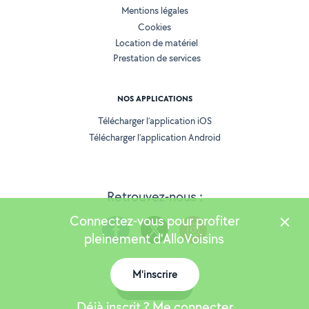
Mentions légales
Cookies
Location de matériel
Prestation de services
NOS APPLICATIONS
Télécharger l’application iOS
Télécharger l’application Android
Retrouvez-nous :
Connectez-vous pour profiter
pleinement d'AlloVoisins
M'inscrire
Version 25.5.3
Carte
Déjà inscrit ? Me connecter