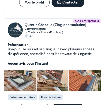
Voir le profil
Contacter
Auto-entrepreneur
Quentin Chapelle (Zinguerie voultaine)
Couvreur zingueur
La Voulte-sur-Rhône (Peripherie)
-/5
Présentation
Bonjour ! Je suis artisan zingueur avec plusieurs années
d'expérience, spécialisé dans les travaux de zinguerie,
couverture, étanchéité et évacuation des eaux de pluie.
Basé à la Voulte sur Rhone j'interviens rapidement et
Aucun avis pour l'instant
efficacement pour tous vos besoins : Pose et
remplacement de gouttières Habillage de bandeaux et
planches de rive Rénovation et entretien de toiture zinc
Étanchéité de cheminée, lucarnes, solins Réparations
après intempéries Conseil et devis gratuits Travail
soigné, matériaux de qualité, respect des délais. Je
travaille avec des particuliers, des syndics et des
Entretien de toiture
Pose de toiture
professionnels. Disponibilité rapide !