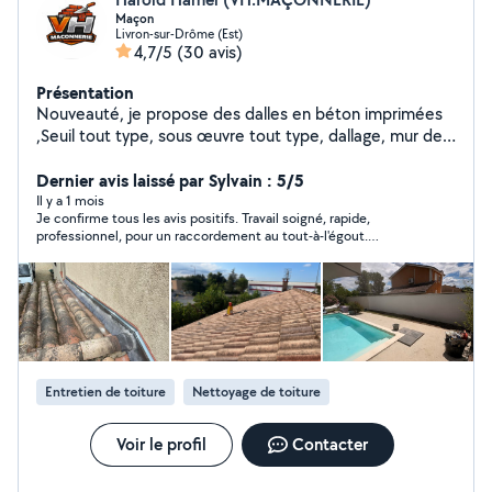
Maçon
Livron-sur-Drôme (Est)
4,7/5
(30 avis)
Présentation
Nouveauté, je propose des dalles en béton imprimées
,Seuil tout type, sous œuvre tout type, dallage, mur de
clôture, escalier béton, renforcement charpente,
couverture,terrasse bois, abri de jardin etc travaux
Dernier avis laissé par Sylvain : 5/5
entretien espaces verts équipé Minipelle,bennes 3,6 et
Il y a 1 mois
Je confirme tous les avis positifs. Travail soigné, rapide,
10 m3 Rc pro , je met un point d'honneur pour satisfaire
professionnel, pour un raccordement au tout-à-l'égout.
mes clients, travail de qualité
Contact très agréable. En plus de la maçonnerie, Harold
propose l'évacuation de déchets verts. Là encore très efficace.
Entretien de toiture
Nettoyage de toiture
Voir le profil
Contacter