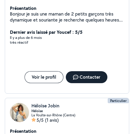
Présentation
Bonjour je suis une maman de 2 petits garçons très
dynamique et souriante je recherche quelques heures
de ménage à faire par semaine auparavant je travailler
entant que agent d'entretien chez (immoclean ) je peux
Dernier avis laissé par Youcef : 5/5
aussi faire de la garde des enfants ou bien de l'aide à la
Il y a plus de 6 mois
très réactif
personnes âgées Je fais aussi de la cuisine (couscous,
tajine) sur commande
Voir le profil
Contacter
Particulier
Héloïse Jobin
Héloïse
La Voulte-sur-Rhône (Centre)
5/5
(1 avis)
Présentation