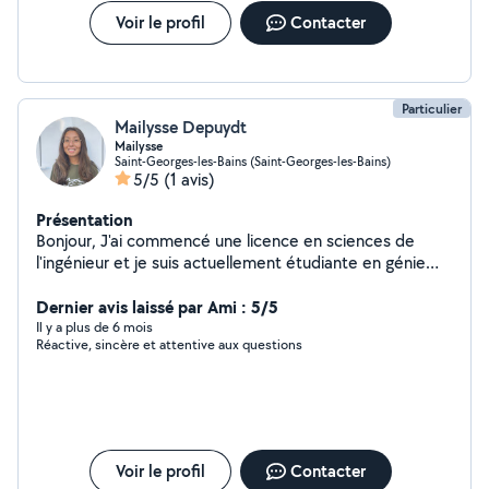
Voir le profil
Contacter
Particulier
Mailysse Depuydt
Mailysse
Saint-Georges-les-Bains (Saint-Georges-les-Bains)
5/5
(1 avis)
Présentation
Bonjour, J'ai commencé une licence en sciences de
l'ingénieur et je suis actuellement étudiante en génie
des matériaux à Saint-Denis. Je propose mon aide pour
les devoirs. J'ai également une expérience en aide à
Dernier avis laissé par Ami : 5/5
domicile pour les personnes âgées et je garde souvent
Il y a plus de 6 mois
Réactive, sincère et attentive aux questions
des enfants. De plus, je peux vous aider pour le
ménage.
Voir le profil
Contacter