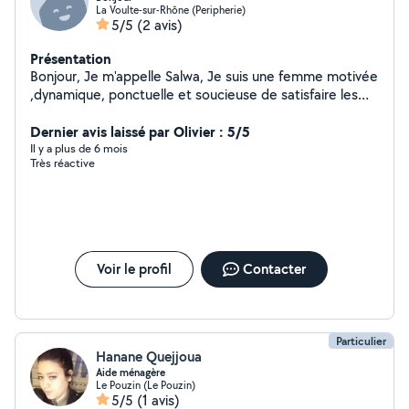
La Voulte-sur-Rhône (Peripherie)
5/5
(2 avis)
Présentation
Bonjour, Je m'appelle Salwa, Je suis une femme motivée
,dynamique, ponctuelle et soucieuse de satisfaire les
personnes que j'aide . Je suis mobile et disponible pour
vous aider : - dans vos tâches ménagères
Dernier avis laissé par Olivier : 5/5
(repassage,vitres,rangement,ménage classique) - à faire
Il y a plus de 6 mois
Très réactive
vos courses - à préparer vos repas Au plaisir de vous
aider Cordialement, Salwa
Voir le profil
Contacter
Particulier
Hanane Quejjoua
Aide ménagère
Le Pouzin (Le Pouzin)
5/5
(1 avis)