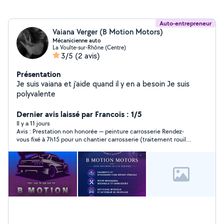
Auto-entrepreneur
Vaiana Verger (B Motion Motors)
Mécanicienne auto
La Voulte-sur-Rhône (Centre)
3/5
(2 avis)
Présentation
Je suis vaiana et j'aide quand il y en a besoin Je suis
polyvalente
Dernier avis laissé par Francois : 1/5
Il y a 11 jours
Avis : Prestation non honorée — peinture carrosserie Rendez-
vous fixé à 7h15 pour un chantier carrosserie (traitement rouille
aile avant gauche + peinture) sur ma Peugeot 107. Personne sur
place, aucune réponse par SMS ni téléphone ce jour-là, et
aucune nouvelle depuis. Chantier non terminé alors que 200€
avaient déjà été versés. Des vis dont je ne connais pas la
provenance ont en plus été laissées sur le véhicule. Relance
envoyée avec demande de remboursement partiel (100€) sous
48h, restée sans réponse.