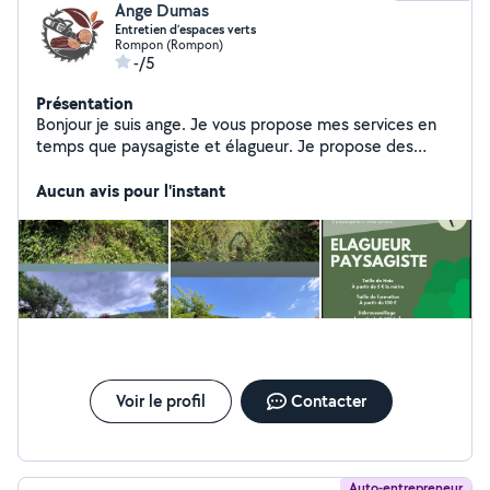
Ange Dumas
Entretien d’espaces verts
Rompon (Rompon)
-/5
Présentation
Bonjour je suis ange. Je vous propose mes services en
temps que paysagiste et élagueur. Je propose des
services de : - entretien d'espaces verts -
débroussaillage - abattage - élagage -taille de haies -
Aucun avis pour l'instant
taille de formation Je vous propose de travailler avec la
CESU qui permet une réduction d'impôt de 50 %. Je
travaille régulièrement avec un collègue élagueur pour
plus d'efficacité.
Voir le profil
Contacter
Auto-entrepreneur