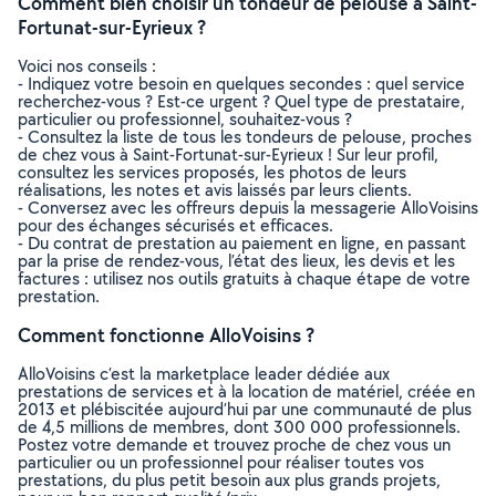
Comment bien choisir un tondeur de pelouse à Saint-
Fortunat-sur-Eyrieux ?
Voici nos conseils :
- Indiquez votre besoin en quelques secondes : quel service
recherchez-vous ? Est-ce urgent ? Quel type de prestataire,
particulier ou professionnel, souhaitez-vous ?
- Consultez la liste de tous les tondeurs de pelouse, proches
de chez vous à Saint-Fortunat-sur-Eyrieux ! Sur leur profil,
consultez les services proposés, les photos de leurs
réalisations, les notes et avis laissés par leurs clients.
- Conversez avec les offreurs depuis la messagerie AlloVoisins
pour des échanges sécurisés et efficaces.
- Du contrat de prestation au paiement en ligne, en passant
par la prise de rendez-vous, l’état des lieux, les devis et les
factures : utilisez nos outils gratuits à chaque étape de votre
prestation.
Comment fonctionne AlloVoisins ?
AlloVoisins c’est la marketplace leader dédiée aux
prestations de services et à la location de matériel, créée en
2013 et plébiscitée aujourd’hui par une communauté de plus
de 4,5 millions de membres, dont 300 000 professionnels.
Postez votre demande et trouvez proche de chez vous un
particulier ou un professionnel pour réaliser toutes vos
prestations, du plus petit besoin aux plus grands projets,