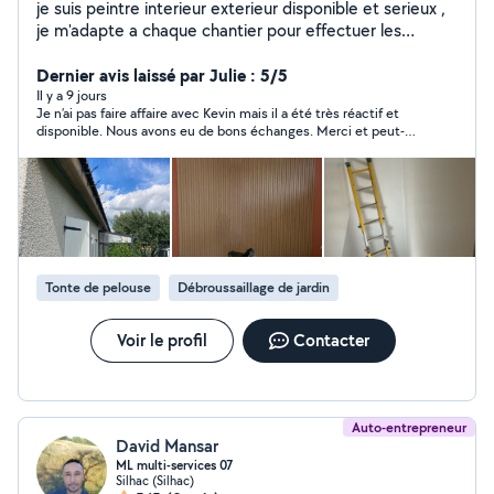
je suis peintre interieur exterieur disponible et serieux ,
je m'adapte a chaque chantier pour effectuer les
travaux dans les meilleurs délais pour mes clients pour
les satisfaires joint de placo ponçage a la giraf peintures
Dernier avis laissé par Julie : 5/5
tout supports ( bois, metal, façades) peinture au sol
Il y a 9 jours
Je n’ai pas faire affaire avec Kevin mais il a été très réactif et
peinture façades ratissages pose de toile de verre
disponible. Nous avons eu de bons échanges. Merci et peut-
plafond/murs detapissage et pose de tapisserie
être à une prochaine fois :)
preparations des supports avants peintures bande fibré
sur fissures nettoyage chantier protection sols avant
travaux. je peu aussi faire des travaux en hauteur en
peinture. pose parquet flottant , VOIR photos de mes
réalisations chantier je suis diplomé cap peintre .
permisB je me deplace peu importe la distance et je
Tonte de pelouse
Débroussaillage de jardin
suis disponible rapidement pour arranger au mieu mon
client
Voir le profil
Contacter
Auto-entrepreneur
David Mansar
ML multi-services 07
Silhac (Silhac)