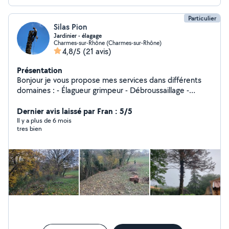
Particulier
Silas Pion
Jardinier - élagage
Charmes-sur-Rhône (Charmes-sur-Rhône)
4,8/5
(21 avis)
Présentation
Bonjour je vous propose mes services dans différents
domaines : - Élagueur grimpeur - Débroussaillage -
Défrichage de terrain - Bucheronnage - Taille de haie -
Entretien parc et jardin - Abattage Je suis élagueur
Dernier avis laissé par Fran : 5/5
grimpeur de métier, je touche un peux à tout, j'effectue
Il y a plus de 6 mois
tres bien
tout types de travaux, je travaille toujours proprement,
est toujours de belle finitions, et le plus important
toujours en sécurité. Toutes demandes sera étudié.