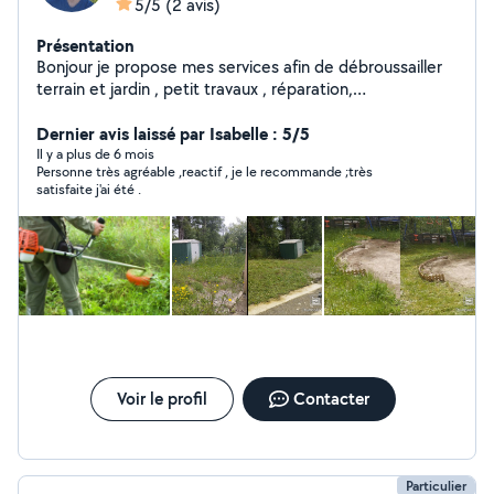
5/5
(2 avis)
Présentation
Bonjour je propose mes services afin de débroussailler
terrain et jardin , petit travaux , réparation,
déménagement ect .... N'hésitez pas me demander . Au
plaisir de vous servir ... a bientôt
Dernier avis laissé par Isabelle : 5/5
Il y a plus de 6 mois
Personne très agréable ,reactif , je le recommande ;très
satisfaite j'ai été .
Voir le profil
Contacter
Particulier