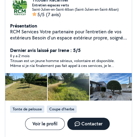
Entretien espaces verts
Saint-Julien-en-Saint-Alban (Saint-Julien-en-Saint-Alban)
5/5
(7 avis)
Présentation
RCM Services Votre partenaire pour l'entretien de vos
extérieurs Besoin d'un espace extérieur propre, soigné
et bien entretenu ? Faites appel à un professionnel
réactif, rigoureux et équipé pour tous vos travaux
Dernier avis laissé par Irene : 5/5
d'entretien. Tonte de pelouse Taille de haies et
Il y a 2 mois
Titouan est un jeune homme sérieux, volontaire et disponible.
arbustes Débroussaillage (terrains, chemins, talus, etc.)
Même si je n'ai finalement pas fait appel à ces services, je le
Nettoyage haute pression (terrasses, murets, allées...)
recommande vivement.
Élagage (petits et moyens arbres) Interventions rapides
et soignées Devis gratuit et sans engagement Faites
confiance à RCM Services pour un résultat propre, net
et professionnel. Micro entreprise, déclarée.
Tonte de pelouse
Coupe d'herbe
Voir le profil
Contacter