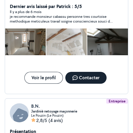
boiseries et sols - Pose de toile de verre et papier peint
- Crépi - Bandes à joint - Placo - Pose de parquet
Dernier avis laissé par Patrick : 5/5
flottant
Il y a plus de 6 mois
je recommande monsieur cabassu personne tres courtoise
methodique meticuleux travail soigne consciencieux souci du
travail bien fait
Voir le profil
Contacter
Entreprise
B.N.
Jardiniè netoyage maçonnerie
Le Pouzin (Le Pouzin)
2,8/5
(4 avis)
Présentation