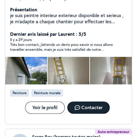
Présentation
je suis peintre interieur exterieur disponible et serieux ,
je m'adapte a chaque chantier pour effectuer les
travaux dans les meilleurs délais pour mes clients pour
les satisfaires joint de placo ponçage a la giraf peintures
Dernier avis laissé par Laurent : 5/5
tout supports ( bois, metal, façades) peinture au sol
Il y a 29 jours
Très bon contact, j'attends un devis pour savoir si nous allons
peinture façades ratissages pose de toile de verre
travailler ensemble, mais je suis très satisfait de notre
plafond/murs detapissage et pose de tapisserie
communication et de la réactivité de Kevin.
preparations des supports avants peintures bande fibré
sur fissures nettoyage chantier protection sols avant
travaux. je peu aussi faire des travaux en hauteur en
peinture. pose parquet flottant , VOIR photos de mes
réalisations chantier je suis diplomé cap peintre .
permisB je me deplace peu importe la distance et je
Peinture
Peinture murale
suis disponible rapidement pour arranger au mieu mon
client
Voir le profil
Contacter
Auto-entrepreneur
Serge Rey (homme toutes mains)