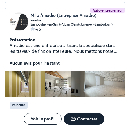
Auto-entrepreneur
Milo Amadio (Entreprise Amadio)
Peintre
Saint-Julien-en-Saint-Alban (Saint-Julien-en-Saint-Alban)
-/5
Présentation
Amadio est une entreprise artisanale spécialisée dans
les travaux de finition intérieure. Nous mettons notre
savoir-faire au service des particuliers et des
professionels pour réaliser des projets de qualité en
Aucun avis pour l'instant
placo , peinture et revêtement de sols. Notre
engagement repose sur le professionalisme , le souci du
détail et le respect des délais afin de garantir des
réalisations soignées et durables . Qu'il s'agisse d'une
rénovation , d'un aménagement intérieur ou d'un projet
neuf , nous vous accompagnons avec des solutions
adaptées à vos besoins.
Peinture
Voir le profil
Contacter