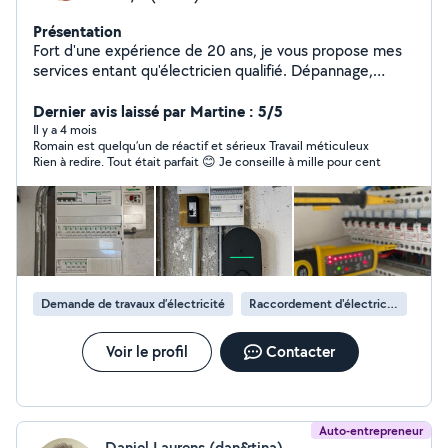
Présentation
Fort d'une expérience de 20 ans, je vous propose mes
services entant qu'électricien qualifié. Dépannage,
rénovation, petits travaux, pose de borne de recharge
pour véhicule électrique ou encore automatisme et
Dernier avis laissé par Martine : 5/5
interphonie sont le fer de lance de mon activité
Il y a 4 mois
Romain est quelqu’un de réactif et sérieux Travail méticuleux
Rien à redire. Tout était parfait 😊 Je conseille à mille pour cent
Demande de travaux d’électricité
Raccordement d'électricité
Voir le profil
Contacter
Auto-entrepreneur
Daniel Laurens (dan&tina)