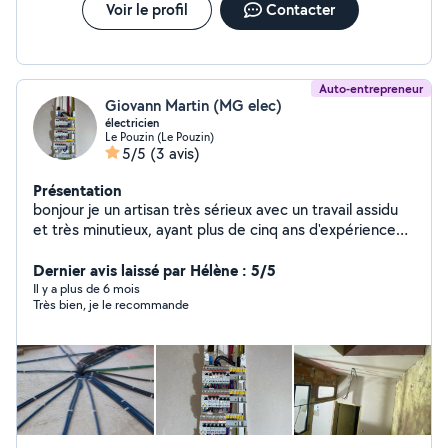
Voir le profil
Contacter
Auto-entrepreneur
Giovann Martin (MG elec)
électricien
Le Pouzin (Le Pouzin)
5/5
(3 avis)
Présentation
bonjour je un artisan très sérieux avec un travail assidu
et très minutieux, ayant plus de cinq ans d'expérience
dans le bâtiment je serai répondre à vos attentes. Je
fais principalement de l'électricité, mais je fais aussi des
Dernier avis laissé par Hélène : 5/5
salle de bains clefs en main,du placo et du revêtement
Il y a plus de 6 mois
Très bien, je le recommande
de sols. N'hésitez pas à me contacter pour plus de
renseignements, vous ne serez pas déçu. cordialement,
Martin Giovann