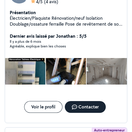
4/5
(4 avis)
Présentation
Électricien/Plaquiste Rénovation/neuf Isolation
Doublage/ossature ferraille Pose de revêtement de sol
Tableau électrique Petit travaux/ gros travaux
Dépannage Climatisation Portail électrique VMC
Dernier avis laissé par Jonathan : 5/5
Visiophone/interphone
Il y a plus de 6 mois
Agréable, explique bien les choses
Voir le profil
Contacter
Auto-entrepreneur