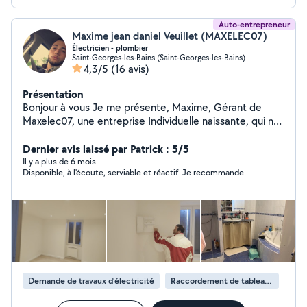
Auto-entrepreneur
Maxime jean daniel Veuillet (MAXELEC07)
Électricien - plombier
Saint-Georges-les-Bains (Saint-Georges-les-Bains)
4,3/5
(16 avis)
Présentation
Bonjour à vous Je me présente, Maxime, Gérant de
Maxelec07, une entreprise Individuelle naissante, qui ne
demande qu'a croître , vous proposant des services
d'électricité et de petite plomberie. DEPANNAGE 7j/7J
Dernier avis laissé par Patrick : 5/5
! De 9h a 19h Construction neuve / Rénovation de
Il y a plus de 6 mois
Disponible, à l'écoute, serviable et réactif. Je recommande.
maison Besoin de tirer une gaine pour votre fibre
optique ? Besoin de rafraîchir votre installation
électrique ? Besoin de remettre votre logement aux
Normes électrique ? De changer de Tableau électrique
? Besoin d'une VMC ? Un petit problème de plomberie ?
Une fuite ? Votre chauffe eau fait des siennes ?
Problème électrique ? N'oubliez pas DEPANNAGE 7j/7J !
24/24 FB Maxelec Zérosept zéro sept. quatre vingt
Demande de travaux d’électricité
Raccordement de tableau électrique
deux . Quatre vingt huit . Trente deux . Soixante dix
N'hésitez plus ! Vous êtes sur la bonne annonce.