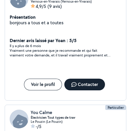
Vernoux-en-Vivarais (Vernoux-en-Vivarais)
4,9/5
(9 avis)
Présentation
bonjours a tous et a toutes
Dernier avis laissé par Yoan : 5/5
Il y a plus de 6 mois
Vraiment une personne que je recommande et qui fait
vraiment votre demande, et il travail vraiment proprement et
de partir une fois que le boulot est terminé même si il faut y
passer plus que prévu. Je recommande à 1000% merci encore
et au plaisir ?
Voir le profil
Contacter
Particulier
You Calme
Électricien Tout types de trav
Le Pouzin (Le Pouzin)
-/5