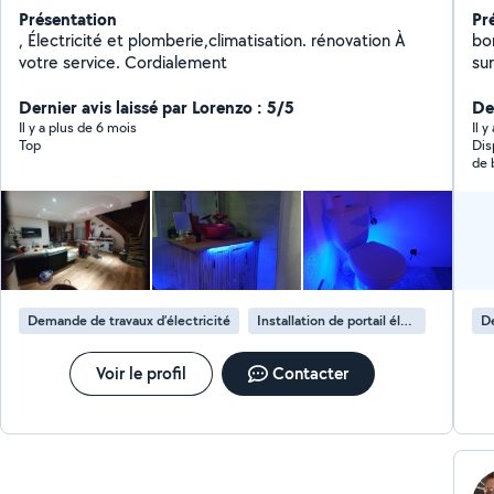
Présentation
Pr
, Électricité et plomberie,climatisation. rénovation À
bon
votre service. Cordialement
sur
él
Dernier avis laissé par Lorenzo : 5/5
pou
Der
qu
Il y a plus de 6 mois
Il 
Top
Dis
mé
de 
Demande de travaux d’électricité
Installation de portail électrique
De
Voir le profil
Contacter