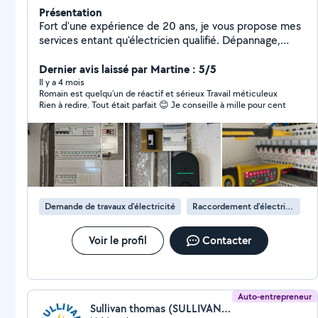
Présentation
Fort d'une expérience de 20 ans, je vous propose mes
services entant qu'électricien qualifié. Dépannage,
rénovation, petits travaux, pose de borne de recharge
pour véhicule électrique ou encore automatisme et
Dernier avis laissé par Martine : 5/5
interphonie sont le fer de lance de mon activité
Il y a 4 mois
Romain est quelqu’un de réactif et sérieux Travail méticuleux
Rien à redire. Tout était parfait 😊 Je conseille à mille pour cent
Demande de travaux d’électricité
Raccordement d'électricité
Voir le profil
Contacter
Auto-entrepreneur
Sullivan thomas (SULLIVAN RESCUE SERVICES)