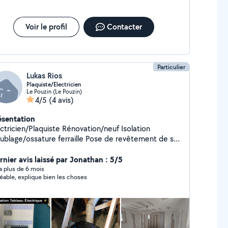
Voir le profil
Contacter
Particulier
Lukas Rios
Plaquiste/Electricien
Le Pouzin (Le Pouzin)
4/5
(4 avis)
ésentation
icien/Plaquiste Rénovation/neuf Isolation
age/ossature ferraille Pose de revêtement de sol
 électrique Petit travaux/ gros travaux
limatisation Portail électrique VMC
rnier avis laissé par Jonathan : 5/5
siophone/interphone
y a plus de 6 mois
éable, explique bien les choses