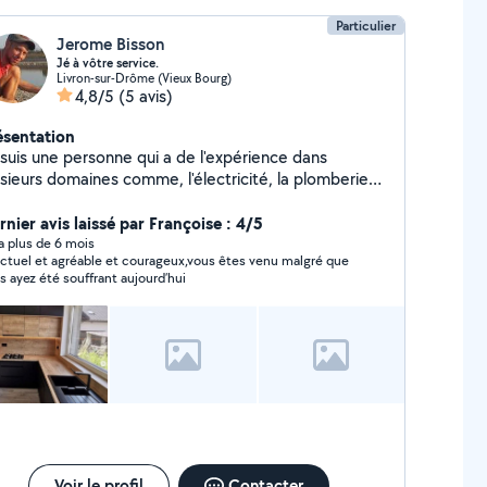
Particulier
Jerome Bisson
Jé à vôtre service.
Livron-sur-Drôme (Vieux Bourg)
4,8/5
(5 avis)
ésentation
 suis une personne qui a de l'expérience dans
usieurs domaines comme, l'électricité, la plomberie
 dans la munuiserie. Je fais également des
estations de services de tout types.
rnier avis laissé par Françoise : 4/5
y a plus de 6 mois
ctuel et agréable et courageux,vous êtes venu malgré que
s ayez été souffrant aujourd’hui
Voir le profil
Contacter