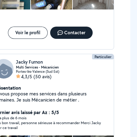
Voir le profil
Contacter
Particulier
Jacky Furnon
Multi Services - Mécanicien
Portes-lès-Valence (Sud Est)
4,3/5
(50 avis)
ésentation
 vous propose mes services dans plusieurs
maines. Je suis Mécanicien de métier .
nier avis laissé par Az : 5/5
y a plus de 6 mois
s bon travail, personne sérieuse à recommander Merci Jacky
r ce travail