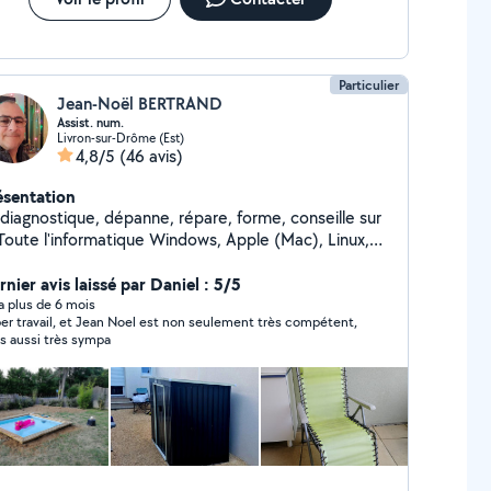
Particulier
Jean-Noël BERTRAND
Assist. num.
Livron-sur-Drôme (Est)
4,8/5
(46 avis)
ésentation
 diagnostique, dépanne, répare, forme, conseille sur
. Toute l'informatique Windows, Apple (Mac), Linux,
rome Flex Bureautique (tableur, traitement de
tes, présentation, publication, ...) Administratif
nier avis laissé par Daniel : 5/5
eautique, organisation ; conseils d'achats Prêt de
y a plus de 6 mois
er travail, et Jean Noel est non seulement très compétent,
tériels Diagnostic sur le PC bureau, le PC portable,
s aussi très sympa
 téléphone et tout périphérique de l'environnement
mprimante, domotique, alarme, ...)