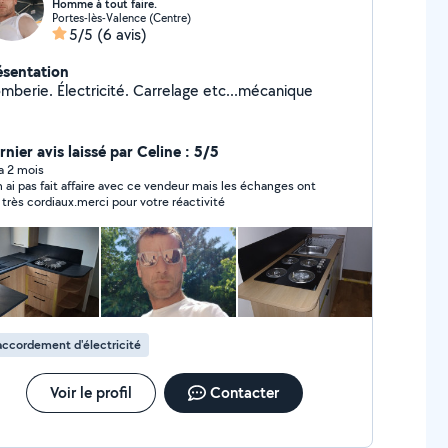
Homme à tout faire.
Portes-lès-Valence (Centre)
5/5
(6 avis)
ésentation
omberie. Électricité. Carrelage etc...mécanique
nier avis laissé par Celine : 5/5
 a 2 mois
n ai pas fait affaire avec ce vendeur mais les échanges ont
 très cordiaux.merci pour votre réactivité
ccordement d'électricité
Voir le profil
Contacter