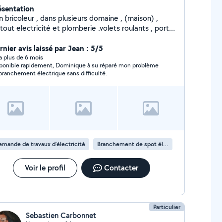
ésentation
 bricoleur , dans plusieurs domaine , (maison) ,
tout electricité et plomberie .volets roulants , portail
ectrique etc...n'hesitez pas a me contacter , par SMS
r premier contact , merci ..Mr Vicat , j'ai une amie
nier avis laissé par Jean : 5/5
i n'est pas abonnée et qui cherche des heures de
y a plus de 6 mois
ponible rapidement, Dominique à su réparé mon problème
nage entre st peray et beauchastel ( environ)
branchement électrique sans difficulté.
mande de travaux d’électricité
Branchement de spot électrique
Voir le profil
Contacter
Particulier
Sebastien Carbonnet