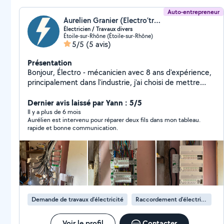
Auto-entrepreneur
Aurelien Granier (Electro’travaux)
Électricien / Travaux divers
Étoile-sur-Rhône (Étoile-sur-Rhône)
5/5
(5 avis)
Présentation
Bonjour, Électro - mécanicien avec 8 ans d'expérience,
principalement dans l'industrie, j'ai choisi de mettre
mon savoir-faire au service des particuliers en créant
ma micro entreprise. Rigoureux, réactif et passionné
Dernier avis laissé par Yann : 5/5
par mon métier, je réalise une large gamme de travaux
Il y a plus de 6 mois
Aurélien est intervenu pour réparer deux fils dans mon tableau.
électriques, dépannage, rénovations complètes, mise
rapide et bonne communication.
aux normes, installation d'éclairages, de prises
électriques, ainsi que la gestion de tout autre besoin
électrique. En complément de mes compétences en
électricité, je propose également une gamme de
services pour des travaux divers tels que le montage
de meubles/cuisine, réparations, installation
d'équipements, ainsi que de la démolitions et
Demande de travaux d’électricité
Raccordement d'électricité
évacuations de gravats. Mon objectif est de vous offrir
un travail soigné, fiable et sécurisé, en respectant
scrupuleusement les normes en vigueur et en
Voir le profil
Contacter