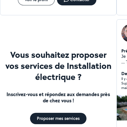
Pr
Vous souhaitez proposer
Je
..
vos services de Installation
Ch
tex
Der
électrique ?
bur
Il 
Sup
ma
mai
le
Inscrivez-vous et répondez aux demandes près
(i
de chez vous !
Proposer mes services