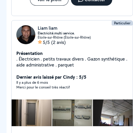
m'adaptant à vos besoins spécifiques. N'hésitez pas à
me contacter pour discuter de votre projet, je serai
ravi de vous accompagner dans sa réalisation. À
bientôt
Particulier
Liam liam
Électricité.multi service.
Étoile-sur-Rhône (Étoile-sur-Rhône)
5/5
(2 avis)
Présentation
. Électricien . petits travaux divers . Gazon synthétique .
aide administrative . parquet
Dernier avis laissé par Cindy : 5/5
Il y a plus de 6 mois
Merci pour le conseil très réactif