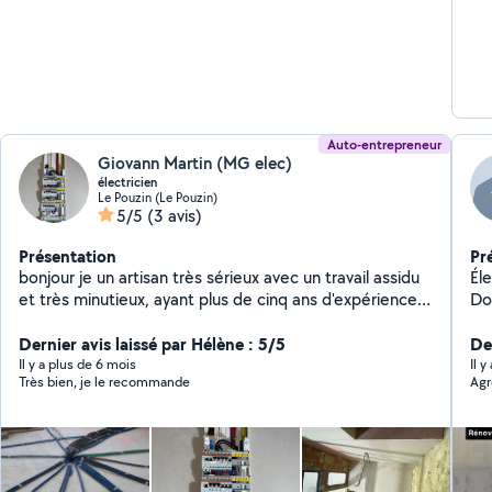
Auto-entrepreneur
Giovann Martin (MG elec)
électricien
Le Pouzin (Le Pouzin)
5/5
(3 avis)
Présentation
Pr
bonjour je un artisan très sérieux avec un travail assidu
Électr
et très minutieux, ayant plus de cinq ans d'expérience
Doubl
dans le bâtiment je serai répondre à vos attentes. Je
Tableau
fais principalement de l'électricité, mais je fais aussi des
Dernier avis laissé par Hélène : 5/5
Dépannage C
De
salle de bains clefs en main,du placo et du revêtement
Vi
Il y a plus de 6 mois
Il 
Très bien, je le recommande
Agr
de sols. N'hésitez pas à me contacter pour plus de
renseignements, vous ne serez pas déçu.
cordialement, Martin Giovann