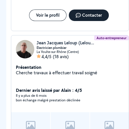
Voir le profil
Contacter
Auto-entrepreneur
Jean Jacques Leloup (Leloup Jean jacques)
Électricien plombier
La Voulte-sur-Rhône (Centre)
4,4/5
(18 avis)
Présentation
Cherche travaux à effectuer travail soigné
Dernier avis laissé par Alain : 4/5
Il y a plus de 6 mois
bon échange malgré prestation déclinée