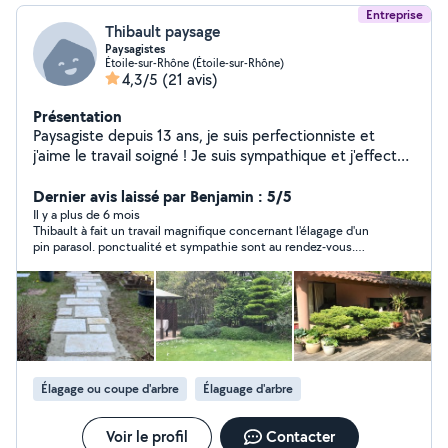
Entreprise
Thibault paysage
Paysagistes
Étoile-sur-Rhône (Étoile-sur-Rhône)
4,3/5
(21 avis)
Présentation
Paysagiste depuis 13 ans, je suis perfectionniste et
j'aime le travail soigné ! Je suis sympathique et j'effectue
toujours le travail demandé par le client tout en
améliorant ce qui peut l'être et conseilllant le client. Je
Dernier avis laissé par Benjamin : 5/5
suis disponible pour les plantations mais aussi tout
Il y a plus de 6 mois
Thibault à fait un travail magnifique concernant l'élagage d'un
l'entretien (débroussailler, tondre, petit élagage). Je
pin parasol. ponctualité et sympathie sont au rendez-vous.
pratique différentes types de taille, que ce soit plutôt
merci encore
classique, en nuage, ou en transparence !
Élagage ou coupe d'arbre
Élaguage d'arbre
Voir le profil
Contacter