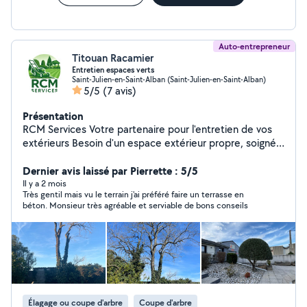
Auto-entrepreneur
Titouan Racamier
Entretien espaces verts
Saint-Julien-en-Saint-Alban (Saint-Julien-en-Saint-Alban)
5/5
(7 avis)
Présentation
RCM Services Votre partenaire pour l'entretien de vos
extérieurs Besoin d'un espace extérieur propre, soigné
et bien entretenu ? Faites appel à un professionnel
réactif, rigoureux et équipé pour tous vos travaux
Dernier avis laissé par Pierrette : 5/5
d'entretien. Tonte de pelouse Taille de haies et
Il y a 2 mois
Très gentil mais vu le terrain j'ai préféré faire un terrasse en
arbustes Débroussaillage (terrains, chemins, talus, etc.)
béton. Monsieur très agréable et serviable de bons conseils
Nettoyage haute pression (terrasses, murets, allées...)
Élagage (petits et moyens arbres) Interventions rapides
et soignées Devis gratuit et sans engagement Faites
confiance à RCM Services pour un résultat propre, net
et professionnel. Micro entreprise, déclarée.
Élagage ou coupe d'arbre
Coupe d'arbre