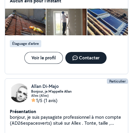
d'ouverture les aménagements intérieurs placo peinture
Aucun avis pour l'instant
et la couverture de A à Z n'hésitez pas pour toute
demande nous sommes à votre service
Élaguage d'arbre
Voir le profil
Contacter
Particulier
Allan Di-Majo
Bonjour, je M'appelle Allan
Allex (Allex)
1/5
(1 avis)
Présentation
bonjour, je suis paysagiste professionnel à mon compte
(AD26espacesverts) situé sur Allex . Tonte, taille ,
assainissement, Terrassement, Débroussaillage,