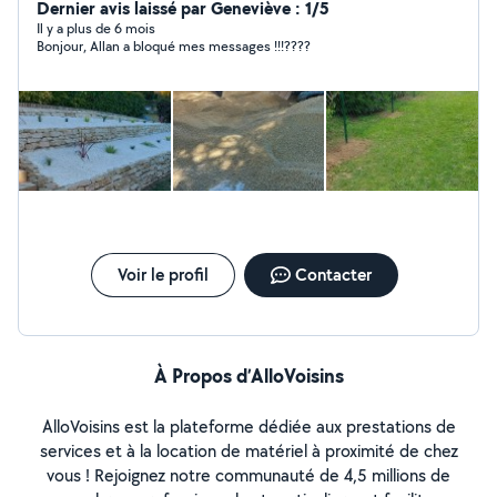
Élagage, création de massif, aménagement. équipé
Dernier avis laissé par Geneviève : 1/5
d'une mini pelle, ainsi qu'un camion. à votre service
Il y a plus de 6 mois
Bonjour, Allan a bloqué mes messages !!!????
Voir le profil
Contacter
À Propos d’AlloVoisins
AlloVoisins est la plateforme dédiée aux prestations de
services et à la location de matériel à proximité de chez
vous ! Rejoignez notre communauté de 4,5 millions de