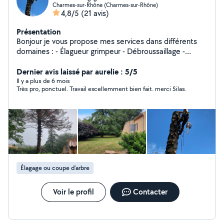
Charmes-sur-Rhône (Charmes-sur-Rhône)
4,8/5
(21 avis)
Présentation
Bonjour je vous propose mes services dans différents
domaines : - Élagueur grimpeur - Débroussaillage -
Défrichage de terrain - Bucheronnage - Taille de haie -
Entretien parc et jardin - Abattage Je suis élagueur
Dernier avis laissé par aurelie : 5/5
grimpeur de métier, je touche un peux à tout, j'effectue
Il y a plus de 6 mois
Très pro, ponctuel. Travail excellemment bien fait. merci Silas.
tout types de travaux, je travaille toujours proprement,
est toujours de belle finitions, et le plus important
toujours en sécurité. Toutes demandes sera étudié.
Élagage ou coupe d'arbre
Voir le profil
Contacter