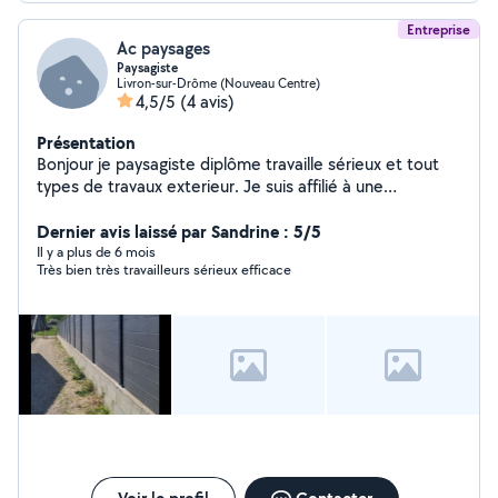
Entreprise
Ac paysages
Paysagiste
Livron-sur-Drôme (Nouveau Centre)
4,5/5
(4 avis)
Présentation
Bonjour je paysagiste diplôme travaille sérieux et tout
types de travaux exterieur. Je suis affilié à une
cooperative avec le crédit d'impôt et avance immédiate
50% Je réalise les travaux suivant : Aménagement
Dernier avis laissé par Sandrine : 5/5
extérieur, elagage, mur de clôture, abattage et elagage.
Il y a plus de 6 mois
Très bien très travailleurs sérieux efficace
Contrat d'entretien espace vert Tonte, debrousaillage
Dalle béton et façade Merci à très bientôt