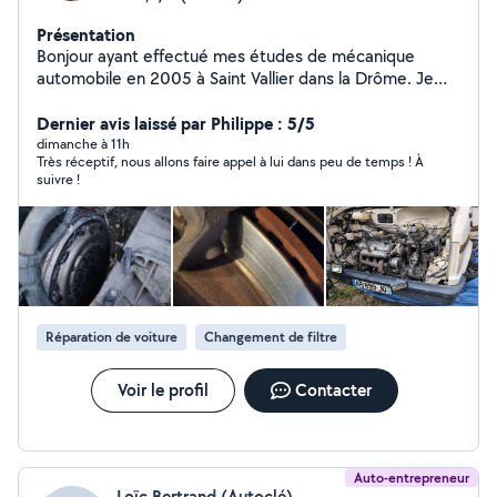
Présentation
Bonjour ayant effectué mes études de mécanique
automobile en 2005 à Saint Vallier dans la Drôme. Je
suivais en parallèle les cours de bac pro . J'exerce
la.mecanique en permanence pour un grand groupe de
Dernier avis laissé par Philippe : 5/5
location de véhicule vl/pl pour professionnels . Je
dimanche à 11h
Très réceptif, nous allons faire appel à lui dans peu de temps ! À
possède une valise professionnelle et tout l'équipement
suivre !
qu'il faut pour travail dans de bonne conditions. Je suis
un grand passionné et dévoué de faire le meilleur
rapport qualité prix .
Réparation de voiture
Changement de filtre
Voir le profil
Contacter
Auto-entrepreneur
Loïc Bertrand (Autoclé)