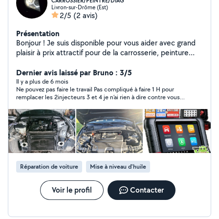
CARROSSIER/PEINTRE/DIAG
Livron-sur-Drôme (Est)
2/5
(2 avis)
Présentation
Bonjour ! Je suis disponible pour vous aider avec grand
plaisir à prix attractif pour de la carrosserie, peinture
avec cabine. Rénovation des phares également.
Diagnostic avec valise de qualité pour tout type de
Dernier avis laissé par Bruno : 3/5
véhicule! :)
Il y a plus de 6 mois
Ne pouvez pas faire le travail Pas compliqué à faire 1 H pour
remplacer les 2injecteurs 3 et 4 je n’ai rien à dire contre vous
Étant donné que vous étiez pas intéressé !!! Bonne journée à
vous
Réparation de voiture
Mise à niveau d'huile
Voir le profil
Contacter