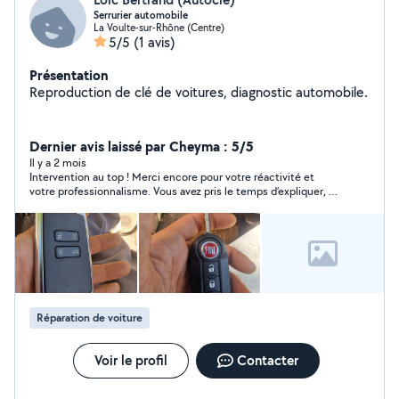
Serrurier automobile
La Voulte-sur-Rhône (Centre)
5/5
(1 avis)
Présentation
Reproduction de clé de voitures, diagnostic automobile.
Dernier avis laissé par Cheyma : 5/5
Il y a 2 mois
Intervention au top ! Merci encore pour votre réactivité et
votre professionnalisme. Vous avez pris le temps d’expliquer, de
vérifier et de faire les choses proprement. Ma voiture roule
parfaitement maintenant. Je recommande sans hésiter !
Réparation de voiture
Voir le profil
Contacter