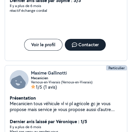
(montage équilibrage) Disponible également pour petit
Dernier avis laissé par Sophie : 5/5
travaux extérieurs . Devis possible pour tout travaux.
Il y a plus de 6 mois
réactif échange cordial
Voir le profil
Contacter
Particulier
Maxime Gallinotti
Mecanicien
Vernoux-en-Vivarais (Vernoux-en-Vivarais)
1/5
(1 avis)
Présentation
Mecanicien tous véhicule vl vi pl agricole gc je vous
propose mais service je vous propose aussi d'autre
service si besoin
Dernier avis laissé par Véronique : 1/5
Il y a plus de 6 mois
N’est pas venu au rendez vous