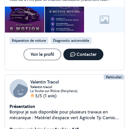
aile avant gauche + peinture) sur ma Peugeot 107. Personne sur
place, aucune réponse par SMS ni téléphone ce jour-là, et
aucune nouvelle depuis. Chantier non terminé alors que 200€
avaient déjà été versés. Des vis dont je ne connais pas la
provenance ont en plus été laissées sur le véhicule. Relance
envoyée avec demande de remboursement partiel (100€) sous
48h, restée sans réponse.
Réparation de voiture
Diagnostic automobile
Voir le profil
Contacter
Particulier
Valentin Tracol
Valentin tracol
La Voulte-sur-Rhône (Peripherie)
5/5
(1 avis)
Présentation
Bonjour je suis disponible pour plusieurs travaux en
mécanique : Matériel d'espace vert Agricole Tp Camion
Automobile Ainsi que le remplacement de pneus