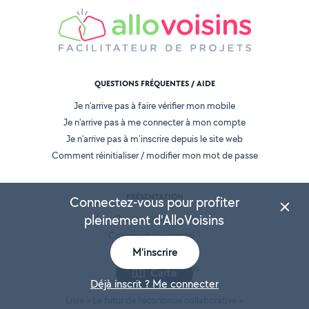
QUESTIONS FRÉQUENTES / AIDE
Je n'arrive pas à faire vérifier mon mobile
Je n'arrive pas à me connecter à mon compte
Je n'arrive pas à m'inscrire depuis le site web
Comment réinitialiser / modifier mon mot de passe
PRÉSENTATION
Connectez-vous pour profiter
pleinement d'AlloVoisins
Qui sommes-nous ?
Comment ça marche ?
M'inscrire
AlloVoisins Pro
Toutes les demandes
Carte
Déjà inscrit ? Me connecter
Proposer mes services
Livre « Le futur de l'économie collaborative »