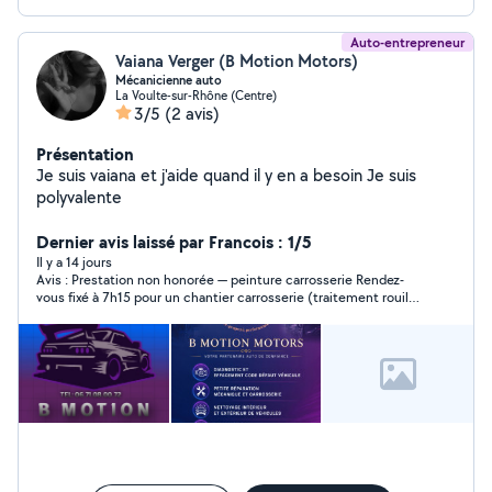
Auto-entrepreneur
Vaiana Verger (B Motion Motors)
Mécanicienne auto
La Voulte-sur-Rhône (Centre)
3/5
(2 avis)
Présentation
Je suis vaiana et j'aide quand il y en a besoin Je suis
polyvalente
Dernier avis laissé par Francois : 1/5
Il y a 14 jours
Avis : Prestation non honorée — peinture carrosserie Rendez-
vous fixé à 7h15 pour un chantier carrosserie (traitement rouille
aile avant gauche + peinture) sur ma Peugeot 107. Personne sur
place, aucune réponse par SMS ni téléphone ce jour-là, et
aucune nouvelle depuis. Chantier non terminé alors que 200€
avaient déjà été versés. Des vis dont je ne connais pas la
provenance ont en plus été laissées sur le véhicule. Relance
envoyée avec demande de remboursement partiel (100€) sous
48h, restée sans réponse.