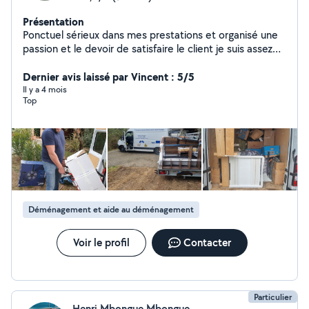
Présentation
Ponctuel sérieux dans mes prestations et organisé une
passion et le devoir de satisfaire le client je suis assez
disponible et assez réactif pour répondre à vos
sollicitation N hésité pas à me contacter Pour toutes
Dernier avis laissé par Vincent : 5/5
informations.
Il y a 4 mois
Top
Déménagement et aide au déménagement
Voir le profil
Contacter
Particulier
Henri Mbongue Mbongue