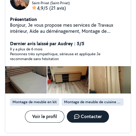
Saint-Privat (Saint-Privat)
4,9/5
(21 avis)
Présentation
Bonjour, Je vous propose mes services de Travaux
intérieur, Aide au déménagement, Montage de
meubles, Installation cuisine... Pose parquet,Pose de
luminère, Dépose et pose de vmc, plomberie, petite
Dernier avis laissé par Audrey : 5/5
électricité... électroménagers, ect... ect... Travaux
Il y a plus de 6 mois
Personnes très sympathique, sérieuse et appliquée Je
extérieurs... Tonte débroussaillage, taille, et toute
recommande sans hésitation
entretien extérieur... Ayant travaillé dans plusieurs
domaine du bâtiment et d'espace vert j'ai acquis de
nombreuses connaissances et savoir faire. J'accepte le
CESU,( Chèque emploi service) N'hésitez pas à me
contacter À bientôt Mehdi
Montage de meuble en kit
Montage de meuble de cuisine en kit
Voir le profil
Contacter