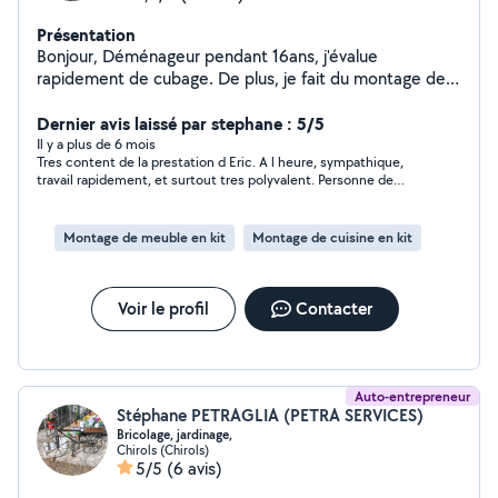
Présentation
Bonjour, Déménageur pendant 16ans, j'évalue
rapidement de cubage. De plus, je fait du montage de
meubles, notamment des cuisines équipées, de la
peinture, de la tapisserie, nettoyage extérieur,
Dernier avis laissé par stephane : 5/5
préparation et entretien du jardin, sérieux et attentif à
Il y a plus de 6 mois
Tres content de la prestation d Eric. A l heure, sympathique,
toutes les demandes.
travail rapidement, et surtout tres polyvalent. Personne de
confiance a qui j ai laissé les clefs de chez moi et aucun soucis
? merci Eric
Montage de meuble en kit
Montage de cuisine en kit
Voir le profil
Contacter
Auto-entrepreneur
Stéphane PETRAGLIA (PETRA SERVICES)
Bricolage, jardinage,
Chirols (Chirols)
5/5
(6 avis)