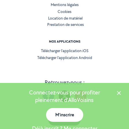
Mentions légales
Cookies
Location de matériel
Prestation de services
NOS APPLICATIONS
Télécharger l’application iOS
Télécharger l’application Android
Retrouvez-nous :
Connectez-vous pour profiter
pleinement d'AlloVoisins
M'inscrire
Version 25.5.3
Carte
Déjà inscrit ? Me connecter