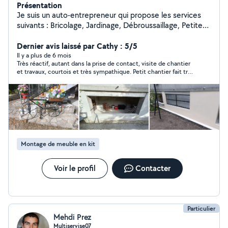
Présentation
Je suis un auto-entrepreneur qui propose les services
suivants : Bricolage, Jardinage, Débroussaillage, Petites
maçonnerie, Nettoyage et voyage pour déchèterie,
Transport pour électroménagers, meubles, Montage ou
Dernier avis laissé par Cathy : 5/5
démontage des meubles Contacter moi. PETRA
Il y a plus de 6 mois
Très réactif, autant dans la prise de contact, visite de chantier
SERVICES à Chirols (07)
et travaux, courtois et très sympathique. Petit chantier fait très
rapidement. Très honnête. Une partie de ce que je demandais
ne servait à rien, résultats coût réduit. Travail bien fait et
soigné. Très contente. Merci encore et je vous contacte dès
que nécessaire.
Montage de meuble en kit
Voir le profil
Contacter
Particulier
Mehdi Prez
Multiservise07