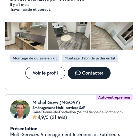
débroussaillage, tonte, etc..) . Je suis à votre écoute,
Il y a 1 mois
Travail rapide et correct.
étudie toutes demande et m'adapte au besoin de la
clientèle et reste à votre disposition. Bien cordialement
Montage de cuisine en kit
Montage d'abri de jardin en kit
Voir le profil
Contacter
Auto-entrepreneur
Michel Govy (MGOVY)
Aménagement Multi-services SAP
Saint-Étienne-de-Fontbellon (Saint-Étienne-de-Fontbellon)
4,9/5
(21 avis)
Présentation
Multi-Services Aménagement Intérieurs et Extérieurs