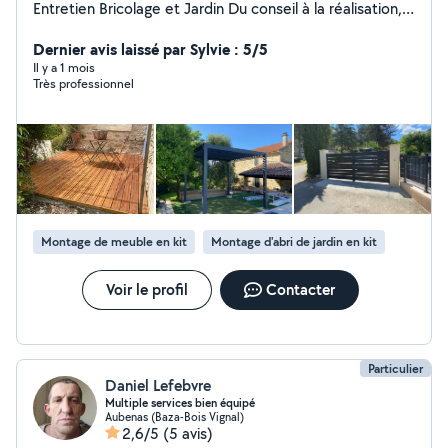
Entretien Bricolage et Jardin Du conseil à la réalisation,
je transforme vos idées en lieux pratiques et
esthétiques. Agréé Service à la Personne : vous pouvez
Dernier avis laissé par Sylvie : 5/5
bénéficier d'un crédit d'impôt égal à 50 % de vos
Il y a 1 mois
Très professionnel
dépenses annuelles (Plafond spécifique par activités sur
Travaux de petit bricolage, Petits travaux de jardinage et
Entretien de la maison) Carte Bancaire acceptée CESU
préfinancés acceptés
Montage de meuble en kit
Montage d'abri de jardin en kit
Voir le profil
Contacter
Particulier
Daniel Lefebvre
Multiple services bien équipé
Aubenas (Baza-Bois Vignal)
2,6/5
(5 avis)