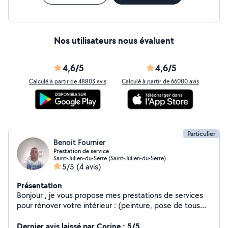
Nos utilisateurs nous évaluent
4,6/5
4,6/5
Calculé à partir de 48803 avis
Calculé à partir de 66000 avis
Particulier
Benoit Fournier
Prestation de service
Saint-Julien-du-Serre (Saint-Julien-du-Serre)
5/5
(4 avis)
Présentation
Bonjour , je vous propose mes prestations de services
pour rénover votre intérieur : (peinture, pose de tous
type de parquet et décoration murale en panneaux
etc.) ainsi des prestations d'espaces verts (
Dernier avis laissé par Corine : 5/5