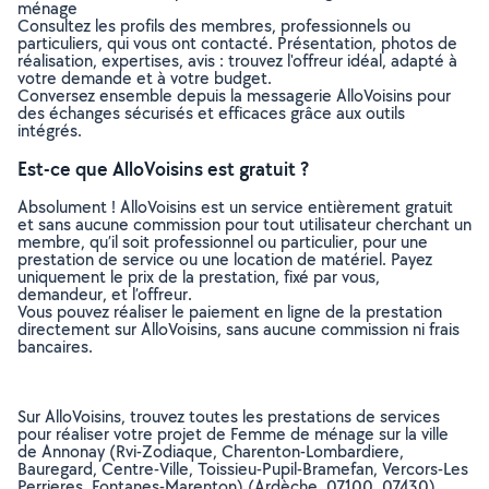
ménage
Consultez les profils des membres, professionnels ou
particuliers, qui vous ont contacté. Présentation, photos de
réalisation, expertises, avis : trouvez l'offreur idéal, adapté à
votre demande et à votre budget.
Conversez ensemble depuis la messagerie AlloVoisins pour
des échanges sécurisés et efficaces grâce aux outils
intégrés.
Est-ce que AlloVoisins est gratuit ?
Absolument ! AlloVoisins est un service entièrement gratuit
et sans aucune commission pour tout utilisateur cherchant un
membre, qu’il soit professionnel ou particulier, pour une
prestation de service ou une location de matériel. Payez
uniquement le prix de la prestation, fixé par vous,
demandeur, et l’offreur.
Vous pouvez réaliser le paiement en ligne de la prestation
directement sur AlloVoisins, sans aucune commission ni frais
bancaires.
Sur AlloVoisins, trouvez toutes les prestations de services
pour réaliser votre projet de Femme de ménage sur la ville
de Annonay (Rvi-Zodiaque, Charenton-Lombardiere,
Bauregard, Centre-Ville, Toissieu-Pupil-Bramefan, Vercors-Les
Perrieres, Fontanes-Marenton) (Ardèche, 07100, 07430)