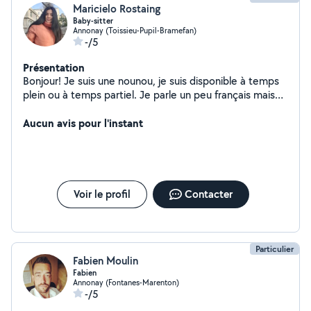
Maricielo Rostaing
Baby-sitter
Annonay (Toissieu-Pupil-Bramefan)
-/5
Présentation
Bonjour! Je suis une nounou, je suis disponible à temps
plein ou à temps partiel. Je parle un peu français mais
j'apprends plus en classe. Ma langue est l'espagnol. Je
suis très responsable, affectueux et attentif aux enfants
Aucun avis pour l'instant
et avec mes tâches en charge. Je suis un enseignant de
niveau initial, j'ai de l'expérience à la fois dans les écoles
et dans la garde d'enfants dans une maison familiale, je
connais donc de nombreuses activités que je peux vous
enseigner ainsi que l'espagnol si vous le souhaitez. Si
Voir le profil
Contacter
vous êtes intéressé, n'hésitez pas à me contacter
DISPONIBILITÉ IMMÉDIATE
Particulier
Fabien Moulin
Fabien
Annonay (Fontanes-Marenton)
-/5