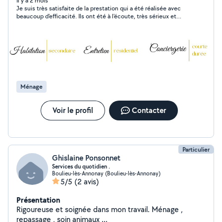
d'un planning. Nous intervenons sur le bassin Annonéen
Il y a 2 mois
Je suis très satisfaite de la prestation qui a été réalisée avec
(rayon de 20/30km). N'hésitez pas à nous contacter en
beaucoup d'efficacité. Ils ont été à l'écoute, très sérieux et
cas de besoin.
réactifs. Je les contacterai à nouveau et je conseille vraiment
cette entreprise.
Ménage
Voir le profil
Contacter
Particulier
Ghislaine Ponsonnet
Services du quotidien .
Boulieu-lès-Annonay (Boulieu-lès-Annonay)
5/5
(2 avis)
Présentation
Rigoureuse et soignée dans mon travail. Ménage ,
repassage , soin animaux ...