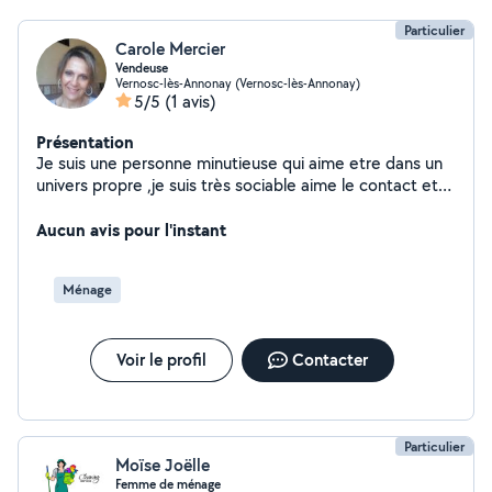
Particulier
Carole Mercier
Vendeuse
Vernosc-lès-Annonay (Vernosc-lès-Annonay)
5/5
(1 avis)
Présentation
Je suis une personne minutieuse qui aime etre dans un
univers propre ,je suis très sociable aime le contact et
envie de donner de ma personne, c'est pourquoi je
propose mes services pour du ménage, repassage
Aucun avis pour l'instant
etc.....
Ménage
Voir le profil
Contacter
Particulier
Moïse Joëlle
Femme de ménage