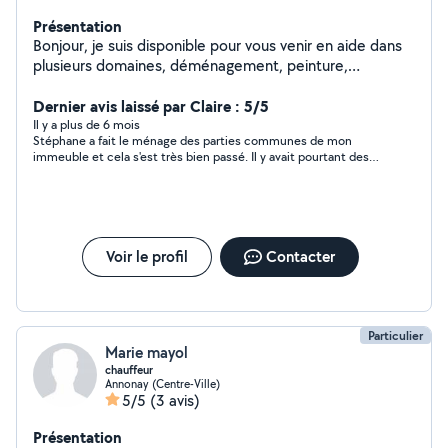
Présentation
Bonjour, je suis disponible pour vous venir en aide dans
plusieurs domaines, déménagement, peinture,
bricolage, et encore plein d'autres choses, alors
n'hésitez pas à me contacter pour plus d'informations.
Dernier avis laissé par Claire : 5/5
Merci.
Il y a plus de 6 mois
Stéphane a fait le ménage des parties communes de mon
immeuble et cela s'est très bien passé. Il y avait pourtant des
saletés/traces incrustées, mais Stéphane n'a pas reculé devant
la tâche et a réalisé du très bon travail. Je referai sûrement
appel à lui.
Voir le profil
Contacter
Particulier
Marie mayol
chauffeur
Annonay (Centre-Ville)
5/5
(3 avis)
Présentation