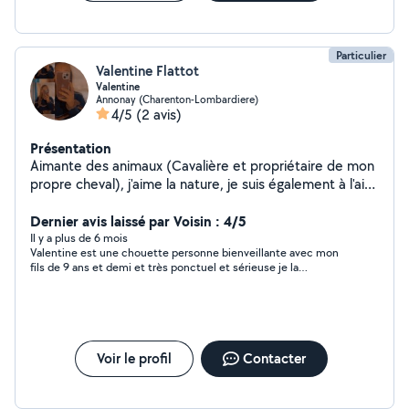
Particulier
Valentine Flattot
Valentine
Annonay (Charenton-Lombardiere)
4/5
(2 avis)
Présentation
Aimante des animaux (Cavalière et propriétaire de mon
propre cheval), j'aime la nature, je suis également à l'aise
avec les enfants (titulaire d'un cap petite enfance). J'ai
25 ans et je suis véhiculé
Dernier avis laissé par Voisin : 4/5
Il y a plus de 6 mois
Valentine est une chouette personne bienveillante avec mon
fils de 9 ans et demi et très ponctuel et sérieuse je la
recommande fortement
Voir le profil
Contacter