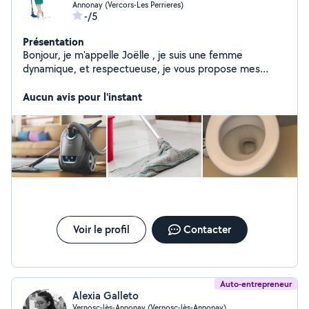
Annonay (Vercors-Les Perrieres)
-/5
Présentation
Bonjour, je m'appelle Joëlle , je suis une femme
dynamique, et respectueuse, je vous propose mes
services de ménage à domicile. La satisfaction de mes
employeurs est ma priorité -pointuelle et disponible
Aucun avis pour l'instant
tous les jours. Budget à convenir
Voir le profil
Contacter
Auto-entrepreneur
Alexia Galleto
Vernosc-lès-Annonay (Vernosc-lès-Annonay)