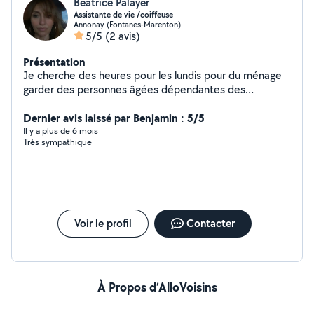
Béatrice Palayer
Assistante de vie /coiffeuse
Annonay (Fontanes-Marenton)
5/5
(2 avis)
Présentation
Je cherche des heures pour les lundis pour du ménage
garder des personnes âgées dépendantes des
personnes handicapées,des enfants je suis coiffeuse et
assistante de vie je suis très sociable ancienne coiffeuse
Dernier avis laissé par Benjamin : 5/5
devenue auxiliaire de vie depuis 16 ans je peux joindre l
Il y a plus de 6 mois
Très sympathique
utile à l agréable
Voir le profil
Contacter
À Propos d’AlloVoisins