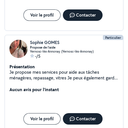
Voir le profil
Contacter
Particulier
Sophie GOMES
Propose de l’aide
Vernosc-lès-Annonay (Vernosc-lès-Annonay)
-/5
Présentation
Je propose mes services pour aide aux tâches
ménagères, repassage, vitres Je peux également garder
vos animaux de compagnies pendant votre absence à
votre domicile, avec des visites régulières. N'hésitez pas
Aucun avis pour l'instant
à me contacter
Voir le profil
Contacter