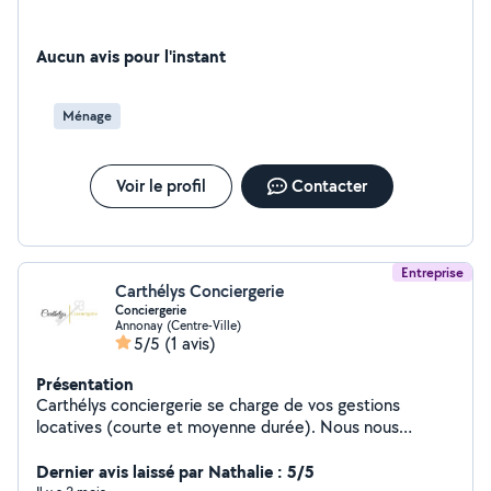
Aucun avis pour l'instant
Ménage
Voir le profil
Contacter
Entreprise
Carthélys Conciergerie
Conciergerie
Annonay (Centre-Ville)
5/5
(1 avis)
Présentation
Carthélys conciergerie se charge de vos gestions
locatives (courte et moyenne durée). Nous nous
occupons de l'entretien du logement, du ménage,
changements des draps, Check -in/Check-out, tenue
Dernier avis laissé par Nathalie : 5/5