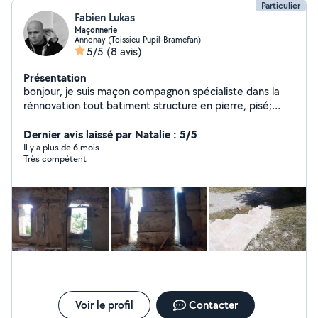
Particulier
Fabien Lukas
Maçonnerie
Annonay (Toissieu-Pupil-Bramefan)
5/5
(8 avis)
Présentation
bonjour, je suis maçon compagnon spécialiste dans la
rénnovation tout batiment structure en pierre, pisé;
ouverture enduit a la chaux, enduit teinté, je realise des
enduit stuc beton ciré sur tous support même carrelage
Dernier avis laissé par Natalie : 5/5
cuisine salle de bain
Il y a plus de 6 mois
Très compétent
Voir le profil
Contacter