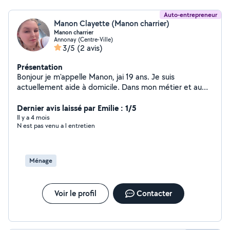
Auto-entrepreneur
Manon Clayette (Manon charrier)
Manon charrier
Annonay (Centre-Ville)
3/5
(2 avis)
Présentation
Bonjour je m'appelle Manon, jai 19 ans. Je suis
actuellement aide à domicile. Dans mon métier et au
quotidien je m'occupe de personne âgée, de personnes
malades, de personnes en situation de handicap ou
Dernier avis laissé par Emilie : 1/5
même encore d'enfant. J'ai un CAP AEPE (
Il y a 4 mois
N est pas venu a l entretien
accompagnement éducatif petite enfance). Vous
pouvez donc compter sur moi . Bonne journée.
Ménage
Voir le profil
Contacter