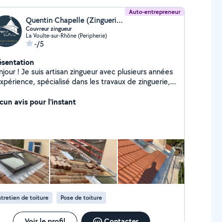
Auto-entrepreneur
Quentin Chapelle (Zinguerie voultaine)
Couvreur zingueur
La Voulte-sur-Rhône (Peripherie)
-/5
ésentation
jour ! Je suis artisan zingueur avec plusieurs années
xpérience, spécialisé dans les travaux de zinguerie,
uverture, étanchéité et évacuation des eaux de
Rhone j'interviens rapidement
cun avis pour l'instant
efficacement pour tous vos besoins : Pose et
acement de gouttières Habillage de bandeaux et
de rive Rénovation et entretien de toiture
ucarnes, solins
ations après intempéries Conseil et devis gratuits
vail soigné, matériaux de qualité, respect des délais.
travaille avec des particuliers, des syndics et des
fessionnels. Disponibilité rapide !
tretien de toiture
Pose de toiture
Voir le profil
Contacter