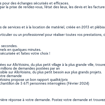
ns pour des échanges sécurisés et efficaces.
r la prise de rendez-vous, l’état des lieux, les devis et les facture
ns de services et à la location de matériel, créée en 2013 et plébi
culier ou un professionnel pour réaliser toutes vos prestations, d
s secondes.
nnels en quelques minutes.
sécurisée et faites votre choix !
sur AlloVoisins, du plus petit village à la plus grande ville, tro
 millions de demandes postées par an
ible sur AlloVoisins, du plus petit besoin aux plus grands projets.
votre demande
oVoisins propose un bon rapport qualité/prix
chantillon de 5 671 personnes interrogées (Février 2024)
remière réponse à votre demande. Postez votre demande et trouve