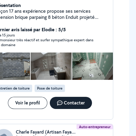
ésentation
çon 17 ans expérience propose ses services
tension brique parpaing 8 béton Enduit projeté
ointoiement Mur porteur Pavage Carrelage.... je suis
nier avis laissé par Elodie : 5/5
à votre écoute n hésiter à me contacter Devis gratuit
 a 15 jours
monsieur très réactif et surfer sympathique expert dans
 domaine
tretien de toiture
Pose de toiture
Voir le profil
Contacter
Auto-entrepreneur
Charle Fayard (Artisan Fayard)