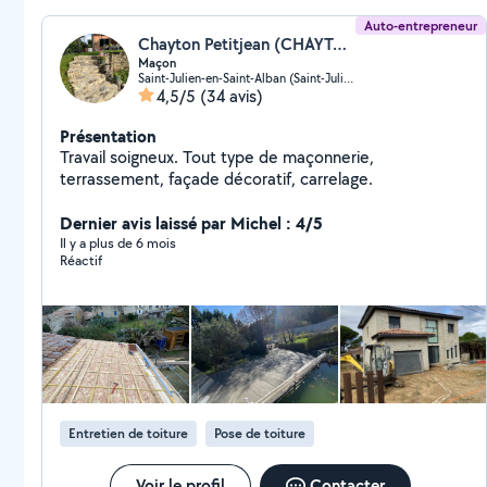
Auto-entrepreneur
Chayton Petitjean (CHAYTON PETITJEAN MACONNERIE-RENOVATION)
Maçon
Saint-Julien-en-Saint-Alban (Saint-Julien-en-Saint-Alban)
4,5/5
(34 avis)
Présentation
Travail soigneux. Tout type de maçonnerie,
terrassement, façade décoratif, carrelage.
Dernier avis laissé par Michel : 4/5
Il y a plus de 6 mois
Réactif
Entretien de toiture
Pose de toiture
Voir le profil
Contacter