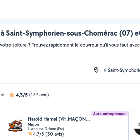
 à Saint-Symphorien-sous-Chomérac (07) et
otre toiture ? Trouvez rapidement le couvreur qu'il vous faut avec 
à
ent
-
4,3/5
(172 avis)
Auto-entrepreneur
Harold Hamel (VH.MAÇONNERIE)
Maçon
Livron-sur-Drôme (Est)
4,7/5
(30 avis)