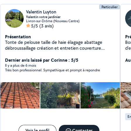
Particulier
Valentin Luyton
Valentin votre jardinier
Livron-sur-Drôme (Nouveau Centre)
5/5
(3 avis)
Présentation
Pr
Tonte de pelouse taille de haie élagage abattage
Bon
débroussaillage création et entretien couverture
d'e
charpente petits travaux
co
Dernier avis laissé par Corinne : 5/5
pluie. Basé à la Voulte sur 
Au
et 
Il y a plus de 6 mois
Très bon professionnel. Sympathique et prompt à repondre
rempl
planches 
zinc Étanchéité de cheminée, l
Répar
Tra
Je 
pro
En
Voir le profil
Contacter