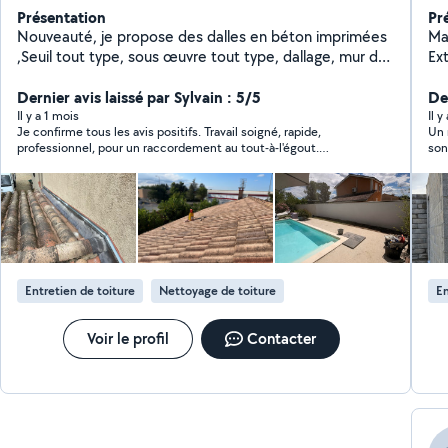
Présentation
Pr
Nouveauté, je propose des dalles en béton imprimées
Ma
,Seuil tout type, sous œuvre tout type, dallage, mur de
Ex
clôture, escalier béton, renforcement charpente,
rej
couverture,terrasse bois, abri de jardin etc travaux
Dernier avis laissé par Sylvain : 5/5
Der
entretien espaces verts équipé Minipelle,bennes 3,6 et
Il y a 1 mois
Il y
Je confirme tous les avis positifs. Travail soigné, rapide,
Un 
10 m3 Rc pro , je met un point d'honneur pour satisfaire
professionnel, pour un raccordement au tout-à-l'égout.
son
mes clients, travail de qualité
Contact très agréable. En plus de la maçonnerie, Harold
propose l'évacuation de déchets verts. Là encore très efficace.
Entretien de toiture
Nettoyage de toiture
En
Voir le profil
Contacter