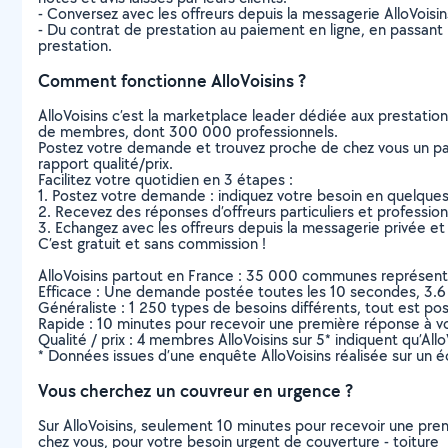
- Conversez avec les offreurs depuis la messagerie AlloVoisi
- Du contrat de prestation au paiement en ligne, en passant pa
prestation.
Comment fonctionne AlloVoisins ?
AlloVoisins c’est la marketplace leader dédiée aux prestatio
de membres, dont 300 000 professionnels.
Postez votre demande et trouvez proche de chez vous un parti
rapport qualité/prix.
Facilitez votre quotidien en 3 étapes :
1. Postez votre demande : indiquez votre besoin en quelque
2. Recevez des réponses d’offreurs particuliers et professio
3. Echangez avec les offreurs depuis la messagerie privée et 
C’est gratuit et sans commission !
AlloVoisins partout en France : 35 000 communes représentées 
Efficace : Une demande postée toutes les 10 secondes, 3.6
Généraliste : 1 250 types de besoins différents, tout est poss
Rapide : 10 minutes pour recevoir une première réponse à 
Qualité / prix : 4 membres AlloVoisins sur 5* indiquent qu’All
* Données issues d’une enquête AlloVoisins réalisée sur un é
Vous cherchez un couvreur en urgence ?
Sur AlloVoisins, seulement 10 minutes pour recevoir une p
chez vous, pour votre besoin urgent de couverture - toiture