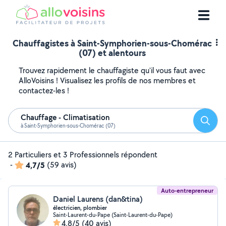
Chauffagistes à Saint-Symphorien-sous-Chomérac
(07) et alentours
Trouvez rapidement le chauffagiste qu'il vous faut avec
AlloVoisins ! Visualisez les profils de nos membres et
contactez-les !
Chauffage - Climatisation
Reche
à Saint-Symphorien-sous-Chomérac (07)
2 Particuliers et 3 Professionnels répondent
-
4,7/5
(59 avis)
Auto-entrepreneur
Daniel Laurens (dan&tina)
électricien, plombier
Saint-Laurent-du-Pape (Saint-Laurent-du-Pape)
4,8/5
(40 avis)