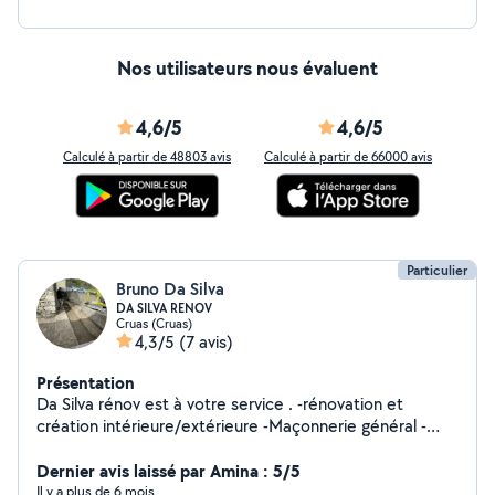
Nos utilisateurs nous évaluent
4,6/5
4,6/5
Calculé à partir de 48803 avis
Calculé à partir de 66000 avis
Particulier
Bruno Da Silva
DA SILVA RENOV
Cruas (Cruas)
4,3/5
(7 avis)
Présentation
Da Silva rénov est à votre service . -rénovation et
création intérieure/extérieure -Maçonnerie général -
placo / peinture -bricolage général -entretien et
création jardin -élagage et coupe d'arbre - montage de
Dernier avis laissé par Amina : 5/5
meubles Dépannage à votre domicile 7j/7j et 24h/24h
Il y a plus de 6 mois