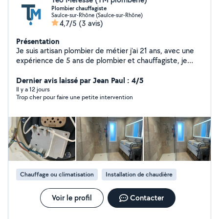
Plombier chauffagiste
Saulce-sur-Rhône (Saulce-sur-Rhône)
4,7/5
(3 avis)
Présentation
Je suis artisan plombier de métier j'ai 21 ans, avec une
expérience de 5 ans de plombier et chauffagiste, je
peux être flexible sur les horaire , je peux m'adapter , je
répond à n'importe quelle heur contacter des
Dernier avis laissé par Jean Paul : 4/5
préférences par sms
Il y a 12 jours
Trop cher pour faire une petite intervention
Chauffage ou climatisation
Installation de chaudière
Voir le profil
Contacter