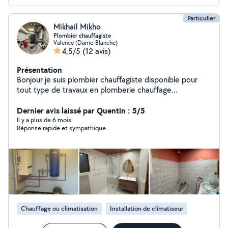
Particulier
Mikhail Mikho
Plombier chauffagiste
Valence (Dame-Blanche)
4,5/5
(12 avis)
Présentation
Bonjour je suis plombier chauffagiste disponible pour
tout type de travaux en plomberie chauffage
climatisation à rénové, remplacer ou neuf et
Débouchage de toute canalisation
Dernier avis laissé par Quentin : 5/5
Il y a plus de 6 mois
Réponse rapide et sympathique.
Chauffage ou climatisation
Installation de climatiseur