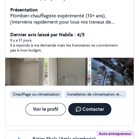
Présentation
Plombier-chauffagiste expérimenté (10+ ans),
j'interviens rapidement pour tous vos travaux de
plomberie et chauffage. Installation, dépannage,
rénovation et entretien réalisés avec professionnalisme.
Dernier avis laissé par Nabila : 4/5
Travail soigné, tarifs transparents et devis gratuit. Faites
Il y a 17 jours
Il a repondu à ma demande mais les honoraires ne conviennent
appel à un artisan de confiance !
pas à mon budget,
Chauffage ou climatisation
Installation de climatisation réversible
Voir le profil
Contacter
Auto-entrepreneur
Betim Shala (Amla plomberie)