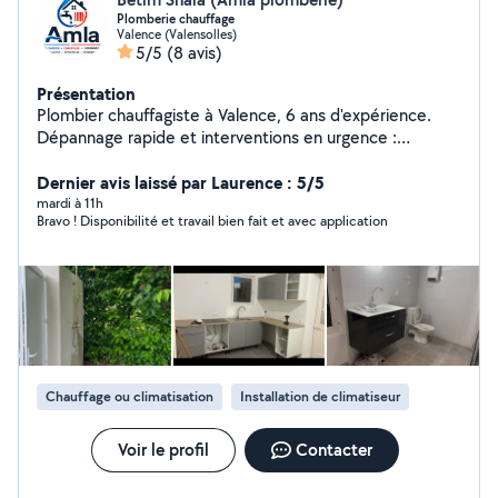
Plomberie chauffage
Valence (Valensolles)
5/5
(8 avis)
Présentation
Plombier chauffagiste à Valence, 6 ans d'expérience.
Dépannage rapide et interventions en urgence :
plomberie, chauffage, détartrage, désembouage,
installations sanitaires et cuisines. Rénovation et neuf
Dernier avis laissé par Laurence : 5/5
mardi à 11h
Bravo ! Disponibilité et travail bien fait et avec application
Chauffage ou climatisation
Installation de climatiseur
Voir le profil
Contacter