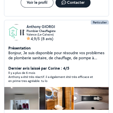
Voir le profil
Contacter
Particulier
Anthony GIORGI
Plombier Chauffagiste
Valence (Le-Calvaire)
4,9/5
(8 avis)
Présentation
Bonjour, Je suis disponible pour résoudre vos problèmes
de plomberie sanitaire, de chauffage, de pompe à
chaleur et de climatisation, ainsi que pour toute
installation neuve ou en rénovation. Plombier depuis 10
Dernier avis laissé par Corine : 4/5
ans, qualifié et diplômé. Cordialement, IDPAC
Il y a plus de 6 mois
Anthony a été très réactif. il a également été très efficace et
en prime tres agréable. tu lo