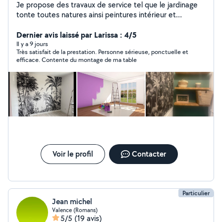
Je propose des travaux de service tel que le jardinage
tonte toutes natures ainsi peintures intérieur et
extérieur et tapisserie et revêtement mural et toile de
verre ainsi que tous types de travail soigné
Dernier avis laissé par Larissa : 4/5
déménagement nettoyage et livraison de colis en
Il y a 9 jours
Très satisfait de la prestation. Personne sérieuse, ponctuelle et
urgence manutention course rangement excetera tout
efficace. Contente du montage de ma table
travail que vous ne pouvez pas faire par manque de
temps ou trop compliqué pour vous je suis à votre
service n hésité pas à me contacter c est un plaisir pour
moi de vous rendre service devis en fonction du travaille
qui sera raisonnable merci cordialement j attends vos
demandes personne dévoué et serviable.
Voir le profil
Contacter
Particulier
Jean michel
Valence (Romans)
5/5
(19 avis)