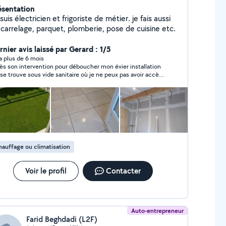
ésentation
suis électricien et frigoriste de métier. je fais aussi
 carrelage, parquet, plomberie, pose de cuisine etc.
nier avis laissé par Gerard : 1/5
y a plus de 6 mois
 intervention pour déboucher mon évier installation
 se trouve sous vide sanitaire où je ne peux pas avoir accès
blème de genoux(qui est toujours bouché aujourd'hui)
 devait repasser pour finaliser le travail, on c'était mis
ccord pour le début de l'année 2023 et je n'ai plus de
elles après plusieurs messages, très déçu. Bruno si vous
s soufrant vous pourriez me prévenir merci!
auffage ou climatisation
Voir le profil
Contacter
Auto-entrepreneur
Farid Beghdadi (L2F)