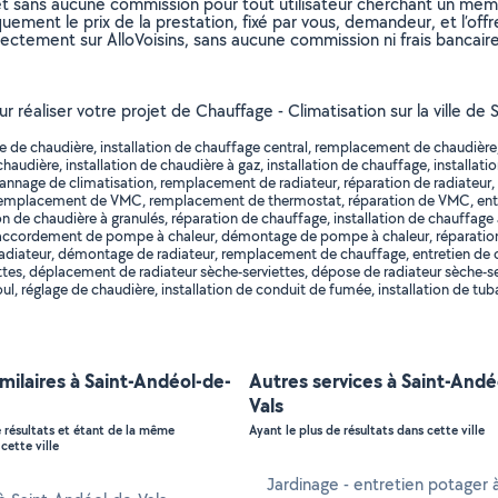
et sans aucune commission pour tout utilisateur cherchant un membre
uement le prix de la prestation, fixé par vous, demandeur, et l’offr
rectement sur AlloVoisins, sans aucune commission ni frais bancaire
ur réaliser votre projet de Chauffage - Climatisation sur la ville d
e chaudière, installation de chauffage central, remplacement de chaudière, en
audière, installation de chaudière à gaz, installation de chauffage, installatio
annage de climatisation, remplacement de radiateur, réparation de radiateur, i
r, remplacement de VMC, remplacement de thermostat, réparation de VMC, entr
 de chaudière à granulés, réparation de chauffage, installation de chauffage 
cordement de pompe à chaleur, démontage de pompe à chaleur, réparation de
ateur, démontage de radiateur, remplacement de chauffage, entretien de cha
es, déplacement de radiateur sèche-serviettes, dépose de radiateur sèche-servi
l, réglage de chaudière, installation de conduit de fumée, installation de tub
imilaires à Saint-Andéol-de-
Autres services à Saint-Andé
Vals
e résultats et étant de la même
Ayant le plus de résultats dans cette ville
cette ville
Jardinage - entretien potager à