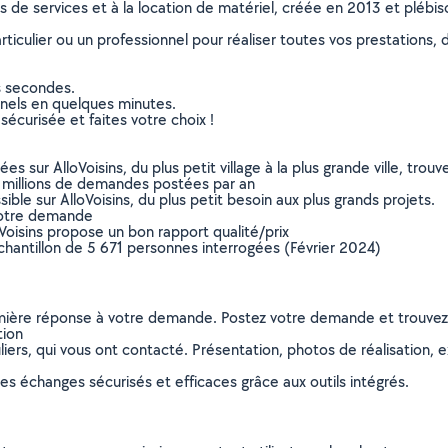
ns de services et à la location de matériel, créée en 2013 et plébi
culier ou un professionnel pour réaliser toutes vos prestations, d
s secondes.
nnels en quelques minutes.
sécurisée et faites votre choix !
sur AlloVoisins, du plus petit village à la plus grande ville, tro
 millions de demandes postées par an
ible sur AlloVoisins, du plus petit besoin aux plus grands projets.
votre demande
oVoisins propose un bon rapport qualité/prix
chantillon de 5 671 personnes interrogées (Février 2024)
remière réponse à votre demande. Postez votre demande et trouve
tion
ers, qui vous ont contacté. Présentation, photos de réalisation, exp
s échanges sécurisés et efficaces grâce aux outils intégrés.