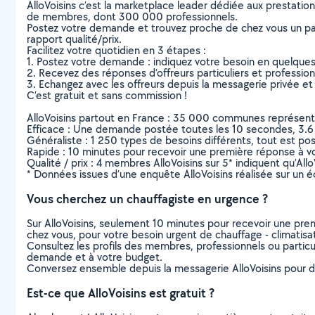
AlloVoisins c’est la marketplace leader dédiée aux prestatio
de membres, dont 300 000 professionnels.
Postez votre demande et trouvez proche de chez vous un parti
rapport qualité/prix.
Facilitez votre quotidien en 3 étapes :
1. Postez votre demande : indiquez votre besoin en quelque
2. Recevez des réponses d’offreurs particuliers et professio
3. Echangez avec les offreurs depuis la messagerie privée et 
C’est gratuit et sans commission !
AlloVoisins partout en France : 35 000 communes représentées 
Efficace : Une demande postée toutes les 10 secondes, 3.6
Généraliste : 1 250 types de besoins différents, tout est poss
Rapide : 10 minutes pour recevoir une première réponse à 
Qualité / prix : 4 membres AlloVoisins sur 5* indiquent qu’All
* Données issues d’une enquête AlloVoisins réalisée sur un é
Vous cherchez un chauffagiste en urgence ?
Sur AlloVoisins, seulement 10 minutes pour recevoir une p
chez vous, pour votre besoin urgent de chauffage - climatisa
Consultez les profils des membres, professionnels ou particuli
demande et à votre budget.
Conversez ensemble depuis la messagerie AlloVoisins pour de
Est-ce que AlloVoisins est gratuit ?