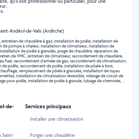
, qu’il soit professionnel ou particulier, pour une
eur.
s.
e Saint-Andéol-de-Vals (Ardèche)
tretien de chaudière à gaz, installation de poêle, installation de
n de pompe à chaleur, installation de climatiseur, installation de
nstallation de poêle à granulés, purge de chaudière, réparation de
etien de VMC, entretien de climatiseur, raccordement de chaudière,
au fuel, raccordement d'arrivée de gaz, raccordement de climatisation,
 poêle, raccordement de poêle, installation de pôele à bois,
uffage, remplacement de pôele à granules, installation de tuyau
ettes, installation de climatisation réversible, vidange de circuit de
age pour poêle, installation de poêle à granule, tubage de cheminée, ..
ol-de-
Services principaux
Installer une climatisation
 Saint-
Purger une chaudière