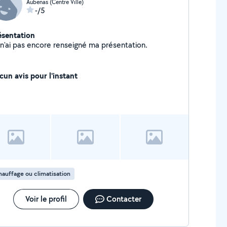
Aubenas (Centre Ville)
-/5
ésentation
Je n'ai pas encore renseigné ma présentation.
cun avis pour l'instant
auffage ou climatisation
Voir le profil
Contacter