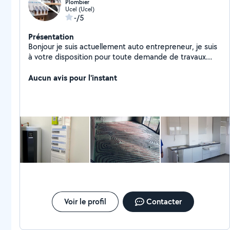
Plombier
Ucel (Ucel)
-/5
Présentation
Bonjour je suis actuellement auto entrepreneur, je suis
à votre disposition pour toute demande de travaux
dans les domaines suivants : Plomberie, Électricité,
Montage Démontage de meubles, Peinture et Plaquo.
Aucun avis pour l'instant
Je dispose de mon propre équipement outillage et
véhicule, possibilité de faire des devis sur demande.
Voir le profil
Contacter