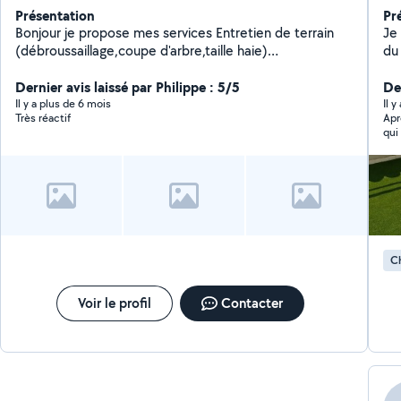
Présentation
Pr
Bonjour je propose mes services Entretien de terrain
Je 
(débroussaillage,coupe d'arbre,taille haie)
du
Jardinage.,bricolage Location remorque ou camion
benne pour déchetterie ou déchet vert
Dernier avis laissé par Philippe : 5/5
Der
Il y a plus de 6 mois
Il 
Très réactif
Après son
qui
pro
Bruno
d'a
nouv
ête
Ch
Voir le profil
Contacter