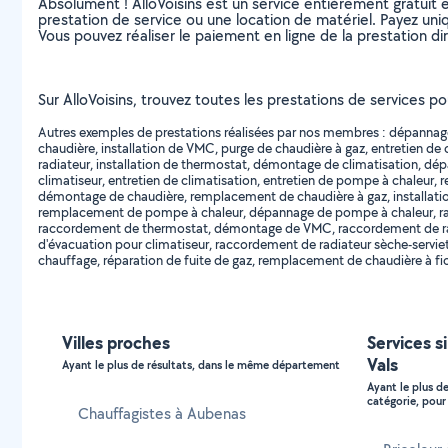
Absolument ! AlloVoisins est un service entièrement gratuit 
prestation de service ou une location de matériel. Payez uniq
Vous pouvez réaliser le paiement en ligne de la prestation di
Sur AlloVoisins, trouvez toutes les prestations de services po
Autres exemples de prestations réalisées par nos membres : dépannage d
chaudière, installation de VMC, purge de chaudière à gaz, entretien de ch
radiateur, installation de thermostat, démontage de climatisation, dép
climatiseur, entretien de climatisation, entretien de pompe à chaleu
démontage de chaudière, remplacement de chaudière à gaz, installation
remplacement de pompe à chaleur, dépannage de pompe à chaleur, rac
raccordement de thermostat, démontage de VMC, raccordement de radi
d'évacuation pour climatiseur, raccordement de radiateur sèche-serviett
chauffage, réparation de fuite de gaz, remplacement de chaudière à fiou
Villes proches
Services s
Vals
Ayant le plus de résultats, dans le même département
Ayant le plus d
catégorie, pour 
Chauffagistes à Aubenas