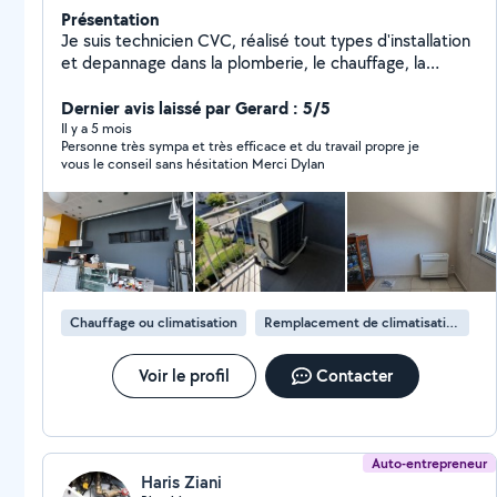
Présentation
Je suis technicien CVC, réalisé tout types d'installation
et depannage dans la plomberie, le chauffage, la
climatisation, la ventilation et le bricolage. Tout
l'outillage nécessaire. Professionnel mais pas encore à
Dernier avis laissé par Gerard : 5/5
mon compte. J'ai un camion pour débarrasser des
Il y a 5 mois
Personne très sympa et très efficace et du travail propre je
affaires. Soudure : chalumeau, arc, TIG réparation
vous le conseil sans hésitation Merci Dylan
chaise, table, meuble... Cuisine, salle de bain, dressing,
porte coulissante sur mesure
Chauffage ou climatisation
Remplacement de climatisation
Voir le profil
Contacter
Auto-entrepreneur
Haris Ziani