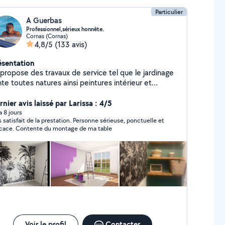
Particulier
A Guerbas
Professionnel,sérieux honnête.
Cornas (Cornas)
4,8/5
(133 avis)
ésentation
 propose des travaux de service tel que le jardinage
te toutes natures ainsi peintures intérieur et
térieur et tapisserie et revêtement mural et toile de
nsi que tous types de travail soigné
nier avis laissé par Larissa : 4/5
ménagement nettoyage et livraison de colis en
 a 8 jours
s satisfait de la prestation. Personne sérieuse, ponctuelle et
gence manutention course rangement excetera tout
icace. Contente du montage de ma table
avail que vous ne pouvez pas faire par manque de
mps ou trop compliqué pour vous je suis à votre
vice n hésité pas à me contacter c est un plaisir
ur moi de vous rendre service devis en fonction du
vaille qui sera raisonnable merci cordialement j
tends vos demandes personne dévoué et serviable.
Voir le profil
Contacter