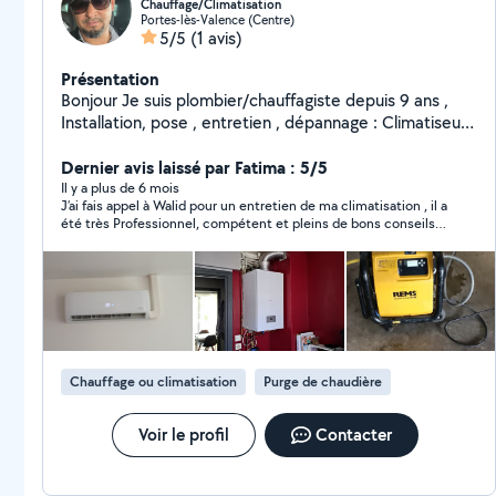
Chauffage/Climatisation
Portes-lès-Valence (Centre)
5/5
(1 avis)
Présentation
Bonjour Je suis plombier/chauffagiste depuis 9 ans ,
Installation, pose , entretien , dépannage : Climatiseur ,
Pompe a chaleur, Chaudière gaz , Solaire thermique
Dernier avis laissé par Fatima : 5/5
Il y a plus de 6 mois
J’ai fais appel à Walid pour un entretien de ma climatisation , il a
été très Professionnel, compétent et pleins de bons conseils.
Je ne peux que recommander cette personne.
Chauffage ou climatisation
Purge de chaudière
Voir le profil
Contacter