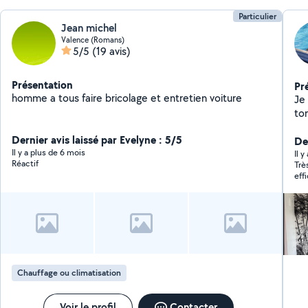
Particulier
Jean michel
Valence (Romans)
5/5
(19 avis)
Présentation
Pr
homme a tous faire bricolage et entretien voiture
Je
ton
ex
Dernier avis laissé par Evelyne : 5/5
verre ai
Der
Il y a plus de 6 mois
dé
Il y
Réactif
Trè
ur
eff
tr
te
ser
po
tra
at
Chauffage ou climatisation
Voir le profil
Contacter