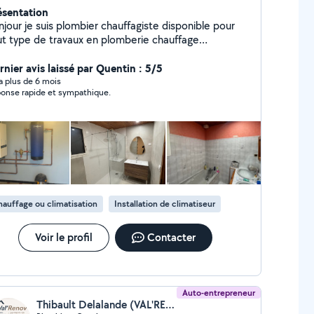
ésentation
 suis plombier chauffagiste disponible pour
 travaux en plomberie chauffage
imatisation à rénové, remplacer ou neuf et
bouchage de toute canalisation
rnier avis laissé par Quentin : 5/5
y a plus de 6 mois
onse rapide et sympathique.
auffage ou climatisation
Installation de climatiseur
Voir le profil
Contacter
Auto-entrepreneur
Thibault Delalande (VAL'RENOV Plomberie)