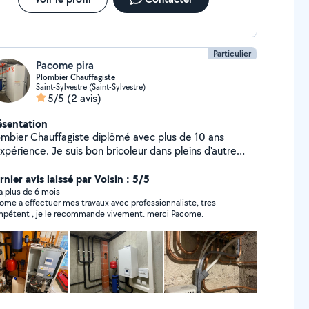
Particulier
Pacome pira
Plombier Chauffagiste
Saint-Sylvestre (Saint-Sylvestre)
5/5
(2 avis)
ésentation
ombier Chauffagiste diplômé avec plus de 10 ans
xpérience. Je suis bon bricoleur dans pleins d'autres
maine. J'ai aussi un camion et une remorque.
nier avis laissé par Voisin : 5/5
y a plus de 6 mois
ome a effectuer mes travaux avec professionnaliste, tres
compétent , je le recommande vivement. merci Pacome.