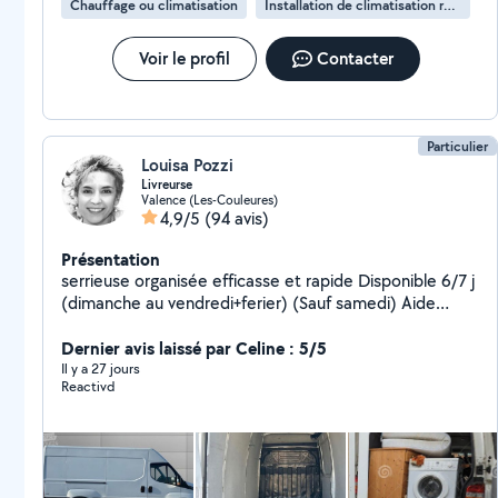
Chauffage ou climatisation
Installation de climatisation réversible
Voir le profil
Contacter
Particulier
Louisa Pozzi
Livreurse
Valence (Les-Couleures)
4,9/5
(94 avis)
Présentation
serrieuse organisée efficasse et rapide Disponible 6/7 j
(dimanche au vendredi+ferier) (Sauf samedi) Aide
ponctuelle selon besoins. Intervention autour de
Valence. Périmètre j'usqu a 30klm de valence. + d'infos
Dernier avis laissé par Celine : 5/5
et frais à convenir par téléphone Possible de venir a
Il y a 27 jours
Reactivd
plusieurs si besoins pour l aide au déménagement...