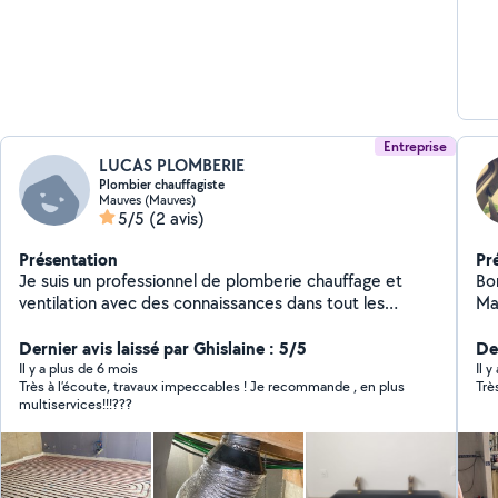
Entreprise
LUCAS PLOMBERIE
Plombier chauffagiste
Mauves (Mauves)
5/5
(2 avis)
Présentation
Pr
Je suis un professionnel de plomberie chauffage et
Bo
ventilation avec des connaissances dans tout les
Max
domaines du bâtiment
de
Dernier avis laissé par Ghislaine : 5/5
d'
Der
! 
Il y a plus de 6 mois
Il 
Très à l’écoute, travaux impeccables ! Je recommande , en plus
Trè
maison Besoin de t
multiservices!!!???
opt
él
No
? 