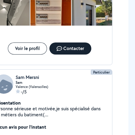
Voir le profil
Contacter
Particulier
Sam Mersni
Sam
Valence (Valensolles)
-/5
ésentation
rsonne sérieuse et motivée,je suis spécialisé dans
s métiers du batiment(
rrelage,placo,menuiseries,poses de
êle,cheminées,électricité,plomberie,....
cun avis pour l'instant