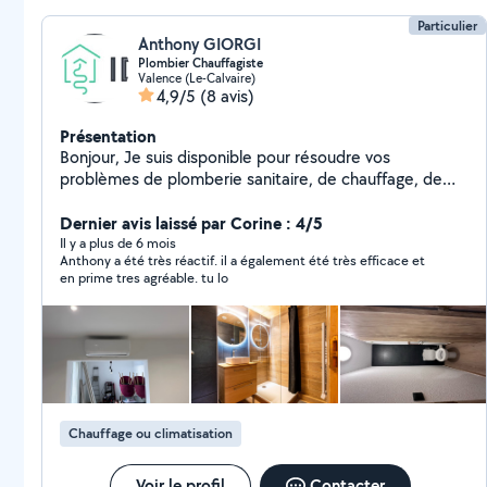
Particulier
Anthony GIORGI
Plombier Chauffagiste
Valence (Le-Calvaire)
4,9/5
(8 avis)
Présentation
Bonjour, Je suis disponible pour résoudre vos
problèmes de plomberie sanitaire, de chauffage, de
pompe à chaleur et de climatisation, ainsi que pour
toute installation neuve ou en rénovation. Plombier
Dernier avis laissé par Corine : 4/5
depuis 10 ans, qualifié et diplômé. Cordialement,
Il y a plus de 6 mois
Anthony a été très réactif. il a également été très efficace et
IDPAC
en prime tres agréable. tu lo
Chauffage ou climatisation
Voir le profil
Contacter