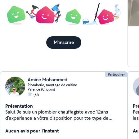
M'inscrire
Particulier
Amine Mohammed
Plomberie, montage de cuisine
Valence (Chopin)
-/5
Présentation
Pr
Salut Je suis un plombier chauffagiste avec 12ans
Pe
d'expérience a vôtre disposition pour tte type de
le
travaux( montage de cuisines, salles de bains,
ca
Aucun avis pour l'instant
chauffeau, chaudière,.. ) Merci
po
Au