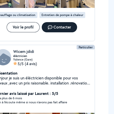
ne fuite ? Votre chauffe eau fait des siennes ?
me électrique ? N'oubliez pas DEPANNAGE 7j/7J
Zérosept zéro sept. quatre vingt
auffage ou climatisation
Entretien de pompe à chaleur
x . Quatre vingt huit . Trente deux . Soixante dix
hésitez plus ! Vous êtes sur la bonne annonce.
Voir le profil
Contacter
Particulier
Wicem jdidi
éléctricien
Valence (Gare)
5/5
(4 avis)
ésentation
jour je suis un éléctricien disponible pour vos
ux ,avec un prix raisonable. installation .rénovation.
pannage
rnier avis laissé par Laurent : 5/5
y a plus de 6 mois
n à l'écoute même si nous n'avons pas fait affaire