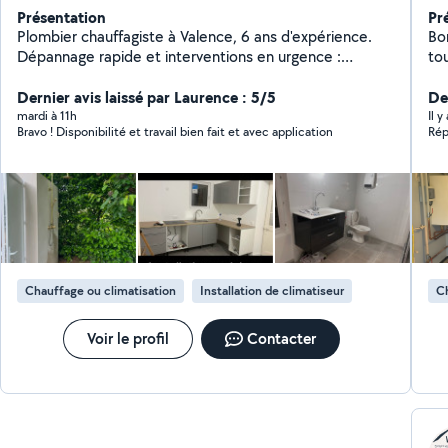
Présentation
Pr
Plombier chauffagiste à Valence, 6 ans d'expérience.
Bonjour je
Dépannage rapide et interventions en urgence :
tout type de
plomberie, chauffage, détartrage, désembouage,
cl
installations sanitaires et cuisines. Rénovation et neuf
Dernier avis laissé par Laurence : 5/5
Dé
De
mardi à 11h
Il 
Bravo ! Disponibilité et travail bien fait et avec application
Rép
Chauffage ou climatisation
Installation de climatiseur
Ch
Voir le profil
Contacter