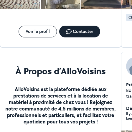
? U
Problè
! 24/24 FB Maxelec 
Ch
deu
N'
Voir le profil
Contacter
À Propos d’AlloVoisins
Pr
AlloVoisins est la plateforme dédiée aux
Bon
prestations de services et à la location de
trava
matériel à proximité de chez vous ! Rejoignez
dé
notre communauté de 4,5 millions de membres,
De
Il 
professionnels et particuliers, et facilitez votre
bie
quotidien pour tous vos projets !