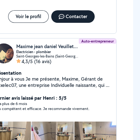
Voir le profil
Contacter
Auto-entrepreneur
Maxime jean daniel Veuillet (MAXELEC07)
Électricien - plombier
Saint-Georges-les-Bains (Saint-Georges-les-Bains)
4,3/5
(16 avis)
ésentation
njour à vous Je me présente, Maxime, Gérant de
elec07, une entreprise Individuelle naissante, qui ne
mande qu'a croître , vous proposant des services
électricité et de petite plomberie. DEPANNAGE 7j/7J
nier avis laissé par Henri : 5/5
De 9h a 19h Construction neuve / Rénovation de
y a plus de 6 mois
s compétent et efficace. Je recommande vivement.
irer une gaine pour votre fibre
ique ? Besoin de rafraîchir votre installation
ectrique ? Besoin de remettre votre logement aux
rmes électrique ? De changer de Tableau électrique
Besoin d'une VMC ? Un petit problème de plomberie