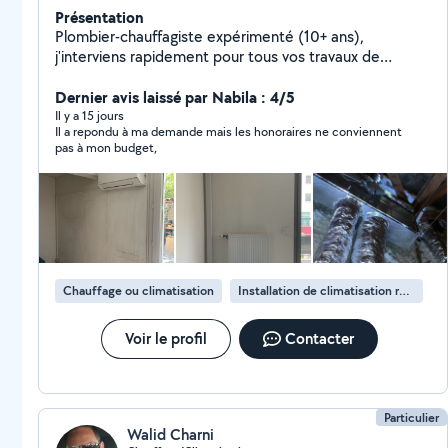
Présentation
Plombier-chauffagiste expérimenté (10+ ans),
j'interviens rapidement pour tous vos travaux de
plomberie et chauffage. Installation, dépannage,
rénovation et entretien réalisés avec
Dernier avis laissé par Nabila : 4/5
professionnalisme. Travail soigné, tarifs transparents et
Il y a 15 jours
Il a repondu à ma demande mais les honoraires ne conviennent
devis gratuit. Faites appel à un artisan de confiance !
pas à mon budget,
Chauffage ou climatisation
Installation de climatisation réversible
Voir le profil
Contacter
Particulier
Walid Charni