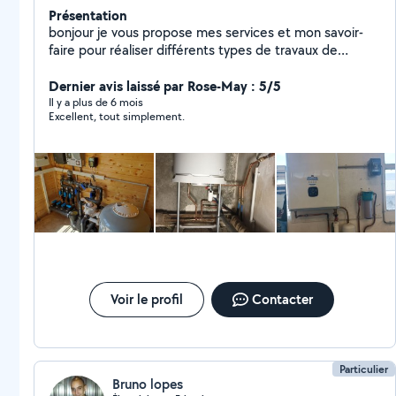
Présentation
bonjour je vous propose mes services et mon savoir-
faire pour réaliser différents types de travaux de
plomberie et de chauffage/installation de tuyauterie
cuivre /per /multicouche/PVC écoulement /rénovation
Dernier avis laissé par Rose-May : 5/5
ou création de salle de bain / cuisine /remplacement
Il y a plus de 6 mois
Excellent, tout simplement.
chauffe-eau/radiateur /chaudière/ robinetterie/chasse
d'eau wc/installation WC au sol ou
suspendu/douche/baignoire/lavabo/réparation de
fuite/ débouchage/soudure cuivre acier/intervention
rapide et travail soigné
Voir le profil
Contacter
Particulier
Bruno lopes