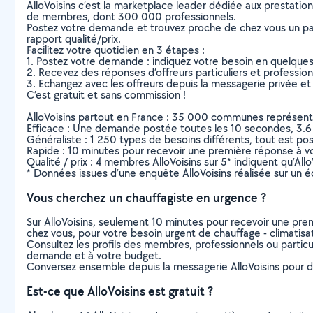
AlloVoisins c’est la marketplace leader dédiée aux prestatio
de membres, dont 300 000 professionnels.
Postez votre demande et trouvez proche de chez vous un parti
rapport qualité/prix.
Facilitez votre quotidien en 3 étapes :
1. Postez votre demande : indiquez votre besoin en quelque
2. Recevez des réponses d’offreurs particuliers et professio
3. Echangez avec les offreurs depuis la messagerie privée et 
C’est gratuit et sans commission !
AlloVoisins partout en France : 35 000 communes représentées 
Efficace : Une demande postée toutes les 10 secondes, 3.6
Généraliste : 1 250 types de besoins différents, tout est poss
Rapide : 10 minutes pour recevoir une première réponse à 
Qualité / prix : 4 membres AlloVoisins sur 5* indiquent qu’All
* Données issues d’une enquête AlloVoisins réalisée sur un é
Vous cherchez un chauffagiste en urgence ?
Sur AlloVoisins, seulement 10 minutes pour recevoir une p
chez vous, pour votre besoin urgent de chauffage - climatisa
Consultez les profils des membres, professionnels ou particuli
demande et à votre budget.
Conversez ensemble depuis la messagerie AlloVoisins pour de
Est-ce que AlloVoisins est gratuit ?