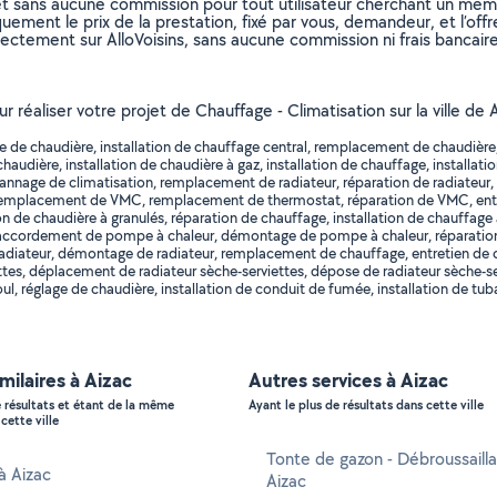
et sans aucune commission pour tout utilisateur cherchant un membre
uement le prix de la prestation, fixé par vous, demandeur, et l’offr
rectement sur AlloVoisins, sans aucune commission ni frais bancaire
ur réaliser votre projet de Chauffage - Climatisation sur la ville d
e chaudière, installation de chauffage central, remplacement de chaudière, en
audière, installation de chaudière à gaz, installation de chauffage, installatio
annage de climatisation, remplacement de radiateur, réparation de radiateur, i
r, remplacement de VMC, remplacement de thermostat, réparation de VMC, entr
 de chaudière à granulés, réparation de chauffage, installation de chauffage 
cordement de pompe à chaleur, démontage de pompe à chaleur, réparation de
ateur, démontage de radiateur, remplacement de chauffage, entretien de cha
es, déplacement de radiateur sèche-serviettes, dépose de radiateur sèche-servi
l, réglage de chaudière, installation de conduit de fumée, installation de tub
imilaires à Aizac
Autres services à Aizac
e résultats et étant de la même
Ayant le plus de résultats dans cette ville
cette ville
Tonte de gazon - Débroussaill
 à Aizac
Aizac