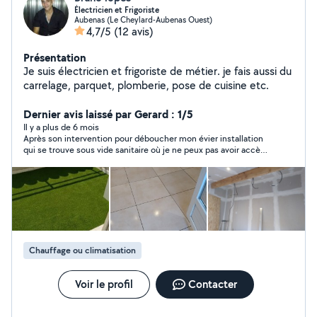
Électricien et Frigoriste
Aubenas (Le Cheylard-Aubenas Ouest)
4,7/5
(12 avis)
Présentation
Je suis électricien et frigoriste de métier. je fais aussi du
carrelage, parquet, plomberie, pose de cuisine etc.
Dernier avis laissé par Gerard : 1/5
Il y a plus de 6 mois
Après son intervention pour déboucher mon évier installation
qui se trouve sous vide sanitaire où je ne peux pas avoir accès
problème de genoux(qui est toujours bouché aujourd'hui)
Bruno devait repasser pour finaliser le travail, on c'était mis
d'accord pour le début de l'année 2023 et je n'ai plus de
nouvelles après plusieurs messages, très déçu. Bruno si vous
êtes soufrant vous pourriez me prévenir merci!
Chauffage ou climatisation
Voir le profil
Contacter