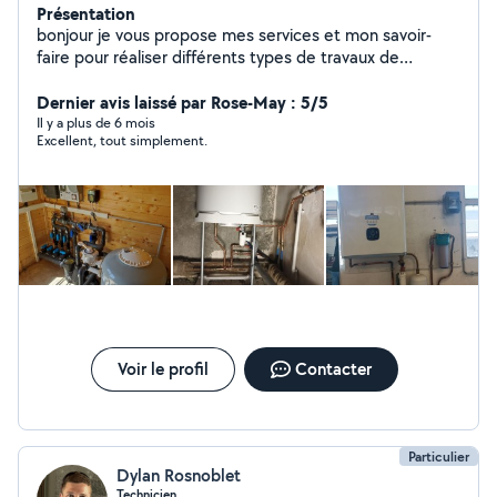
Présentation
bonjour je vous propose mes services et mon savoir-
faire pour réaliser différents types de travaux de
plomberie et de chauffage/installation de tuyauterie
cuivre /per /multicouche/PVC écoulement /rénovation
Dernier avis laissé par Rose-May : 5/5
ou création de salle de bain / cuisine /remplacement
Il y a plus de 6 mois
Excellent, tout simplement.
chauffe-eau/radiateur /chaudière/ robinetterie/chasse
d'eau wc/installation WC au sol ou
suspendu/douche/baignoire/lavabo/réparation de fuite/
débouchage/soudure cuivre acier/intervention rapide et
travail soigné
Voir le profil
Contacter
Particulier
Dylan Rosnoblet
Technicien