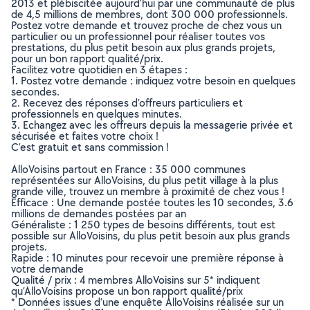
2013 et plébiscitée aujourd’hui par une communauté de plus
de 4,5 millions de membres, dont 300 000 professionnels.
Postez votre demande et trouvez proche de chez vous un
particulier ou un professionnel pour réaliser toutes vos
prestations, du plus petit besoin aux plus grands projets,
pour un bon rapport qualité/prix.
Facilitez votre quotidien en 3 étapes :
1. Postez votre demande : indiquez votre besoin en quelques
secondes.
2. Recevez des réponses d’offreurs particuliers et
professionnels en quelques minutes.
3. Echangez avec les offreurs depuis la messagerie privée et
sécurisée et faites votre choix !
C’est gratuit et sans commission !
AlloVoisins partout en France : 35 000 communes
représentées sur AlloVoisins, du plus petit village à la plus
grande ville, trouvez un membre à proximité de chez vous !
Efficace : Une demande postée toutes les 10 secondes, 3.6
millions de demandes postées par an
Généraliste : 1 250 types de besoins différents, tout est
possible sur AlloVoisins, du plus petit besoin aux plus grands
projets.
Rapide : 10 minutes pour recevoir une première réponse à
votre demande
Qualité / prix : 4 membres AlloVoisins sur 5* indiquent
qu’AlloVoisins propose un bon rapport qualité/prix
* Données issues d’une enquête AlloVoisins réalisée sur un