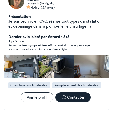
Labégude (Labégude)
4,4/5
(37 avis)
Présentation
Je suis technicien CVC, réalisé tout types d'installation
et depannage dans la plomberie, le chauffage, la
climatisation, la ventilation et le bricolage. Tout
l'outillage nécessaire. Professionnel mais pas encore à
Dernier avis laissé par Gerard : 5/5
mon compte. J'ai un camion pour débarrasser des
Il y a 5 mois
Personne très sympa et très efficace et du travail propre je
affaires. Soudure : chalumeau, arc, TIG réparation
vous le conseil sans hésitation Merci Dylan
chaise, table, meuble... Cuisine, salle de bain, dressing,
porte coulissante sur mesure
Chauffage ou climatisation
Remplacement de climatisation
Voir le profil
Contacter