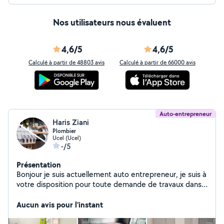
Nos utilisateurs nous évaluent
4,6/5
4,6/5
Calculé à partir de 48803 avis
Calculé à partir de 66000 avis
Auto-entrepreneur
Haris Ziani
Plombier
Ucel (Ucel)
-/5
Présentation
Bonjour je suis actuellement auto entrepreneur, je suis à
votre disposition pour toute demande de travaux dans
les domaines suivants : Plomberie, Électricité, Montage
Démontage de meubles, Peinture et Plaquo. Je dispose
Aucun avis pour l'instant
de mon propre équipement outillage et véhicule,