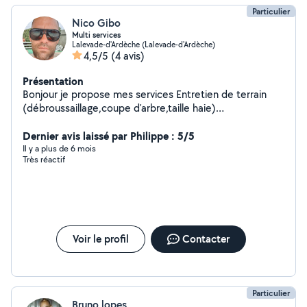
Particulier
Nico Gibo
Multi services
Lalevade-d'Ardèche (Lalevade-d'Ardèche)
4,5/5
(4 avis)
Présentation
Bonjour je propose mes services Entretien de terrain
(débroussaillage,coupe d'arbre,taille haie)
Jardinage.,bricolage Location remorque ou camion
benne pour déchetterie ou déchet vert
Dernier avis laissé par Philippe : 5/5
Il y a plus de 6 mois
Très réactif
Voir le profil
Contacter
Particulier
Bruno lopes