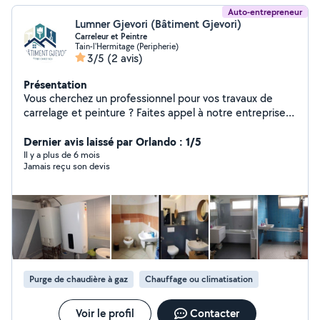
Auto-entrepreneur
Lumner Gjevori (Bâtiment Gjevori)
Carreleur et Peintre
Tain-l'Hermitage (Peripherie)
3/5
(2 avis)
Présentation
Vous cherchez un professionnel pour vos travaux de
carrelage et peinture ? Faites appel à notre entreprise
spécialisée et bénéficiez d'un service de qualité, à
l'écoute de vos besoins ! Nos prestations : Carrelage :
Dernier avis laissé par Orlando : 1/5
Pose de carrelage mural et au sol, faïence, mosaïque,
Il y a plus de 6 mois
Jamais reçu son devis
carrelage extérieur Peinture : Peinture intérieure finition
soignée. Rénovation : Amélioration esthétique de vos
espaces (salles de bain, cuisines, salons, etc.). Conseils
: Choix des matériaux, couleurs et solutions adaptées à
vos envies. Pourquoi nous choisir ? Qualité : Des
matériaux de premier choix et une finition impeccable.
Tarifs compétitifs : Des devis gratuit clairs et
transparent. Garantie : Tous nos travaux sont garantis.
Purge de chaudière à gaz
Chauffage ou climatisation
Nous intervenons sur toute la région [Drôme et
Ardèche dans un rayon de 30 km et plus ] pour vos
projets de carrelage et peinture. Contactez-nous pour
Voir le profil
Contacter