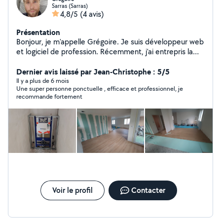
Sarras (Sarras)
4,8/5
(4 avis)
Présentation
Bonjour, je m'appelle Grégoire. Je suis développeur web
et logiciel de profession. Récemment, j'ai entrepris la
rénovation majeure de ma maison en effectuant moi-
même une grande partie des travaux. Fort de cette
Dernier avis laissé par Jean-Christophe : 5/5
expérience, je propose désormais mes compétences
Il y a plus de 6 mois
Une super personne ponctuelle , efficace et professionnel, je
en matière de plâtrerie, plomberie et maçonnerie.
recommande fortement
Voir le profil
Contacter