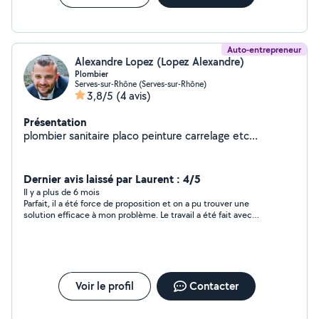
un devis gratuit et personnalisé !
Auto-entrepreneur
Alexandre Lopez (Lopez Alexandre)
Plombier
Serves-sur-Rhône (Serves-sur-Rhône)
3,8/5
(4 avis)
Présentation
plombier sanitaire placo peinture carrelage etc...
Dernier avis laissé par Laurent : 4/5
Il y a plus de 6 mois
Parfait, il a été force de proposition et on a pu trouver une
solution efficace à mon problème. Le travail a été fait avec
efficacité, dans les temps et le budget convenu. Il a pris soin
de bien nettoyer les lieux après son passage. Je le
recommande et n’hésiterais pas à faire appel à lui de nouveau.
Voir le profil
Contacter