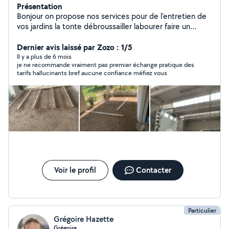
Présentation
Bonjour on propose nos services pour de l'entretien de
vos jardins la tonte débroussailler labourer faire un
potager On propose aussi nos services pour de la
mécanique automobile mon conjoint ayant de
Dernier avis laissé par Zozo : 1/5
l'expérience là-dedans il a travaillé 6 ans dans un garage
Il y a plus de 6 mois
je ne recommande vraiment pas premier échange pratique des
On propose aussi nos services pour de la petite
tarifs hallucinants bref aucune confiance méfiez vous
maçonnerie il est diplômé de son cap maçonnerie pour
du petit bricolage aussi Et moi en tant que aide à
domicile de métier je propose mes services pour du
nettoyage repassage je peux m'occuper des personnes
âgées je suis qualifié là-dedans Et je propose aussi mes
services pour de la garde d'enfant j'ai moi-même deux
enfants de bas âge
Voir le profil
Contacter
Particulier
Grégoire Hazette
Grégoire