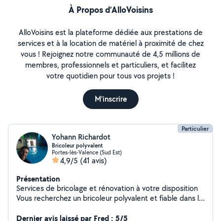
À Propos d’AlloVoisins
AlloVoisins est la plateforme dédiée aux prestations de
services et à la location de matériel à proximité de chez
vous ! Rejoignez notre communauté de 4,5 millions de
membres, professionnels et particuliers, et facilitez
votre quotidien pour tous vos projets !
M'inscrire
Particulier
Yohann Richardot
Bricoleur polyvalent
Portes-lès-Valence (Sud Est)
4,9/5
(41 avis)
Présentation
Services de bricolage et rénovation à votre disposition
Vous recherchez un bricoleur polyvalent et fiable dans la
région valentinoise ? Je mets mes compétences et mon
expérience à votre service : Peinture & décoration
Dernier avis laissé par Fred : 5/5