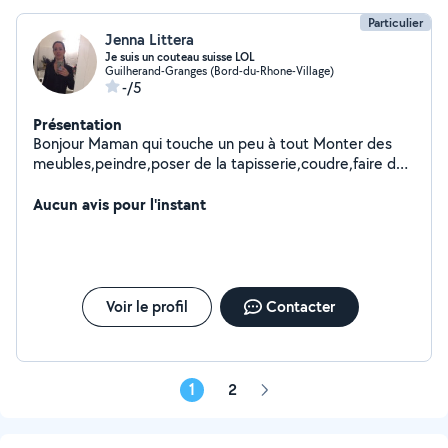
Particulier
Jenna Littera
Je suis un couteau suisse LOL
Guilherand-Granges (Bord-du-Rhone-Village)
-/5
Présentation
Bonjour Maman qui touche un peu à tout Monter des
meubles,peindre,poser de la tapisserie,coudre,faire des
papiers,ménage,repassage,j'ai un vaporeto pour
nettoyer tapis matelas,canapé,four,joint etc petits
Aucun avis pour l'instant
jardinage,bonne cuisinière etc
Voir le profil
Contacter
1
2
Page
suivante