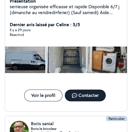
Présentation
serrieuse organisée efficasse et rapide Disponible 6/7 j
(dimanche au vendredi+ferier) (Sauf samedi) Aide
ponctuelle selon besoins. Intervention autour de
Valence. Périmètre j'usqu a 30klm de valence. + d'infos
Dernier avis laissé par Celine : 5/5
et frais à convenir par téléphone Possible de venir a
Il y a 29 jours
Reactivd
plusieurs si besoins pour l aide au déménagement...
Voir le profil
Contacter
Particulier
Boris sanial
Boris le bricoleur