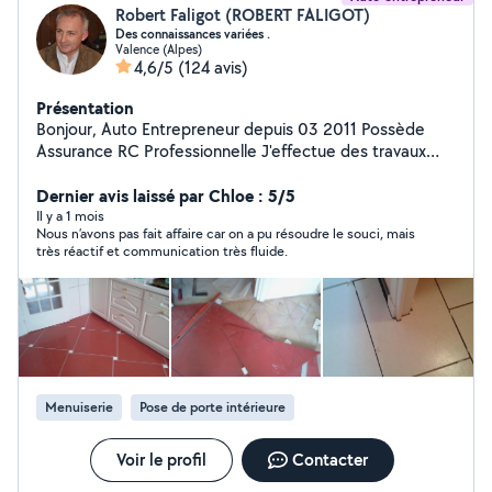
Robert Faligot (ROBERT FALIGOT)
Des connaissances variées .
Valence (Alpes)
4,6/5
(124 avis)
Présentation
Bonjour, Auto Entrepreneur depuis 03 2011 Possède
Assurance RC Professionnelle J'effectue des travaux
pour Entreprises,Particuliers dans différents domaines
Dépannage Entretien Maintenance,Création et Design.
Dernier avis laissé par Chloe : 5/5
Qui concerne La maison, Espace vert,Mécanique en
Il y a 1 mois
Nous n’avons pas fait affaire car on a pu résoudre le souci, mais
tout genre Pour davantage d'informations merci de me
très réactif et communication très fluide.
contacter Cdlt Robert
Menuiserie
Pose de porte intérieure
Voir le profil
Contacter