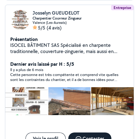
Entreprise
Josselyn GUEUDELOT
Charpentier Couvreur Zingueur
Valence (Les-Aureats)
5/5
(4 avis)
Présentation
ISOCEL BÂTIMENT SAS Spécialisé en charpente
traditionnelle, couverture-zinguerie, mais aussi en
rénovation énergétique, isolations naturelles, rénovation
tout corps d'état, construction d'habitations et de
Dernier avis laissé par H : 5/5
bâtiments à ossature bois et matériaux naturels, mon
Il y a plus de 6 mois
Cette personne est très compétente et comprend vite quelles
expérience et ma rigueur de mise en œuvre apportent à
sont les contraintes du chantier, et il a de bonnes idées pour
mes chantiers une qualité de finition irréprochable, avec
les prendre en compte ces contraintes. En outre, il est très
un travail effectué dans les règles de l'art. Travaux
sympathique.
réalisés exclusivement en matériaux naturels et
biosourcés, dans le respect des nouvelles conditions
biologiques et énergétiques. Afin de voir les différentes
prestations proposées , vous pouvez consulter : le site
internet : isocelbatiment .fr la page Facebook : @
isocelbatiment
Voir le profil
Contacter