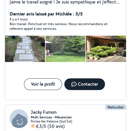
j'aime le travail soigné ! Je suis sympathique et j'effectue
toujours le travail demandé par le client tout en
améliorant ce qui peut l'être et conseilllant le client. Je
Dernier avis laissé par Michèle : 5/5
suis disponible pour les plantations mais aussi tout
Il y a 1 mois
Bon travail. Ponctuel et très serieux. Nous recommandons et
l'entretien (débroussailler, tondre, petit élagage). Je
referons appel à ses services.
pratique différentes types de taille, que ce soit plutôt
classique, en nuage, ou en transparence !
Voir le profil
Contacter
Particulier
Jacky Furnon
Multi Services - Mécanicien
Portes-lès-Valence (Sud Est)
4,3/5
(50 avis)