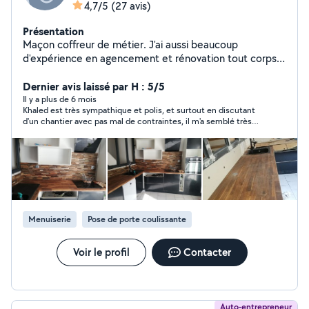
4,7/5
(27 avis)
Présentation
Maçon coffreur de métier. J'ai aussi beaucoup
d'expérience en agencement et rénovation tout corps
de métier (aménagement dressing,murs agglo,
terrasse,montage de meubles,peintures,tapisseries,
Dernier avis laissé par H : 5/5
carrelage, faïences, rénovation salle de bain et
Il y a plus de 6 mois
Khaled est très sympathique et polis, et surtout en discutant
cuisines).
d'un chantier avec pas mal de contraintes, il m'a semblé très
compétent.
Menuiserie
Pose de porte coulissante
Voir le profil
Contacter
Auto-entrepreneur