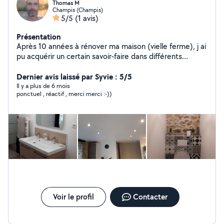
Thomas M
Champis (Champis)
5/5
(1 avis)
Présentation
Après 10 années à rénover ma maison (vielle ferme), j ai
pu acquérir un certain savoir-faire dans différents
domaines tels que la maçonnerie, le carrelage, l
électricité, la plomberie.... et bien sûr les espaces verts
Dernier avis laissé par Syvie : 5/5
Je souhaite à présent apporter mon aide et faire
Il y a plus de 6 mois
ponctuel , réactif , merci merci :-))
bénéficier mon expérience. J ai en ma possession l
outillage nécessaire.
Voir le profil
Contacter