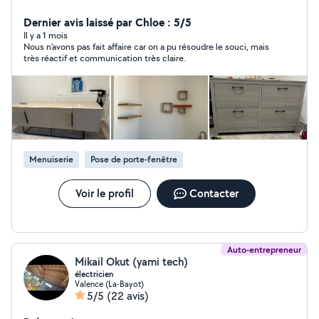
meuble en kit. Nettoyage maisons. Voiture.
Dernier avis laissé par Chloe : 5/5
Il y a 1 mois
Nous n’avons pas fait affaire car on a pu résoudre le souci, mais
très réactif et communication très claire.
Menuiserie
Pose de porte-fenêtre
Voir le profil
Contacter
Auto-entrepreneur
Mikail Okut (yami tech)
électricien
Valence (La-Bayot)
5/5
(22 avis)