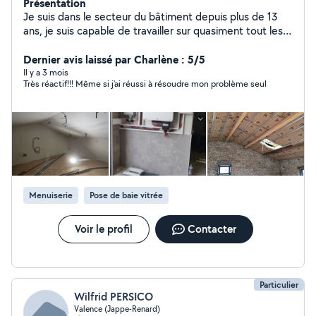
Présentation
Je suis dans le secteur du bâtiment depuis plus de 13
ans, je suis capable de travailler sur quasiment tout les
corps de métiers, si je ne suis pas capable d'accomplir
une tâche je vous le dirais tout de suite, aucun travail ne
Dernier avis laissé par Charlène : 5/5
sera laisser à moitié. Travail soigner et chantier propre
Il y a 3 mois
Très réactif!!! Même si j’ai réussi à résoudre mon problème seul
garantie.
Menuiserie
Pose de baie vitrée
Voir le profil
Contacter
Particulier
Wilfrid PERSICO
Valence (Jappe-Renard)