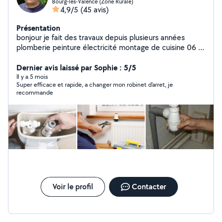
Bourg-lès-Valence (Zone Rurale)
4,9/5
(45 avis)
Présentation
bonjour je fait des travaux depuis plusieurs années
plomberie peinture électricité montage de cuisine 06 16
numero 64 27 79 n'hésite pas a me contacter réponse
et intervention rapide travail soigné ma priorité votre
Dernier avis laissé par Sophie : 5/5
satisfaction! dans un périmètre de 10km de bourg les
Il y a 5 mois
Super efficace et rapide, a changer mon robinet d'arret, je
valence Le week-end je ne fait plus de bricolage je suis
recommande
dj
Voir le profil
Contacter