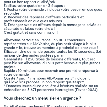
pour un bon rapport qualité/prix.
Facilitez votre quotidien en 3 étapes :
1. Postez votre demande : indiquez votre besoin en quelques
secondes.
2. Recevez des réponses d’offreurs particuliers et
professionnels en quelques minutes.
3. Echangez avec les offreurs depuis la messagerie privée et
sécurisée et faites votre choix !
C’est gratuit et sans commission !
AlloVoisins partout en France : 35 000 communes
représentées sur AlloVoisins, du plus petit village à la plus
grande ville, trouvez un membre à proximité de chez vous !
Efficace : Une demande postée toutes les 10 secondes, 3.6
millions de demandes postées par an
Généraliste : 1 250 types de besoins différents, tout est
possible sur AlloVoisins, du plus petit besoin aux plus grands
projets.
Rapide : 10 minutes pour recevoir une première réponse à
votre demande
Qualité / prix : 4 membres AlloVoisins sur 5* indiquent
qu’AlloVoisins propose un bon rapport qualité/prix
* Données issues d’une enquête AlloVoisins réalisée sur un
échantillon de 5 671 personnes interrogées (Février 2024)
Vous cherchez un menuisier en urgence ?
Sur AlloVoisins, seulement 10 minutes pour recevoir une