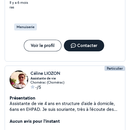
Il y a 6 mois
ras
Menuiserie
Voir le profil
Contacter
Particulier
Céline LIOZON
Assistante de vie
Chomérac (Chomérac)
-/5
Présentation
Assistante de vie 4 ans en structure d'aide à domicile,
6ans en EHPAD. Je suis souriante, très à l'écoute des
personnes, très motivée dans ce que j'entreprends,
ponctuelle, autonome Je recherche en CESU.
Aucun avis pour l'instant