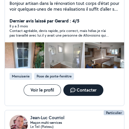
Bonjour artisan dans la rénovation tout corps d'état pour
voir quelques-unes de mes réalisations il suffit d'aller sur
Instagram : lilianservice07
Dernier avis laissé par Gerard : 4/5
Il y a 3 mois
Contact agréable, devis rapide, prix correct, mais hélas je n'ai
pas travaillé avec lui.il y avait une personne de Allovoisins qui
travaillé près de mon chantier, j'ai privilégié,.
Menuiserie
Pose de porte-fenêtre
Voir le profil
Contacter
Particulier
Jean-Luc Courriol
Maçon multi-services
Le Teil (Plateau)