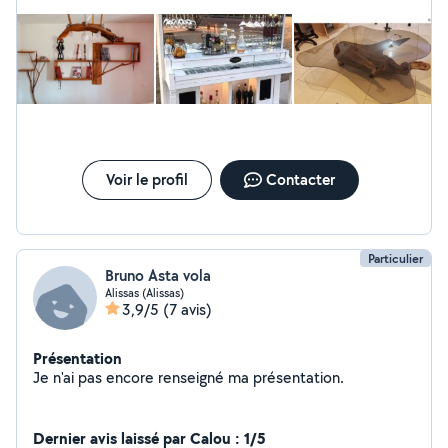
électroménager sèche-linge / lave-linge / four (à voir
selon la panne) etc ...
Voir le profil
Contacter
Particulier
Bruno Asta vola
Alissas (Alissas)
3,9/5
(7 avis)
Présentation
Je n'ai pas encore renseigné ma présentation.
Dernier avis laissé par Calou : 1/5