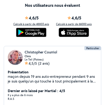
Nos utilisateurs nous évaluent
4,6/5
4,6/5
Calculé à partir de 48803 avis
Calculé à partir de 66000 avis
Particulier
Christopher Courriol
Chris
Le Teil (Plateau)
4,5/5
(2 avis)
Présentation
maçon depuis 19 ans auto-entrepreneur pendant 9 ans
je suis quelqu'un qui touche à tout principalement à la
maçonnerie sauf a la mécanique. Je crée également
des meubles en bois de a à z : table basse / luminaire /
Dernier avis laissé par Martial : 4/5
lustre / étagère / salon de jardin en palette tout est
Il y a plus de 6 mois
R.A.S
unique et sur mesure (n'hésitez pas à me contacter
pour voir le projet à effectuer . Je petit dépannage sur