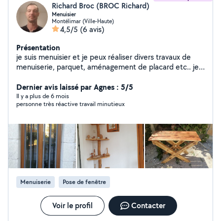
Richard Broc (BROC Richard)
Menuisier
Montélimar (Ville-Haute)
4,5/5
(6 avis)
Présentation
je suis menuisier et je peux réaliser divers travaux de
menuiserie, parquet, aménagement de placard etc.. je
crée également du mobilier en bois et éléments de
décoration.
Dernier avis laissé par Agnes : 5/5
Il y a plus de 6 mois
personne très réactive travail minutieux
Menuiserie
Pose de fenêtre
Voir le profil
Contacter