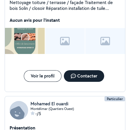
Nettoyage toiture / terrasse / façade Traitement de
bois Solin / closoir Réparation installation de tuile
Installation réparation gouttière Multi services
Disponible dans la drome et département voisins
Aucun avis pour l'instant
Voir le profil
Contacter
Particulier
Mohamed El ouardi
Montélimar (Quartiers Ouest)
-/5
Présentation