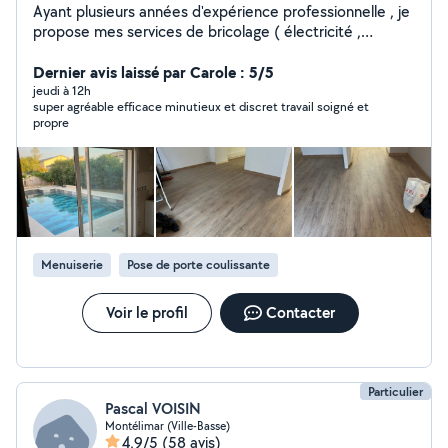
Ayant plusieurs années d'expérience professionnelle , je
propose mes services de bricolage ( électricité ,
plomberie , montage des cuisines, serrurerie ,porte et
fenêtre aluminium , .... ect ) déplacement gratuit . Me
Dernier avis laissé par Carole : 5/5
contacte pv
jeudi à 12h
super agréable efficace minutieux et discret travail soigné et
propre
Menuiserie
Pose de porte coulissante
Voir le profil
Contacter
Particulier
Pascal VOISIN
Montélimar (Ville-Basse)
4,9/5
(58 avis)