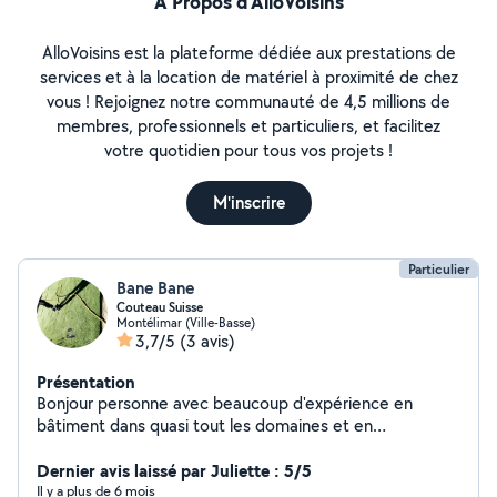
À Propos d’AlloVoisins
AlloVoisins est la plateforme dédiée aux prestations de
services et à la location de matériel à proximité de chez
vous ! Rejoignez notre communauté de 4,5 millions de
membres, professionnels et particuliers, et facilitez
votre quotidien pour tous vos projets !
M'inscrire
Particulier
Bane Bane
Couteau Suisse
Montélimar (Ville-Basse)
3,7/5
(3 avis)
Présentation
Bonjour personne avec beaucoup d'expérience en
bâtiment dans quasi tout les domaines et en
paysagisme dispo pour des petite taches ou grande
mais très peu de matos
Dernier avis laissé par Juliette : 5/5
Il y a plus de 6 mois