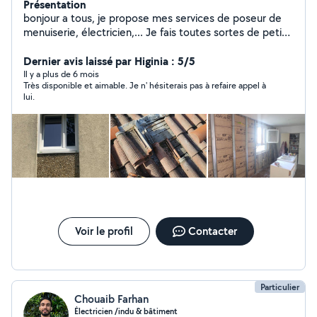
Présentation
bonjour a tous, je propose mes services de poseur de
menuiserie, électricien,... Je fais toutes sortes de petits
travaux ( peinture, rénovation par exemple) j'ai des
notions en mécanique( plaquette, disque, changement
Dernier avis laissé par Higinia : 5/5
de pièces et vidange...)
Il y a plus de 6 mois
Très disponible et aimable. Je n' hésiterais pas à refaire appel à
lui.
Voir le profil
Contacter
Particulier
Chouaib Farhan
Électricien /indu & bâtiment