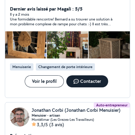
voisins compte tenu du fait que .je termine ma 3 ième
maison ! J'ai déjà plus de 160 interventions sur le site
Dernier avis laissé par Magali : 5/5
depuis 2012 ! L'argent n'est surtout ma priorité .. Quel
Il y a 2 mois
Une formidable rencontre! Bernard a su trouver une solution à
plaisir ! Quelles découvertes ! j'ai la prétention de
mon problème complexe de rampe pour chats :-) Il est très
travailler rapidement , et proprement . La vie n'est faite
bienveillant et réactif, et la prestation a été effectuée à un prix
que de rencontres pour être saine et équilibrée. Si vous
plus que raisonnable. Vous pouvez lui faire entière confiance.
partagez cette vision, alors nous pouvons échanger sur
vos projets ! Bernard .
Menuiserie
Changement de porte intérieure
Voir le profil
Contacter
Auto-entrepreneur
Jonathan Corbi (Jonathan Corbi Menuisier)
Menuisier - artisan
Montélimar (Les Grezes-Les Travailleurs)
3,3/5
(3 avis)