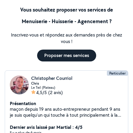
Vous souhaitez proposer vos services de
Menuiserie - Huisserie - Agencement ?
Inscrivez-vous et répondez aux demandes près de chez
vous !
Proposer mes services
Particulier
Christopher Courriol
Chris
Le Teil (Plateau)
4,5/5
(2 avis)
Présentation
maçon depuis 19 ans auto-entrepreneur pendant 9 ans
je suis quelqu'un qui touche à tout principalement à la
maçonnerie sauf a la mécanique. Je crée également
des meubles en bois de a à z : table basse / luminaire /
Dernier avis laissé par Martial : 4/5
lustre / étagère / salon de jardin en palette tout est
Il y a plus de 6 mois