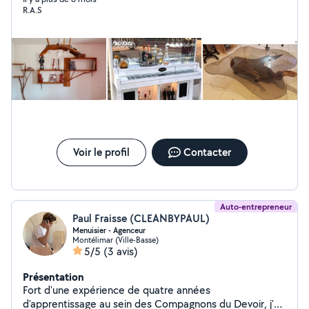
R.A.S
unique et sur mesure (n'hésitez pas à me contacter
pour voir le projet à effectuer . Je petit dépannage sur
électroménager sèche-linge / lave-linge / four (à voir
selon la panne) etc ...
Voir le profil
Contacter
Auto-entrepreneur
Paul Fraisse (CLEANBYPAUL)
Menuisier - Agenceur
Montélimar (Ville-Basse)
5/5
(3 avis)
Présentation
Fort d'une expérience de quatre années
d'apprentissage au sein des Compagnons du Devoir, j'ai