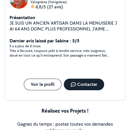
Valvignères (Valvignères)
4,8/5
(21 avis)
Présentation
JE SUIS UN ANCIEN ARTISAN DANS LA MENUISERIE J
AI 64 ANS DONC PLUS PROFESSIONNEL J'AIME
BRICOLER LA RAISON DE MON INSCRIPTION SUR CE
SITE
Dernier avis laissé par Sabine : 5/5
Il y a plus de 6 mois
Très à l'écoute, toujours prêt à rendre service, très soigneux,
doué en tout ce qu'il entreprend. Son passage a vraiment fait
du bien !
Voir le profil
Contacter
Réalisez vos Projets !
Gagnez du temps : postez toutes vos demandes