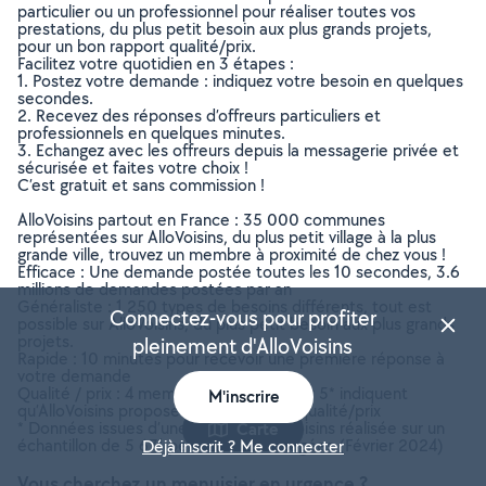
particulier ou un professionnel pour réaliser toutes vos
prestations, du plus petit besoin aux plus grands projets,
pour un bon rapport qualité/prix.
Facilitez votre quotidien en 3 étapes :
1. Postez votre demande : indiquez votre besoin en quelques
secondes.
2. Recevez des réponses d’offreurs particuliers et
professionnels en quelques minutes.
3. Echangez avec les offreurs depuis la messagerie privée et
sécurisée et faites votre choix !
C’est gratuit et sans commission !
AlloVoisins partout en France : 35 000 communes
représentées sur AlloVoisins, du plus petit village à la plus
grande ville, trouvez un membre à proximité de chez vous !
Efficace : Une demande postée toutes les 10 secondes, 3.6
millions de demandes postées par an
Généraliste : 1 250 types de besoins différents, tout est
Connectez-vous pour profiter
possible sur AlloVoisins, du plus petit besoin aux plus grands
projets.
pleinement d'AlloVoisins
Rapide : 10 minutes pour recevoir une première réponse à
votre demande
Qualité / prix : 4 membres AlloVoisins sur 5* indiquent
M'inscrire
qu’AlloVoisins propose un bon rapport qualité/prix
* Données issues d’une enquête AlloVoisins réalisée sur un
Carte
échantillon de 5 671 personnes interrogées (Février 2024)
Déjà inscrit ? Me connecter
Vous cherchez un menuisier en urgence ?