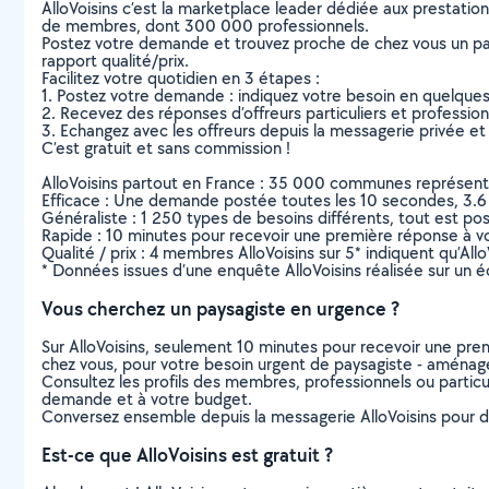
AlloVoisins c’est la marketplace leader dédiée aux prestatio
de membres, dont 300 000 professionnels.
Postez votre demande et trouvez proche de chez vous un parti
rapport qualité/prix.
Facilitez votre quotidien en 3 étapes :
1. Postez votre demande : indiquez votre besoin en quelque
2. Recevez des réponses d’offreurs particuliers et professio
3. Echangez avec les offreurs depuis la messagerie privée et 
C’est gratuit et sans commission !
AlloVoisins partout en France : 35 000 communes représentées 
Efficace : Une demande postée toutes les 10 secondes, 3.6
Généraliste : 1 250 types de besoins différents, tout est poss
Rapide : 10 minutes pour recevoir une première réponse à 
Qualité / prix : 4 membres AlloVoisins sur 5* indiquent qu’All
* Données issues d’une enquête AlloVoisins réalisée sur un é
Vous cherchez un paysagiste en urgence ?
Sur AlloVoisins, seulement 10 minutes pour recevoir une p
chez vous, pour votre besoin urgent de paysagiste - aménag
Consultez les profils des membres, professionnels ou particuli
demande et à votre budget.
Conversez ensemble depuis la messagerie AlloVoisins pour de
Est-ce que AlloVoisins est gratuit ?