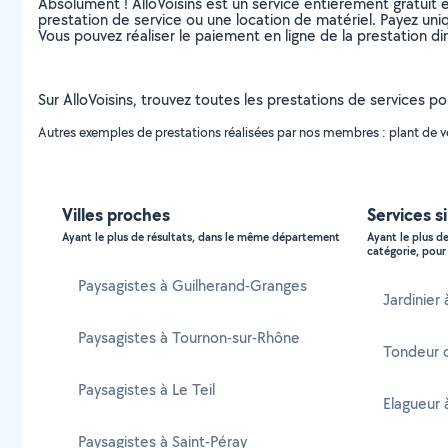
Absolument ! AlloVoisins est un service entièrement gratuit 
prestation de service ou une location de matériel. Payez uniq
Vous pouvez réaliser le paiement en ligne de la prestation di
Sur AlloVoisins, trouvez toutes les prestations de services p
Autres exemples de prestations réalisées par nos membres : plant de vé
Villes proches
Services s
Ayant le plus de résultats, dans le même département
Ayant le plus d
catégorie, pour 
Paysagistes à Guilherand-Granges
Jardinier
Paysagistes à Tournon-sur-Rhône
Tondeur 
Paysagistes à Le Teil
Elagueur 
Paysagistes à Saint-Péray