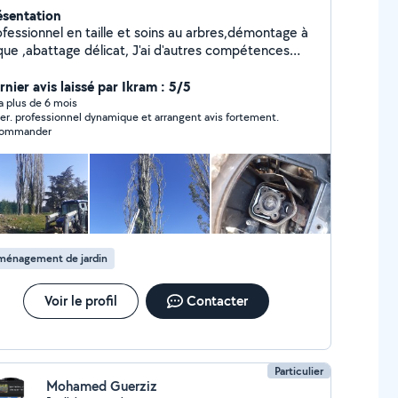
ésentation
ofessionnel en taille et soins au arbres,démontage à
 ,abattage délicat, J'ai d'autres compétences
ns divers domaines n'hésitez pas à vous renseigner
 réponds à toutes les demande privé Je peut
rnier avis laissé par Ikram : 5/5
pondre qu'à quatre demandes par mois,(pas
y a plus de 6 mois
r. professionnel dynamique et arrangent avis fortement.
bonnement pro )si je lis votre message sur allovoisin
commander
que je ne répond pas ,c'est que le site m'en
ai déjà répondu à plusieurs autres
andes.. Si je peut ,je viens
ménagement de jardin
Voir le profil
Contacter
Particulier
Mohamed Guerziz