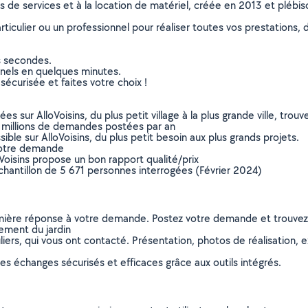
ns de services et à la location de matériel, créée en 2013 et plébi
culier ou un professionnel pour réaliser toutes vos prestations, d
s secondes.
nnels en quelques minutes.
sécurisée et faites votre choix !
sur AlloVoisins, du plus petit village à la plus grande ville, tro
 millions de demandes postées par an
ible sur AlloVoisins, du plus petit besoin aux plus grands projets.
votre demande
oVoisins propose un bon rapport qualité/prix
chantillon de 5 671 personnes interrogées (Février 2024)
remière réponse à votre demande. Postez votre demande et trouve
ement du jardin
ers, qui vous ont contacté. Présentation, photos de réalisation, exp
s échanges sécurisés et efficaces grâce aux outils intégrés.