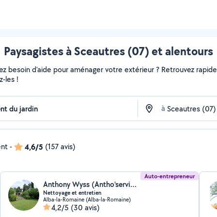
Paysagistes à Sceautres (07) et alentours
vez besoin d'aide pour aménager votre extérieur ? Retrouvez rapideme
-les !
à
ent
-
4,6/5
(157 avis)
Auto-entrepreneur
Anthony Wyss (Antho'service)
Nettoyage et entretien
Alba-la-Romaine (Alba-la-Romaine)
4,2/5
(30 avis)