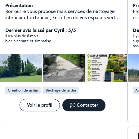
Présentation
Pr
Bonjour je vous propose mais services de nettoyage
Pr
interieur et exterieur , Entretien de vos espaces verts ,
risque
tonte , debroussaillage , taille de haies . Peinture de
da
Dernier avis laissé par Cyril : 5/5
vos portails et volets . Devis rapide et gratuits
.je
De
ré
Il y a plus de 6 mois
Il 
bien a écoute et simpatise
supe
d'a
re
et 
empêche car j'
dem
Création de jardin
Bêchage de jardin
A
Voir le profil
Contacter