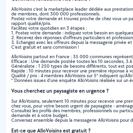
AlloVoisins c’est la marketplace leader dédiée aux prestatio
de membres, dont 300 000 professionnels.
Postez votre demande et trouvez proche de chez vous un parti
rapport qualité/prix.
Facilitez votre quotidien en 3 étapes :
1. Postez votre demande : indiquez votre besoin en quelque
2. Recevez des réponses d’offreurs particuliers et professio
3. Echangez avec les offreurs depuis la messagerie privée et 
C’est gratuit et sans commission !
AlloVoisins partout en France : 35 000 communes représentées 
Efficace : Une demande postée toutes les 10 secondes, 3.6
Généraliste : 1 250 types de besoins différents, tout est poss
Rapide : 10 minutes pour recevoir une première réponse à 
Qualité / prix : 4 membres AlloVoisins sur 5* indiquent qu’All
* Données issues d’une enquête AlloVoisins réalisée sur un é
Vous cherchez un paysagiste en urgence ?
Sur AlloVoisins, seulement 10 minutes pour recevoir une p
chez vous, pour votre besoin urgent de paysagiste - aménag
Consultez les profils des membres, professionnels ou particuli
demande et à votre budget.
Conversez ensemble depuis la messagerie AlloVoisins pour de
Est-ce que AlloVoisins est gratuit ?