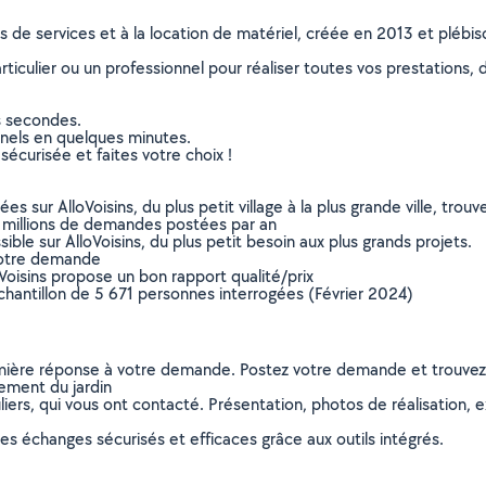
ns de services et à la location de matériel, créée en 2013 et plébi
culier ou un professionnel pour réaliser toutes vos prestations, d
s secondes.
nnels en quelques minutes.
sécurisée et faites votre choix !
sur AlloVoisins, du plus petit village à la plus grande ville, tro
 millions de demandes postées par an
ible sur AlloVoisins, du plus petit besoin aux plus grands projets.
votre demande
oVoisins propose un bon rapport qualité/prix
chantillon de 5 671 personnes interrogées (Février 2024)
remière réponse à votre demande. Postez votre demande et trouve
ement du jardin
ers, qui vous ont contacté. Présentation, photos de réalisation, exp
s échanges sécurisés et efficaces grâce aux outils intégrés.