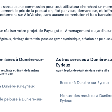
et sans aucune commission pour tout utilisateur cherchant un membre
uement le prix de la prestation, fixé par vous, demandeur, et l’offr
rectement sur AlloVoisins, sans aucune commission ni frais bancaire
our réaliser votre projet de Paysagiste - Aménagement du jardin sur
étaux, nivelage de terrrain, pose de gazon synthétique, création de pelouse e
imilaires à Dunière-sur-
Autres services à Dunière-su
Eyrieux
e résultats et étant de la même
Ayant le plus de résultats dans cette ville
cette ville
Bricoler à Dunière-sur-Eyrieux
 à Dunière-sur-Eyrieux
Monter des meubles à Dunière
e pelouse à Dunière-sur-
Eyrieux