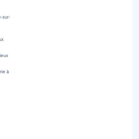
-sur-
ux
ieux
rie à