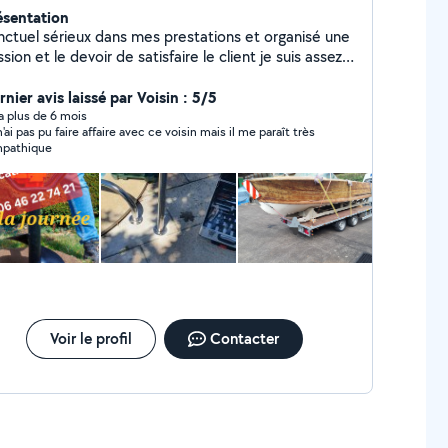
ésentation
nctuel sérieux dans mes prestations et organisé une
sion et le devoir de satisfaire le client je suis assez
sponible et assez réactif pour répondre à vos
 N hésité pas à me contacter Pour toutes
nier avis laissé par Voisin : 5/5
formations.
y a plus de 6 mois
n'ai pas pu faire affaire avec ce voisin mais il me paraît très
pathique
Voir le profil
Contacter