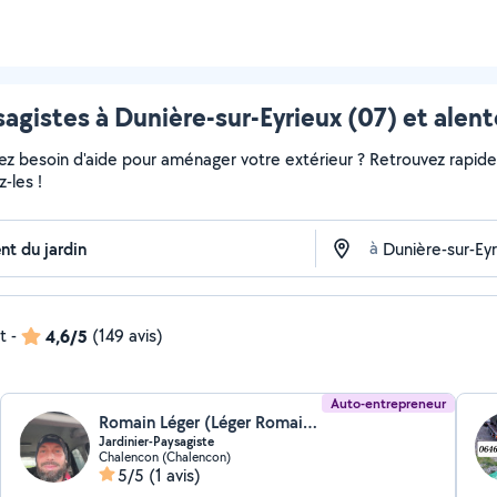
agistes à Dunière-sur-Eyrieux (07) et alen
vez besoin d'aide pour aménager votre extérieur ? Retrouvez rapideme
-les !
à
t
-
4,6/5
(149 avis)
Auto-entrepreneur
Romain Léger (Léger Romain (Créateur résilient))
Jardinier-Paysagiste
Chalencon (Chalencon)
5/5
(1 avis)