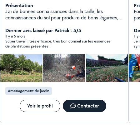
Présentation
Pr
J'ai de bonnes connaissances dans la taille, les
Po
connaissances du sol pour produire de bons légumes,
pas
et j'ai tout le materiel nécessaire pour effectuer toutes
di
les tâches de jardinage et d 'entretien du paysage..
Dernier avis laissé par Patrick : 5/5
sollicitation
Der
in
Il y a 6 mois
Il 
Super travail , très efficace, très bon conseil sur les essences
Je 
de plantations présentes .
sym
Aménagement de jardin
Voir le profil
Contacter