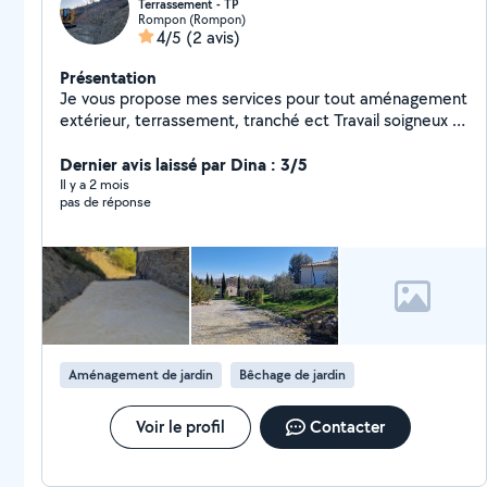
Terrassement - TP
Rompon (Rompon)
4/5
(2 avis)
Présentation
Je vous propose mes services pour tout aménagement
extérieur, terrassement, tranché ect Travail soigneux et
de qualité N'hésitez pas a me contacter pour un devis
gratuit
Dernier avis laissé par Dina : 3/5
Il y a 2 mois
pas de réponse
Aménagement de jardin
Bêchage de jardin
Voir le profil
Contacter