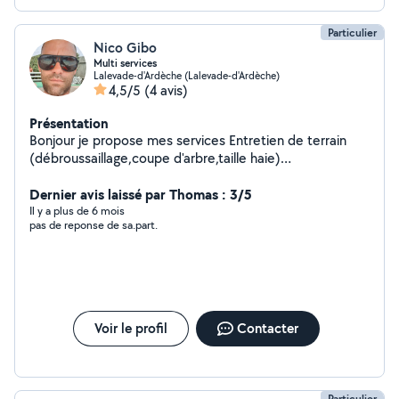
Particulier
Nico Gibo
Multi services
Lalevade-d'Ardèche (Lalevade-d'Ardèche)
4,5/5
(4 avis)
Présentation
Bonjour je propose mes services Entretien de terrain
(débroussaillage,coupe d'arbre,taille haie)
Jardinage.,bricolage Location remorque ou camion
benne pour déchetterie ou déchet vert
Dernier avis laissé par Thomas : 3/5
Il y a plus de 6 mois
pas de reponse de sa.part.
Voir le profil
Contacter
Particulier