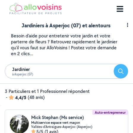
Jardiniers à Asperjoc (07) et alentours
Besoin d'aide pour entretenir votre jardin et votre
parterre de fleurs ? Retrouvez rapidement le jardinier
qu'il vous faut sur AlloVoisins ! Postez votre demande
en 2 clics...
Jardinier
Reche
à Asperjoc (07)
3 Particuliers et 1 Professionnel répondent
-
4,4/5
(48 avis)
Auto-entrepreneur
Mick Stephan (Ms service)
Multiservice espace vert maçon
Vallées-d'Antraigues-Asperjoc (Asperjoc)
5/5
(1 avis)