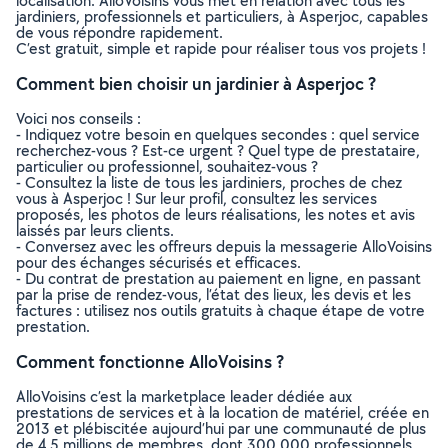
localisation. AlloVoisins vous met en relation avec tous les
jardiniers, professionnels et particuliers, à Asperjoc, capables
de vous répondre rapidement.
C’est gratuit, simple et rapide pour réaliser tous vos projets !
Comment bien choisir un jardinier à Asperjoc ?
Voici nos conseils :
- Indiquez votre besoin en quelques secondes : quel service
recherchez-vous ? Est-ce urgent ? Quel type de prestataire,
particulier ou professionnel, souhaitez-vous ?
- Consultez la liste de tous les jardiniers, proches de chez
vous à Asperjoc ! Sur leur profil, consultez les services
proposés, les photos de leurs réalisations, les notes et avis
laissés par leurs clients.
- Conversez avec les offreurs depuis la messagerie AlloVoisins
pour des échanges sécurisés et efficaces.
- Du contrat de prestation au paiement en ligne, en passant
par la prise de rendez-vous, l’état des lieux, les devis et les
factures : utilisez nos outils gratuits à chaque étape de votre
prestation.
Comment fonctionne AlloVoisins ?
AlloVoisins c’est la marketplace leader dédiée aux
prestations de services et à la location de matériel, créée en
2013 et plébiscitée aujourd’hui par une communauté de plus
de 4,5 millions de membres, dont 300 000 professionnels.