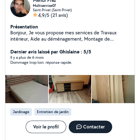
Mehdi Prez
Multiservise07
Saint-Privat (Saint-Privat)
4,9/5
(21 avis)
Présentation
Bonjour, Je vous propose mes services de Travaux
intérieur, Aide au déménagement, Montage de
meubles, Installation cuisine... Pose parquet,Pose de
luminère, Dépose et pose de vmc, plomberie, petite
Dernier avis laissé par Ghislaine : 5/5
électricité... électroménagers, ect... ect... Travaux
Il y a plus de 6 mois
Dommage trop loin. réponse rapide.
extérieurs... Tonte débroussaillage, taille, et toute
entretien extérieur... Ayant travaillé dans plusieurs
domaine du bâtiment et d'espace vert j'ai acquis de
nombreuses connaissances et savoir faire. J'accepte le
CESU,( Chèque emploi service) N'hésitez pas à me
contacter À bientôt Mehdi
Jardinage
Entretien de jardin
Voir le profil
Contacter