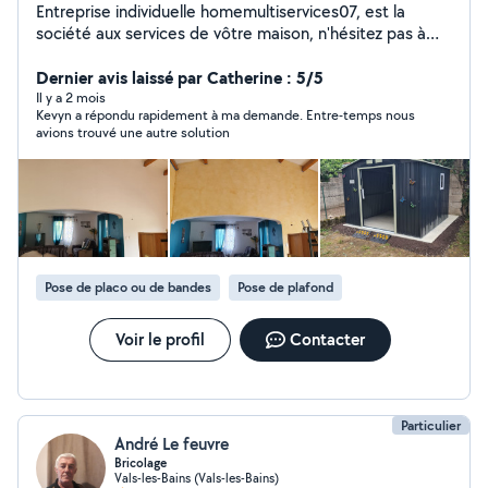
Entreprise individuelle homemultiservices07, est la
société aux services de vôtre maison, n'hésitez pas à
faire appel à Homemultiservices07 pour tout vos
travaux de rénovations, entretiens, créations intérieur et
Dernier avis laissé par Catherine : 5/5
extérieur. DEVIS GRATUIT
Il y a 2 mois
Kevyn a répondu rapidement à ma demande. Entre-temps nous
avions trouvé une autre solution
Pose de placo ou de bandes
Pose de plafond
Voir le profil
Contacter
Particulier
André Le feuvre
Bricolage
Vals-les-Bains (Vals-les-Bains)