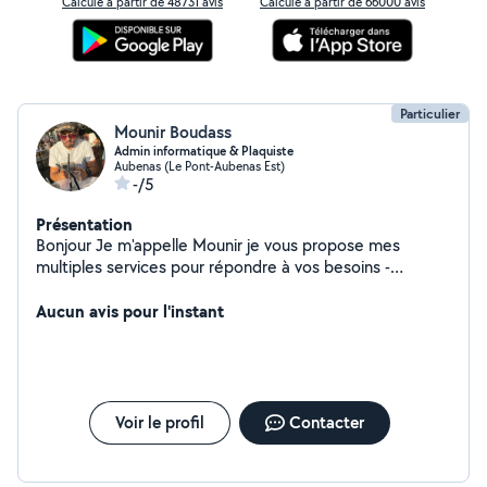
Calculé à partir de 48731 avis
Calculé à partir de 66000 avis
Particulier
Mounir Boudass
Admin informatique & Plaquiste
Aubenas (Le Pont-Aubenas Est)
-/5
Présentation
Bonjour Je m'appelle Mounir je vous propose mes
multiples services pour répondre à vos besoins -
Réparation de matériel -Installer, tester et mettre à jour
les équipements informatiques (ordinateurs, serveurs,
Aucun avis pour l'instant
périphériques, programmes et logiciels) -Diagnostiquer
et traiter les incidents-Assurer la maintenance,
l'administration et la sécurité du matériel -Systèmes
d'exploitation (Windows, Unix et Linux) ---------------- -
rénovation - isolation - doublage/ossature frerraille -
Voir le profil
Contacter
depannage