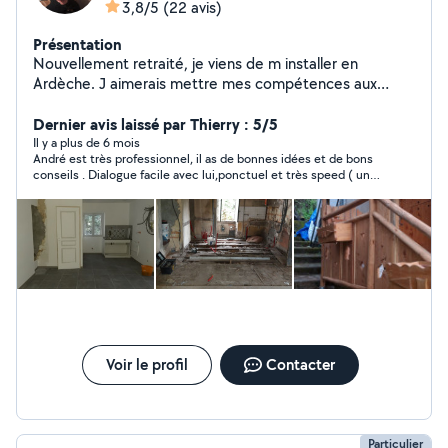
3,8/5
(22 avis)
Présentation
Nouvellement retraité, je viens de m installer en
Ardèche. J aimerais mettre mes compétences aux
services des gens dans le besoin. Je suis carreleur ( 35
ans d expérience ) , mais je suis diversifié dans le
Dernier avis laissé par Thierry : 5/5
domaine du batiment. Je suis de bons conseils et mon
Il y a plus de 6 mois
André est très professionnel, il as de bonnes idées et de bons
objectif est de satisfaire les personnes m ayant fait
conseils . Dialogue facile avec lui,ponctuel et très speed ( un
appel, dans un aboutissement et dans la finalité de la
peu trop à mon avis) il as fait du bon travail chez moi, je le
demande. Je peux également débroussailler votre
recommande sans hésiter.....André lève le pied pense à ton
terrain.
cœur
Voir le profil
Contacter
Particulier