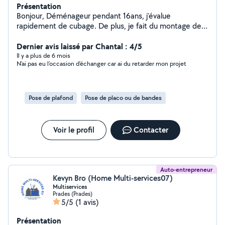
Présentation
Bonjour, Déménageur pendant 16ans, j'évalue
rapidement de cubage. De plus, je fait du montage de
meubles, notamment des cuisines équipées, de la
peinture, de la tapisserie, nettoyage extérieur,
Dernier avis laissé par Chantal : 4/5
préparation et entretien du jardin, sérieux et attentif à
Il y a plus de 6 mois
N’ai pas eu l’occasion d’échanger car ai du retarder mon projet
toutes les demandes.
Pose de plafond
Pose de placo ou de bandes
Voir le profil
Contacter
Auto-entrepreneur
Kevyn Bro (Home Multi-services07)
Multiservices
Prades (Prades)
5/5
(1 avis)
Présentation