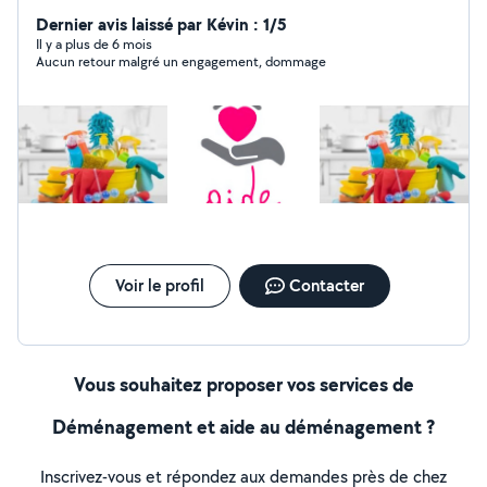
Villeneuve de berg et ces alentours je suis une personne
sérieuse et motivée n'hésitez a me contacter
Dernier avis laissé par Kévin : 1/5
Il y a plus de 6 mois
Aucun retour malgré un engagement, dommage
Voir le profil
Contacter
Vous souhaitez proposer vos services de
Déménagement et aide au déménagement ?
Inscrivez-vous et répondez aux demandes près de chez