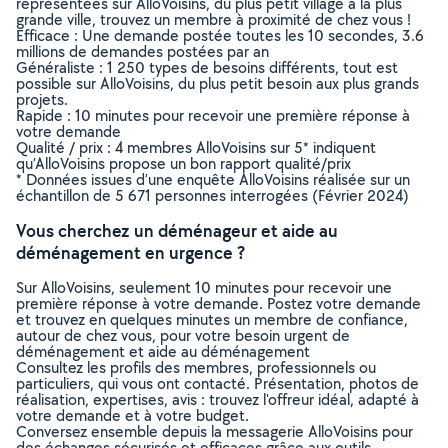
représentées sur AlloVoisins, du plus petit village à la plus
grande ville, trouvez un membre à proximité de chez vous !
Efficace : Une demande postée toutes les 10 secondes, 3.6
millions de demandes postées par an
Généraliste : 1 250 types de besoins différents, tout est
possible sur AlloVoisins, du plus petit besoin aux plus grands
projets.
Rapide : 10 minutes pour recevoir une première réponse à
votre demande
Qualité / prix : 4 membres AlloVoisins sur 5* indiquent
qu’AlloVoisins propose un bon rapport qualité/prix
* Données issues d’une enquête AlloVoisins réalisée sur un
échantillon de 5 671 personnes interrogées (Février 2024)
Vous cherchez un déménageur et aide au
déménagement en urgence ?
Sur AlloVoisins, seulement 10 minutes pour recevoir une
première réponse à votre demande. Postez votre demande
et trouvez en quelques minutes un membre de confiance,
autour de chez vous, pour votre besoin urgent de
déménagement et aide au déménagement
Consultez les profils des membres, professionnels ou
particuliers, qui vous ont contacté. Présentation, photos de
réalisation, expertises, avis : trouvez l'offreur idéal, adapté à
votre demande et à votre budget.
Conversez ensemble depuis la messagerie AlloVoisins pour
des échanges sécurisés et efficaces grâce aux outils