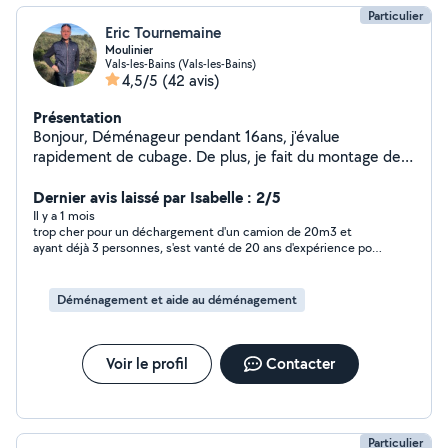
Particulier
Eric Tournemaine
Moulinier
Vals-les-Bains (Vals-les-Bains)
4,5/5
(42 avis)
Présentation
Bonjour, Déménageur pendant 16ans, j'évalue
rapidement de cubage. De plus, je fait du montage de
meubles, notamment des cuisines équipées, de la
peinture, de la tapisserie, nettoyage extérieur,
Dernier avis laissé par Isabelle : 2/5
préparation et entretien du jardin, sérieux et attentif à
Il y a 1 mois
trop cher pour un déchargement d'un camion de 20m3 et
toutes les demandes.
ayant déjà 3 personnes, s'est vanté de 20 ans d'expérience pour
justifier son prix
Déménagement et aide au déménagement
Voir le profil
Contacter
Particulier