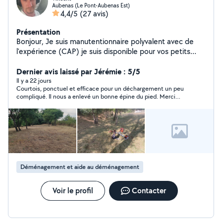
Aubenas (Le Pont-Aubenas Est)
4,4/5
(27 avis)
Présentation
Bonjour, Je suis manutentionnaire polyvalent avec de
l'expérience (CAP) je suis disponible pour vos petits
déménagements, mais aussi dans l'entretien des
espaces verts (utilisation professionnelle de
Dernier avis laissé par Jérémie : 5/5
débroussailleuse Stihl), et de solides connaissances en
Il y a 22 jours
Courtois, ponctuel et efficace pour un déchargement un peu
plomberie (transmises par mon père, artisan plombier
compliqué. Il nous a enlevé un bonne épine du pied. Merci
depuis mon enfance). J'ai des connaissances en
beaucoup
peinture aussi n'hésitez pas à me contacter pour plus de
renseignements
Déménagement et aide au déménagement
Voir le profil
Contacter