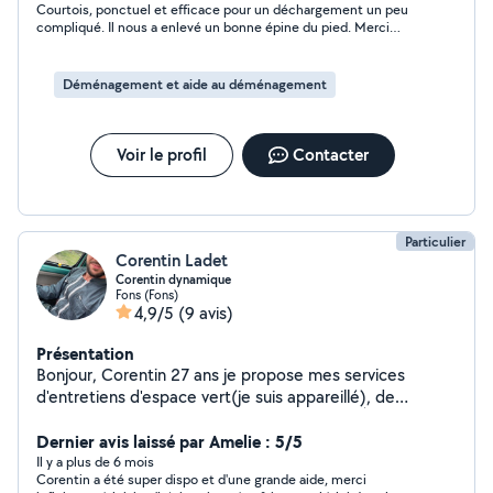
Courtois, ponctuel et efficace pour un déchargement un peu
compliqué. Il nous a enlevé un bonne épine du pied. Merci
beaucoup
Déménagement et aide au déménagement
Voir le profil
Contacter
Particulier
Corentin Ladet
Corentin dynamique
Fons (Fons)
4,9/5
(9 avis)
Présentation
Bonjour, Corentin 27 ans je propose mes services
d'entretiens d'espace vert(je suis appareillé), de
manutention ou de services à la personne . À bientôt je
l'espère !
Dernier avis laissé par Amelie : 5/5
Il y a plus de 6 mois
Corentin a été super dispo et d'une grande aide, merci