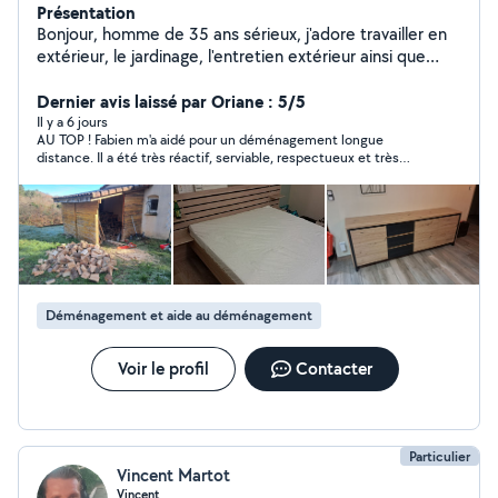
Présentation
Bonjour, homme de 35 ans sérieux, j'adore travailler en
extérieur, le jardinage, l'entretien extérieur ainsi que
l'élagage ne sont pas mon métier, mais je sais faire, je
suis de base conducteur poids lourd. Vous pouvez me
Dernier avis laissé par Oriane : 5/5
contacter toute demande de travail manuel pour en
Il y a 6 jours
AU TOP ! Fabien m'a aidé pour un déménagement longue
discuter,montage de mobilier, Également disponible
distance. Il a été très réactif, serviable, respectueux et très
pour aide au déménagement
impliqué. Je recommande vivement
Déménagement et aide au déménagement
Voir le profil
Contacter
Particulier
Vincent Martot
Vincent