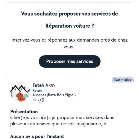
Vous souhaitez proposer vos services de
Réparation voiture ?
Inscrivez-vous et répondez aux demandes près de chez
vous !
Proposer mes services
Particulier
Fateh Akm
Fateh
Aubenas (Baza-Bois Vignal)
-/5
Présentation
Chèr(e)s voisin(e)s je propose mes services dans
plusieurs domaines que ce soit maçonnerie, d
éménagement, jardinage,peinture joint placo et autres
... Ayant travaillé plusieurs années en tant qu'aide maçon
Aucun avis pour l'instant