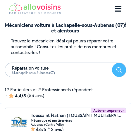
Mécaniciens voiture à Lachapelle-sous-Aubenas (07)
et alentours
Trouvez le mécanicien idéal qui pourra réparer votre
automobile ! Consultez les profils de nos membres et
contactez-les !
Réparation voiture
Reche
à Lachapelle-sous-Aubenas (07)
12 Particuliers et 2 Professionnels répondent
-
4,4/5
(53 avis)
Auto-entrepreneur
Toussaint Nathan (TOUSSAINT MULTISERVICES)
Mécanique et multiservices
Aubenas (Centre Ville)
4,6/5
(12 avis)