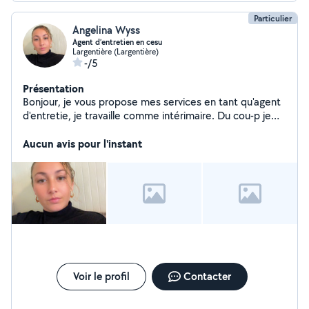
Particulier
Angelina Wyss
Agent d’entretien en cesu
Largentière (Largentière)
-/5
Présentation
Bonjour, je vous propose mes services en tant qu'agent
d'entretie, je travaille comme intérimaire. Du cou-p je
cherch- quelques heures pour compléter disponible très
rapidement
Aucun avis pour l'instant
Voir le profil
Contacter