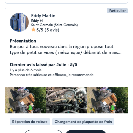
Particulier
Eddy Martin
Eddy M
Saint-Germain (Saint-Germain)
5/5
(5 avis)
Présentation
Bonjour à tous nouveau dans la région propose tout
type de petit services ( mécanique/ débarrât de maison
et terrain/ main d œuvre petit travaux ) avec ma
conjointe également ( ménage/ aide au tri )
Dernier avis laissé par Julie : 5/5
Il y a plus de 6 mois
Personne très sérieuse et efficace, je recommande
Réparation de voiture
Changement de plaquette de frein