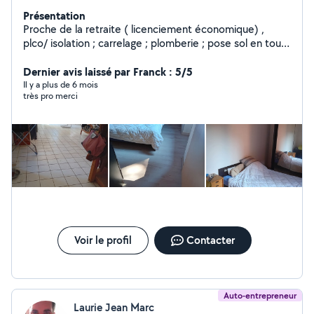
Présentation
Proche de la retraite ( licenciement économique) ,
plco/ isolation ; carrelage ; plomberie ; pose sol en tout
genre ; électricité. ; peinture ect ect........ J ai 20 ans d
experience en mécanique générale, je réparé
Dernier avis laissé par Franck : 5/5
également votre tronçonneuse, et tout appareil de
Il y a plus de 6 mois
très pro merci
motoculture. J ai aussi une bonne expérience en
abattage et élagage.
Voir le profil
Contacter
Auto-entrepreneur
Laurie Jean Marc