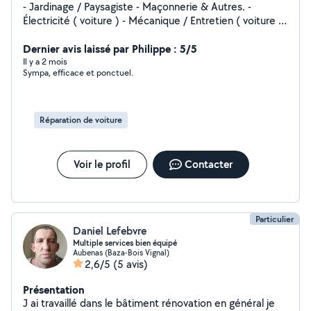
- Jardinage / Paysagiste - Maçonnerie & Autres. -
Électricité ( voiture ) - Mécanique / Entretien ( voiture )
Et autres à voir ensemble, une fois les mains dedans je
sais assez tout faire et sacrément débrouillard :)
Dernier avis laissé par Philippe : 5/5
Il y a 2 mois
Sympa, efficace et ponctuel.
Réparation de voiture
Voir le profil
Contacter
Particulier
Daniel Lefebvre
Multiple services bien équipé
Aubenas (Baza-Bois Vignal)
2,6/5
(5 avis)
Présentation
J ai travaillé dans le bâtiment rénovation en général je