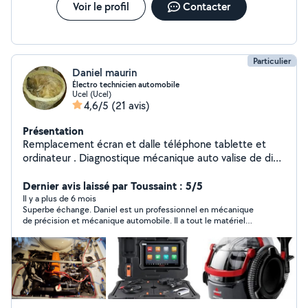
Voir le profil
Contacter
Particulier
Daniel maurin
Électro technicien automobile
Ucel (Ucel)
4,6/5
(21 avis)
Présentation
Remplacement écran et dalle téléphone tablette et
ordinateur . Diagnostique mécanique auto valise de diag
et prog. Effectue réglage carburateur et injection y
compris E Race voiture compétition. Réfection turbo.
Dernier avis laissé par Toussaint : 5/5
Possède tout type d'outillage pour l'automobile y
Il y a plus de 6 mois
Superbe échange. Daniel est un professionnel en mécanique
compris extracteur d'injecteur. Si vous cherchez un
de précision et mécanique automobile. Il a tout le matériel
outillage spécial faites-moi une demande privée je
professionnel et spécifique pour faire des prestations de
pourrais peut-être vous dépanner. je vous propose les
qualité. Je vous recommande ses services. TOUSSAINT
conseils pour préparation automobile et assistance
Multiservices -Un contact, 1000 solutions-
rallye. Possède caméra thermique pour vérif isolation.
Mesure de champ magnétique avec précision.