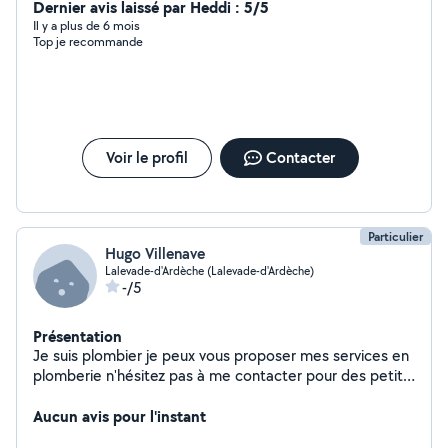
Dernier avis laissé par Heddi : 5/5
Il y a plus de 6 mois
Top je recommande
Voir le profil
Contacter
Particulier
Hugo Villenave
Lalevade-d'Ardèche (Lalevade-d'Ardèche)
-/5
Présentation
Je suis plombier je peux vous proposer mes services en
plomberie n'hésitez pas à me contacter pour des petit
travaux Je peux également faire d'autre chose un peu
de placo ou pause de parquet etc
Aucun avis pour l'instant