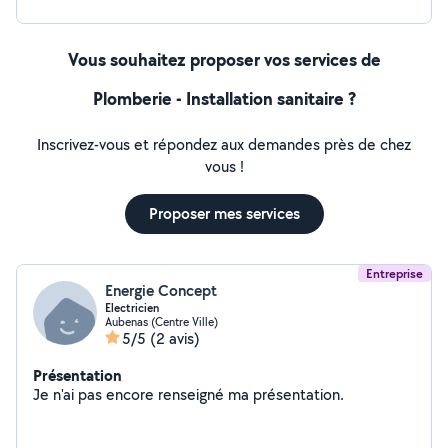
urgence est notre priorité ! Pour toute demande
d'intervention, vous pouvez nous joindre directement
par téléphone . Pour plus d'informations, rendez-vous
Vous souhaitez proposer vos services de
sur notre site internet SOS plomberie serrurerie 26 07.
Fr Prestations Services 971, à votre service pour vous
Plomberie - Installation sanitaire ?
dépanner rapidement et efficacement !
Inscrivez-vous et répondez aux demandes près de chez
vous !
Proposer mes services
Entreprise
Energie Concept
Electricien
Aubenas (Centre Ville)
5/5
(2 avis)
Présentation
Je n'ai pas encore renseigné ma présentation.