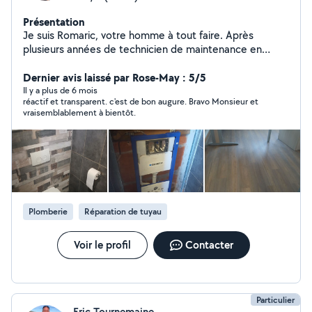
Présentation
Je suis Romaric, votre homme à tout faire. Après
plusieurs années de technicien de maintenance en
campings et gîtes 5 étoiles, je décide de créer mon
entreprise dans ce domaine. Située à Chassiers, à côté
Dernier avis laissé par Rose-May : 5/5
de Largentière j'interviens sur tout le sud Ardèche. De
Il y a plus de 6 mois
réactif et transparent. c'est de bon augure. Bravo Monsieur et
Valgorge à Vallon pont d'arc et d'Aubenas à St Paul de
vraisemblablement à bientôt.
Jeune, sur les petits travaux de maintenance de vos
habitations, que se soit, une maison principale, une
maison secondaire ou un gîte. Mes interventions sont
très variées, cela peut être une fuite d'eau, le
remplacement d'un robinet, l'installation d'une prise de
courant, repeindre un mur, l'entretien d'une piscine ou
de pelouse.
Plomberie
Réparation de tuyau
Voir le profil
Contacter
Particulier
Eric Tournemaine