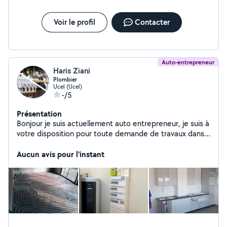
je réponds systématiquement à toutes vos demandes,si
vous n'avez obtenu aucune réponse sous un délai de 2h
c'est que je ne peux pas répondre car vous n'êtes pas
Voir le profil
Contacter
dans mon périmètre défini par allovoisin. Et que
l'application ne me le permet pas A très vite.
Auto-entrepreneur
Haris Ziani
Plombier
Ucel (Ucel)
-/5
Présentation
Bonjour je suis actuellement auto entrepreneur, je suis à
votre disposition pour toute demande de travaux dans
les domaines suivants : Plomberie, Électricité, Montage
Démontage de meubles, Peinture et Plaquo. Je dispose
Aucun avis pour l'instant
de mon propre équipement outillage et véhicule,
possibilité de faire des devis sur demande.