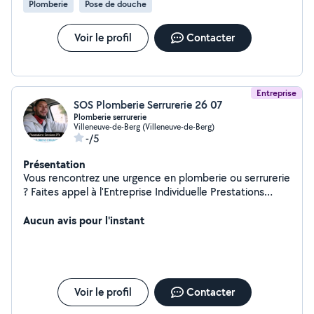
Plomberie
Pose de douche
Voir le profil
Contacter
Entreprise
SOS Plomberie Serrurerie 26 07
Plomberie serrurerie
Villeneuve-de-Berg (Villeneuve-de-Berg)
-/5
Présentation
Vous rencontrez une urgence en plomberie ou serrurerie
? Faites appel à l'Entreprise Individuelle Prestations
Services 971, basée à Villeneuve-de-Berg, forte de 8 ans
d'expérience dans la région. Nous intervenons
Aucun avis pour l'instant
rapidement dans un rayon de 30 à 40 km autour de
Montélimar, incluant des villes comme Valence,
Pierrelatte, et Bollène. Nous nous engageons à
résoudre vos problèmes de plomberie ou serrurerie
dans des délais courts, sans dépasser une demi-journée
Voir le profil
Contacter
ou une journée maximum par intervention. Votre