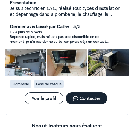
Présentation
Je suis technicien CVC, réalisé tout types d'installation
et depannage dans la plomberie, le chauffage, la
climatisation, la ventilation et le bricolage. Tout
l'outillage nécessaire. Professionnel mais pas encore à
Dernier avis laissé par Cathy : 5/5
mon compte. J'ai un camion pour débarrasser des
Il y a plus de 6 mois
Réponse rapide, mais n'étant pas très disponible en ce
affaires. Soudure : chalumeau, arc, TIG réparation
moment, je n'ai pas donné suite, car j'avais déjà un contact
chaise, table, meuble... Cuisine, salle de bain, dressing,
avec un rdv. Merci encore de son intérêt pour mon petit
porte coulissante sur mesure
chantier. Peut être une prochaine fois.
Plomberie
Pose de vasque
Voir le profil
Contacter
Nos utilisateurs nous évaluent