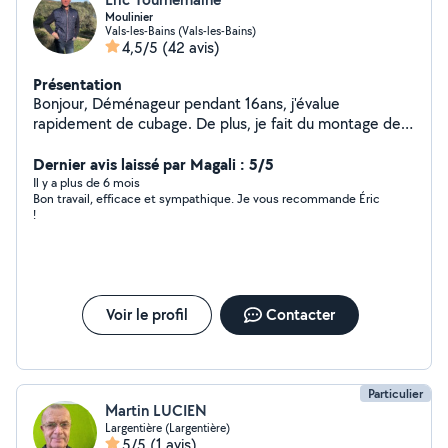
Moulinier
Vals-les-Bains (Vals-les-Bains)
4,5/5
(42 avis)
Présentation
Bonjour, Déménageur pendant 16ans, j'évalue
rapidement de cubage. De plus, je fait du montage de
meubles, notamment des cuisines équipées, de la
peinture, de la tapisserie, nettoyage extérieur,
Dernier avis laissé par Magali : 5/5
préparation et entretien du jardin, sérieux et attentif à
Il y a plus de 6 mois
Bon travail, efficace et sympathique. Je vous recommande Éric
toutes les demandes.
!
Voir le profil
Contacter
Particulier
Martin LUCIEN
Largentière (Largentière)
5/5
(1 avis)