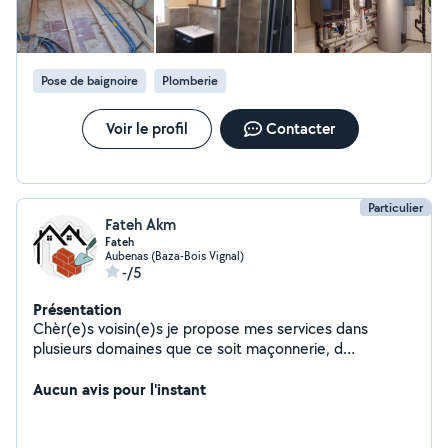
Pose de baignoire
Plomberie
Voir le profil
Contacter
Particulier
Fateh Akm
Fateh
Aubenas (Baza-Bois Vignal)
-/5
Présentation
Chèr(e)s voisin(e)s je propose mes services dans
plusieurs domaines que ce soit maçonnerie, d
éménagement, jardinage,peinture joint placo et autres
... Ayant travaillé plusieurs années en tant qu'aide maçon
Aucun avis pour l'instant
puis après dans une société en peintre N'hésitez pas à
me contacter pour amples renseignements. Important :