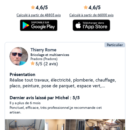
4,6/5
4,6/5
Calculé à partir de 48803 avis
Calculé à partir de 66000 avis
Particulier
Thierry Rome
Bricolage et multiservices
Pradons (Pradons)
5/5
(2 avis)
Présentation
Réalise tout travaux, électricité, plomberie, chauffage,
placo, peinture, pose de parquet, espace vert,
maçonnerie....etc!! Plus de 30 années sur les chantiers.
Je peux travailler dans beaucoup de domaines, je
Dernier avis laissé par Michel : 5/5
possède le matériel nécessaire.
Il y a plus de 6 mois
Ponctuel, efficace, très professionnel,je recommande cet
artisan.