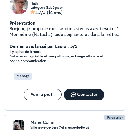
Nath
Labégude (Labégude)
4,7/5
(14 avis)
Présentation
Bonjour, je propose mes services si vous avez besoin ^^
Moi-même (Natacha), aide soignante et dans le métier
depuis ma majorité, service à la personne, préparation /
prise de repas, rendez-vous médicaux, courses,
Dernier avis laissé par Laura : 5/5
promenades, aide à la toilette à l'habillage, repassage,
Il y a plus de 6 mois
Natasha est agréable et sympathique, échange efficace et
ménages etc... Je suis très ponctuelle, autonome et
bonne communication.
minutieuse. Au plaisir ;-)
Ménage
Voir le profil
Contacter
Particulier
Marie Collin
Villeneuve-de-Berg (Villeneuve-de-Berg)