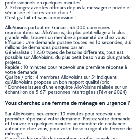
professionnels en quelques minutes.
3. Echangez avec les offreurs depuis la messagerie privée et
sécurisée et faites votre choix !
C’est gratuit et sans commission !
AlloVoisins partout en France : 35 000 communes
représentées sur AlloVoisins, du plus petit village à la plus
grande ville, trouvez un membre à proximité de chez vous !
Efficace : Une demande postée toutes les 10 secondes, 3.6
millions de demandes postées par an
Généraliste : 1 250 types de besoins différents, tout est
possible sur AlloVoisins, du plus petit besoin aux plus grands
projets.
Rapide : 10 minutes pour recevoir une première réponse à
votre demande
Qualité / prix : 4 membres AlloVoisins sur 5* indiquent
qu’AlloVoisins propose un bon rapport qualité/prix
* Données issues d’une enquête AlloVoisins réalisée sur un
échantillon de 5 671 personnes interrogées (Février 2024)
Vous cherchez une femme de ménage en urgence ?
Sur AlloVoisins, seulement 10 minutes pour recevoir une
première réponse à votre demande. Postez votre demande
et trouvez en quelques minutes un membre de confiance,
autour de chez vous, pour votre besoin urgent de femme de
ménage
Consultez les profils des membres, professionnels ou