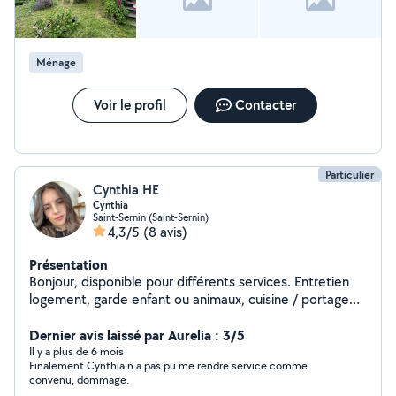
projet un peu plus conséquent. Disponible et réactif, je
privilégie le travail bien fait et la satisfaction des
personnes avec qui je travaille. N'hésitez pas à me
contacter pour discuter de votre besoin
Ménage
Voir le profil
Contacter
Particulier
Cynthia HE
Cynthia
Saint-Sernin (Saint-Sernin)
4,3/5
(8 avis)
Présentation
Bonjour, disponible pour différents services. Entretien
logement, garde enfant ou animaux, cuisine / portage
repas, transport divers, petit jardinage, enlèvement
encombrant ect
Dernier avis laissé par Aurelia : 3/5
Il y a plus de 6 mois
Finalement Cynthia n a pas pu me rendre service comme
convenu, dommage.