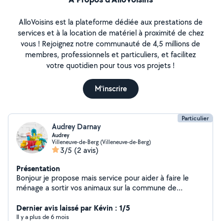
AlloVoisins est la plateforme dédiée aux prestations de
services et à la location de matériel à proximité de chez
vous ! Rejoignez notre communauté de 4,5 millions de
membres, professionnels et particuliers, et facilitez
votre quotidien pour tous vos projets !
M'inscrire
Particulier
Audrey Darnay
Audrey
Villeneuve-de-Berg (Villeneuve-de-Berg)
3/5
(2 avis)
Présentation
Bonjour je propose mais service pour aider à faire le
ménage a sortir vos animaux sur la commune de
Villeneuve de berg et ces alentours je suis une personne
sérieuse et motivée n'hésitez a me contacter
Dernier avis laissé par Kévin : 1/5
Il y a plus de 6 mois