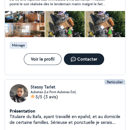
posté le soir réalisée dès le lendemain matin malgré le fait
qu'on soit dimanche . Personne très sympathique Ménage fait
pour un déménagement nickel merci ! Je recommande
Ménage
Voir le profil
Contacter
Particulier
Stessy Tarlet
Aubenas (Le Pont-Aubenas Est)
5/5
(3 avis)
Présentation
Titulaire du Bafa, ayant travaillé en epahd, et au domicile
de certaine familles. Sérieuse et ponctuelle je serais
répondre a vos attentes.