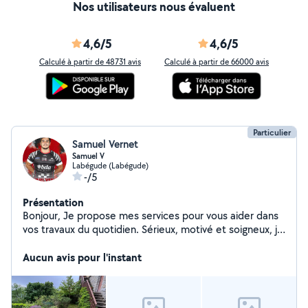
Nos utilisateurs nous évaluent
4,6/5
4,6/5
Calculé à partir de 48731 avis
Calculé à partir de 66000 avis
Particulier
Samuel Vernet
Samuel V
Labégude (Labégude)
-/5
Présentation
Bonjour, Je propose mes services pour vous aider dans
vos travaux du quotidien. Sérieux, motivé et soigneux, je
mets mes compétences à votre disposition pour
différents types de prestations : bricolage, jardinage,
Aucun avis pour l'instant
petits travaux, déménagement ou autres besoins
ponctuels. Je suis bien équipé et je m'adapte à vos
demandes, que ce soit pour un dépannage rapide ou un