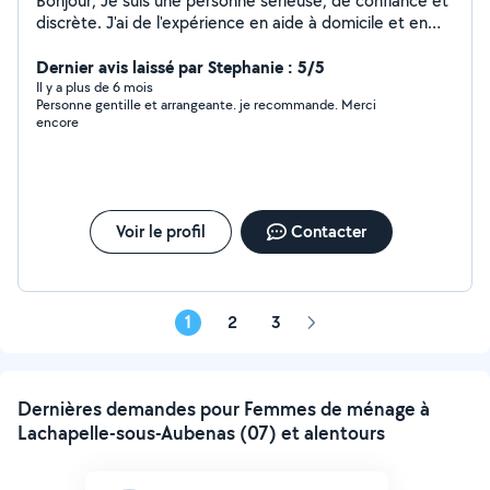
Bonjour, Je suis une personne sérieuse, de confiance et
discrète. J'ai de l'expérience en aide à domicile et en
secrétariat. Bonne journée à vous et à très bientôt !!
Dernier avis laissé par Stephanie : 5/5
Il y a plus de 6 mois
Personne gentille et arrangeante. je recommande. Merci
encore
Voir le profil
Contacter
1
2
3
Page
suivante
Dernières demandes pour Femmes de ménage à
Lachapelle-sous-Aubenas (07) et alentours