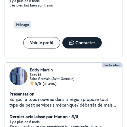
ponctuelle N'hésitez pas à me contacter pour plus
Il y a plus de 6 mois
très bien fait bien son travail
d'informations
Ménage
Voir le profil
Contacter
Particulier
Eddy Martin
Eddy M
Saint-Germain (Saint-Germain)
5/5
(5 avis)
Présentation
Bonjour à tous nouveau dans la région propose tout
type de petit services ( mécanique/ débarrât de maison
et terrain/ main d œuvre petit travaux ) avec ma
conjointe également ( ménage/ aide au tri )
Dernier avis laissé par Manon : 5/5
Il y a plus de 6 mois
J'ai eu une réponse casi immédiate à ma demande . Mission