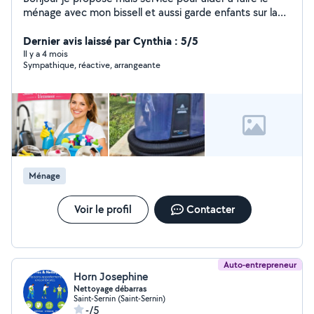
ménage avec mon bissell et aussi garde enfants sur la
commune de St Privat et ces alentours je suis une
personne sérieuse et motivée n'hésitez a me
Dernier avis laissé par Cynthia : 5/5
contacter »
Il y a 4 mois
Sympathique, réactive, arrangeante
Ménage
Voir le profil
Contacter
Auto-entrepreneur
Horn Josephine
Nettoyage débarras
Saint-Sernin (Saint-Sernin)
-/5