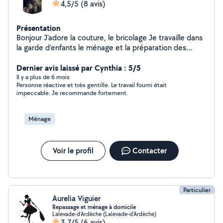
4,5/5
(8 avis)
Présentation
Bonjour J'adore la couture, le bricolage Je travaille dans
la garde d'enfants le ménage et la préparation des
repas Je suis quelqu'un de motivée, ponctuelle,
attentionnée disponible et j'ai un véhicule Et très
Dernier avis laissé par Cynthia : 5/5
sérieuse Cordialement bonne journée
Il y a plus de 6 mois
Personne réactive et très gentille. Le travail fourni était
impeccable. Je recommande fortement.
Ménage
Voir le profil
Contacter
Particulier
Aurelia Viguier
Repassage et ménage à domicile
Lalevade-d'Ardèche (Lalevade-d'Ardèche)
3,7/5
(6 avis)