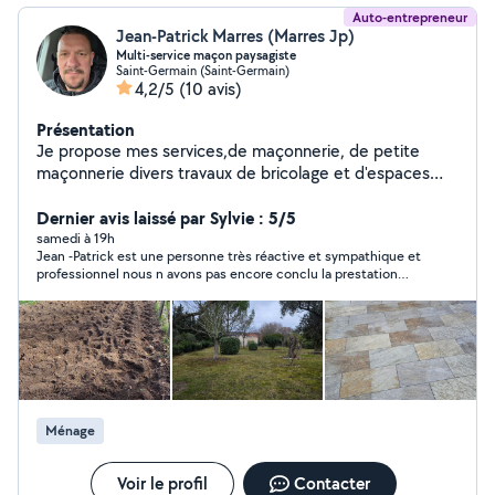
Auto-entrepreneur
Jean-Patrick Marres (Marres Jp)
Multi-service maçon paysagiste
Saint-Germain (Saint-Germain)
4,2/5
(10 avis)
Présentation
Je propose mes services,de maçonnerie, de petite
maçonnerie divers travaux de bricolage et d'espaces
verts (debroussaillage, tonte,élagage ect.. ) accepte
paiement CESU
Dernier avis laissé par Sylvie : 5/5
samedi à 19h
Jean -Patrick est une personne très réactive et sympathique et
professionnel nous n avons pas encore conclu la prestation
nous reviendrons vers lui sans problème a recommander mercii
Ménage
Voir le profil
Contacter