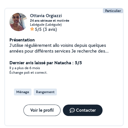
Particulier
Ottavia Orgiazzi
24 ans sérieuse et motivée
Labégude (Labégude)
5/5
(3 avis)
Présentation
J'utilise régulièrement allo voisins depuis quelques
années pour différents services Je recherche des
heures de ménage, garde d'enfants ou aide aux devoirs
n'hésitez pas à me contacter
Dernier avis laissé par Natacha : 5/5
Il y a plus de 6 mois
Échange poli et correct.
Ménage
Rangement
Voir le profil
Contacter