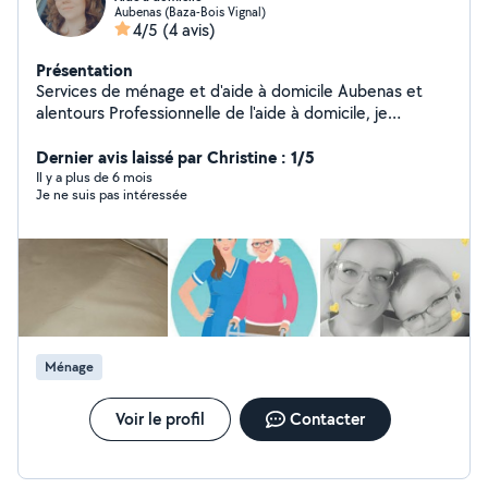
Aubenas (Baza-Bois Vignal)
4/5
(4 avis)
Présentation
Services de ménage et d'aide à domicile Aubenas et
alentours Professionnelle de l'aide à domicile, je
propose des prestations de ménage sérieuses et
soignées, adaptées à vos besoins et à votre rythme.
Dernier avis laissé par Christine : 1/5
Ménage courant : sols, poussière, sanitaires, cuisine
Il y a plus de 6 mois
Je ne suis pas intéressée
Rangement des pièces Pliage et entretien du linge
Prestations ponctuelles ou régulières Je travaille avec
une équipe de personnes de confiance, discrètes et
expérimentées. Chaque demande est étudiée avec
soin afin de proposer une solution personnalisée.
Secteur : Aubenas et environs Horaires flexibles selon
disponibilités N'hésitez pas à me contacter pour
échanger sur vos besoins et obtenir un devis.
Ménage
Voir le profil
Contacter