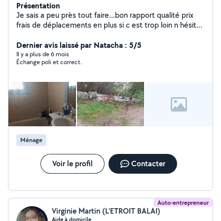
Présentation
Je sais a peu près tout faire...bon rapport qualité prix
frais de déplacements en plus si c est trop loin n hésitez
pas avec plaisir bricolage en tout genre petits espaces
Dernier avis laissé par Natacha : 5/5
verts gîtes ménage etc. .etc..
Il y a plus de 6 mois
Échange poli et correct.
Ménage
Voir le profil
Contacter
Auto-entrepreneur
Virginie Martin (L'ETROIT BALAI)
Aide à domicile