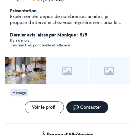
Présentation
Expérimentée depuis de nombreuses années, je
propose d intervenir chez vous régulièrement pour le
ménage de votre maison particulière, pour ranger,
repasser votre linge ou bien intervenir ponctuellement
Dernier avis laissé par Monique : 5/5
dans votre résidence secondaire ou en location. Je
Il y a 6 mois
Très réactive, ponctuelle et efficace
nettoie également vos voitures, vos jardins ,vos fins de
chantier et j aide à ramasser votre bois.
Ménage
Voir le profil
Contacter
À Propos d’AlloVoisins