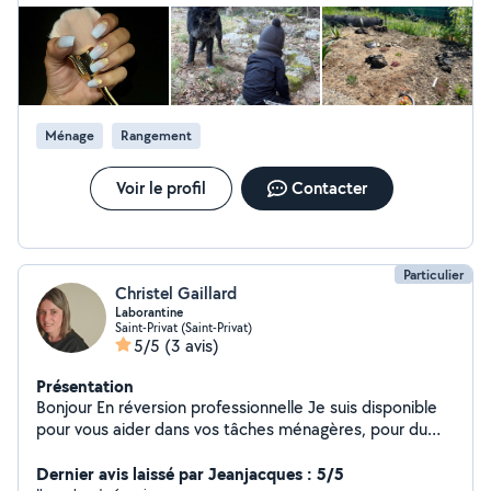
Ménage
Rangement
Voir le profil
Contacter
Particulier
Christel Gaillard
Laborantine
Saint-Privat (Saint-Privat)
5/5
(3 avis)
Présentation
Bonjour En réversion professionnelle Je suis disponible
pour vous aider dans vos tâches ménagères, pour du
repassage. Je peux aussi prendre soin de votre jardin,
tonde, désherbage... Je suis très conscentieuse et
Dernier avis laissé par Jeanjacques : 5/5