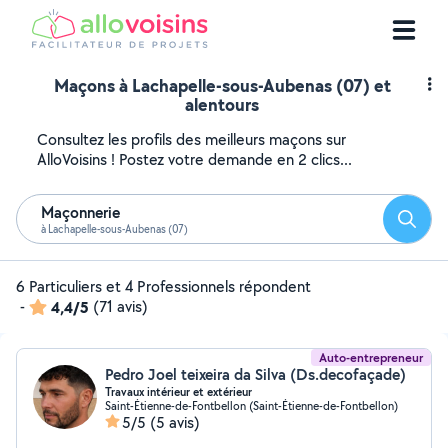
Maçons à Lachapelle-sous-Aubenas (07) et
alentours
Consultez les profils des meilleurs maçons sur
AlloVoisins ! Postez votre demande en 2 clics...
Maçonnerie
Reche
à Lachapelle-sous-Aubenas (07)
6 Particuliers et 4 Professionnels répondent
-
4,4/5
(71 avis)
Auto-entrepreneur
Pedro Joel teixeira da Silva (Ds.decofaçade)
Travaux intérieur et extérieur
Saint-Étienne-de-Fontbellon (Saint-Étienne-de-Fontbellon)
5/5
(5 avis)