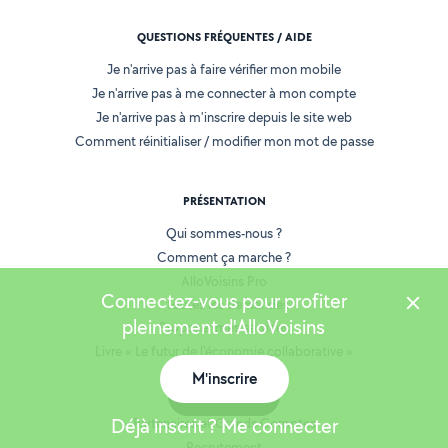
QUESTIONS FRÉQUENTES / AIDE
Je n'arrive pas à faire vérifier mon mobile
Je n'arrive pas à me connecter à mon compte
Je n'arrive pas à m'inscrire depuis le site web
Comment réinitialiser / modifier mon mot de passe
PRÉSENTATION
Qui sommes-nous ?
Comment ça marche ?
AlloVoisins Pro
Connectez-vous pour profiter
Toutes les demandes
pleinement d'AlloVoisins
Proposer mes services
Livre « Le futur de l'économie collaborative »
AlloVoisins en France
M'inscrire
Carte
Espace presse
Déjà inscrit ? Me connecter
Partenaires et Grands Comptes
Recrutement