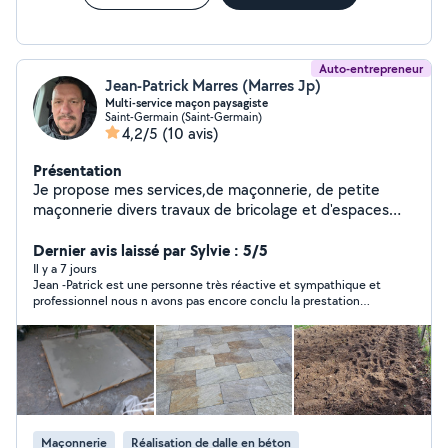
Auto-entrepreneur
Jean-Patrick Marres (Marres Jp)
Multi-service maçon paysagiste
Saint-Germain (Saint-Germain)
4,2/5
(10 avis)
Présentation
Je propose mes services,de maçonnerie, de petite
maçonnerie divers travaux de bricolage et d'espaces
verts (debroussaillage, tonte,élagage ect.. ) accepte
paiement CESU
Dernier avis laissé par Sylvie : 5/5
Il y a 7 jours
Jean -Patrick est une personne très réactive et sympathique et
professionnel nous n avons pas encore conclu la prestation
nous reviendrons vers lui sans problème a recommander mercii
Maçonnerie
Réalisation de dalle en béton