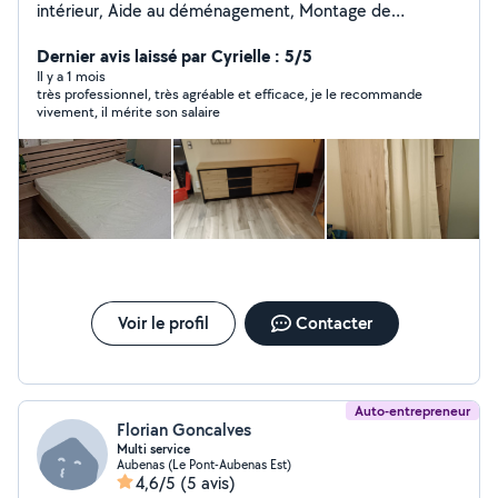
intérieur, Aide au déménagement, Montage de
meubles, Installation cuisine... Pose parquet,Pose de
luminère, Dépose et pose de vmc, plomberie, petite
Dernier avis laissé par Cyrielle : 5/5
électricité... électroménagers, ect... ect... Travaux
Il y a 1 mois
très professionnel, très agréable et efficace, je le recommande
extérieurs... Tonte débroussaillage, taille, et toute
vivement, il mérite son salaire
entretien extérieur... Ayant travaillé dans plusieurs
domaine du bâtiment et d'espace vert j'ai acquis de
nombreuses connaissances et savoir faire. J'accepte le
CESU,( Chèque emploi service) N'hésitez pas à me
contacter À bientôt Mehdi
Voir le profil
Contacter
Auto-entrepreneur
Florian Goncalves
Multi service
Aubenas (Le Pont-Aubenas Est)
4,6/5
(5 avis)