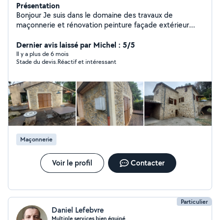
Présentation
Bonjour Je suis dans le domaine des travaux de
maçonnerie et rénovation peinture façade extérieur
intérieur imitation pierre mur de culture aménagement
d'extérieurs pose de pave. Nettoyage et pose de
Dernier avis laissé par Michel : 5/5
chenaux alu zinc pvc. Et Nettoyage toiture façade.
Il y a plus de 6 mois
Stade du devis.Réactif et intéressant
Maçonnerie
Voir le profil
Contacter
Particulier
Daniel Lefebvre
Multiple services bien équipé