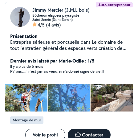
Auto-entrepreneur
Jimmy Mercier (J.M.L bois)
Bûcheron élagueur paysagiste
Saint-Sernin (Saint-Sernin)
4/5
(4 avis)
Présentation
Entreprise sérieuse et ponctuelle dans Le domaine de
tout l'entretien général des espaces verts création des
parcs et jardins ainsi que dans le bucheronnage et
Dernier avis laissé par Marie-Odile : 1/5
l'élagage Service à la personne
Il y a plus de 6 mois
RV pris....il n'est jamais venu, ni n'a donné signe de vie !!!
Montage de mur
Voir le profil
Contacter