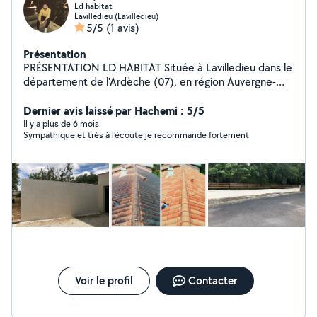
Ld habitat
Lavilledieu (Lavilledieu)
5/5
(1 avis)
Présentation
PRÉSENTATION LD HABITAT Située à Lavilledieu dans le
département de l'Ardèche (07), en région Auvergne-
Rhône-Alpes, l'entreprise LD HABITAT est spécialisée
dans les travaux paysagers : abattage, élagage, taille de
Dernier avis laissé par Hachemi : 5/5
haies ou débarras des déchets verts. Polyvalente,
Il y a plus de 6 mois
Sympathique et très à l'écoute je recommande fortement
l'entreprise LD HABITAT vous propose d'autres
prestations incluant le nettoyage de toiture et de
façade, la peinture extérieure/intérieure et les travaux
de maçonnerie. Contactez-nous pour obtenir une étude
de vos besoins et un devis gratuit.
Voir le profil
Contacter