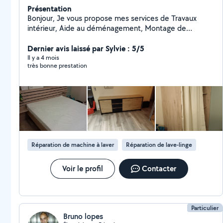
Présentation
Bonjour, Je vous propose mes services de Travaux
intérieur, Aide au déménagement, Montage de
meubles, Installation cuisine... Pose parquet,Pose de
luminère, Dépose et pose de vmc, plomberie, petite
Dernier avis laissé par Sylvie : 5/5
électricité... électroménagers, ect... ect... Travaux
Il y a 4 mois
très bonne prestation
extérieurs... Tonte débroussaillage, taille, et toute
entretien extérieur... Ayant travaillé dans plusieurs
domaine du bâtiment et d'espace vert j'ai acquis de
nombreuses connaissances et savoir faire. J'accepte le
CESU,( Chèque emploi service) N'hésitez pas à me
contacter À bientôt Mehdi
Réparation de machine à laver
Réparation de lave-linge
Voir le profil
Contacter
Particulier
Bruno lopes