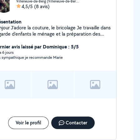
Villeneuve-de-Berg (Villeneuve-de-Berg)
4,5/5
(8 avis)
ésentation
uture, le bricolage Je travaille dans
 garde d'enfants le ménage et la préparation des
pas Je suis quelqu'un de motivée, ponctuelle,
entionnée disponible et j'ai un véhicule Et très
rnier avis laissé par Dominique : 5/5
sérieuse Cordialement bonne journée
 a 6 jours
très sympathique je recommande Marie
Voir le profil
Contacter