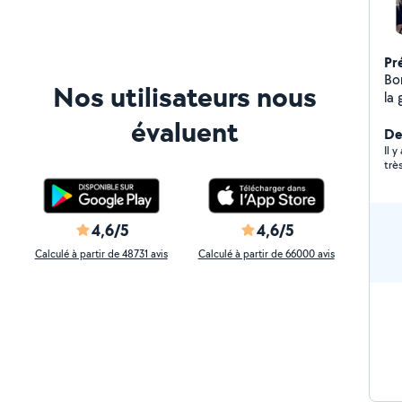
Pr
Bonjour J'adore la co
Nos utilisateurs nous
la
re
évaluent
att
De
Il y
4,6/5
4,6/5
Calculé à partir de 48731 avis
Calculé à partir de 66000 avis