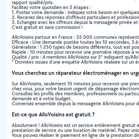
rapport qualité/prix.
Facilitez votre quotidien en 3 étapes :
1. Postez votre demande : indiquez votre besoin en quelque
2. Recevez des réponses d’offreurs particuliers et professio
3. Echangez avec les offreurs depuis la messagerie privée et 
C’est gratuit et sans commission !
AlloVoisins partout en France : 35 000 communes représentées 
Efficace : Une demande postée toutes les 10 secondes, 3.6
Généraliste : 1 250 types de besoins différents, tout est poss
Rapide : 10 minutes pour recevoir une première réponse à 
Qualité / prix : 4 membres AlloVoisins sur 5* indiquent qu’All
* Données issues d’une enquête AlloVoisins réalisée sur un é
Vous cherchez un réparateur électroménager en urg
Sur AlloVoisins, seulement 10 minutes pour recevoir une p
chez vous, pour votre besoin urgent de dépannage électro
Consultez les profils des membres, professionnels ou particuli
demande et à votre budget.
Conversez ensemble depuis la messagerie AlloVoisins pour de
Est-ce que AlloVoisins est gratuit ?
Absolument ! AlloVoisins est un service entièrement gratuit 
prestation de service ou une location de matériel. Payez uniq
Vous pouvez réaliser le paiement en ligne de la prestation di