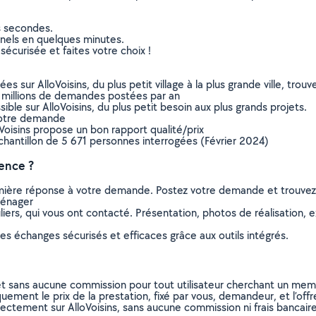
s secondes.
nnels en quelques minutes.
sécurisée et faites votre choix !
sur AlloVoisins, du plus petit village à la plus grande ville, tro
 millions de demandes postées par an
ible sur AlloVoisins, du plus petit besoin aux plus grands projets.
votre demande
oVoisins propose un bon rapport qualité/prix
chantillon de 5 671 personnes interrogées (Février 2024)
ence ?
remière réponse à votre demande. Postez votre demande et trouve
ménager
ers, qui vous ont contacté. Présentation, photos de réalisation, exp
s échanges sécurisés et efficaces grâce aux outils intégrés.
et sans aucune commission pour tout utilisateur cherchant un membre
uement le prix de la prestation, fixé par vous, demandeur, et l’offr
rectement sur AlloVoisins, sans aucune commission ni frais bancaire