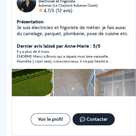
Électricien et Frigoriste
Aubenas (Le Cheylard-Aubenas Ouest)
4,7/5
(12 avis)
Présentation
Je suis électricien et frigoriste de métier. je fais aussi
du carrelage, parquet, plomberie, pose de cuisine etc.
Dernier avis laissé par Anne-Marie : 5/5
Il y a plus de 6 mois
ÉNORME Merci à Bruno qui a réparé mon lave-vaisselle.
Honnête ( c'est rare), consciencieux, il n'a pas hésité à
attendre pour vérifier si tout était OK. Je n'hésiterai pas à le
contacter à nouveau et le recommande déjà à mon entourage.
Voir le profil
Contacter