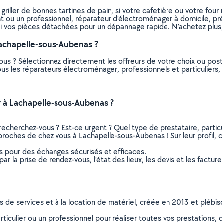
riller de bonnes tartines de pain, si votre cafetière ou votre fou
itant ou un professionnel, réparateur d’électroménager à domicile, 
ui vos pièces détachées pour un dépannage rapide. N’achetez plus, 
achapelle-sous-Aubenas ?
ous ? Sélectionnez directement les offreurs de votre choix ou po
 tous les réparateurs électroménager, professionnels et particulie
 à Lachapelle-sous-Aubenas ?
recherchez-vous ? Est-ce urgent ? Quel type de prestataire, particu
proches de chez vous à Lachapelle-sous-Aubenas ! Sur leur profil, 
ns pour des échanges sécurisés et efficaces.
r la prise de rendez-vous, l’état des lieux, les devis et les facture
ns de services et à la location de matériel, créée en 2013 et plébi
culier ou un professionnel pour réaliser toutes vos prestations, d