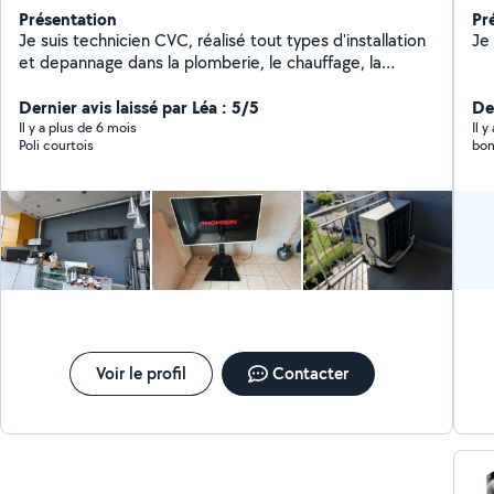
Présentation
Pr
Je suis technicien CVC, réalisé tout types d'installation
et depannage dans la plomberie, le chauffage, la
climatisation, la ventilation et le bricolage. Tout
l'outillage nécessaire. Professionnel mais pas encore à
Dernier avis laissé par Léa : 5/5
De
mon compte. J'ai un camion pour débarrasser des
Il y a plus de 6 mois
Il 
Poli courtois
bon
affaires. Soudure : chalumeau, arc, TIG réparation
chaise, table, meuble... Cuisine, salle de bain, dressing,
porte coulissante sur mesure
Voir le profil
Contacter