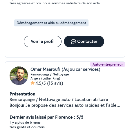
très agréable et pro. nous sommes satisfaits de son aide.
Déménagement et aide au déménagement
Voir le profil
Contacter
Auto-entrepreneur
Omar Maaroufi (Aujou car services)
Remorquage / Nettoyage
Angers (Luther King)
4,5/5
(13 avis)
Présentation
Remorquage / Nettoyage auto / Location utilitaire
Bonjour Je propose des services auto rapides et fiables
sur Angers et alentours : Remorquage de véhicules
(panne, accident) Nettoyage intérieur & extérieur
Dernier avis laissé par Florence : 5/5
Location d'utilitaires pour déménagements ou
Il y a plus de 6 mois
très gentil et courtois
transports Réactif, sérieux et tarifs compétitifs