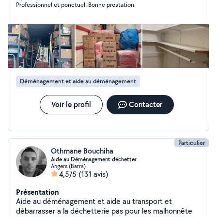
Professionnel et ponctuel. Bonne prestation.
de colis ou de personnes - Aide aux devoirs - Soutien
administratif - Résolution de problèmes informatiques
Efficace et discret, j'accorde une grande importance au
soin apporté aux tâches réalisées et au respect de
votre environnement. Au plaisir de vous aider si je peux !
Dominique
Déménagement et aide au déménagement
Voir le profil
Contacter
Particulier
Othmane Bouchiha
Aide au Déménagement déchetter
Angers (Barra)
4,5/5
(131 avis)
Présentation
Aide au déménagement et aide au transport et
débarrasser a la déchetterie pas pour les malhonnête