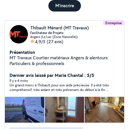
M'inscrire
Entreprise
Thibault Ménard (MT Travaux)
Facilitateur de Projets
Angers (Le Lac (Zone Naturelle))
4,9/5
(27 avis)
Présentation
MT Travaux Courtier matériaux Angers & alentours
Particuliers & professionnels
Dernier avis laissé par Marie Chantal : 5/5
Il y a 4 mois
Un grand merci à Thibault pour son aide précieuse. Il a été très
compréhensif, très aidant et très prévenant du début à la fin.
En plus du déménagement, avec 2 autres déménageurs, ils ont
même réparé un garde-boue sur le camion loué. J’ai beaucoup
apprécié leur gentillesse, leur disponibilité et leur sens du
service. Je recommande vivement.