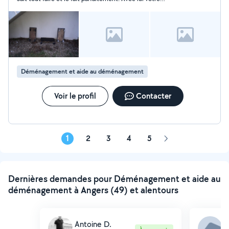
déménagement se fera sans aucun problème! Nous
recommandons Stéphane!
Déménagement et aide au déménagement
Voir le profil
Contacter
1
2
3
4
5
Page
suivante
Dernières demandes pour Déménagement et aide au
déménagement à Angers (49) et alentours
Antoine D.
S