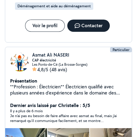
Déménagement et aide au déménagement
Voir le profil
Contacter
Particulier
Asmat Ali NASERI
CAP électricité
Les Ponts-de-Cé (La Brosse-Sorges)
4,8/5
(48 avis)
Présentation
**Profession : Électricien** Électricien qualifié avec
plusieurs années d'expérience dans le domaine des
installations électriques. Je me spécialise les travaux
polyvalents tels que la peinture, le montage de meubles
Dernier avis laissé par Christelle : 5/5
et les petites réparations. Ma priorité est de fournir un
Il y a plus de 6 mois
Je n'ai pas eu besoin de faire affaire avec asmat au final, mais j'ai
service fiable **Compétences :** - Installation et
remarqué qu'il communique facilement, et se montre
dépannages électriques - Peinture et rénovation
disponible.
intérieure - Montage et assemblage de meubles - Petits
travaux de bricolage Montage de cuisine Placo Solde