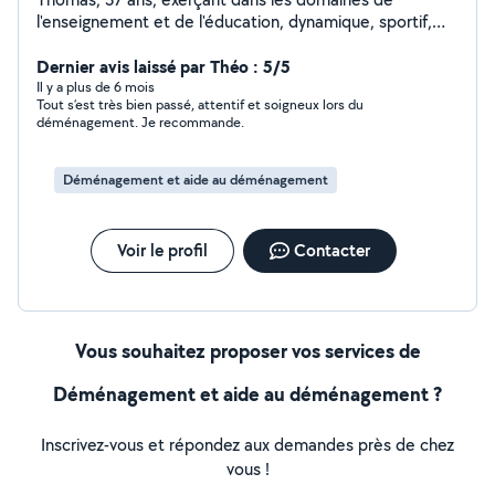
l'enseignement et de l'éducation, dynamique, sportif,
souriant, et prêt à vous rendre de petits services
(manutention, transport de personnes, services aux
Dernier avis laissé par Théo : 5/5
personnes) dans la région angevine. N'hésitez pas !
Il y a plus de 6 mois
Tout s’est très bien passé, attentif et soigneux lors du
déménagement. Je recommande.
Déménagement et aide au déménagement
Voir le profil
Contacter
Vous souhaitez proposer vos services de
Déménagement et aide au déménagement ?
Inscrivez-vous et répondez aux demandes près de chez
vous !