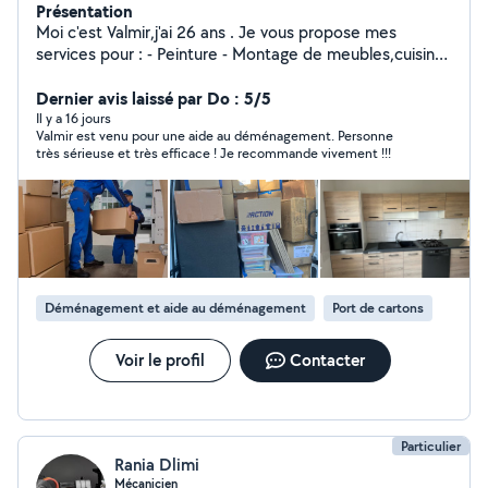
Présentation
Moi c'est Valmir,j'ai 26 ans . Je vous propose mes
services pour : - Peinture - Montage de meubles,cuisine
- Déménagement et l'aide ou déménagement -
Débarras,vide maison,garage,grenieres.. - Livraison de
Dernier avis laissé par Do : 5/5
colis et tout type de meubles - Évacuation et mise en
Il y a 16 jours
Valmir est venu pour une aide au déménagement. Personne
déchèterie Je suis équipe de sangles , couverture diable
très sérieuse et très efficace ! Je recommande vivement !!!
pour le chargés lourds N'hésitez pas à me contacter ,je
me ferais plaisir de répondre à vos questions. À bientôt
Valmir !
Déménagement et aide au déménagement
Port de cartons
Voir le profil
Contacter
Particulier
Rania Dlimi
Mécanicien