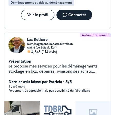
Déménagement et aide au déménagement
Voir le profil
Contacter
Auto-entrepreneur
Luc Rethore
Déménagement,DébarrasLivraison
Avrillé (Le Bois du Roi)
4,8/5
(114 avis)
Présentation
Je propose mes services pour les déménagements,
stockage en box, débarras, livraisons des achats
d'électroménagers et mobiliers ou évacuation en
déchetterie.Possibilité de montage du mobilier selon
Dernier avis laissé par Patricia : 5/5
disponibilités. Capacité professionnelle transport de
Il y a 6 mois
Personne très agréable mais pas possibilité de faire affaire
marchandises à l'appui !