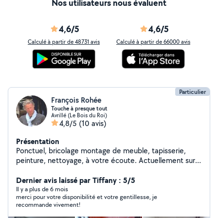
Nos utilisateurs nous évaluent
4,6/5
4,6/5
Calculé à partir de 48731 avis
Calculé à partir de 66000 avis
Particulier
François Rohée
Touche à presque tout
Avrillé (Le Bois du Roi)
4,8/5
(10 avis)
Présentation
Ponctuel, bricolage montage de meuble, tapisserie,
peinture, nettoyage, à votre écoute. Actuellement sur
Angers, je réponds aux demandes que je peux assurer,
sans prétention. À vous rencontrer et vous aider. Au
Dernier avis laissé par Tiffany : 5/5
plaisir. François.
Il y a plus de 6 mois
merci pour votre disponibilité et votre gentillesse, je
recommande vivement!