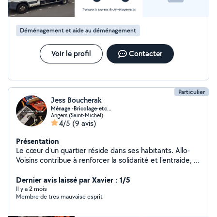
Déménagement et aide au déménagement
Voir le profil
Contacter
Particulier
Jess Boucherak
Ménage -Bricolage-etc...
Angers (Saint-Michel)
4/5
(9 avis)
Présentation
Le cœur d'un quartier réside dans ses habitants. Allo-
Voisins contribue à renforcer la solidarité et l'entraide, à
une époque où le numérique nous éloigne de plus en
plus les uns des autres. J'aide les personnes à la
Dernier avis laissé par Xavier : 1/5
réalisation des tâches de la vie.J'aime rencontrer et
Il y a 2 mois
Membre de tres mauvaise esprit
aider.Je privilégie la bonne humeur. Ponctuelle, discrète,
rapide et efficace. Je suis passionnée, j'adore