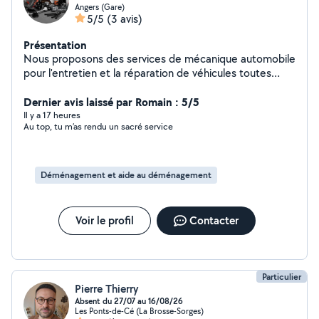
Angers (Gare)
5/5
(3 avis)
Présentation
Nous proposons des services de mécanique automobile
pour l'entretien et la réparation de véhicules toutes
marques. Nous assurons également l'achat et la vente
de véhicules d'occasion. Prestations réalisées : *
Dernier avis laissé par Romain : 5/5
Diagnostic des pannes mécaniques. * Vidange et
Il y a 17 heures
Au top, tu m’as rendu un sacré service
remplacement des filtres. * Changement des
plaquettes et disques de frein. * Remplacement de
batteries. * Réparation et entretien du système de
suspension. * Remplacement de courroies et de pièces
Déménagement et aide au déménagement
d'usure. * Montage et remplacement de pneumatiques.
* Contrôle et entretien général du véhicule. Véhicule de
prêt : Un véhicule de prêt peut être mis à disposition,
Voir le profil
Contacter
selon disponibilité, pendant la durée des réparations ou
de l'entretien.
Particulier
Pierre Thierry
Absent du 27/07 au 16/08/26
Les Ponts-de-Cé (La Brosse-Sorges)