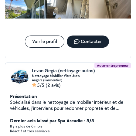
Parquet Peinture tapisserie Je suis disponible pour des
missions ponctuelles ou des projets à plus long terme.
Cela peut être adapté selon vos besoins !
Voir le profil
Contacter
Auto-entrepreneur
Levan Gegia (nettoyage autos)
Nettoyage Mobilier Vitre Auto
Angers (Parmentier)
5/5
(2 avis)
Présentation
Spécialisé dans le nettoyage de mobilier intérieur et de
véhicules, j'interviens pour redonner propreté et de
fraicheur a vos canapés, fauteuils, matelas, tapis,
moquettes et intérieurs de voiture. J'utilise des
Dernier avis laissé par Spa Arcadie : 5/5
méthodes professionnelles et des produits adaptés
Il y a plus de 6 mois
Réactif et très serviable
pour un résultat soigné, efficace et respectueux des