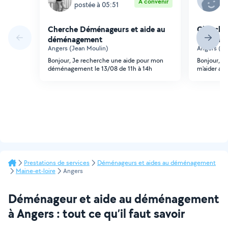
À convenir
postée à 05:51
p
Cherche Déménageurs et aide au
Cherche
déménagement
déména
Angers (Jean Moulin)
Angers (Jo
Bonjour, Je recherche une aide pour mon
Bonjour, j
déménagement le 13/08 de 11h à 14h
m'aider a
Prestations de services
Déménageurs et aides au déménagement
Maine-et-loire
Angers
Déménageur et aide au déménagement
à Angers : tout ce qu’il faut savoir