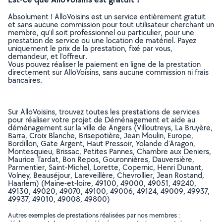
Absolument ! AlloVoisins est un service entièrement gratuit
et sans aucune commission pour tout utilisateur cherchant un
membre, qu’il soit professionnel ou particulier, pour une
prestation de service ou une location de matériel. Payez
uniquement le prix de la prestation, fixé par vous,
demandeur, et l’offreur.
Vous pouvez réaliser le paiement en ligne de la prestation
directement sur AlloVoisins, sans aucune commission ni frais
bancaires.
Sur AlloVoisins, trouvez toutes les prestations de services
pour réaliser votre projet de Déménagement et aide au
déménagement sur la ville de Angers (Villoutreys, La Bruyère,
Barra, Croix Blanche, Brisepotière, Jean Moulin, Europe,
Bordillon, Gate Argent, Haut Pressoir, Yolande d'Aragon,
Montesquieu, Brissac, Petites Pannes, Chambre aux Deniers,
Maurice Tardat, Bon Repos, Gouronnières, Dauversière,
Parmentier, Saint-Michel, Lorette, Copernic, Henri Dunant,
Volney, Beauséjour, Lareveillère, Chevrollier, Jean Rostand,
Haarlem) (Maine-et-loire, 49100, 49000, 49051, 49240,
49130, 49020, 49070, 49100, 49006, 49124, 49009, 49937,
49937, 49010, 49008, 49800)
Autres exemples de prestations réalisées par nos membres :