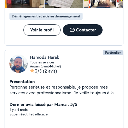
Déménagement et aide au déménagement
Voir le profil
Contacter
Particulier
Hamoda Harak
Tous les services
Angers (Saint-Michel)
3/5
(2 avis)
Présentation
Personne sérieuse et responsable, je propose mes
services avec professionnalisme. Je veille toujours à la
satisfaction des clients et je respecte les délais avec
attention aux détails. Service de peinture et de pose de
Dernier avis laissé par Mama : 5/5
papier peint avec expérience 10ans
Il y a 4 mois
Super réactif et efficace