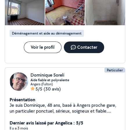
Déménagement et aide au déménagement
Voir le profil
Contacter
Particulier
Dominique Soreli
Aide fiable et polyvalente
Angers (Fulton)
5/5
(30 avis)
Présentation
Je suis Dominique, 48 ans, basé à Angers proche gare,
un particulier ponctuel, sérieux, soigneux et fiable.
J'apprécie de me mettre ponctuellement au service de
Voisins pour : - Petit bricolage - Mise en déchèterie -
Dernier avis laissé par Angelica : 5/5
Montage de meubles en kit - Manutention - Transport
Il y a 3 mois