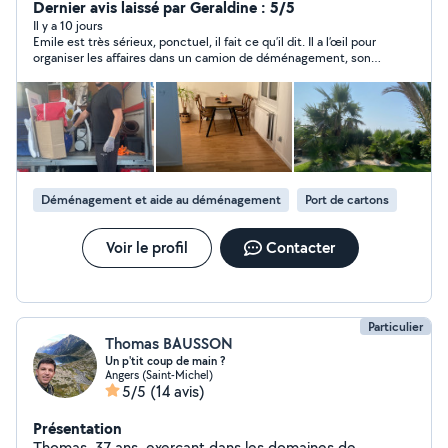
réparation et création. Avec de l'expérience et une
Dernier avis laissé par Geraldine : 5/5
attention particulière aux détails, je m'engage à fournir
Il y a 10 jours
Emile est très sérieux, ponctuel, il fait ce qu’il dit. Il a l’œil pour
un travail de qualité, réalisé avec professionnalisme et
organiser les affaires dans un camion de déménagement, son
efficacité. Je suis là pour vous aider à trouver des
aide a été particulièrement utile et appréciée, surtout avec
solutions personnalisées et adaptées à vos besoins.
une météo très chaude. Très agréable, n’hésitez pas.
N'hésitez pas à me contacter pour discuter de vos
projets et découvrir comment je peux vous aider à les
réaliser. Bien cordialement, Emile C
Déménagement et aide au déménagement
Port de cartons
Voir le profil
Contacter
Particulier
Thomas BAUSSON
Un p'tit coup de main ?
Angers (Saint-Michel)
5/5
(14 avis)
Présentation
Thomas, 37 ans, exerçant dans les domaines de