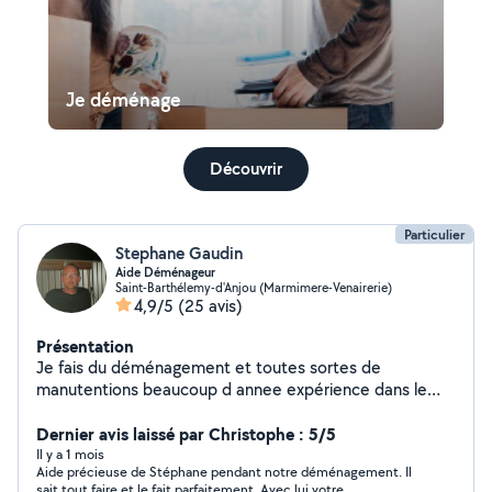
Je déménage
Découvrir
Particulier
Stephane Gaudin
Aide Déménageur
Saint-Barthélemy-d'Anjou (Marmimere-Venairerie)
4,9/5
(25 avis)
Présentation
Je fais du déménagement et toutes sortes de
manutentions beaucoup d annee expérience dans le
domaine.Le port de charges je connais je suis sérieux
dans mon travaille j ai une caisse à outils si besoin j ai 3
Dernier avis laissé par Christophe : 5/5
chariot à roulettes pour transporter des carton et des
Il y a 1 mois
Aide précieuse de Stéphane pendant notre déménagement. Il
meubles
sait tout faire et le fait parfaitement. Avec lui votre