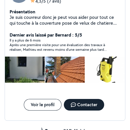
4,3/5
(7 avis)
Présentation
Je suis couvreur donc je peut vous aider pour tout ce
qui touche à la couverture pose de velux de chatiere
ect Peut aider pour déménager ou transporter meuble
loue karcher
Dernier avis laissé par Bernard : 5/5
Il y a plus de 6 mois
Après une première visite pour une évaluation des travaux à
réaliser, Mathieu est revenu moins d’une semaine plus tard
pour la réparation. Travaux bien réalisés. Efficacité,
compétence et gentillesse : vous pouvez faire confiance à
Mathieu.
Voir le profil
Contacter