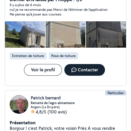
contacter pour avoir des renseignements ou un devis.
Il y a plus de 6 mois
nul je ne recommande pas Merci de l'éliminer de l'application
Merci
Ne pense qu'à jouer aux courses
Entretien de toiture
Pose de toiture
Voir le profil
Contacter
Particulier
Patrick bernard
Retraité de l'agro alimentaire
Angers (La Bruyère)
4,8/5
(100 avis)
Présentation
Bonjour ! c'est Patrick, votre voisin Près A vous rendre