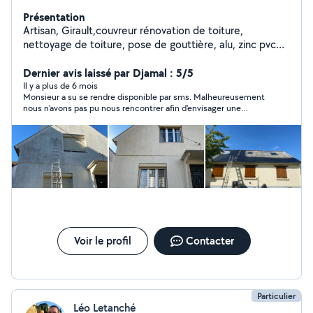
Présentation
Artisan, Girault,couvreur rénovation de toiture,
nettoyage de toiture, pose de gouttière, alu, zinc pvc
rénovation de façade, maçonnerie pose de Velux
Dernier avis laissé par Djamal : 5/5
Il y a plus de 6 mois
Monsieur a su se rendre disponible par sms. Malheureusement
nous n'avons pas pu nous rencontrer afin d'envisager une
collaboration. Premier contact. Je n'hésiterai pas à le contacter
si besoin.
Voir le profil
Contacter
Particulier
Léo Letanché