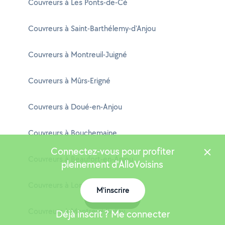
Couvreurs à Les Ponts-de-Cé
Couvreurs à Saint-Barthélemy-d'Anjou
Couvreurs à Montreuil-Juigné
Couvreurs à Mûrs-Erigné
Couvreurs à Doué-en-Anjou
Couvreurs à Bouchemaine
Connectez-vous pour profiter
Couvreurs à Beaufort-en-Anjou
pleinement d'AlloVoisins
Couvreurs à Longué-Jumelles
M'inscrire
Carte
Couvreurs à Montreuil-Bellay
Déjà inscrit ? Me connecter