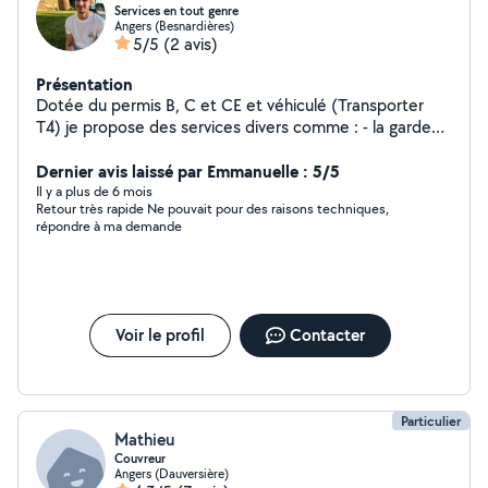
Services en tout genre
Angers (Besnardières)
5/5
(2 avis)
Présentation
Dotée du permis B, C et CE et véhiculé (Transporter
T4) je propose des services divers comme : - la garde
d'animaux, - montage de meuble, - petites réparations, -
petit travaux, - transport de marchandise Je suis doté
Dernier avis laissé par Emmanuelle : 5/5
de tout l'outillage et le matériel nécessaire à ces
Il y a plus de 6 mois
Retour très rapide Ne pouvait pour des raisons techniques,
services. Je suis très souvent disponible et flexible au
répondre à ma demande
niveau des horaires.
Voir le profil
Contacter
Particulier
Mathieu
Couvreur
Angers (Dauversière)