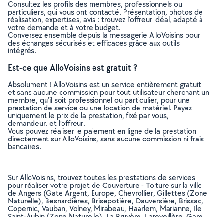
Consultez les profils des membres, professionnels ou
particuliers, qui vous ont contacté. Présentation, photos de
réalisation, expertises, avis : trouvez l'offreur idéal, adapté à
votre demande et à votre budget.
Conversez ensemble depuis la messagerie AlloVoisins pour
des échanges sécurisés et efficaces grâce aux outils
intégrés.
Est-ce que AlloVoisins est gratuit ?
Absolument ! AlloVoisins est un service entièrement gratuit
et sans aucune commission pour tout utilisateur cherchant un
membre, qu’il soit professionnel ou particulier, pour une
prestation de service ou une location de matériel. Payez
uniquement le prix de la prestation, fixé par vous,
demandeur, et l’offreur.
Vous pouvez réaliser le paiement en ligne de la prestation
directement sur AlloVoisins, sans aucune commission ni frais
bancaires.
Sur AlloVoisins, trouvez toutes les prestations de services
pour réaliser votre projet de Couverture - Toiture sur la ville
de Angers (Gate Argent, Europe, Chevrollier, Gillettes (Zone
Naturelle), Besnardières, Brisepotière, Dauversière, Brissac,
Copernic, Vauban, Volney, Mirabeau, Haarlem, Marianne, Ile
Saint-Aubin (Zone Naturelle), La Bruyère, Lareveillère, Gare,