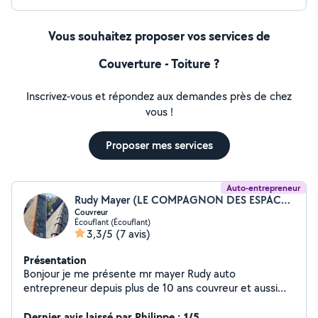
Vous souhaitez proposer vos services de
Couverture - Toiture ?
Inscrivez-vous et répondez aux demandes près de chez
vous !
Proposer mes services
Auto-entrepreneur
Rudy Mayer (LE COMPAGNON DES ESPACES VERTS)
Couvreur
Écouflant (Écouflant)
3,3/5
(7 avis)
Présentation
Bonjour je me présente mr mayer Rudy auto
entrepreneur depuis plus de 10 ans couvreur et aussi
plusieurs connaissances dans la maçonnerie que je
pratique depuis plusieurs années n'hésitez pas à me
Dernier avis laissé par Philippe : 1/5