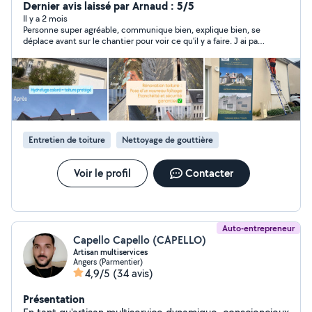
de vos extérieurs nettoyage de toiture façade dallage
Dernier avis laissé par Arnaud : 5/5
hydrofuge tout travaux de couverture changement de
Il y a 2 mois
Personne super agréable, communique bien, explique bien, se
ardoise ,gouttière, recherche de fuite et ravalement de
déplace avant sur le chantier pour voir ce qu'il y a faire. J ai pas
façade nous serons répondre à toute vos demandes et
fait faire mais ses prix sont très correct.
à votre écoute pour tout vos travaux Basé sur Angers et
Royan
Entretien de toiture
Nettoyage de gouttière
Voir le profil
Contacter
Auto-entrepreneur
Capello Capello (CAPELLO)
Artisan multiservices
Angers (Parmentier)
4,9/5
(34 avis)
Présentation