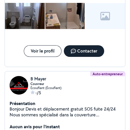
Voir le profil
Contacter
Auto-entrepreneur
B Mayer
Couvreur
Écouflant (Écouflant)
-/5
Présentation
Bonjour Devis et déplacement gratuit SOS fuite 24/24
Nous sommes spécialisé dans la couverture
COUVERTURE Pose, rénovation ou remplacement à
neuf sur tous types de toitures , ardoise et tuile types
Aucun avis pour l'instant