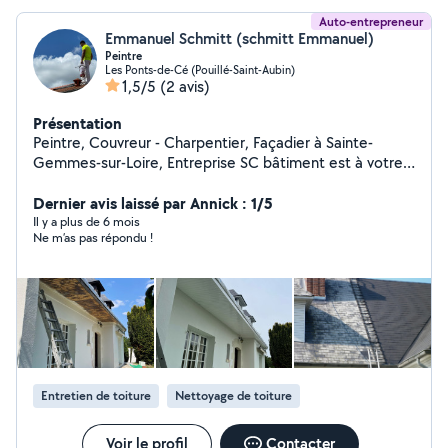
Auto-entrepreneur
Emmanuel Schmitt (schmitt Emmanuel)
Peintre
Les Ponts-de-Cé (Pouillé-Saint-Aubin)
1,5/5
(2 avis)
Présentation
Peintre, Couvreur - Charpentier, Façadier à Sainte-
Gemmes-sur-Loire, Entreprise SC bâtiment est à votre
service, qu'il s'agisse de Peinture extérieure (façade,
balcon...), Installation ou rénovation couverture/toiture,
Dernier avis laissé par Annick : 1/5
Ravalement de façade, Nettoyage de façade,
Il y a plus de 6 mois
Ne m’as pas répondu !
traitement et nettoyage toiture ,Installation ou
remplacement de conduit d'aération pour toit..., et bien
plus encore. Nous sommes fiers de la qualité du travail
que nous fournissons à chacun de nos clients.
Contactez-nous pour discuter de votre projet et obtenir
un devis.
Entretien de toiture
Nettoyage de toiture
Voir le profil
Contacter