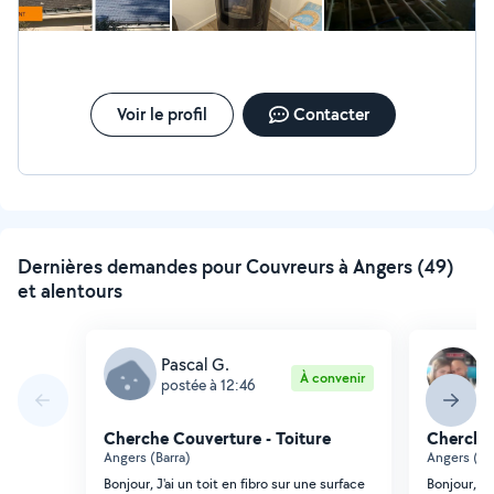
Voir le profil
Contacter
Dernières demandes pour Couvreurs à Angers (49)
et alentours
Pascal G.
L
À convenir
postée à 12:46
p
Cherche Couverture - Toiture
Cherche 
Angers (Barra)
Angers (Je
Bonjour, J'ai un toit en fibro sur une surface
Bonjour, j