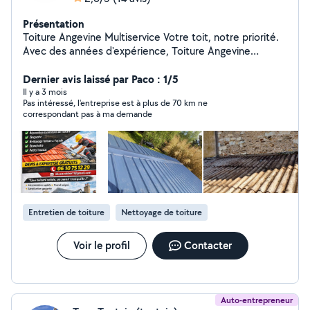
Présentation
Toiture Angevine Multiservice Votre toit, notre priorité.
Avec des années d'expérience, Toiture Angevine
Multiservice est votre spécialiste en couverture,
zinguerie et ramonage. Nous vous proposons des
Dernier avis laissé par Paco : 1/5
solutions sur mesure pour protéger et embellir votre
Il y a 3 mois
Pas intéressé, l'entreprise est à plus de 70 km ne
maison. En complément, nous réalisons aussi des petits
correspondant pas à ma demande
travaux divers, pour un accompagnement complet tout
au long de l'année. Faites confiance à Toiture Angevine
Multiservice, pour un toit solide et durable. DEVIS
GRATUIT
Entretien de toiture
Nettoyage de toiture
Voir le profil
Contacter
Auto-entrepreneur