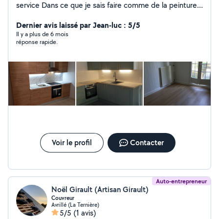
service Dans ce que je sais faire comme de la peinture,
tapisserie, pose de parquet, montage de meubles en
kit, et de la soudure avec tout le matériel je reste a
Dernier avis laissé par Jean-luc : 5/5
votre écoute cdlt Patrick
Il y a plus de 6 mois
réponse rapide.
Voir le profil
Contacter
Auto-entrepreneur
Noël Girault (Artisan Girault)
Couvreur
Avrillé (La Ternière)
5/5
(1 avis)