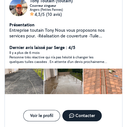
Tony Toutain (toutain)
Couvreur zingueur
Angers (Petites Pannes)
4,3/5
(10 avis)
Présentation
Entreprise toutain Tony Nous vous proposons nos
services pour. -Réalisation de couverture -Tuile
mécanique -Tuile plate -Tuile cannal -Bac acier -
Démoussage Pose de gouttière alu Zinc -Gouttière
Dernier avis laissé par Serge : 4/5
chenaux -Entourage de cheminée -Descentes zinc -PVC
Il y a plus de 6 mois
Personne très réactive qui n'a pas hésité à changer les
-Pose bandeau de rive bois ou pvc -Habillage des avant
quelques tuiles cassées . En attente d'un devis prochainement.
toit bois ou pvc -Dépannage réparation de fuite -
Un bon professionnel pour les couvertures de toit.
Installation velux et puit de jour DEVIS GRATUIT et
travaux assurés par une garantie décennale Pour toute
autre information, n'hésitez pas à nous contacter
Voir le profil
Contacter