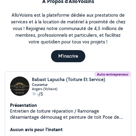
À Propos d’AlloVoisins
AlloVoisins est la plateforme dédiée aux prestations de
services et à la location de matériel à proximité de chez
vous ! Rejoignez notre communauté de 4,5 millions de
membres, professionnels et particuliers, et facilitez
votre quotidien pour tous vos projets !
M'inscrire
Auto-entrepreneur
Babast Lapucha (Toiture Et Service)
Couvertur
Angers (Voltaire)
-/5
Présentation
Entretien de toiture réparation / Ramonage
désamiantage démousag et peinture de toit Pose de
fenêtre de toit / isolation projeté Démolition intérieur
Terasement
Aucun avis pour l'instant