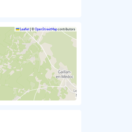
Leaflet
|
©
OpenStreetMap
contributors