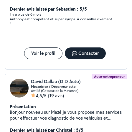
Dernier avis laissé par Sebastien : 5/5
Il y a plus de 6 mois
Anthony est compétent et super sympa. À conseiller vivement
!
Voir le profil
Contacter
Auto-entrepreneur
David Dallau (D.D Auto)
Mécanicien / Dépanneur auto
Avrillé (Coteaux de la Mayenne)
4,5/5
(19 avis)
Présentation
Bonjour nouveau sur Mazé je vous propose mes services
pour effectuer vos diagnostic de vos vehicules et
utilitaires a votre domicile si vous voulez.autour de Mazé
effacement des défaut moteur ou sinon j'ai un dépot sur
Dernier avis laissé par Christel : 5/5