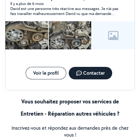
Mazé . Je fait également de la mécanique et du
Il y a plus de 6 mois
David est une personne très réactive aux messages. Je n'ai pas
nettoyages automobiles . Dépannage auto disponible
fais travailler malheureusement David vu que ma demande
Merci a bientot.
n'est pas dans ces cordes ? mais je reviendrai vers lui pour
d'autres demandes ☺️
Voir le profil
Contacter
Vous souhaitez proposer vos services de
Entretien - Réparation autres véhicules ?
Inscrivez-vous et répondez aux demandes près de chez
vous !