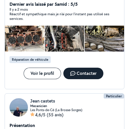
remplacement de moteur
Dernier avis laissé par Samid : 5/5
Il y a 2 mois
Réactif et sympathique mais je n'ai pour l'instant pas utilisé ses
services.
Réparation de véhicule
Voir le profil
Contacter
Particulier
Jean castets
Mecanicien
Les Ponts-de-Cé (La Brosse-Sorges)
4,6/5
(55 avis)
Présentation