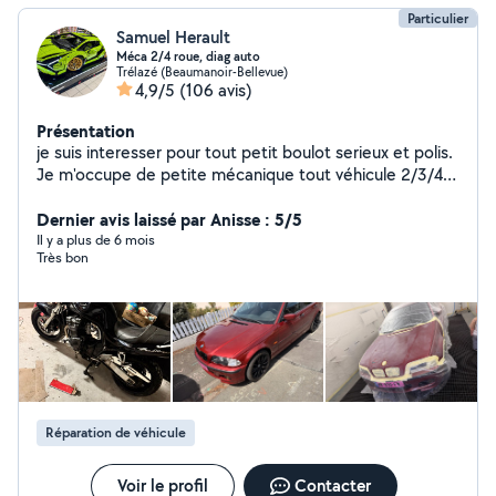
Particulier
Samuel Herault
Méca 2/4 roue, diag auto
Trélazé (Beaumanoir-Bellevue)
4,9/5
(106 avis)
Présentation
je suis interesser pour tout petit boulot serieux et polis.
Je m'occupe de petite mécanique tout véhicule 2/3/4
roue , entretien ou réparation objet thermique , valise
diagnostique. Je peut m'être en location taille haie et
Dernier avis laissé par Anisse : 5/5
tronçonneuse
Il y a plus de 6 mois
Très bon
Réparation de véhicule
Voir le profil
Contacter