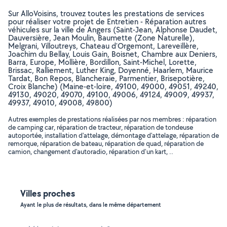
Sur AlloVoisins, trouvez toutes les prestations de services
pour réaliser votre projet de Entretien - Réparation autres
véhicules sur la ville de Angers (Saint-Jean, Alphonse Daudet,
Dauversière, Jean Moulin, Baumette (Zone Naturelle),
Melgrani, Villoutreys, Chateau d'Orgemont, Lareveillère,
Joachim du Bellay, Louis Gain, Boisnet, Chambre aux Deniers,
Barra, Europe, Mollière, Bordillon, Saint-Michel, Lorette,
Brissac, Ralliement, Luther King, Doyenné, Haarlem, Maurice
Tardat, Bon Repos, Blancheraie, Parmentier, Brisepotière,
Croix Blanche) (Maine-et-loire, 49100, 49000, 49051, 49240,
49130, 49020, 49070, 49100, 49006, 49124, 49009, 49937,
49937, 49010, 49008, 49800)
Autres exemples de prestations réalisées par nos membres : réparation
de camping car, réparation de tracteur, réparation de tondeuse
autoportée, installation d'attelage, démontage d'attelage, réparation de
remorque, réparation de bateau, réparation de quad, réparation de
camion, changement d'autoradio, réparation d'un kart, ..
Villes proches
Ayant le plus de résultats, dans le même département