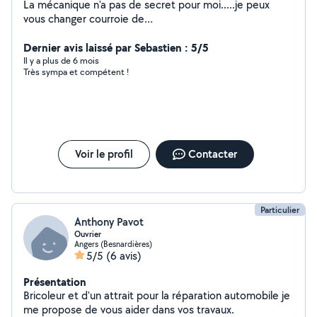
La mécanique n'a pas de secret pour moi.....je peux
vous changer courroie de
distribution.,roulements,cardans,vidange.,embrayage...e
tc Le travail est fait sérieusement et proprement..et
Dernier avis laissé par Sebastien : 5/5
surtout pas très cher Alors à bientôt peut-être. Je
Il y a plus de 6 mois
Très sympa et compétent !
possède une valise. DESOLE JE NE FAIS PLUS DE
MECANIQUE SUITE A DEMENAGEMENT
Voir le profil
Contacter
Particulier
Anthony Pavot
Ouvrier
Angers (Besnardières)
5/5
(6 avis)
Présentation
Bricoleur et d'un attrait pour la réparation automobile je
me propose de vous aider dans vos travaux.