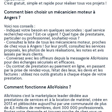
C’est gratuit, simple et rapide pour réaliser tous vos projets !
Comment bien choisir un mécanicien moteur à
Angers ?
Voici nos conseils :
- Indiquez votre besoin en quelques secondes : quel service
recherchez-vous ? Est-ce urgent ? Quel type de prestataire,
particulier ou professionnel, souhaitez-vous ?
- Consultez la liste de tous les mécaniciens moteur, proches
de chez vous à Angers ! Sur leur profil, consultez les services
proposés, les photos de leurs réalisations, les notes et avis
laissés par leurs clients.
- Conversez avec les offreurs depuis la messagerie AlloVoisins
pour des échanges sécurisés et efficaces.
- Du contrat de prestation au paiement en ligne, en passant
par la prise de rendez-vous, l’état des lieux, les devis et les
factures : utilisez nos outils gratuits à chaque étape de votre
prestation.
Comment fonctionne AlloVoisins ?
AlloVoisins c’est la marketplace leader dédiée aux
prestations de services et à la location de matériel, créée en
2013 et plébiscitée aujourd’hui par une communauté de plus
de 4,5 millions de membres, dont 300 000 professionnels.
Postez votre demande et trouvez proche de chez vous un