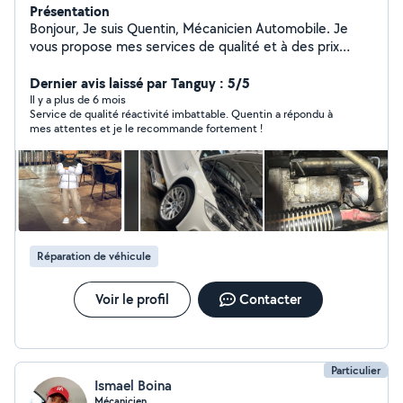
Présentation
Bonjour, Je suis Quentin, Mécanicien Automobile. Je
vous propose mes services de qualité et à des prix
imbattables. Je peux procéder au suivi de votre
véhicule, faire le nécessaire pour le passage au Contrôle
Dernier avis laissé par Tanguy : 5/5
Technique ainsi qu'intervenir sur la partie Mécanique et
Il y a plus de 6 mois
Service de qualité réactivité imbattable. Quentin a répondu à
certains éléments de Carrosserie. Prestation : - Vidange
mes attentes et je le recommande fortement !
: Filtre à huile, filtre à air, filtre à gasoil, filtre habitacle -
Disques et Plaquettes : AVANT/ARRIERE avec ou sans
frein à main électrique - Garniture de freins à Tambours
et dépoussiérage - Diagnostic avec ou sans valise -
Amortisseurs - Distribution : À chaîne, à courroie lambda
ou courroie à bain d'huile (BMW-MINI/Audi-Skoda-VW-
SEAT/Opel/Renault-Dacia-Nissan/Peugeot-Citroën-
Réparation de véhicule
DS/Mercedes etc) - Embrayage - Rectification santé
moteur (Rallonger la durée de vie de votre moteur) -
Rénovation Optique COMPTE PRO Insta :
Voir le profil
Contacter
LBN_MECANIQUE AVEC LBN_MECANIQUE, VOTRE
SATISFACTION RESTE MA PRIORITÉ LBN_MECANIQUE !
Particulier
Ismael Boina
Mécanicien