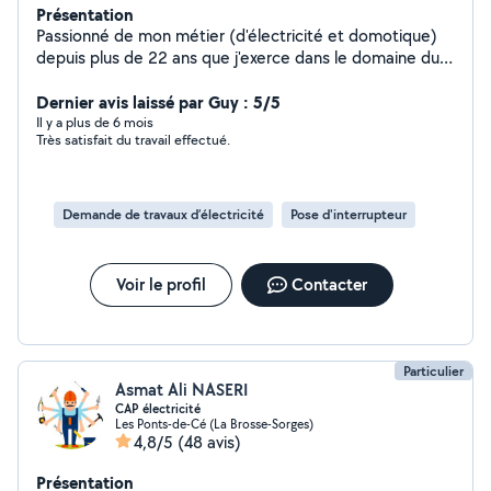
Présentation
Passionné de mon métier (d'électricité et domotique)
depuis plus de 22 ans que j'exerce dans le domaine du
multi services, je suis toujours dynamique et précis dans
l'exécution des missions et un éternel étudiant qui se
Dernier avis laissé par Guy : 5/5
perfectionne à chaque opportunité sur la nouvelle
Il y a plus de 6 mois
Très satisfait du travail effectué.
technique et technologie
Demande de travaux d’électricité
Pose d'interrupteur
Voir le profil
Contacter
Particulier
Asmat Ali NASERI
CAP électricité
Les Ponts-de-Cé (La Brosse-Sorges)
4,8/5
(48 avis)
Présentation