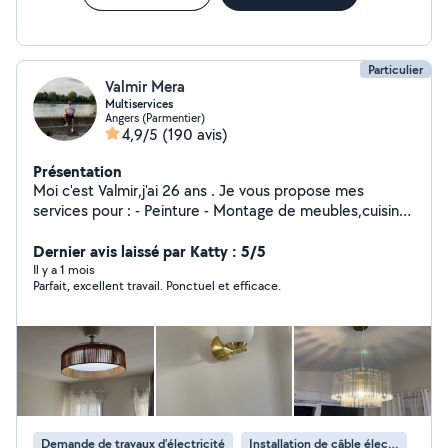
Particulier
Valmir Mera
Multiservices
Angers (Parmentier)
4,9/5
(190 avis)
Présentation
Moi c'est Valmir,j'ai 26 ans . Je vous propose mes
services pour : - Peinture - Montage de meubles,cuisine
- Déménagement et l'aide ou déménagement -
Débarras,vide maison,garage,grenieres.. - Livraison de
Dernier avis laissé par Katty : 5/5
colis et tout type de meubles - Évacuation et mise en
Il y a 1 mois
Parfait, excellent travail. Ponctuel et efficace.
déchèterie Je suis équipe de sangles , couverture diable
pour le chargés lourds N'hésitez pas à me contacter ,je
me ferais plaisir de répondre à vos questions. À bientôt
Valmir !
Demande de travaux d’électricité
Installation de câble électrique