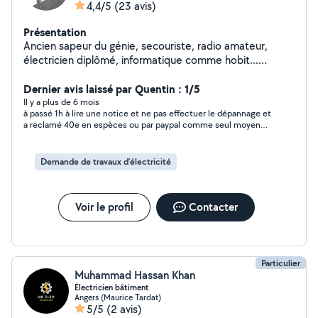
4,4/5
(23 avis)
Présentation
Ancien sapeur du génie, secouriste, radio amateur,
électricien diplômé, informatique comme hobit...
Intervention possible du côté client des réseaux
électriques, téléphonique, informatique et internet, en
Dernier avis laissé par Quentin : 1/5
conseil, diagnostic, dépannage et installation...
Il y a plus de 6 mois
à passé 1h à lire une notice et ne pas effectuer le dépannage et
a reclamé 40e en espèces ou par paypal comme seul moyen
de paiement... A éviter..
Demande de travaux d’électricité
Voir le profil
Contacter
Particulier
Muhammad Hassan Khan
Électricien bâtiment
Angers (Maurice Tardat)
5/5
(2 avis)