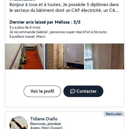
Bonjour à tous et à toutes, Je possède 5 diplômes dans
le secteur du bâtiment dont un CAP électricité, un CAP
chauffagiste, un CAP sanitaire, un BP en Installation
génie climatique et une MC maintenance des
Dernier avis laissé par Mélissa : 5/5
équipements thermique J'ai également obtenu la
Il y a plus de 6 mois
Je recommande Gabriel , personne super réactif et à l'écoute .
médaille d'or régional pour le Meilleur Apprenti de
Excellent travail. Merci
France dans le secteur de l'électricité en 2020 Je
répond à toutes demandes de réparation ou
modifications de plomberie et chauffage. Bien
cordialement, Monsieur Blanchard Gabriel
Voir le profil
Contacter
Particulier
Tidiane Diallo
Électricien, plombier
Angers (Henri Dunant)