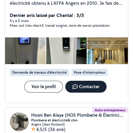
électricité obtenu à L'AFPA Angers en 2010. Je fais de
l'électricité depuis le collège. J'ai fait de l' intérim depuis
plus de treize ans, donc des connaissances diversifiées
Dernier avis laissé par Chantal : 5/5
en électricité générale. Je ferai de vos attentes une
Il y a 2 mois
Marc est très réactif, travail soigné, ravie de savoir prestation.
satisfaction personnelle.
Demande de travaux d’électricité
Pose d'interrupteur
Voir le profil
Contacter
Auto-entrepreneur
Hosni Ben Alaya (HOS Plomberie & Électricité&Clim)
Plomberie et électricité& clim
Angers (Jean Rostand)
4,5/5
(36 avis)