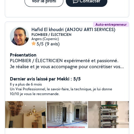
Voir le profil
Contacter
Auto-entrepreneur
Hafid El khoudri (ANJOU ARTI SERVICES)
PLOMBIER / ÉLECTRICIEN
Angers (Copernic)
5/5
(9 avis)
Présentation
PLOMBIER / ÉLECTRICIEN expérimenté et passionné.
Je réalise et je vous accompagne pour concrétiser vos
nouvelles installations ou vos projets de rénovations.
Disponible, réactif et mobile pour vos dépannages ou
Dernier avis laissé par Mekki : 5/5
prestations ponctuelles. Je vous propose mes services
Il y a plus de 6 mois
Un Vrai Professionnel, le savoir-faire, la technique, je lui donne
pour la réalisation de vos futurs belles cuisines et salles
10/10 je vous le recommande.
de bains. J'ai également des compétences en peinture,
tapisserie et montage de meubles...