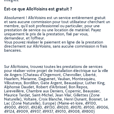
Est-ce que AlloVoisins est gratuit ?
Absolument ! AlloVoisins est un service entièrement gratuit
et sans aucune commission pour tout utilisateur cherchant un
membre, qu’il soit professionnel ou particulier, pour une
prestation de service ou une location de matériel. Payez
uniquement le prix de la prestation, fixé par vous,
demandeur, et l’offreur.
Vous pouvez réaliser le paiement en ligne de la prestation
directement sur AlloVoisins, sans aucune commission ni frais
bancaires.
Sur AlloVoisins, trouvez toutes les prestations de services
pour réaliser votre projet de Installation électrique sur la ville
de Angers (Chateau d'Orgemont, Chevrollier, Liberté,
Haarlem, Marianne, Daguenet, Vauban, Montesquieu,
Villoutreys, Bordillon, Gate Argent, Beauséjour, Luther King,
Alphonse Daudet, Robert d'Arbrissel, Bon Repos,
Lareveillère, Chambre aux Deniers, Copernic, Beaussier,
Maurice Tardat, Saint-Michel, Jean Vilar, Gillettes (Zone
Naturelle), Voltaire, Croix Blanche, Henri Dunant, Boisnet, Le
Lac (Zone Naturelle), Europe) (Maine-et-loire, 49100,
49000, 49051, 49240, 49130, 49020, 49070, 49100, 49006,
49124, 49009, 49937, 49937, 49010, 49008, 49800)