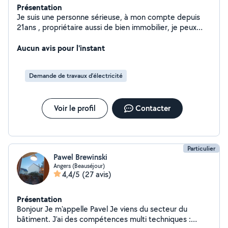
Présentation
Je suis une personne sérieuse, à mon compte depuis
21ans , propriétaire aussi de bien immobilier, je peux
vous rénover votre maison ou appartement isolation ,
cloison, peinture en plus de l'électricité et de la
Aucun avis pour l'instant
plomberie plus le dépannage Elec et plomberie Merci
Christophe
Demande de travaux d’électricité
Voir le profil
Contacter
Particulier
Pawel Brewinski
Angers (Beauséjour)
4,4/5
(27 avis)
Présentation
Bonjour Je m'appelle Pavel Je viens du secteur du
bâtiment. J'ai des compétences multi techniques :