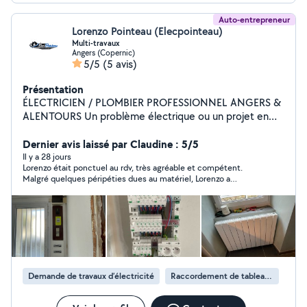
Auto-entrepreneur
Lorenzo Pointeau (Elecpointeau)
Multi-travaux
Angers (Copernic)
5/5
(5 avis)
Présentation
ÉLECTRICIEN / PLOMBIER PROFESSIONNEL ANGERS &
ALENTOURS Un problème électrique ou un projet en
cours ? Faites appel à un professionnel sérieux et
réactif. Dépannage rapide Installation électrique
Dernier avis laissé par Claudine : 5/5
Rénovation complète Mise aux normes Tableaux
Il y a 28 jours
Lorenzo était ponctuel au rdv, très agréable et compétent.
électriques Multi travaux Travail propre et soigné
Malgré quelques péripéties dues au matériel, Lorenzo a
Intervention rapide Devis gratuit Pas de borne de
persisté jusqu'au bon fonctionnement du ventilateur. Merci à
recharge
lui et je recommande
Demande de travaux d’électricité
Raccordement de tableau électrique