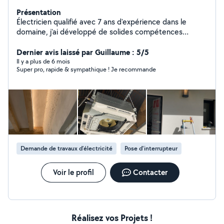
Présentation
Électricien qualifié avec 7 ans d'expérience dans le
domaine, j'ai développé de solides compétences
techniques et pratiques, aussi bien en installation qu'en
maintenance électrique. Titulaire d'un CAP Électricité,
Dernier avis laissé par Guillaume : 5/5
j'ai su mettre en œuvre mes connaissances au fil des
Il y a plus de 6 mois
Super pro, rapide & sympathique ! Je recommande
années sur divers chantiers, en respectant les normes
de sécurité. Je suis disponible pour pouvoir répondre à
vos besoins.
Demande de travaux d’électricité
Pose d'interrupteur
Voir le profil
Contacter
Réalisez vos Projets !