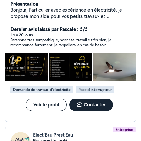
Présentation
Bonjour, Particulier avec expérience en électricité, je
propose mon aide pour vos petits travaux et
dépannages électriques : Prises, interrupteurs
Luminaires Petites pannes Remplacements simples
Dernier avis laissé par Pascale : 5/5
Dépannage 24/24 Travail sérieux et soigné. Disponible
Il y a 20 jours
Personne très sympathique, honnête, travaille très bien, je
rapidement. N'hésitez pas à me contacter.
recommande fortement, je rappellerai en cas de besoin
Demande de travaux d’électricité
Pose d'interrupteur
Voir le profil
Contacter
Entreprise
Elect’Eau Prest’Eau
Plomberie Électricité