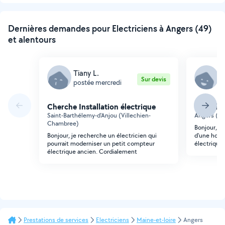
suivante
Dernières demandes pour Electriciens à Angers (49)
et alentours
Tiany L.
A
Sur devis
postée mercredi
p
Cherche Installation électrique
Cherche 
Saint-Barthélemy-d'Anjou (Villechien-
Angers (Br
Chambree)
Bonjour, j'a
Bonjour, je recherche un électricien qui
d'une horl
pourrait moderniser un petit compteur
électrique.
électrique ancien. Cordialement
Prestations de services
Electriciens
Maine-et-loire
Angers