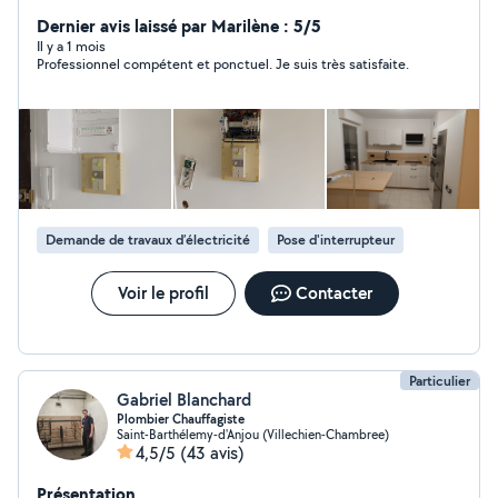
plomberie, électricité, plomberie, peinture, serrurerie.
20 d'expériences à votre service !
Dernier avis laissé par Marilène : 5/5
Il y a 1 mois
Professionnel compétent et ponctuel. Je suis très satisfaite.
Demande de travaux d’électricité
Pose d'interrupteur
Voir le profil
Contacter
Particulier
Gabriel Blanchard
Plombier Chauffagiste
Saint-Barthélemy-d'Anjou (Villechien-Chambree)
4,5/5
(43 avis)
Présentation