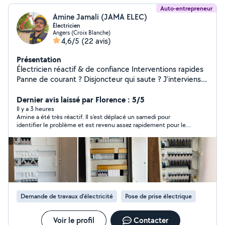
Auto-entrepreneur
Amine Jamali (JAMA ELEC)
Électricien
Angers (Croix Blanche)
4,6/5
(22 avis)
Présentation
Électricien réactif & de confiance Interventions rapides
Panne de courant ? Disjoncteur qui saute ? J'interviens
rapidement ! Installations neuves ou rénovations :
prises, éclairages, tableaux, etc. Mise aux normes NF C
Dernier avis laissé par Florence : 5/5
15-100 pour votre sécurité. Bornes de recharge pour
Il y a 3 heures
Amine a été très réactif. Il s'est déplacé un samedi pour
véhicules électriques installées chez vous. Maison
identifier le problème et est revenu assez rapidement pour le
connectée : éclairage intelligent, volets roulants,
solutionner. Bon artisan que je recommande.
chauffage pilotable. Travail soigné, devis rapide, tarifs
transparents. Contactez-moi, je suis à votre écoute
Demande de travaux d’électricité
Pose de prise électrique
Voir le profil
Contacter