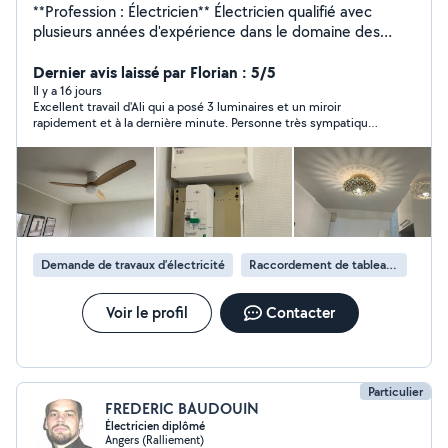
**Profession : Électricien** Électricien qualifié avec
plusieurs années d'expérience dans le domaine des
installations électriques. Je me spécialise les travaux
polyvalents tels que la peinture, le montage de meubles
Dernier avis laissé par Florian : 5/5
et les petites réparations. Ma priorité est de fournir un
Il y a 16 jours
Excellent travail d'Ali qui a posé 3 luminaires et un miroir
service fiable **Compétences :** - Installation et
rapidement et à la dernière minute. Personne très sympatique
dépannages électriques - Peinture et rénovation
et arrangeante de surcroît.
intérieure - Montage et assemblage de meubles - Petits
travaux de bricolage Montage de cuisine Placo Solde
Parquet Peinture tapisserie Je suis disponible pour des
missions ponctuelles ou des projets à plus long terme.
Cela peut être adapté selon vos besoins !
Demande de travaux d’électricité
Raccordement de tableau électrique
Voir le profil
Contacter
Particulier
FREDERIC BAUDOUIN
Électricien diplômé
Angers (Ralliement)