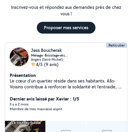
Inscrivez-vous et répondez aux demandes près de chez
vous !
Proposer mes services
Particulier
Jess Boucherak
Ménage -Bricolage-etc...
Angers (Saint-Michel)
4/5
(9 avis)
Présentation
Le cœur d'un quartier réside dans ses habitants. Allo-
Voisins contribue à renforcer la solidarité et l'entraide, à
une époque où le numérique nous éloigne de plus en
plus les uns des autres. J'aide les personnes à la
Dernier avis laissé par Xavier : 1/5
réalisation des tâches de la vie.J'aime rencontrer et
Il y a 2 mois
Membre de tres mauvaise esprit
aider.Je privilégie la bonne humeur. Ponctuelle, discrète,
rapide et efficace. Je suis passionnée, j'adore
apprendre et découvrir de nouvelles choses, j'aime faire
par moi-même, la satisfaction du travail bien fait et la