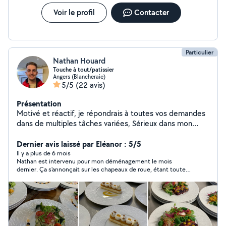
Voir le profil
Contacter
Particulier
Nathan Houard
Touche à tout/patissier
Angers (Blancheraie)
5/5
(22 avis)
Présentation
Motivé et réactif, je répondrais à toutes vos demandes
dans de multiples tâches variées, Sérieux dans mon
travail, la tâche sera effectuée selon vos souhaits.
Pâtissier et cuisinier de métier, Disponible pour toutes
Dernier avis laissé par Eléanor : 5/5
demandes d'entremet d'anniversaire, réalisation de
Il y a plus de 6 mois
Nathan est intervenu pour mon déménagement le mois
cocktail sucré et salé pour réception avec vos invités. Je
dernier. Ça s'annonçait sur les chapeaux de roue, étant toute
reste à disposition de vos demandes !
seule et ayant des horaires chargés j'ai préparé les meubles
comme j'ai pu, et donc, pas parfaitement. Non seulement
Nathan a été très compréhensif, mais également
extrêmement efficace avec le deuxième voisin venu nous
aider. J'ai des vieux meubles, lourds et encombrants, plusieurs
électroménagers et pourtant... en une heure et demi le camion
était chargé. Le déchargement a été tout aussi efficace, même