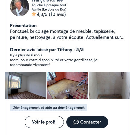
Touche à presque tout
Avrillé (Le Bois du Roi)
4,8/5
(10 avis)
Présentation
Ponctuel, bricolage montage de meuble, tapisserie,
peinture, nettoyage, à votre écoute. Actuellement sur
Angers, je réponds aux demandes que je peux assurer,
sans prétention. À vous rencontrer et vous aider. Au
Dernier avis laissé par Tiffany : 5/5
plaisir. François.
Il y a plus de 6 mois
merci pour votre disponibilité et votre gentillesse, je
recommande vivement!
Déménagement et aide au déménagement
Voir le profil
Contacter