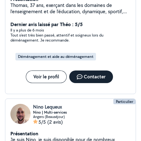
Thomas, 37 ans, exerçant dans les domaines de
l'enseignement et de l'éducation, dynamique, sportif,
souriant, et prêt à vous rendre de petits services
(manutention, transport de personnes, services aux
Dernier avis laissé par Théo : 5/5
personnes) dans la région angevine. N'hésitez pas !
Il y a plus de 6 mois
Tout s’est très bien passé, attentif et soigneux lors du
déménagement. Je recommande.
Déménagement et aide au déménagement
Voir le profil
Contacter
Particulier
Nino Lequeux
Nino | Multi-services
Angers (Beauséjour)
5/5
(2 avis)
Présentation
Je suis Nino, je suis disponible pour de nombreux