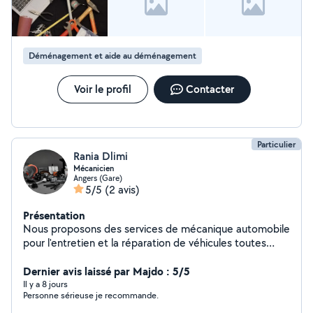
fierté de l'accomplissement personnel. Bricoler,
Réparer,Démonter,Assembler,Nettoyer,Plier,
Ranger,Transformer et Aider sont PASSION! Je maîtrise
aussi bien un balai qu'un marteau, qu'un tournevis qu'un
Déménagement et aide au déménagement
fer à repasser et je manie aussi bien mon PC que ma
perceuse. Je vous propose mes services :
Bricolage,Informatique,Ménage,Repassage,Aide à la
Voir le profil
Contacter
personne,Aide au déménagement,
Manutentionnaire,Réparation informatique et d'objets.
Je suis impatiente de vous rencontrer. A bientôt. Jess
Particulier
Rania Dlimi
Mécanicien
Angers (Gare)
5/5
(2 avis)
Présentation
Nous proposons des services de mécanique automobile
pour l'entretien et la réparation de véhicules toutes
marques. Nous assurons également l'achat et la vente
de véhicules d'occasion. Prestations réalisées : *
Dernier avis laissé par Majdo : 5/5
Diagnostic des pannes mécaniques. * Vidange et
Il y a 8 jours
Personne sérieuse je recommande.
remplacement des filtres. * Changement des
plaquettes et disques de frein. * Remplacement de