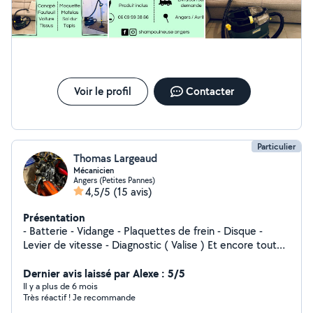
n'hésitez pas à me contacter.
Voir le profil
Contacter
Particulier
Thomas Largeaud
Mécanicien
Angers (Petites Pannes)
4,5/5
(15 avis)
Présentation
- Batterie - Vidange - Plaquettes de frein - Disque -
Levier de vitesse - Diagnostic ( Valise ) Et encore tout
autre chose. N'hésitez pas !!
Dernier avis laissé par Alexe : 5/5
Il y a plus de 6 mois
Très réactif ! Je recommande