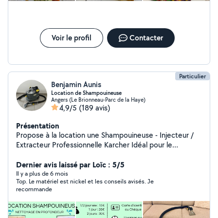
pour ce qui allait à l'étage. J'ai été vraiment impressionnée et je
remercie encore Nathan pour son aide. Vous pouvez faire appel
à lui les yeux fermés, c'est une très bonne personne.
Voir le profil
Contacter
Particulier
Benjamin Aunis
Location de Shampouineuse
Angers (Le Brionneau-Parc de la Haye)
4,9/5
(189 avis)
Présentation
Propose à la location une Shampouineuse - Injecteur /
Extracteur Professionnelle Karcher Idéal pour le
nettoyage : - Moquette - Sol dur - Tapis - Matelas -
Fauteuil - Canapé - Tissus / Textile - Siège de voiture
Dernier avis laissé par Loïc : 5/5
Tarif ( Produit inclus ) : - 1/2 Journée : 15e - 1 Jour : 20e -
Il y a plus de 6 mois
Top. Le matériel est nickel et les conseils avisés. Je
2 Jours : 30e Possibilité de livrer la machine à votre
recommande
domicile. Caution : - Chèque non encaissée Ou - Carte
d'identité Matériel Professionnel, simple d'utilisation,
puissant et très efficace. Pour plus de renseignements,