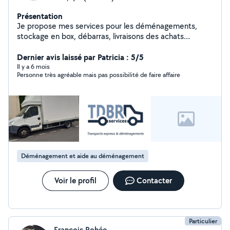
Présentation
Je propose mes services pour les déménagements,
stockage en box, débarras, livraisons des achats
d'électroménagers et mobiliers ou évacuation en
déchetterie.Possibilité de montage du mobilier selon
Dernier avis laissé par Patricia : 5/5
disponibilités. Capacité professionnelle transport de
Il y a 6 mois
Personne très agréable mais pas possibilité de faire affaire
marchandises à l'appui !
Déménagement et aide au déménagement
Voir le profil
Contacter
Particulier
François Rohée