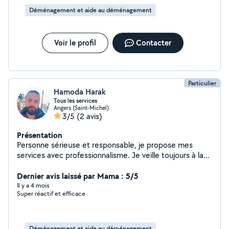
Déménagement et aide au déménagement
Voir le profil
Contacter
Particulier
Hamoda Harak
Tous les services
Angers (Saint-Michel)
3/5
(2 avis)
Présentation
Personne sérieuse et responsable, je propose mes
services avec professionnalisme. Je veille toujours à la
satisfaction des clients et je respecte les délais avec
attention aux détails. Service de peinture et de pose de
Dernier avis laissé par Mama : 5/5
papier peint avec expérience 10ans
Il y a 4 mois
Super réactif et efficace
Déménagement et aide au déménagement