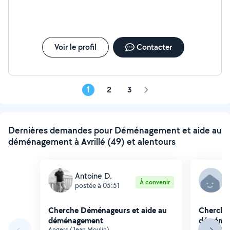
J'avais explicitement demandé 1h de prestation et il est reparti
au bout de 18 min montre en main. De plus, un meuble qui ne
m'appartient pas a été cassé au passage. Très déçu de son
comportement.
Voir le profil
Contacter
1
2
3
Page
suivante
Dernières demandes pour Déménagement et aide au
déménagement à Avrillé (49) et alentours
Antoine D.
M
À convenir
postée à 05:51
p
Cherche Déménageurs et aide au
Cherche
déménagement
déména
Angers (Jean Moulin)
Angers (Be