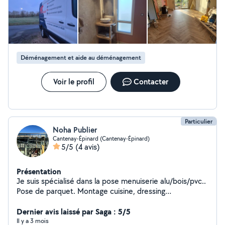
même réparé un garde-boue sur le camion loué. J’ai beaucoup
apprécié leur gentillesse, leur disponibilité et leur sens du
service. Je recommande vivement.
Déménagement et aide au déménagement
Voir le profil
Contacter
Particulier
Noha Publier
Cantenay-Épinard (Cantenay-Épinard)
5/5
(4 avis)
Présentation
Je suis spécialisé dans la pose menuiserie alu/bois/pvc..
Pose de parquet. Montage cuisine, dressing
Changement et réparation volet roulant et BSO
Déménagement, manutention..
Dernier avis laissé par Saga : 5/5
Il y a 3 mois