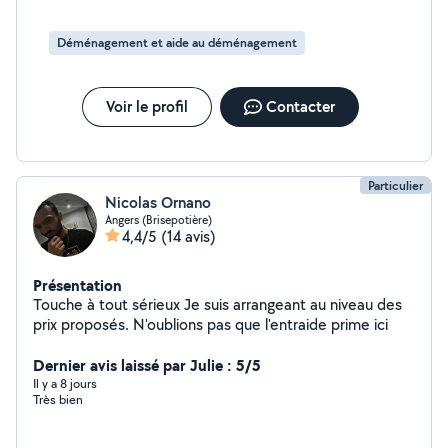
batteries. * Réparation et entretien du système de
suspension. * Remplacement de courroies et de pièces
Déménagement et aide au déménagement
d'usure. * Montage et remplacement de pneumatiques.
* Contrôle et entretien général du véhicule. Véhicule de
prêt : Un véhicule de prêt peut être mis à disposition,
Voir le profil
Contacter
selon disponibilité, pendant la durée des réparations ou
de l'entretien.
Particulier
Nicolas Ornano
Angers (Brisepotière)
4,4/5
(14 avis)
Présentation
Touche à tout sérieux Je suis arrangeant au niveau des
prix proposés. N'oublions pas que l'entraide prime ici
Dernier avis laissé par Julie : 5/5
Il y a 8 jours
Très bien