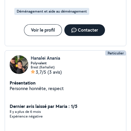
emménagement ou d'un déménagement, je suis
disponible pour vous accompagner dans les meilleures
Déménagement et aide au déménagement
conditions. N'hésitez pas à me contacter pour discuter
de vos besoins. Je réponds rapidement et m'engage à
fournir un travail sérieux et de qualité. Disponible en
Voir le profil
Contacter
semaine et le week-end selon mes horaires de travail.
Particulier
Hanalei Anania
Polyvalent
Brest (Kerhallet)
3,7/5
(3 avis)
Présentation
Personne honnête, respect
Dernier avis laissé par Maria : 1/5
Il y a plus de 6 mois
Expérience négative