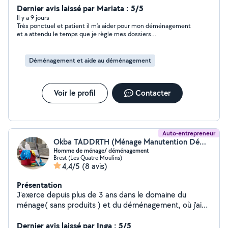
effectuer différentes petites tâches, je suis sociable et
Dernier avis laissé par Mariata : 5/5
j'apprends rapidement de nouvelles choses.
Il y a 9 jours
Très ponctuel et patient il m’a aider pour mon déménagement
et a attendu le temps que je règle mes dossiers
d’emménagement merci beaucoup monsieur
Déménagement et aide au déménagement
Voir le profil
Contacter
Auto-entrepreneur
Okba TADDRTH (Ménage Manutention Déménagement)
Homme de ménage/ déménagement
Brest (Les Quatre Moulins)
4,4/5
(8 avis)
Présentation
J'exerce depuis plus de 3 ans dans le domaine du
ménage( sans produits ) et du déménagement, où j'aide
et j'accompagne les personnes dans leurs tâches du
quotidien. Ces activités me permettent également de
Dernier avis laissé par Inga : 5/5