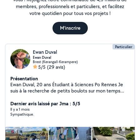
membres, professionnels et particuliers, et facilitez
votre quotidien pour tous vos projets !
M'inscrire
Particulier
Ewan Duval
Ewan Duval
Brest (Kerangall-Kerampere)
5/5
(29 avis)
Présentation
Ewan Duval, 20 ans Étudiant à Sciences Po Rennes Je
suis à la recherche de petits boulots sur mon temps
libre afin de pouvoir mettre de l'argent de côté pour ma
vie étudiante et aider le voisinage dans les domaines
Dernier avis laissé par Jma : 5/5
suivants : - Déménagements - Jardinage - Cours
Il y a 1 mois
Sympathique.
particuliers - Bâtiments - Service à la personne - Peinture
- Babysitting