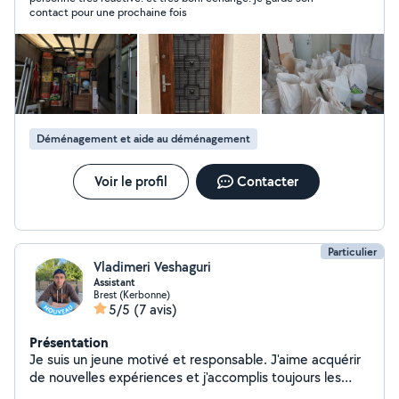
avec des tarifs justes et une relation de confiance. Mes
contact pour une prochaine fois
prestations : Déménagement de particuliers et
d'entreprises Débarras de maisons, appartements,
caves, greniers et locaux professionnels Livraison de
meubles, électroménager et objets volumineux
Montage et installation de mobilier Manutention et aide
au transport Basé dans le Finistère, j'interviens sur
l'ensemble du département ainsi que dans les secteurs
Déménagement et aide au déménagement
environnants selon vos besoins.
Voir le profil
Contacter
Particulier
Vladimeri Veshaguri
Assistant
Brest (Kerbonne)
5/5
(7 avis)
Présentation
Je suis un jeune motivé et responsable. J'aime acquérir
de nouvelles expériences et j'accomplis toujours les
tâches qui me sont confiées avec sérieux. Je peux