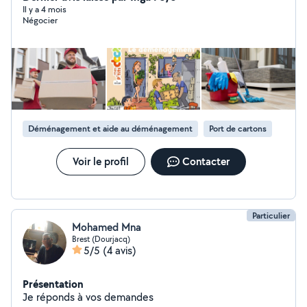
compléter mes revenus afin de subvenir à mes besoins
Il y a 4 mois
Négocier
en fin de mois
Déménagement et aide au déménagement
Port de cartons
Voir le profil
Contacter
Particulier
Mohamed Mna
Brest (Dourjacq)
5/5
(4 avis)
Présentation
Je réponds à vos demandes