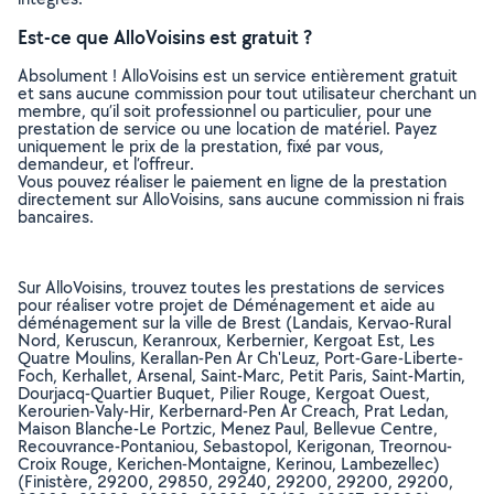
Est-ce que AlloVoisins est gratuit ?
Absolument ! AlloVoisins est un service entièrement gratuit
et sans aucune commission pour tout utilisateur cherchant un
membre, qu’il soit professionnel ou particulier, pour une
prestation de service ou une location de matériel. Payez
uniquement le prix de la prestation, fixé par vous,
demandeur, et l’offreur.
Vous pouvez réaliser le paiement en ligne de la prestation
directement sur AlloVoisins, sans aucune commission ni frais
bancaires.
Sur AlloVoisins, trouvez toutes les prestations de services
pour réaliser votre projet de Déménagement et aide au
déménagement sur la ville de Brest (Landais, Kervao-Rural
Nord, Keruscun, Keranroux, Kerbernier, Kergoat Est, Les
Quatre Moulins, Kerallan-Pen Ar Ch'Leuz, Port-Gare-Liberte-
Foch, Kerhallet, Arsenal, Saint-Marc, Petit Paris, Saint-Martin,
Dourjacq-Quartier Buquet, Pilier Rouge, Kergoat Ouest,
Kerourien-Valy-Hir, Kerbernard-Pen Ar Creach, Prat Ledan,
Maison Blanche-Le Portzic, Menez Paul, Bellevue Centre,
Recouvrance-Pontaniou, Sebastopol, Kerigonan, Treornou-
Croix Rouge, Kerichen-Montaigne, Kerinou, Lambezellec)
(Finistère, 29200, 29850, 29240, 29200, 29200, 29200,