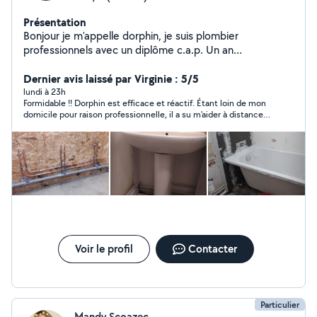
Présentation
Bonjour je m'appelle dorphin, je suis plombier
professionnels avec un diplôme c.a.p. Un an
d'expérience en plomberie et polyvalant aussi, donc je
suis un bon bricoleur
Dernier avis laissé par Virginie : 5/5
lundi à 23h
Formidable !! Dorphin est efficace et réactif. Étant loin de mon
domicile pour raison professionnelle, il a su m'aider à distance.
Un grand merci à lui pour son professionnalisme et sa
gentillesse . Je recommande les yeux fermés
Voir le profil
Contacter
Particulier
Mandy Scoazec