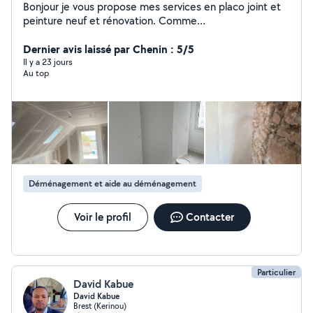
Bonjour je vous propose mes services en placo joint et
peinture neuf et rénovation. Comme
plafond,rempants,cloisons, isolation combles
aménages,garage,bâti support wc suspendu et joints sur
Dernier avis laissé par Chenin : 5/5
plaques de plâtre.peinture intérieur pour toutes vos
Il y a 23 jours
Au top
bricolages n'hésitez pas à me contacter merci
Déménagement et aide au déménagement
Voir le profil
Contacter
Particulier
David Kabue
David Kabue
Brest (Kerinou)