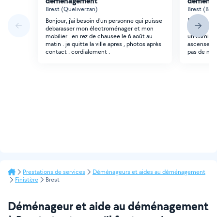
déménagement
déména
Brest (Queliverzan)
Brest (Bon
Bonjour, j'ai besoin d'un personne qui puisse
Bonjour, c
debarasser mon électroménager et mon
demain a B
mobilier . en rez de chausee le 6 août au
un camion 
matin . je quitte la ville apres , photos après
ascenseur 
contact . cordialement .
pas de meu
Prestations de services
Déménageurs et aides au déménagement
Finistère
Brest
Déménageur et aide au déménagement