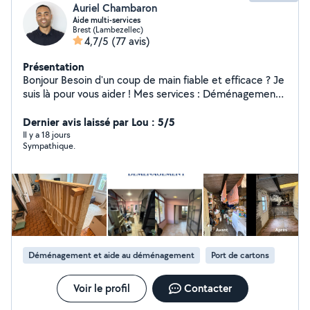
Auriel Chambaron
Aide multi-services
Brest (Lambezellec)
4,7/5
(77 avis)
Présentation
Bonjour Besoin d'un coup de main fiable et efficace ? Je
suis là pour vous aider ! Mes services : Déménagement
& manutention Transport de colis / objets encombrants
Montage de meubles & petit bricolage Nettoyage
Dernier avis laissé par Lou : 5/5
(logement, voiture, fin de chantier, remise en état)
Il y a 18 jours
Sympathique.
Garde d'animaux Sérieux, ponctuel et soigneux Matériel
adapté selon la mission Toujours dans la bonne humeur
Mon objectif : vous simplifier la vie avec un service
rapide et de qualité. N'hésitez pas à me contacter, je
réponds rapidement À très bientôt !
Déménagement et aide au déménagement
Port de cartons
Voir le profil
Contacter