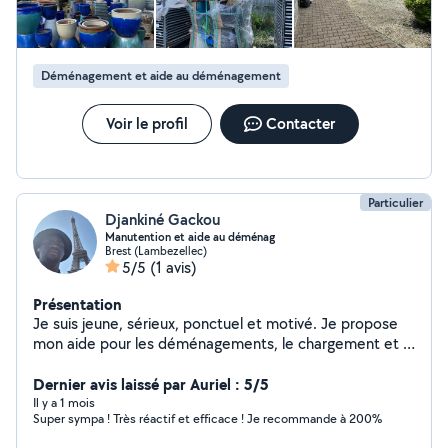
Déménagement et aide au déménagement
Voir le profil
Contacter
Particulier
Djankiné Gackou
Manutention et aide au déménag
Brest (Lambezellec)
5/5
(1 avis)
Présentation
Je suis jeune, sérieux, ponctuel et motivé. Je propose
mon aide pour les déménagements, le chargement et le
déchargement de meubles, le transport d'objets, ainsi
que les différents travaux de manutention. Habitué aux
Dernier avis laissé par Auriel : 5/5
déménagements, je suis efficace, soigneux et
Il y a 1 mois
Super sympa ! Très réactif et efficace ! Je recommande à 200%
respectueux de vos biens. Que ce soit pour déplacer
des meubles, porter des cartons ou vous aider lors d'un