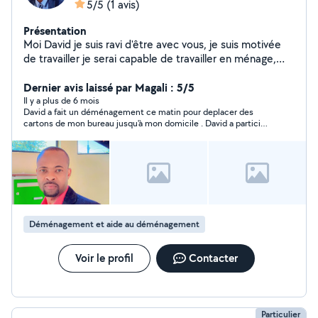
5/5
(1 avis)
Présentation
Moi David je suis ravi d'être avec vous, je suis motivée
de travailler je serai capable de travailler en ménage,
mécanique , jardinage, en cuisine, en peinture et
d'autres bricolage
Dernier avis laissé par Magali : 5/5
Il y a plus de 6 mois
David a fait un déménagement ce matin pour deplacer des
cartons de mon bureau jusqu'à mon domicile . David a participé
en équipe pour mettre dans un fourgon et ranger dans un
garage et un sous sol. Merci pour le travail qui a été bien
effectué
Déménagement et aide au déménagement
Voir le profil
Contacter
Particulier