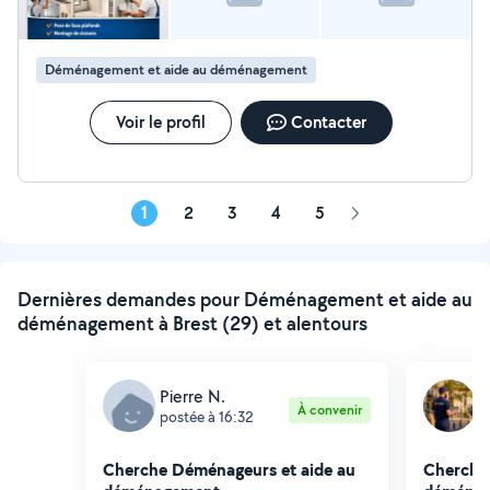
Déménagement et aide au déménagement
Voir le profil
Contacter
1
2
3
4
5
Page
suivante
Dernières demandes pour Déménagement et aide au
déménagement à Brest (29) et alentours
Pierre N.
A
À convenir
postée à 16:32
p
Cherche Déménageurs et aide au
Cherche