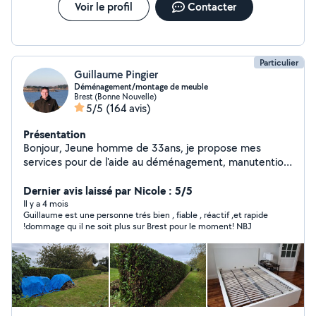
Voir le profil
Contacter
Particulier
Guillaume Pingier
Déménagement/montage de meuble
Brest (Bonne Nouvelle)
5/5
(164 avis)
Présentation
Bonjour, Jeune homme de 33ans, je propose mes
services pour de l'aide au déménagement, manutention,
livraison d'objets, évacuation encombrant, montage de
meuble sur Brest et alentours. Je propose également
Dernier avis laissé par Nicole : 5/5
mes services de petit jardinage, taille de haie,
Il y a 4 mois
Guillaume est une personne trés bien , fiable , réactif ,et rapide
débroussaillage, tonte de pelouse. Expérience,
!dommage qu il ne soit plus sur Brest pour le moment! NBJ
motivation et sérieux garanti ! Je peux également
mettre à votre disposition si besoin, une seconde
personne (ou plus). Je me tiens à votre disposition pour
toutes informations complémentaires.