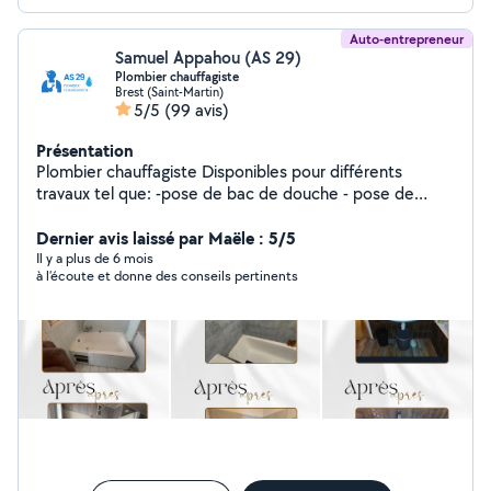
Auto-entrepreneur
Samuel Appahou (AS 29)
Plombier chauffagiste
Brest (Saint-Martin)
5/5
(99 avis)
Présentation
Plombier chauffagiste Disponibles pour différents
travaux tel que: -pose de bac de douche - pose de
paroi -Rénovation salle de bain - création de salle de
bain -débouchage toilette, salle de bain, évier -
Dernier avis laissé par Maële : 5/5
installation chaudière / ballon d'eau chaude -Pose WC -
Il y a plus de 6 mois
à l’écoute et donne des conseils pertinents
Installation évier -Pose de radiateur Ext..