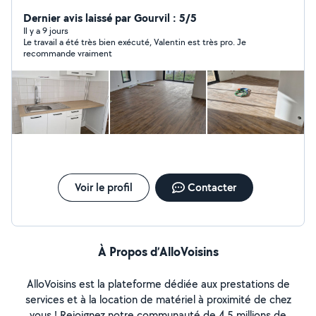
petite électricité un peu de plomberie style
branchement d évier,lavabo je pose des cuisines
Dernier avis laissé par Gourvil : 5/5
dressing meuble de salle de bain.... et aussi tout ce qui
Il y a 9 jours
Le travail a été très bien exécuté, Valentin est très pro. Je
est parquet stratifiés, pvc, terrasse bois et composite
recommande vraiment
J'aime le travail bien fait et je suis très minutieux
Voir le profil
Contacter
À Propos d’AlloVoisins
AlloVoisins est la plateforme dédiée aux prestations de
services et à la location de matériel à proximité de chez
vous ! Rejoignez notre communauté de 4,5 millions de