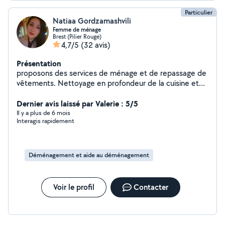
Particulier
Natiaa Gordzamashvili
Femme de ménage
Brest (Pilier Rouge)
4,7/5
(32 avis)
Présentation
proposons des services de ménage et de repassage de
vêtements. Nettoyage en profondeur de la cuisine et
de la salle de bain. Vous pouvez compter sur moi.
versement au CESU ou autre. J'habite à Brest, 29200.
Dernier avis laissé par Valerie : 5/5
Cordialement, Natia Gordzamashvili
Il y a plus de 6 mois
Interagis rapidement
Déménagement et aide au déménagement
Voir le profil
Contacter