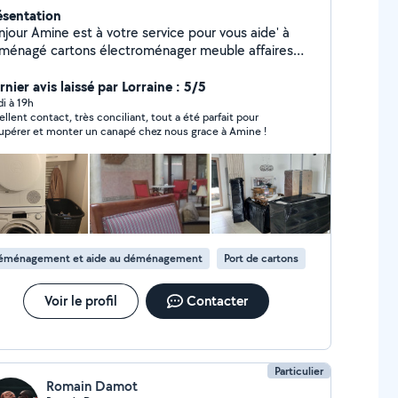
ésentation
à votre service pour vous aide' à
é cartons électroménager meuble affaires
rsonnel ou colis quelques soit escalier ou ascenseur
e et démontage Protection des affaires Travail
nier avis laissé par Lorraine : 5/5
 toute sécurité et plein de confiance pour vous
di à 19h
ellent contact, très conciliant, tout a été parfait pour
arrasser encombrants . Évacuation
upérer et monter un canapé chez nous grace à Amine !
ravats Livraison manutention et transport de
colis 7 jours / 7 Disponible à tout moment Merci Amine
éménagement et aide au déménagement
Port de cartons
Voir le profil
Contacter
Particulier
Romain Damot