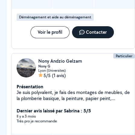
Déménagement et aide au déménagement
Voir le profil
Contacter
Particulier
Nony Andzio Gelzam
Nony G
Lyon (Universites)
5/5
(1 avis)
Présentation
Je suis polyvalent, je fais des montages de meubles, de
la plomberie basique, la peinture, papier peint,
nettoyage de voiture a domicile,des livraisons, des
déménagements le ménage et remise en état. Je suis
Dernier avis laissé par Sabrina : 5/5
très organisés et flexible.
Il y a 3 mois
Très pro je recommande