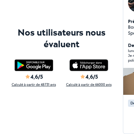
Pr
Bonjo
Nos utilisateurs nous
Sportif - Manutention
Net
évaluent
person
Der
moto s
lun
Je 
Ce 
poli et pro
de 
soin
4,6/5
4,6/5
Calculé à partir de 48731 avis
Calculé à partir de 66000 avis
D