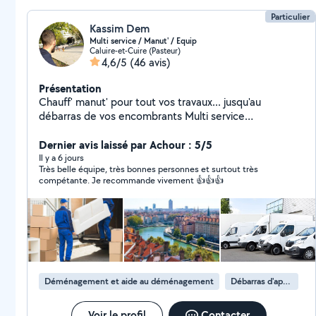
Particulier
Kassim Dem
Multi service / Manut' / Equip
Caluire-et-Cuire (Pasteur)
4,6/5
(46 avis)
Présentation
Chauff' manut' pour tout vos travaux... jusqu'au
débarras de vos encombrants Multi service
manutention de niveau professionnel polyvalent
respectueux et à l'écoute du client.
Dernier avis laissé par Achour : 5/5
Il y a 6 jours
Très belle équipe, très bonnes personnes et surtout très
compétante. Je recommande vivement 👍👍👍
Déménagement et aide au déménagement
Débarras d'appartement
Voir le profil
Contacter