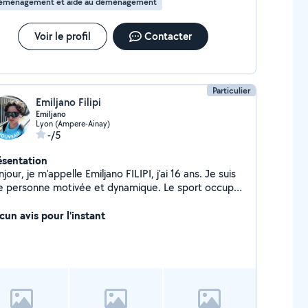
éménagement et aide au déménagement
Voir le profil
Contacter
Particulier
Emiljano Filipi
Emiljano
Lyon (Ampere-Ainay)
-/5
ésentation
jour, je m'appelle Emiljano FILIPI, j'ai 16 ans. Je suis
e personne motivée et dynamique. Le sport occupe
 place importante dans ma vie : il m'a appris la
cipline, la persévérance et le goût de l'effort. J'aime
cun avis pour l'instant
lever de nouveaux défis et apprendre de nouvelles
oses. Je suis sérieux, respectueux et je donne
ujours le meilleur de moi-même dans ce que
ntreprends.