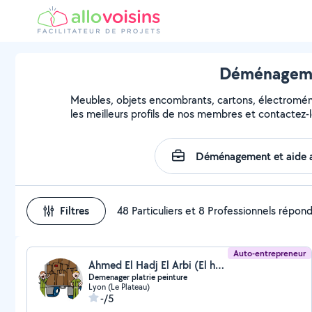
Déménagemen
Meubles, objets encombrants, cartons, électroména
les meilleurs profils de nos membres et contactez-l
Filtres
48 Particuliers et 8 Professionnels répon
Auto-entrepreneur
Ahmed El Hadj El Arbi (El hadj)
Demenager platrie peinture
Lyon (Le Plateau)
-/5