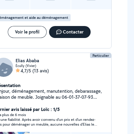
éménagement et aide au déménagement
Voir le profil
Contacter
Particulier
Elias Ababa
Écully (Vivier)
4,7/5
(13 avis)
ésentation
njour, déménagement, manutention, debarassage,
on de meuble. Joignable au 06-01-37-07-93
ntactez moi directement
nier avis laissé par Loïc : 1/5
y a plus de 6 mois
une fiabilité. Après avoir convenu d'un prix et d'un rendez-
s pour déménager un meuble, aucune nouvelles d'Elias le
r J. Après plusieurs relances il me répond a peine par SMS et
 jamais décroché son téléphone. A fuir !