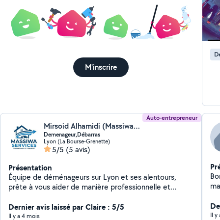
D
M'inscrire
Auto-entrepreneur
Mirsoid Alhamidi (Massiwa-services)
Demenageur,Débarras
Lyon (La Bourse-Grenette)
5/5
(5 avis)
Pr
Présentation
Bon
Équipe de déménageurs sur Lyon et ses alentours,
ma
prête à vous aider de manière professionnelle et
01
sérieuse pour tous vos besoins. Nous intervenons pour
De
le transport, chargement et déchargement, ainsi que le
Dernier avis laissé par Claire : 5/5
Il 
montage et démontage de meubles et leur installation
Il y a 4 mois