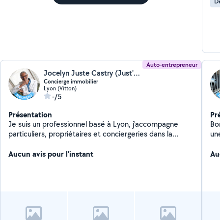
D
Auto-entrepreneur
Jocelyn Juste Castry (Just'For)
Concierge immobilier
Lyon (Vitton)
-/5
Présentation
Pr
Je suis un professionnel basé à Lyon, j'accompagne
Bon
particuliers, propriétaires et conciergeries dans la
un
gestion opérationnelle de leurs logements et de leurs
une
événements. J'interviens avec sérieux, réactivité et le
Aucun avis pour l'instant
dis
Au
sens du détail pour des prestations de : Ménage Airbnb
re
et locations courte durée Check-in / Check-out
ch
Contrôle qualité des logements Inventaire et remise en
to
état Assistance voyageurs Services de conciergerie
j'e
Aide ponctuelle et prestations de service Mon objectif
est simple : offrir un service fiable, soigné et instaurer