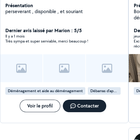
Présentation
Pr
perseverant , disponible , et souriant
Bonjour Amine est 
déménag
pe
Dernier avis laissé par Marion : 5/5
Montag
Der
en
Il y a 1 mois
jeu
Très sympa et super serviable, merci beaucoup !
Exc
satisfaire Déb
réc
déchets g
Déménagement et aide au déménagement
Débarras d'appartement
D
Voir le profil
Contacter