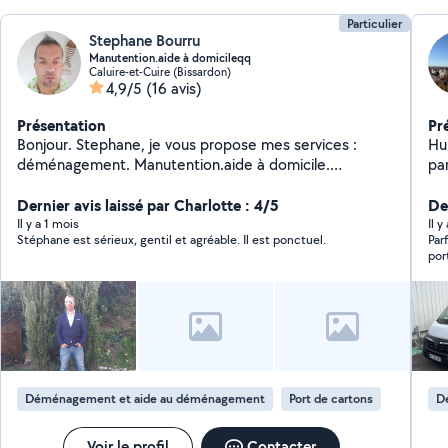
Particulier
Stephane Bourru
Manutention.aide à domicileqq
Caluire-et-Cuire (Bissardon)
4,9/5
(16 avis)
Présentation
Pr
Bonjour. Stephane, je vous propose mes services :
Hu
déménagement. Manutention.aide à domicile.
pa
Courses... Je peux me rendre disponible très
rapidement , j habite caluire et je me déplace en
Dernier avis laissé par Charlotte : 4/5
Der
voiture ou vélo pour intervention Lyon. Je suis sérieux ,
Il y a 1 mois
Il 
Stéphane est sérieux, gentil et agréable. Il est ponctuel.
Par
efficace.. Au plaisir. Et à bientôt. Stephane
porter mo
pou
Déménagement et aide au déménagement
Port de cartons
D
Voir le profil
Contacter