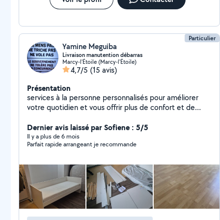
Particulier
Yamine Meguiba
Livraison manutention débarras
Marcy-l'Étoile (Marcy-l'Étoile)
4,7/5
(15 avis)
Présentation
services à la personne personnalisés pour améliorer
votre quotidien et vous offrir plus de confort et de
tranquillité. Débarras,Montage meuble en kit, Aide à la
manutention ect...
Dernier avis laissé par Sofiene : 5/5
Il y a plus de 6 mois
Parfait rapide arrangeant je recommande