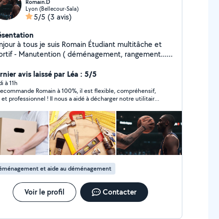
Romain.D
Lyon (Bellecour-Sala)
5/5
(3 avis)
ésentation
ur à tous je suis Romain Étudiant multitâche et
 ( déménagement, rangement...) -
toyage ( jardin, voiture, Maison, vitre,...) - Aide à la
ne ( course,...) Moyen de déplacement : vélo /
nier avis laissé par Léa : 5/5
elon la distance Disponible et ce même le Soir
di à 11h
recommande Romain à 100%, il est flexible, compréhensif,
serait avec plaisir que je vous aiderai
fessionnel ! Il nous a aidé à décharger notre utilitaire
déménagement afin de tout monter à l’appartement avec
 et organisation, je referai appel à lui !
éménagement et aide au déménagement
Voir le profil
Contacter