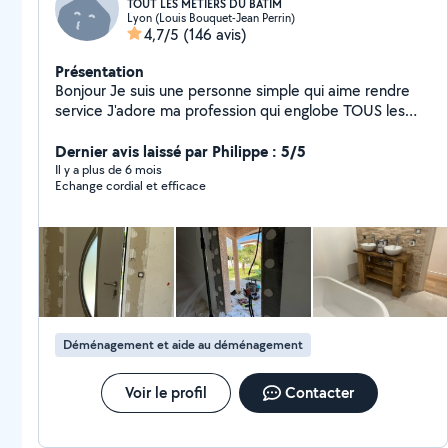
TOUT LES MÉTIERS DU BATIM
Lyon (Louis Bouquet-Jean Perrin)
4,7/5
(146 avis)
Présentation
Bonjour Je suis une personne simple qui aime rendre
service J'adore ma profession qui englobe TOUS les
métiers du bâtiment En activité dans ce domaine
depuis plus de 20 ans En passant par les choses les
Dernier avis laissé par Philippe : 5/5
plus simples aux plus complexes je saurais vous donner
Il y a plus de 6 mois
Echange cordial et efficace
entière satisfaction et bien plus encore Passionné
d'électronique et de bricolage avec création de
meubles en tout genre, j'aime également la photo
vidéo ainsi que l'aquariophilie Au plaisir de vous
connaître
Déménagement et aide au déménagement
Voir le profil
Contacter