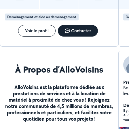
une relation de confiance durable avec mes clients.
"J'accorde une importance particulière à la qualité du
service, à la communication et au respect des
Déménagement et aide au déménagement
D
logements confiés." Disponible sur Lyon, Villeurbanne
et la métropole lyonnaise.
Voir le profil
Contacter
À Propos d’AlloVoisins
Pr
AlloVoisins est la plateforme dédiée aux
Bo
prestations de services et à la location de
livrais
matériel à proximité de chez vous ! Rejoignez
co
Der
notre communauté de 4,5 millions de membres,
Il 
professionnels et particuliers, et facilitez votre
Auc
quotidien pour tous vos projets !
vou
jou
n'a