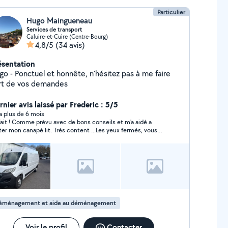
Particulier
Hugo Maingueneau
Services de transport
Caluire-et-Cuire (Centre-Bourg)
4,8/5
(34 avis)
ésentation
go - Ponctuel et honnête, n'hésitez pas à me faire
rt de vos demandes
nier avis laissé par Frederic : 5/5
y a plus de 6 mois
fait ! Comme prévu avec de bons conseils et m'a aidé a
n canapé lit. Trés content ...Les yeux fermés, vous
vez y aller... Frédéric
éménagement et aide au déménagement
Voir le profil
Contacter