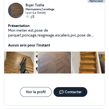
Particulier
Bujar Tusha
Mennussiere,Carrellage.
Lyon (La Garde)
-/5
Présentation
Mon metier est,pose de
parquet,poncage,reagreage,escaliers,pvc,pose de
carrelage(sol/faience).
Aucun avis pour l'instant
Voir le profil
Contacter