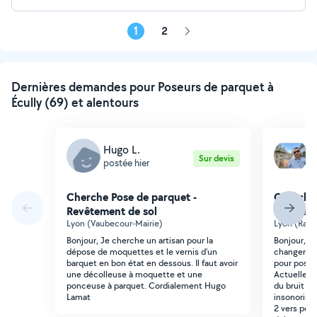
1
2
Page
suivante
Dernières demandes pour Poseurs de parquet à
Écully (69) et alentours
Hugo L.
J
Sur devis
postée hier
p
Cherche Pose de parquet -
Cherche 
Revêtement de sol
Revêteme
Lyon (Vaubecour-Mairie)
Lyon (Ram
Bonjour, Je cherche un artisan pour la
Bonjour, N
dépose de moquettes et le vernis d'un
changer le
barquet en bon état en dessous. Il faut avoir
pour poser
une décolleuse à moquette et une
Actuelleme
ponceuse à parquet. Cordialement Hugo
du bruit de
Lamat
insonorise
2 vers per