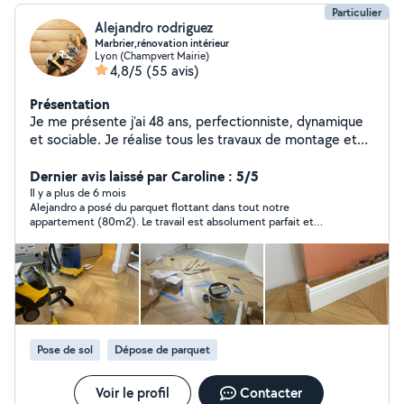
Particulier
Alejandro rodriguez
Marbrier,rénovation intérieur
Lyon (Champvert Mairie)
4,8/5
(55 avis)
Présentation
Je me présente j'ai 48 ans, perfectionniste, dynamique
et sociable. Je réalise tous les travaux de montage et
démontage de meubles. J'ai 20 ans d'expérience dans
le bâtiment : tous types de travaux, rénovation
Dernier avis laissé par Caroline : 5/5
complète, sdb, pose de parquet, carrelage, faïence,
Il y a plus de 6 mois
Alejandro a posé du parquet flottant dans tout notre
terrasse, placo, peinture, cuisine, plomberie...
appartement (80m2). Le travail est absolument parfait et
magnifique. Alejandro a le souci du détail, tout en étant
extrêmement agréable et sympathique. Nous vous
recommandons ses services les yeux fermés !!
Pose de sol
Dépose de parquet
Voir le profil
Contacter