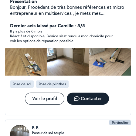
Présentation
Bonjour, Procédant de très bonnes références et micro
entrepreneur en multiservices , je mets mes
compétences à votre service Homme toutes mains
petits travaux de bricolage en tout genre, montage de
Dernier avis laissé par Camille : 5/5
meubles, pose de cuisine, pose de parquet, peinture,
Il y a plus de 6 mois
Réactif et disponible, Fabrice s'est rendu à mon domicile pour
carrelage ... En espérant vous rendre service
voir les options de réparation possible.
Cordialement
Pose de sol
Pose de plinthes
Voir le profil
Contacter
Particulier
B B
Poseur de sol souple