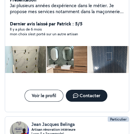
Jai plusieurs années dexpérience dans le métier. Je
propose mes services notamment dans la maçonnerie,
la pose de carrelage, la plomberie, lélectricité, la pose
de placo, etc.
Dernier avis laissé par Patrick : 5/5
Il y a plus de 6 mois
mon choix s'est porté sur un autre artisan
Voir le profil
Contacter
Particulier
Jean Jacques Belinga
Artisan rénovation intérieure
Lyon (La Sauvegarde)