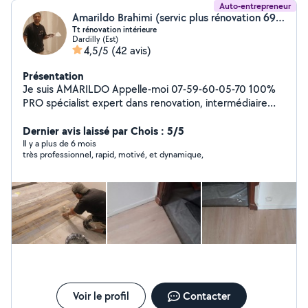
Auto-entrepreneur
Amarildo Brahimi (servic plus rénovation 69570)
Tt rénovation intérieure
Dardilly (Est)
4,5/5
(42 avis)
Présentation
Je suis AMARILDO Appelle-moi 07-59-60-05-70 100%
PRO spécialist expert dans renovation, intermédiaire
chantier, et économiste de construction, motivé,
rapide, sérieux, plus de 17 ans dans métier, Je vous offre
Dernier avis laissé par Chois : 5/5
mes services rénovation intérieur, peinture, deco,
Il y a plus de 6 mois
très professionnel, rapid, motivé, et dynamique,
texture, papier peint, examine toutes les supports
abîmé humide, sèche, farineuse, réparation de mur
fissures, placo plâtre ,mure, cloison, faux plafond, bande
de joint, isolation thermique, acoustique Iso phonique,
raticage, ponçage, rebouchage, masticage, lissage,
boiserie, cadre, porte, fenêtre, parquet, carrelage,
fayance, ragréage, chape, RDV SUR PLACE GRATUIT
JUSQU'À 100KM DE DISTANCE POUR EXAMINE VOTRE
PROJET ET POUR VOUS FAIRE UN DEVIS
RAISONNABLE, examination, GRATUIT,déplacement
GRATUIT, et devis GRATUIT, pour tt type de service j'ai
Voir le profil
Contacter