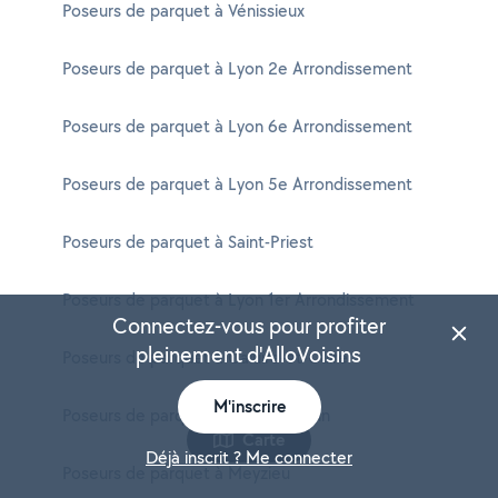
Poseurs de parquet à Vénissieux
Poseurs de parquet à Lyon 2e Arrondissement
Poseurs de parquet à Lyon 6e Arrondissement
Poseurs de parquet à Lyon 5e Arrondissement
Poseurs de parquet à Saint-Priest
Poseurs de parquet à Lyon 1er Arrondissement
Connectez-vous pour profiter
pleinement d'AlloVoisins
Poseurs de parquet à Caluire-et-Cuire
M'inscrire
Poseurs de parquet à Vaulx-en-Velin
Carte
Déjà inscrit ? Me connecter
Poseurs de parquet à Meyzieu