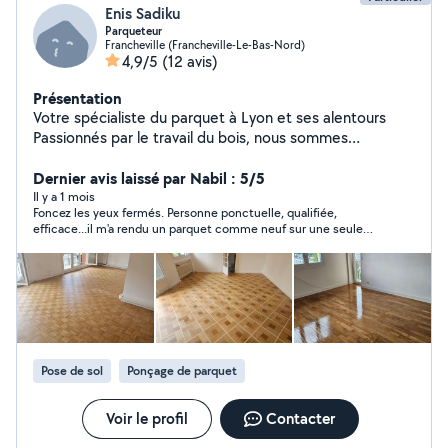
Enis Sadiku
Parqueteur
Francheville (Francheville-Le-Bas-Nord)
4,9/5
(12 avis)
Présentation
Votre spécialiste du parquet à Lyon et ses alentours
Passionnés par le travail du bois, nous sommes
spécialisés dans la pose, le ponçage et la rénovation de
tous types de parquets. Notre objectif est de donner
Dernier avis laissé par Nabil : 5/5
une nouvelle vie à vos sols en vous garantissant un
Il y a 1 mois
Foncez les yeux fermés. Personne ponctuelle, qualifiée,
travail soigné, durable et réalisé avec des finitions de
efficace...il m'a rendu un parquet comme neuf sur une seule
haute qualité. Nos services : * Pose de parquet massif,
journée. Le travail est vraiment nickel je vous le recommande
contrecollé et stratifié * Ponçage de parquet *
Vitrification, huilage et mise en cire * Rénovation et
réparation de parquet ancien * Conseils personnalisés
et devis gratuits Pourquoi nous choisir ? * Travail soigné
et finitions haut de gamme * Respect des délais *
Matériaux de qualité * Tarifs transparents * Intervention
Pose de sol
Ponçage de parquet
à Lyon et dans toute sa région
Voir le profil
Contacter