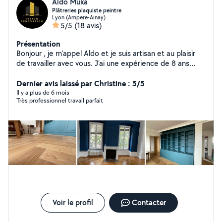
Aldo Muka
Plâtreries plaquiste peintre
Lyon (Ampere-Ainay)
5/5
(18 avis)
Présentation
Bonjour , je m'appel Aldo et je suis artisan et au plaisir
de travailler avec vous. J'ai une expérience de 8 ans
dans le bâtiment. Diplôme en plâtreries plaquiste (CAP)
et aménagement et finition de bâtiment (BAC PRO) Je
Dernier avis laissé par Christine : 5/5
pourrais vous aider et conseiller dans des différentes
Il y a plus de 6 mois
Très professionnel travail parfait
domaines. Hésitez pas a me contacter via mon site web
car je ne peux pas vous répondre via la plateforme
allovoisins Mon site web www. visionrenovation. fr Merci
À bientôt Bien cordialement Aldo M
Voir le profil
Contacter