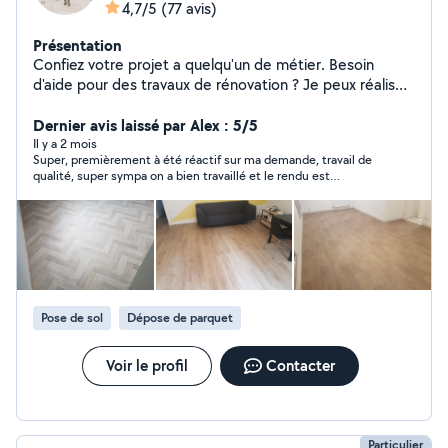
4,7/5
(77 avis)
Présentation
Confiez votre projet a quelqu'un de métier. Besoin
d'aide pour des travaux de rénovation ? Je peux réaliser
vos projets et pour tous les budgets.
Dernier avis laissé par Alex : 5/5
Il y a 2 mois
Super, premièrement à été réactif sur ma demande, travail de
qualité, super sympa on a bien travaillé et le rendu est
impeccable, rapide et efficace. Je ne peux que recommander
les yeux fermés. Merci beaucoup encore et bonne
continuation !
Pose de sol
Dépose de parquet
Voir le profil
Contacter
Particulier