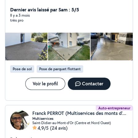
et services généraux de construction. Travail rapide,
propre et de qualité. Devis gratuit et prix abordables. »
Dernier avis laissé par Sam : 5/5
Il y a 3 mois
très pro
Pose de sol
Pose de parquet flottant
Voir le profil
Contacter
Auto-entrepreneur
Franck PERROT (Multiservices des monts d’or)
Multiservices
Saint-Didier-au-Mont-d'Or (Centre et Nord Ouest)
4,9/5
(24 avis)