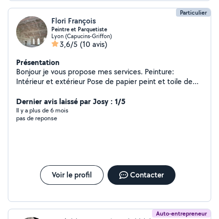
Particulier
Flori François
Peintre et Parquetiste
Lyon (Capucins-Griffon)
3,6/5
(10 avis)
Présentation
Bonjour je vous propose mes services. Peinture:
Intérieur et extérieur Pose de papier peint et toile de
verre Pose tout types du parquet Ponçage du parquet.
Cordialement
Dernier avis laissé par Josy : 1/5
Il y a plus de 6 mois
pas de reponse
Voir le profil
Contacter
Auto-entrepreneur