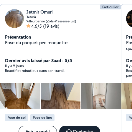
Particulier
Jetmir Omuri
Jetmir
Villeurbanne (Zola-Pressense-Est)
4,6/5
(19 avis)
Présentation
Pr
Pose du parquet pvc moquette
Po
qu
vo
Dernier avis laissé par Saad : 5/5
pri
De
No
Il y a 9 jours
Il y
Reactif et minutieux dans son travail.
Bes
ga
par
imp
dég
spécialités :
cha
parque
pr
parfaite Ponçage p
sys
fin
Pose de sol
Pose de lino
Po
gr
pr
de
Voir le profil
Contacter