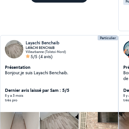
Po
fer
Particulier
Layachi Benchaib
LAYACHI BENCHAIB
Villeurbanne (Tolstoi-Nord)
5/5
(4 avis)
Présentation
Pr
Bonjour,je suis Layachi Benchaib.
Bo
de 
pa
Dernier avis laissé par Sam : 5/5
dépla
De
Ca
Il y a 3 mois
Il y
très pro
trè