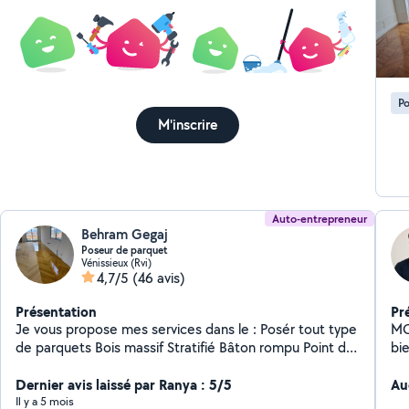
rén
trè
Po
M'inscrire
Auto-entrepreneur
Behram Gegaj
Poseur de parquet
Vénissieux (Rvi)
4,7/5
(46 avis)
Présentation
Pr
Je vous propose mes services dans le : Posér tout type
MCB Habit
de parquets Bois massif Stratifié Bâton rompu Point de
bienvenue !
Hongrie Mise au niveau avec plaque OSB Revêtement
sp
de sols souples Moquette lames PVC Ragréage
Dernier avis laissé par Ranya : 5/5
réno
Au
Terrasse Bois Réparation d'anciens parquets
des 
Il y a 5 mois