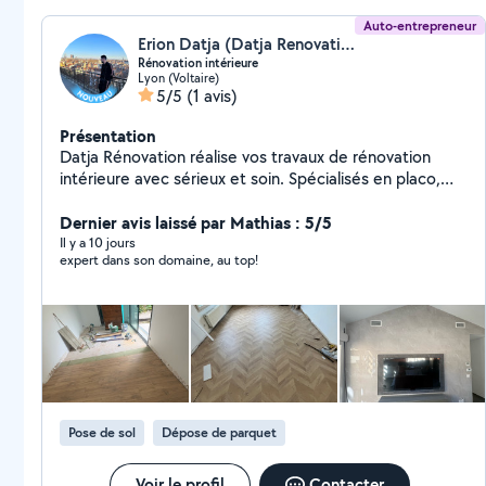
Auto-entrepreneur
Erion Datja (Datja Renovation)
Rénovation intérieure
Lyon (Voltaire)
5/5
(1 avis)
Présentation
Datja Rénovation réalise vos travaux de rénovation
intérieure avec sérieux et soin. Spécialisés en placo,
plafonds démontables, menuiserie, carrelage et
aménagement intérieur, nous accompagnons
Dernier avis laissé par Mathias : 5/5
particuliers et professionnels pour des travaux propres
Il y a 10 jours
expert dans son domaine, au top!
et de qualité.
Pose de sol
Dépose de parquet
Voir le profil
Contacter