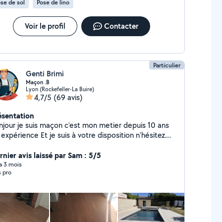
se de sol
Pose de lino
més.
Voir le profil
Contacter
Particulier
Genti Brimi
Maçon .B
Lyon (Rockefeller-La Buire)
4,7/5
(69 avis)
ésentation
njour je suis maçon c'est mon metier depuis 10 ans
expérience Et je suis à votre disposition n'hésitez
s à me contacter je suis de Lyon et je peux me
cer les environs aussi Des petits bricolage
rnier avis laissé par Sam : 5/5
rrelage Peinture Montage et démontage.... ect
 a 3 mois
s pro