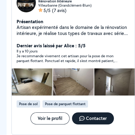
Rénovation Intérieure
Villeurbanne (Grandclément-Blum)
5/5
(7 avis)
Présentation
Artisan expérimenté dans le domaine de la rénovation
intérieure, je réalise tous types de travaux avec sérieux
et professionnalisme : pose de plaques de plâtre
(placo), peinture, pose de parquet et carrelage. Fort
Dernier avis laissé par Alice : 5/5
d'une solide expérience, je garantis un travail soigné,
Il y a 10 jours
Je recommande vivement cet artisan pour la pose de mon
propre et durable, avec une finition de haute qualité.
parquet flottant. Ponctuel et rapide, il s’est montré patient,
J'accorde une grande importance aux détails, au
arrangeant et compréhensif tout au long du chantier, en étant
respect des délais et à la satisfaction du client. Tarifs
toujours très à l’écoute de mes besoins et de mes questions.
compétitifs et adaptés à chaque projet. Devis rapide
Le travail est soigné et le rapport qualité-prix excellent. Je
n’hésiterai pas une seconde à refaire appel à lui pour de futurs
et gratuit.
travaux. Merci encore !
Pose de sol
Pose de parquet flottant
Voir le profil
Contacter