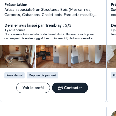
Présentation
Pr
Artisan spécialisé en Structures Bois (Mezzanines,
So
Carports, Cabanons, Chalet bois, Parquets massifs,
corps
Escaliers, Rambardes, Garde corps, Estrades.) Fort de
de
15 ans d'expérience je vous accompagne également
Dernier avis laissé par Tremblay : 5/5
is
De
pour vos Travaux de Rénovations Globales. Conseil,
pa
Il y a 10 heures
Il y
Nous somes très satisfaits du travail de Guillaume pour la pose
trè
Assistance à Maîtrise d'Ouvrage (AMO),
me
du parquet de notre loggia! Il est très réactif, de bon conseil et
Accompagnement Retrouvez mes projets sur mon site
en
vraiment professionnel. Le résultat est superbe et correspond
web RdeRénov Lyon
aci
parfaitement à nos attentes. Nous n’hésiterons pas à refaire
re
appel à lui pour de futurs projets. Nous recommandons
vivement !
de
int
so
Pose de sol
Dépose de parquet
Po
Voir le profil
Contacter