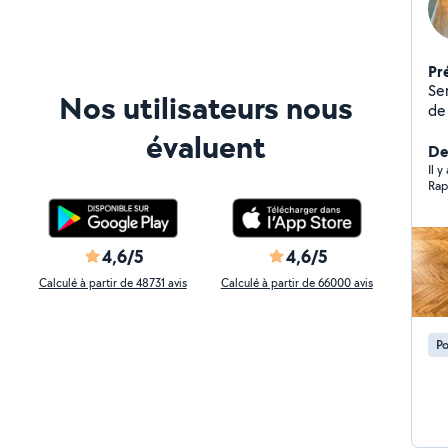
Pr
Ser
Nos utilisateurs nous
de
du
évaluent
impeccable
De
ma
Il y
Rap
n'
trait
qua
de
4,6/5
4,6/5
Po
Calculé à partir de 48731 avis
Calculé à partir de 66000 avis
con
sur
Po