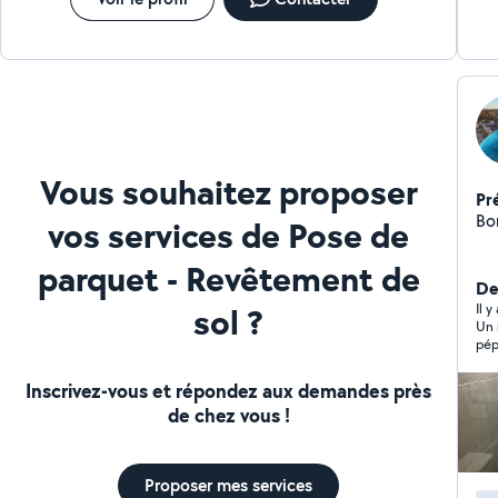
Vous souhaitez proposer
Pr
Bon
vos services de Pose de
parquet - Revêtement de
Der
sol ?
Il 
Un 
pép
ven
faï
Inscrivez-vous et répondez aux demandes près
mêm
de chez vous !
ext
des
réparation. Il tra
che
Proposer mes services
voi