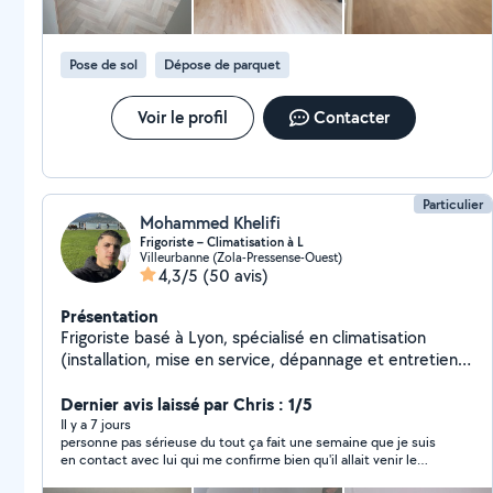
Pose de sol
Dépose de parquet
Voir le profil
Contacter
Particulier
Mohammed Khelifi
Frigoriste – Climatisation à L
Villeurbanne (Zola-Pressense-Ouest)
4,3/5
(50 avis)
Présentation
Frigoriste basé à Lyon, spécialisé en climatisation
(installation, mise en service, dépannage et entretien
des systèmes split et multi-split). J'interviens
rapidement en période de forte chaleur _Camion
Dernier avis laissé par Chris : 1/5
disponible pour transport et livraison de meubles et
Il y a 7 jours
personne pas sérieuse du tout ça fait une semaine que je suis
matériel. Montage et démontage de mobilier (cuisines,
en contact avec lui qui me confirme bien qu'il allait venir le
armoires, lits, tables). Services de peinture et
samedi je le contacte le vendredi pour une confirmation il me
plomberie intérieure Avec des petits travaux _