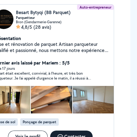
Auto-entrepreneur
Besart Bytyqi (BB Parquet)
Parquetteur
Bron (Gendarmerie-Garenne)
4,8/5
(28 avis)
ésentation
se et rénovation de parquet Artisan parqueteur
alifié et passionné, nous mettons notre expérience à
tre service pour redonner vie à vos parquets. Notre
orité : un travail soigné, durable et de haute qualité.
rnier avis laissé par Mariem : 5/5
us utilisons exclusivement des produits haut de
 a 17 jours
art était excellent, convivial, à l’heure, et très bon
mme Blanchon, classés A+, pour garantir un résultat
queteur. Je l’ai appelé d’urgence le matin, il a réussi à
eccable et respectueux de votre intérieur. Nos
ager quelques heures pour faire poncer le parquet de mes 2
 Ponçage et vitrification de tous types de
mbres avant son départ en vacance.
ts et escaliers Ponceuses et monobrosses
ofessionnelles hautes performances pour une finition
ropre, sans poussière, grâce à un
tème d'aspiration dernière génération Choix de
itions : mat, satiné, brillant ou aspect naturel Devis
se de sol
Ponçage de parquet
atuit et sans engagement Faites confiance à un
ofessionnel du parquet pour un résultat à la hauteur
 vos attentes.
Voir le profil
Contacter