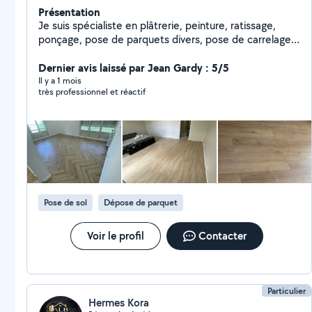
Présentation
Je suis spécialiste en plâtrerie, peinture, ratissage,
ponçage, pose de parquets divers, pose de carrelage,
installation de faux plafonds et aménagement de
cuisines. Fort de 10 ans d'expérience dans ce domaine,
Dernier avis laissé par Jean Gardy : 5/5
je garantis un travail de qualité.
Il y a 1 mois
très professionnel et réactif
Pose de sol
Dépose de parquet
Voir le profil
Contacter
Particulier
Hermes Kora