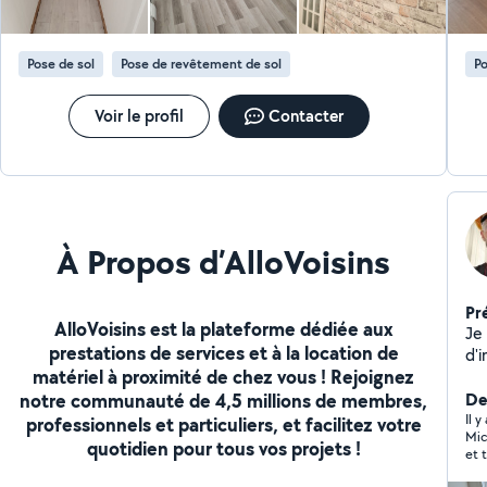
Pose de sol
Pose de revêtement de sol
Po
Voir le profil
Contacter
À Propos d’AlloVoisins
Pr
AlloVoisins est la plateforme dédiée aux
Je
prestations de services et à la location de
d'intérieur. A
matériel à proximité de chez vous ! Rejoignez
da
notre communauté de 4,5 millions de membres,
ser
De
loca
Il y
professionnels et particuliers, et facilitez votre
Mic
con
quotidien pour tous vos projets !
et 
de
de 