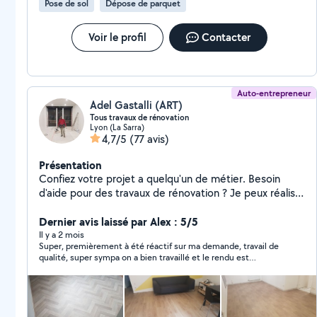
Pose de sol
Dépose de parquet
Voir le profil
Contacter
Auto-entrepreneur
Adel Gastalli (ART)
Tous travaux de rénovation
Lyon (La Sarra)
4,7/5
(77 avis)
Présentation
Confiez votre projet a quelqu'un de métier. Besoin
d'aide pour des travaux de rénovation ? Je peux réaliser
vos projets et pour tous les budgets.
Dernier avis laissé par Alex : 5/5
Il y a 2 mois
Super, premièrement à été réactif sur ma demande, travail de
qualité, super sympa on a bien travaillé et le rendu est
impeccable, rapide et efficace. Je ne peux que recommander
les yeux fermés. Merci beaucoup encore et bonne
continuation !