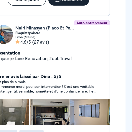
Auto-entrepreneur
Nairi Minasyan (Placo Et Penture)
Plaquist/paintre
Lyon (Mairie)
4,6/5
(27 avis)
ésentation
jour je faire Renovation,,Tout Travail
nier avis laissé par Dina : 5/5
y a plus de 6 mois
immense merci pour son intervention ! C’est une véritable
ite : gentil, serviable, honnête et d’une confiance rare. Il est
u pour réparer mon parquet qui avait gonflé, a recollé une
ence qui s’était détachée, et sans que ce soit prévu il a
e débouché mon lavabo. Tout cela pour un prix
rêmement raisonnable, alors que d’autres me proposaient
 montants complètement abusifs pour une petite
vaille soigneusement, explique tout, et
rche vraiment à aider. Des valeurs humaines comme on en
t très peu aujourd’hui. Je le recommande à 1000 %, les yeux