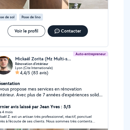
se de sol
Pose de lino
Voir le profil
Contacter
Auto-entrepreneur
Mickaël Zorita (Mz Multi-services 69)
Rénovation d'intérieur
Lyon (Cite Internationale)
4,4/5
(83 avis)
ésentation
 vous propose mes services en rénovation
vec plus de 7 années d'expériences solide
ns le domaine de la rénovation, je vous propose mes
vices afin d'améliorer vos espaces de vie , vos
rnier avis laissé par Jean Yves : 5/5
ux , bureaux, domicile, etc... N'hésitez pas à me
 a 4 mois
kaêl Z. est un artisan très professionnel, réactif, ponctuel
tacter en privée pour plus d'informations. Au plaisir
très à l'écoute de ses clients. Nous sommes très contents
 vous répondre.
la qualité du travail qu'il a réalisé avec son collègue, pour la