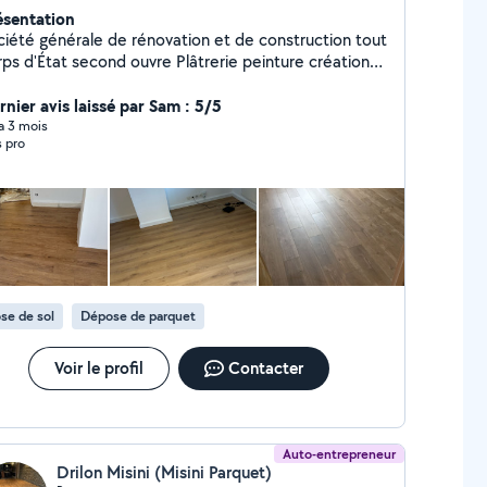
ésentation
ciété générale de rénovation et de construction tout
 d'État second ouvre Plâtrerie peinture création
 cloisons et faux plafond doublage de mur et
olation décoration intérieur pose de porte pose de
rnier avis laissé par Sam : 5/5
rquet pose de cuisine construction de mezzanine sur
 a 3 mois
s pro
sure en acier construction des escaliers sur mesure
 acier et bois construction de verrière sur mesure en
er réalisation de électricité réalisation de plomberie
vêtement de sol et mur carrelage création de salle
 bain pose dalle pvc pose de parquet décoration
érieure plan en 3D nettoyage fin chantier travail
igné équipé professionnel avec outils professionnel
se de sol
Dépose de parquet
Voir le profil
Contacter
Auto-entrepreneur
Drilon Misini (Misini Parquet)