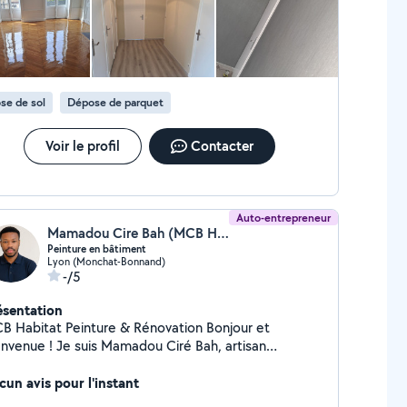
ovation de notre cuisine et du couloir. Disponible, pro et
s aimable, nous le recommandons vivement.
se de sol
Dépose de parquet
Voir le profil
Contacter
Auto-entrepreneur
Mamadou Cire Bah (MCB Habitat)
Peinture en bâtiment
Lyon (Monchat-Bonnand)
-/5
ésentation
at Peinture & Rénovation Bonjour et
 Je suis Mamadou Ciré Bah, artisan
écialisé dans les travaux de peinture et de
vation intérieure et extérieure. Je vous propose
cun avis pour l'instant
prestations de qualité pour : * Peinture intérieure