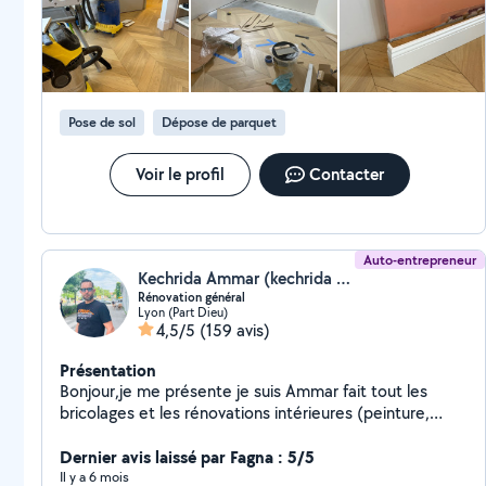
extrêmement agréable et sympathique. Nous vous
recommandons ses services les yeux fermés !!
Pose de sol
Dépose de parquet
Voir le profil
Contacter
Auto-entrepreneur
Kechrida Ammar (kechrida travaux)
Rénovation général
Lyon (Part Dieu)
4,5/5
(159 avis)
Présentation
Bonjour,je me présente je suis Ammar fait tout les
bricolages et les rénovations intérieures (peinture,
carrelage, papier peint etc...) -Rapidité de réponses -
Bien écoute votre besoin -Déplacement pour devis
Dernier avis laissé par Fagna : 5/5
gratuit -Tarif et les prix pratiqués et raisonnables -
Il y a 6 mois