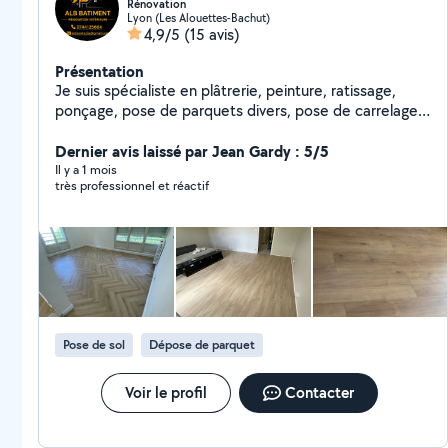
Rénovation
Lyon (Les Alouettes-Bachut)
4,9/5
(15 avis)
Présentation
Je suis spécialiste en plâtrerie, peinture, ratissage,
ponçage, pose de parquets divers, pose de carrelage,
installation de faux plafonds et aménagement de
cuisines. Fort de 10 ans d'expérience dans ce domaine,
Dernier avis laissé par Jean Gardy : 5/5
je garantis un travail de qualité.
Il y a 1 mois
très professionnel et réactif
Pose de sol
Dépose de parquet
Voir le profil
Contacter