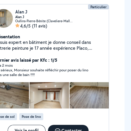
Particulier
Alan J
Alan J
Oullins-Pierre-Bénite (Claveliere-Malletiere)
4,6/5
(11 avis)
ésentation
 suis expert en bâtiment je donne conseil dans
âtrerie peinture je 17 année expérience Placo,
inture, bouche le trou pose le étoile de verre pose
pier peintre plafond démontable démolition plafond
nier avis laissé par Kfc : 1/5
aco décoration ratissage (enduit en mur)ponçage
 a 2 mois
 sérieux, Monsieur souhaite réfléchir pour poser du lino
lation devis sur place gratuitement.
 une salle de bain !!!!!
se de sol
Pose de lino
Voir le profil
Contacter