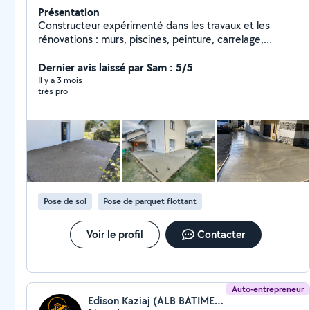
Présentation
Constructeur expérimenté dans les travaux et les
rénovations : murs, piscines, peinture, carrelage,
finitions et services généraux de construction. Travail
rapide, propre et de qualité. Devis gratuit et prix
Dernier avis laissé par Sam : 5/5
abordables. »
Il y a 3 mois
très pro
Pose de sol
Pose de parquet flottant
Voir le profil
Contacter
Auto-entrepreneur
Edison Kaziaj (ALB BATIMENT)