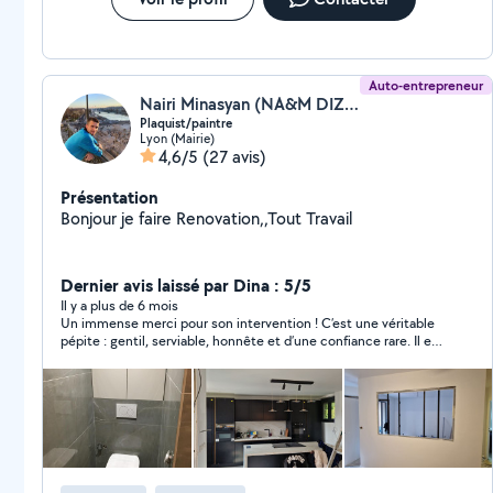
Auto-entrepreneur
Nairi Minasyan (NA&M DIZAYN)
Plaquist/paintre
Lyon (Mairie)
4,6/5
(27 avis)
Présentation
Bonjour je faire Renovation,,Tout Travail
Dernier avis laissé par Dina : 5/5
Il y a plus de 6 mois
Un immense merci pour son intervention ! C’est une véritable
pépite : gentil, serviable, honnête et d’une confiance rare. Il est
venu pour réparer mon parquet qui avait gonflé, a recollé une
faïence qui s’était détachée, et sans que ce soit prévu il a
même débouché mon lavabo. Tout cela pour un prix
extrêmement raisonnable, alors que d’autres me proposaient
des montants complètement abusifs pour une petite
réparation. Il travaille soigneusement, explique tout, et
cherche vraiment à aider. Des valeurs humaines comme on en
voit très peu aujourd’hui. Je le recommande à 1000 %, les yeux