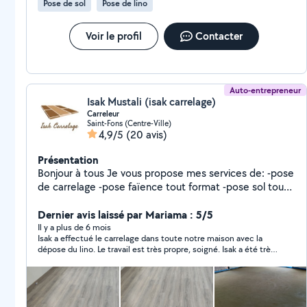
Pose de sol
Pose de lino
fermés.
Voir le profil
Contacter
Auto-entrepreneur
Isak Mustali (isak carrelage)
Carreleur
Saint-Fons (Centre-Ville)
4,9/5
(20 avis)
Présentation
Bonjour à tous Je vous propose mes services de: -pose
de carrelage -pose faïence tout format -pose sol tout
format -pose mosaïque -pose chape carrelage ciment
traditionnel -pose chape avec très bonne qualité de
Dernier avis laissé par Mariama : 5/5
travail N'hésitez pas à me contacter Devis gratuit et
Il y a plus de 6 mois
Isak a effectué le carrelage dans toute notre maison avec la
rapide et prix raisonnable
dépose du lino. Le travail est très propre, soigné. Isak a été très
réactif et a l’écoute. Il a également été très rapide, il a effectué
la maison en 3 jours. Je recommande vivement. C’est un expert
dans son domaine !