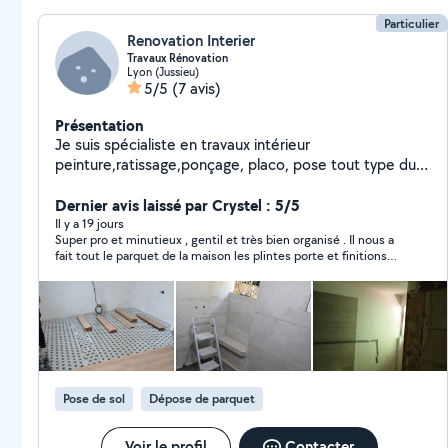
Particulier
Renovation Interier
Travaux Rénovation
Lyon (Jussieu)
5/5
(7 avis)
Présentation
Je suis spécialiste en travaux intérieur
peinture,ratissage,ponçage, placo, pose tout type du
parquet
Dernier avis laissé par Crystel : 5/5
Il y a 19 jours
Super pro et minutieux , gentil et très bien organisé . Il nous a
fait tout le parquet de la maison les plintes porte et finitions
impeccable . Je recommande milles fois !!!
Pose de sol
Dépose de parquet
Voir le profil
Contacter