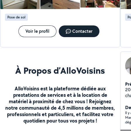
Pose de sol
Po
Voir le profil
Contacter
À Propos d’AlloVoisins
Pr
AlloVoisins est la plateforme dédiée aux
20
prestations de services et à la location de
matériel à proximité de chez vous ! Rejoignez
notre communauté de 4,5 millions de membres,
De
Il y
professionnels et particuliers, et facilitez votre
Mar
quotidien pour tous vos projets !
dég
la 