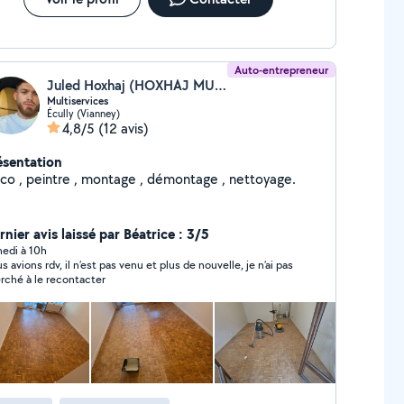
Auto-entrepreneur
Juled Hoxhaj (HOXHAJ MULTI-SERVICE)
Multiservices
Écully (Vianney)
4,8/5
(12 avis)
ésentation
aco , peintre , montage , démontage , nettoyage.
nier avis laissé par Béatrice : 3/5
edi à 10h
s avions rdv, il n’est pas venu et plus de nouvelle, je n’ai pas
rché à le recontacter