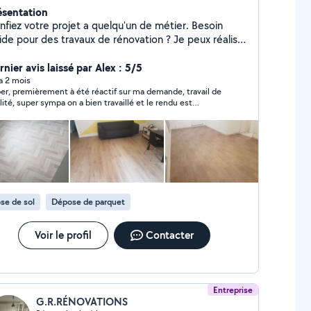
ésentation
nfiez votre projet a quelqu'un de métier. Besoin
aide pour des travaux de rénovation ? Je peux réaliser
s projets et pour tous les budgets.
nier avis laissé par Alex : 5/5
 a 2 mois
er, premièrement à été réactif sur ma demande, travail de
lité, super sympa on a bien travaillé et le rendu est
eccable, rapide et efficace. Je ne peux que recommander
 yeux fermés. Merci beaucoup encore et bonne
tinuation !
se de sol
Dépose de parquet
Voir le profil
Contacter
Entreprise
G.R.RÉNOVATIONS