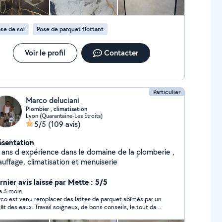
se de sol
Pose de parquet flottant
Voir le profil
Contacter
Particulier
Marco deluciani
Plombier , climatisation
Lyon (Quarantaine-Les Etroits)
5/5
(109 avis)
ésentation
 ans d expérience dans le domaine de la plomberie ,
chauffage, climatisation et menuiserie
rnier avis laissé par Mette : 5/5
 a 3 mois
co est venu remplacer des lattes de parquet abîmés par un
ât des eaux. Travail soigneux, de bons conseils, le tout dans
bonne humeur. J'aurais plaisir à le resolliciter pour d'autres