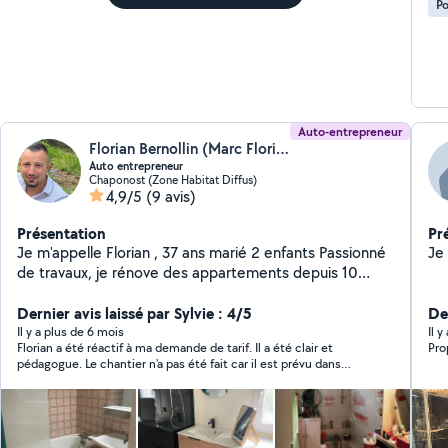
Po
Auto-entrepreneur
Florian Bernollin (Marc Florian)
Auto entrepreneur
Chaponost (Zone Habitat Diffus)
4,9/5
(9 avis)
Présentation
Pr
Je m'appelle Florian , 37 ans marié 2 enfants Passionné
de travaux, je rénove des appartements depuis 10
ans.Je fais aussi bien le gros œuvre que le second
œuvre Minutieux, propre et amoureux du travail bien
Dernier avis laissé par Sylvie : 4/5
De
fait n'hésitez pas à me contacter je me rendrai
Il y a plus de 6 mois
Il 
Florian a été réactif à ma demande de tarif. Il a été clair et
Pro
disponible au plus vite pour un devis ou la réalisation de
pédagogue. Le chantier n'a pas été fait car il est prévu dans
vos travaux. Mon instagram nbca_rrelage, n'hésitez pas
quelques mois, mais je conserve sa proposition
à allé le consulter Réalisation de salle de bain de A à Z,
carrelage, parquet stratifié, élagage, taille de haie,
peinture, placo.