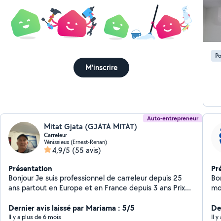
mis
Po
M'inscrire
Auto-entrepreneur
Mitat Gjata (GJATA MITAT)
Carreleur
Vénissieux (Ernest-Renan)
4,9/5
(55 avis)
Présentation
Pr
Bonjour Je suis professionnel de carreleur depuis 25
Bonjour à 
ans partout en Europe et en France depuis 3 ans Prix
mo
attractif Sérieux et responsable
ce
Dernier avis laissé par Mariama : 5/5
so
De
uniques. J'ai un 
Il y a plus de 6 mois
Il 