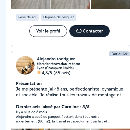
Pose de sol
Dépose de parquet
Voir le profil
Contacter
Particulier
Alejandro rodriguez
Marbrier,rénovation intérieur
Lyon (Champvert Mairie)
4,8/5
(55 avis)
Présentation
Je me présente j'ai 48 ans, perfectionniste, dynamique
et sociable. Je réalise tous les travaux de montage et
démontage de meubles. J'ai 20 ans d'expérience dans
le bâtiment : tous types de travaux, rénovation
Dernier avis laissé par Caroline : 5/5
complète, sdb, pose de parquet, carrelage, faïence,
Il y a plus de 6 mois
Alejandro a posé du parquet flottant dans tout notre
terrasse, placo, peinture, cuisine, plomberie...
appartement (80m2). Le travail est absolument parfait et
magnifique. Alejandro a le souci du détail, tout en étant