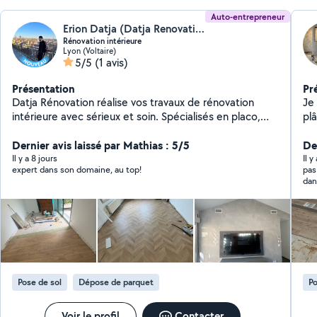
Auto-entrepreneur
Erion Datja (Datja Renovation)
Rénovation intérieure
Lyon (Voltaire)
5/5
(1 avis)
Présentation
Pr
Datja Rénovation réalise vos travaux de rénovation
Je
intérieure avec sérieux et soin. Spécialisés en placo,
pl
plafonds démontables, menuiserie, carrelage et
pe
aménagement intérieur, nous accompagnons
Dernier avis laissé par Mathias : 5/5
pa
Der
particuliers et professionnels pour des travaux propres
pl
Il y a 8 jours
Il y
expert dans son domaine, au top!
pas
et de qualité.
iso
dans
Pose de sol
Dépose de parquet
Po
Voir le profil
Contacter