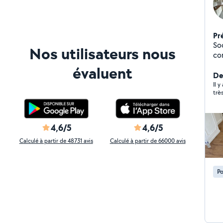
Pr
So
Nos utilisateurs nous
corps
de
évaluent
is
De
pa
Il y
trè
me
en
aci
re
4,6/5
4,6/5
de
Calculé à partir de 48731 avis
Calculé à partir de 66000 avis
int
so
Po