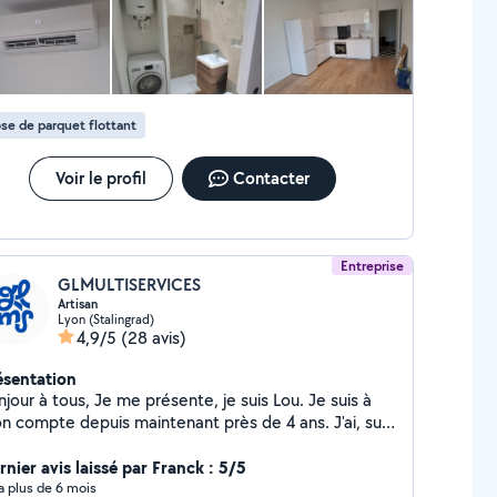
sions. Merci Marco !
se de parquet flottant
Voir le profil
Contacter
Entreprise
GLMULTISERVICES
Artisan
Lyon (Stalingrad)
4,9/5
(28 avis)
ésentation
tous, Je me présente, je suis Lou. Je suis à
n compte depuis maintenant près de 4 ans. J'ai, sur
tte période, pu réalisé de nombreux projets. Que ce
t des appartements complets ou des prestations
rnier avis laissé par Franck : 5/5
diplôme de Maintenance technique et
y a plus de 6 mois