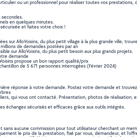
culier ou un professionnel pour réaliser toutes vos prestations, d
s secondes.
nnels en quelques minutes.
sécurisée et faites votre choix !
sur AlloVoisins, du plus petit village à la plus grande ville, tro
 millions de demandes postées par an
ible sur AlloVoisins, du plus petit besoin aux plus grands projets.
votre demande
oVoisins propose un bon rapport qualité/prix
chantillon de 5 671 personnes interrogées (Février 2024)
remière réponse à votre demande. Postez votre demande et trouve
arbres
ers, qui vous ont contacté. Présentation, photos de réalisation, exp
s échanges sécurisés et efficaces grâce aux outils intégrés.
et sans aucune commission pour tout utilisateur cherchant un membre
uement le prix de la prestation, fixé par vous, demandeur, et l’offr