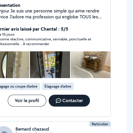
ésentation
njour Je suis une personne simple qui aime rendre
profession qui englobe TOUS les
s du bâtiment En activité dans ce domaine
 plus de 20 ans En passant par les choses les
rnier avis laissé par Chantal : 5/5
us simples aux plus complexes je saurais vous donner
 a 16 jours
sonne réactive, communicative, serviable, ponctuelle et
ière satisfaction et bien plus encore Passionné
fessionnelle... À recommander
électronique et de bricolage avec création de
ubles en tout genre, j'aime également la photo
 ainsi que l'aquariophilie Au plaisir de vous
nnaître
agage ou coupe d'arbre
Élaguage d'arbre
Voir le profil
Contacter
Particulier
Bernard chazaud