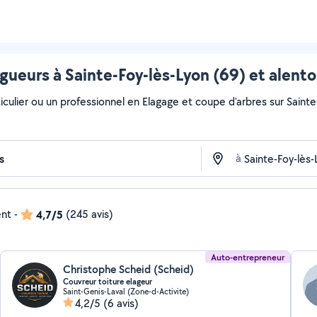
agueurs à Sainte-Foy-lès-Lyon (69) et alento
culier ou un professionnel en Elagage et coupe d'arbres sur Sainte-
à
ent
-
4,7/5
(245 avis)
Auto-entrepreneur
Christophe Scheid (Scheid)
Couvreur toiture elageur
Saint-Genis-Laval (Zone-d-Activite)
4,2/5
(6 avis)