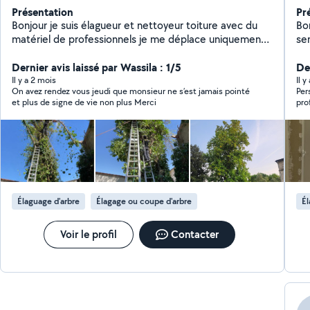
Présentation
Pr
Bonjour je suis élagueur et nettoyeur toiture avec du
Bo
matériel de professionnels je me déplace uniquement.
service J'adore ma 
Lyon.Marseille.annecy.valence.
métier
Avignon.montelimar.orange. Je suis rapide et efficace
Dernier avis laissé par Wassila : 1/5
depuis
De
pl
Il y a 2 mois
Il y
On avez rendez vous jeudi que monsieur ne s’est jamais pointé
Per
ent
et plus de signe de vie non plus Merci
pro
d'
me
vidéo
co
Élaguage d'arbre
Élagage ou coupe d'arbre
Él
Voir le profil
Contacter