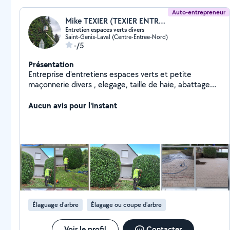
Auto-entrepreneur
Mike TEXIER (TEXIER ENTREPRISE)
Entretien espaces verts divers
Saint-Genis-Laval (Centre-Entree-Nord)
-/5
Présentation
Entreprise d'entretiens espaces verts et petite
maçonnerie divers , elegage, taille de haie, abattage
d'arbres, nettoyage de dallage, nettoyage de façade,
petit travaux extérieure maçonnerie divers, pose de
Aucun avis pour l'instant
clôture, débroussaillage, entretiens espaces verts,
plantations divers...
Élaguage d'arbre
Élagage ou coupe d'arbre
Voir le profil
Contacter