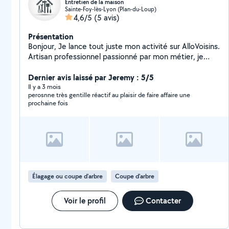
Entretien de la maison
Sainte-Foy-lès-Lyon (Plan-du-Loup)
4,6/5
(5 avis)
Présentation
Bonjour, Je lance tout juste mon activité sur AlloVoisins.
Artisan professionnel passionné par mon métier, je
mets mon savoir-faire et mon exigence au service de
vos projets. Mon objectif est de vous garantir un travail
Dernier avis laissé par Jeremy : 5/5
soigné, durable et réalisé dans les règles de l'art. Je
Il y a 3 mois
perosnne très gentille réactif au plaisir de faire affaire une
reste à votre écoute pour en discuter.
prochaine fois
Élagage ou coupe d'arbre
Coupe d'arbre
Voir le profil
Contacter