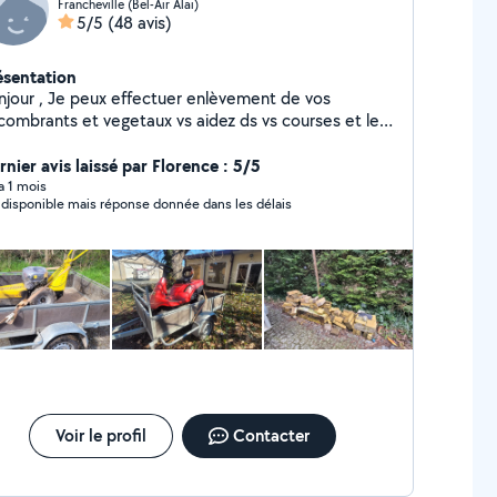
Francheville (Bel-Air Alai)
5/5
(48 avis)
ésentation
eux effectuer enlèvement de vos
brants et vegetaux vs aidez ds vs courses et le
ttoyage de vos espace extérieurs et intérieures
ssede une remorque, et autres matériels . Personne
rnier avis laissé par Florence : 5/5
nctuelle
 a 1 mois
 disponible mais réponse donnée dans les délais
Voir le profil
Contacter