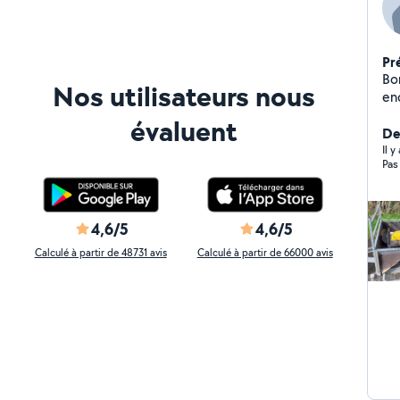
Pr
Bonjour , Je p
Nos utilisateurs nous
encom
ne
évaluent
Po
De
po
Il y
Pas
4,6/5
4,6/5
Calculé à partir de 48731 avis
Calculé à partir de 66000 avis