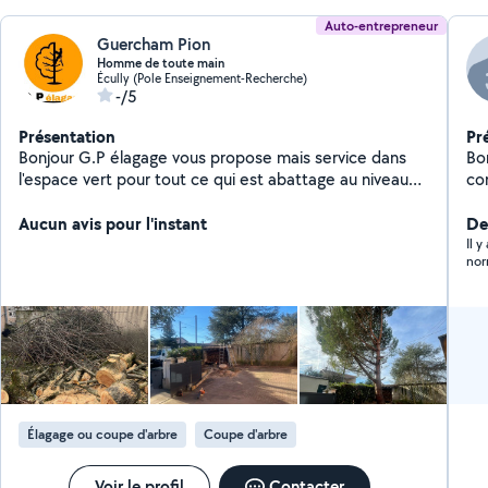
Auto-entrepreneur
Guercham Pion
Homme de toute main
Écully (Pole Enseignement-Recherche)
-/5
Présentation
Pr
Bonjour G.P élagage vous propose mais service dans
Bon
l'espace vert pour tout ce qui est abattage au niveau
d'arbres et élagage au niveau des grandes auteurs des
tailles, de haie et entretien de jardin et parc
Aucun avis pour l'instant
Der
Il 
nor
Élagage ou coupe d'arbre
Coupe d'arbre
Voir le profil
Contacter