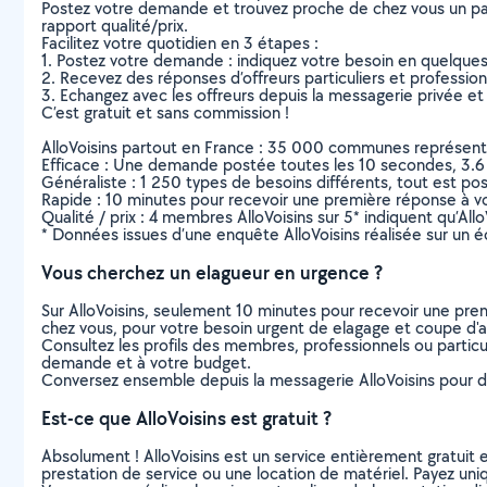
Postez votre demande et trouvez proche de chez vous un parti
rapport qualité/prix.
Facilitez votre quotidien en 3 étapes :
1. Postez votre demande : indiquez votre besoin en quelque
2. Recevez des réponses d’offreurs particuliers et professio
3. Echangez avec les offreurs depuis la messagerie privée et 
C’est gratuit et sans commission !
AlloVoisins partout en France : 35 000 communes représentées 
Efficace : Une demande postée toutes les 10 secondes, 3.6
Généraliste : 1 250 types de besoins différents, tout est poss
Rapide : 10 minutes pour recevoir une première réponse à 
Qualité / prix : 4 membres AlloVoisins sur 5* indiquent qu’All
* Données issues d’une enquête AlloVoisins réalisée sur un é
Vous cherchez un elagueur en urgence ?
Sur AlloVoisins, seulement 10 minutes pour recevoir une p
chez vous, pour votre besoin urgent de elagage et coupe d'
Consultez les profils des membres, professionnels ou particuli
demande et à votre budget.
Conversez ensemble depuis la messagerie AlloVoisins pour de
Est-ce que AlloVoisins est gratuit ?
Absolument ! AlloVoisins est un service entièrement gratuit 
prestation de service ou une location de matériel. Payez uniq